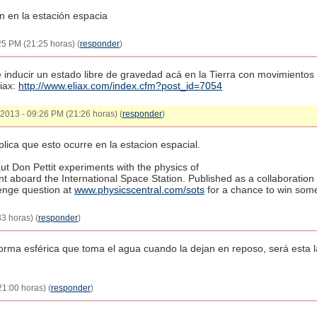
 en la estación espacia
25 PM (21:25 horas) (
responder
)
e inducir un estado libre de gravedad acá en la Tierra con movimiento
liax:
http://www.eliax.com/index.cfm?post_id=7054
8, 2013 - 09:26 PM (21:26 horas) (
responder
)
plica que esto ocurre en la estacion espacial.
aut Don Pettit experiments with the physics of
nt aboard the International Space Station. Published as a collaborat
lenge question at
www.physicscentral.com/sots
for a chance to win some
33 horas) (
responder
)
 forma esférica que toma el agua cuando la dejan en reposo, será est
21:00 horas) (
responder
)