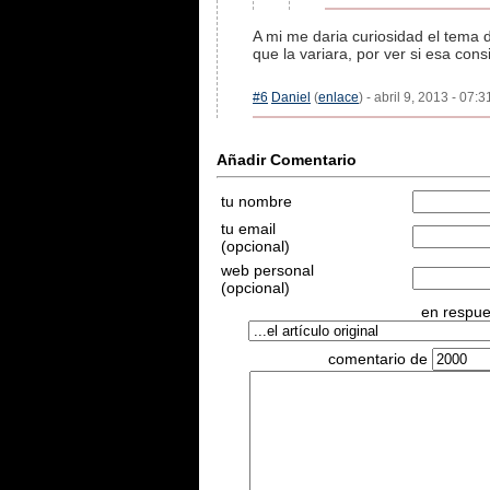
A mi me daria curiosidad el tema d
que la variara, por ver si esa co
#6
Daniel
(
enlace
) - abril 9, 2013 - 07:
Añadir Comentario
tu nombre
tu email
(opcional)
web personal
(opcional)
en respues
comentario de