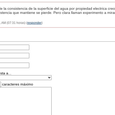
e la consistencia de la superficie del agua por propiedad electrica cre
nsistencia que mantiene se pierde. Pero clara llaman experimento a mir
31 AM (07:31 horas) (
responder
)
ta a...
caracteres máximo