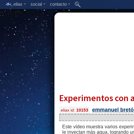
eliax
social
contacto
Experimentos con a
emmanuel bretó
eliax id:
10153
Este vídeo muestra varios exper
le inyectan más agua, logrando un