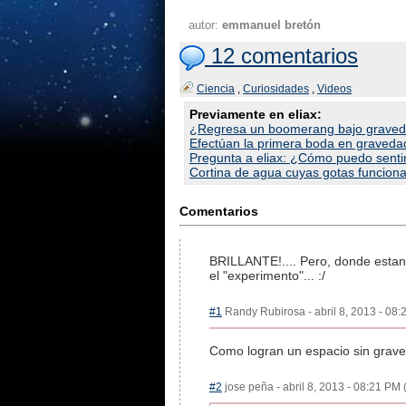
autor:
emmanuel bretón
12 comentarios
Ciencia
,
Curiosidades
,
Videos
Previamente en eliax:
¿Regresa un boomerang bajo graved
Efectúan la primera boda en graveda
Pregunta a eliax: ¿Cómo puedo sentir 
Cortina de agua cuyas gotas funciona
Comentarios
BRILLANTE!.... Pero, donde estan 
el "experimento"... :/
#1
Randy Rubirosa - abril 8, 2013 - 08:
Como logran un espacio sin grav
#2
jose peña - abril 8, 2013 - 08:21 PM 