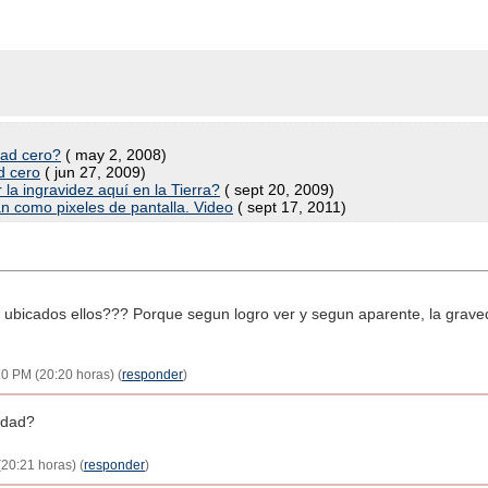
ad cero?
( may 2, 2008)
d cero
( jun 27, 2009)
la ingravidez aquí en la Tierra?
( sept 20, 2009)
n como pixeles de pantalla. Video
( sept 17, 2011)
ubicados ellos??? Porque segun logro ver y segun aparente, la graved
20 PM (20:20 horas) (
responder
)
edad?
(20:21 horas) (
responder
)