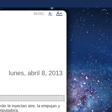
A+
texto:
A-
lunes, abril 8, 2013
n le inyectan aire, la empujan y
omputadora.