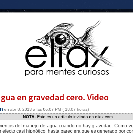
gua en gravedad cero. Video
n
en abr 8, 2013 a las 06:07 PM ( 18:07 horas)
NOTA:
Este es un artículo invitado en eliax.com
imentos del manejo de agua cuando no hay gravedad. Como verá
 efecto casi hipnótico, hasta pareciera que es generado por c