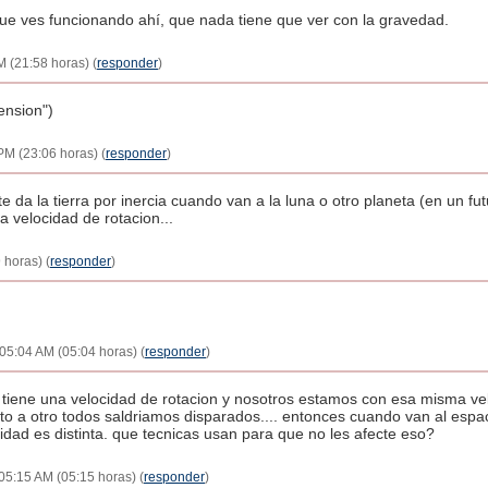
que ves funcionando ahí, que nada tiene que ver con la gravedad.
M (21:58 horas) (
responder
)
tension")
 PM (23:06 horas) (
responder
)
da la tierra por inercia cuando van a la luna o otro planeta (en un futu
 velocidad de rotacion...
 horas) (
responder
)
- 05:04 AM (05:04 horas) (
responder
)
tiene una velocidad de rotacion y nosotros estamos con esa misma veloc
 a otro todos saldriamos disparados.... entonces cuando van al espaci
cidad es distinta. que tecnicas usan para que no les afecte eso?
 05:15 AM (05:15 horas) (
responder
)