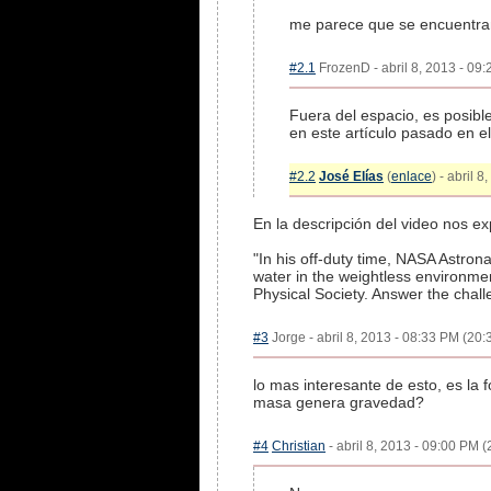
me parece que se encuentran
#2.1
FrozenD - abril 8, 2013 - 09:
Fuera del espacio, es posibl
en este artículo pasado en e
#2.2
José Elías
(
enlace
) - abril 
En la descripción del video nos ex
"In his off-duty time, NASA Astron
water in the weightless environme
Physical Society. Answer the chal
#3
Jorge - abril 8, 2013 - 08:33 PM (20:
lo mas interesante de esto, es la
masa genera gravedad?
#4
Christian
- abril 8, 2013 - 09:00 PM (