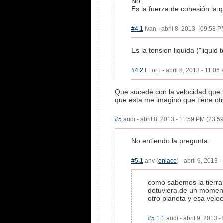
No.
Es la fuerza de cohesión la 
#4.1
Ivan - abril 8, 2013 - 09:58 P
Es la tension liquida ("liquid 
#4.2
LLorT - abril 8, 2013 - 11:06
Que sucede con la velocidad que te 
que esta me imagino que tiene otra
#5
audi - abril 8, 2013 - 11:59 PM (23:59
No entiendo la pregunta.
#5.1
anv (
enlace
) - abril 9, 2013 
como sabemos la tierra 
detuviera de un momento
otro planeta y esa velo
#5.1.1
audi - abril 9, 2013 -