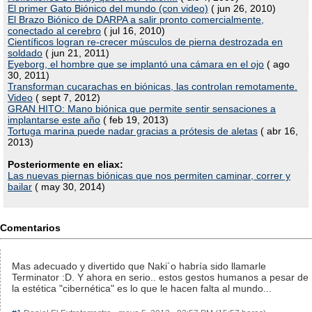
El primer Gato Biónico del mundo (con video)
( jun 26, 2010)
El Brazo Biónico de DARPA a salir pronto comercialmente,
conectado al cerebro
( jul 16, 2010)
Científicos logran re-crecer músculos de pierna destrozada en
soldado
( jun 21, 2011)
Eyeborg, el hombre que se implantó una cámara en el ojo
( ago
30, 2011)
Transforman cucarachas en biónicas, las controlan remotamente.
Video
( sept 7, 2012)
GRAN HITO: Mano biónica que permite sentir sensaciones a
implantarse este año
( feb 19, 2013)
Tortuga marina puede nadar gracias a prótesis de aletas
( abr 16,
2013)
Posteriormente en eliax:
Las nuevas piernas biónicas que nos permiten caminar, correr y
bailar
( may 30, 2014)
Comentarios
Mas adecuado y divertido que Naki´o habría sido llamarle
Terminator :D. Y ahora en serio.. estos gestos humanos a pesar de
la estética "cibernética" es lo que le hacen falta al mundo...