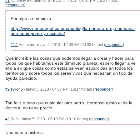
#1
Daniel El Extraterrestre - mayo 5, 2013 - 03:57 PM (15:57 horas)
(
responder
)
Por algo se empieza...
http://www.nanodepot.com/nanoblog/la-primera-oreja-humana-
que-se-imprime-y-escucha/
#1.1
Anonimo - mayo 6, 2013 - 12:03 AM (00:03 horas) (
responder
)
Que increíble las cosas que podemos llegar a crear y hacer para
todos los que habitamos este diminuto planeta, espero llegar a ve
el dia en que cosas como estas se vean esparcidas en todos los
territorios y sobre todos los seres vivos que necesitan un tipo de
ayuda parecido.
#2
syko45
- mayo 5, 2013 - 04:37 PM (16:37 horas) (
responder
)
Tan feliz o mas que cualquier otro perro. Hermoso gesto el de la
doctora, no tiene precio.
#3
Rafa - mayo 5, 2013 - 06:10 PM (18:10 horas) (
responder
)
Una buena historia.