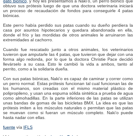
gato biónico
, y hoy les presentamos a Naki’o, un perro biónico que
obtuvo sus prótesis luego de que una doctora veterinaria iniciará
un proceso de recaudación de fondos para conseguirle 4 patas
biónicas.
Este perro había perdido sus patas cuando su dueño perdiera la
casa por asuntos hipotecarios y quedara abandonada en ella,
donde el frío y las mordidas de otros animales le arruinaron las
extremidades al cachorro.
Cuando fue rescatado junto a otros animales, los veterinarios
tuvieron que amputarle las 4 patas, que tuvieron que dejar con una
forma algo redonda, por lo que la doctora Christie Pace decidió
llevárselo a su casa. Esto le cambió la vida a ambos, tanto al
perrito, como a la solidaria dueña.
Con sus patas biónicas, Naki’o es capaz de caminar y correr como
un perro normal. Estas prótesis funcionan tal cual funcionan las de
los humanos, son creadas con el mismo material plástico de
polipropileno, y usan una espuma sólida sintética a prueba de agua
como almohadillas. En la parte inferiores de las patas se utilizan
unas bandas de gomas de las bicicletas BMX. La idea es que las
prótesis imiten a los músculos naturales o permitan que las patas
se muevan como si fueran un músculo completo. Naki’o puede
hasta nadar con ellas.
fuente
vía
IFLS