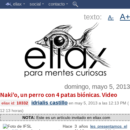
eliax
social
contacto
A+
texto:
A-
domingo, mayo 5, 2013
Naki’o, un perro con 4 patas biónicas. Video
idrialis castillo
eliax id:
10332
en may 5, 2013 a las 12:13 PM (
12:13 horas)
NOTA:
Este es un artículo invitado en eliax.com
Hace 3 años
les presentamos el