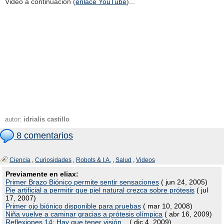
Video a continuación (
enlace YouTube
)...
autor:
idrialis castillo
8 comentarios
Ciencia
,
Curiosidades
,
Robots & I.A.
,
Salud
,
Videos
Previamente en eliax:
Primer Brazo Biónico permite sentir sensaciones
( jun 24, 2005)
Pie artificial a permitir que piel natural crezca sobre prótesis
( jul
17, 2007)
Primer ojo biónico disponible para pruebas
( mar 10, 2008)
Niña vuelve a caminar gracias a prótesis olímpica
( abr 16, 2009)
Reflexiones 14: Hay que tener visión...
( dic 4, 2009)