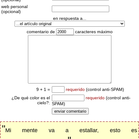
web personal
(opcional)
en respuesta a...
comentario de
caracteres máximo
9 + 1 =
requerido
(control anti-SPAM)
¿De qué color es el
requerido
(control anti-
cielo?:
SPAM)
"
Mi mente va a estallar, esto es