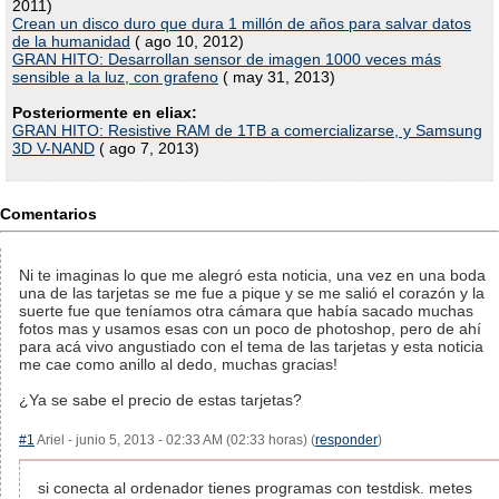
2011)
Crean un disco duro que dura 1 millón de años para salvar datos
de la humanidad
( ago 10, 2012)
GRAN HITO: Desarrollan sensor de imagen 1000 veces más
sensible a la luz, con grafeno
( may 31, 2013)
Posteriormente en eliax:
GRAN HITO: Resistive RAM de 1TB a comercializarse, y Samsung
3D V-NAND
( ago 7, 2013)
Comentarios
Ni te imaginas lo que me alegró esta noticia, una vez en una boda
una de las tarjetas se me fue a pique y se me salió el corazón y la
suerte fue que teníamos otra cámara que había sacado muchas
fotos mas y usamos esas con un poco de photoshop, pero de ahí
para acá vivo angustiado con el tema de las tarjetas y esta noticia
me cae como anillo al dedo, muchas gracias!
¿Ya se sabe el precio de estas tarjetas?
#1
Ariel - junio 5, 2013 - 02:33 AM (02:33 horas) (
responder
)
si conecta al ordenador tienes programas con testdisk. metes