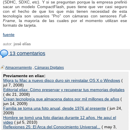
(SDHC, SDXC, etc). Y si se preguntan porque la empresa prefirió
sacar un modelo CompactFlash, pues tiene que ver casi seguro
con el hecho de que los que más tienen necesidad de esta
tecnología son usuarios "Pro" con cámaras con sensores
Full-
Frame
, la mayoría de las cuales por el momento utilizan ese
formato de tarjeta.
fuente
autor:
josé elías
13 comentarios
Almacenamiento
,
Cámaras Digitales
Previamente en eliax:
Migra tu Mac a nuevo disco duro sin reinstalar OS X o Windows
(
jul 7, 2008)
Editorial eliax: Cómo preservar y recuperar tus memorias digitales
( dic 21, 2008)
Crean tecnología que almacena datos por mil millones de años
(
jun 14, 2009)
Familia se toma una foto anual, desde 1976 al presente
( jun 24,
2009)
Hombre se tomó una foto diarias durante 12 años. He aquí el
video
( jul 5, 2010)
Reflexiones 25: El Arca del Conocimiento Universal...
( may 3,