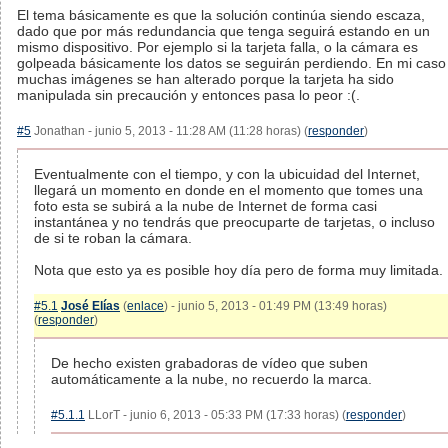
El tema básicamente es que la solución continúa siendo escaza,
dado que por más redundancia que tenga seguirá estando en un
mismo dispositivo. Por ejemplo si la tarjeta falla, o la cámara es
golpeada básicamente los datos se seguirán perdiendo. En mi caso
muchas imágenes se han alterado porque la tarjeta ha sido
manipulada sin precaución y entonces pasa lo peor :(.
#5
Jonathan - junio 5, 2013 - 11:28 AM (11:28 horas) (
responder
)
Eventualmente con el tiempo, y con la ubicuidad del Internet,
llegará un momento en donde en el momento que tomes una
foto esta se subirá a la nube de Internet de forma casi
instantánea y no tendrás que preocuparte de tarjetas, o incluso
de si te roban la cámara.
Nota que esto ya es posible hoy día pero de forma muy limitada.
#5.1
José Elías
(
enlace
) - junio 5, 2013 - 01:49 PM (13:49 horas)
(
responder
)
De hecho existen grabadoras de vídeo que suben
automáticamente a la nube, no recuerdo la marca.
#5.1.1
LLorT - junio 6, 2013 - 05:33 PM (17:33 horas) (
responder
)