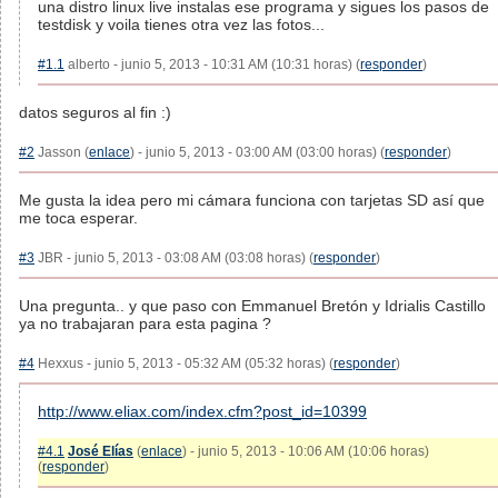
una distro linux live instalas ese programa y sigues los pasos de
testdisk y voila tienes otra vez las fotos...
#1.1
alberto - junio 5, 2013 - 10:31 AM (10:31 horas) (
responder
)
datos seguros al fin :)
#2
Jasson (
enlace
) - junio 5, 2013 - 03:00 AM (03:00 horas) (
responder
)
Me gusta la idea pero mi cámara funciona con tarjetas SD así que
me toca esperar.
#3
JBR - junio 5, 2013 - 03:08 AM (03:08 horas) (
responder
)
Una pregunta.. y que paso con Emmanuel Bretón y Idrialis Castillo
ya no trabajaran para esta pagina ?
#4
Hexxus - junio 5, 2013 - 05:32 AM (05:32 horas) (
responder
)
http://www.eliax.com/index.cfm?post_id=10399
#4.1
José Elías
(
enlace
) - junio 5, 2013 - 10:06 AM (10:06 horas)
(
responder
)