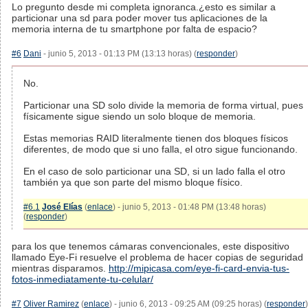
Lo pregunto desde mi completa ignoranca.¿esto es similar a
particionar una sd para poder mover tus aplicaciones de la
memoria interna de tu smartphone por falta de espacio?
#6
Dani
- junio 5, 2013 - 01:13 PM (13:13 horas) (
responder
)
No.
Particionar una SD solo divide la memoria de forma virtual, pues
físicamente sigue siendo un solo bloque de memoria.
Estas memorias RAID literalmente tienen dos bloques físicos
diferentes, de modo que si uno falla, el otro sigue funcionando.
En el caso de solo particionar una SD, si un lado falla el otro
también ya que son parte del mismo bloque físico.
#6.1
José Elías
(
enlace
) - junio 5, 2013 - 01:48 PM (13:48 horas)
(
responder
)
para los que tenemos cámaras convencionales, este dispositivo
llamado Eye-Fi resuelve el problema de hacer copias de seguridad
mientras disparamos.
http://mipicasa.com/eye-fi-card-envia-tus-
fotos-inmediatamente-tu-celular/
#7
Oliver Ramirez
(
enlace
) - junio 6, 2013 - 09:25 AM (09:25 horas) (
responder
)