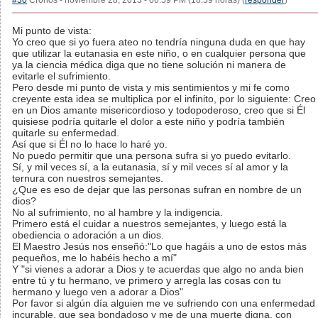
#30
Cronos - noviembre 28, 2013 - 06:59 PM (18:59 horas) (
responder
)
Mi punto de vista:
Yo creo que si yo fuera ateo no tendría ninguna duda en que hay
que utilizar la eutanasia en este niño, o en cualquier persona que
ya la ciencia médica diga que no tiene solución ni manera de
evitarle el sufrimiento.
Pero desde mi punto de vista y mis sentimientos y mi fe como
creyente esta idea se multiplica por el infinito, por lo siguiente: Creo
en un Dios amante misericordioso y todopoderoso, creo que si Él
quisiese podría quitarle el dolor a este niño y podría también
quitarle su enfermedad.
Así que si Él no lo hace lo haré yo.
No puedo permitir que una persona sufra si yo puedo evitarlo.
Sí, y mil veces sí, a la eutanasia, sí y mil veces sí al amor y la
ternura con nuestros semejantes.
¿Que es eso de dejar que las personas sufran en nombre de un
dios?
No al sufrimiento, no al hambre y la indigencia.
Primero está el cuidar a nuestros semejantes, y luego está la
obediencia o adoración a un dios.
El Maestro Jesús nos enseñó:"Lo que hagáis a uno de estos más
pequeños, me lo habéis hecho a mí"
Y "si vienes a adorar a Dios y te acuerdas que algo no anda bien
entre tú y tu hermano, ve primero y arregla las cosas con tu
hermano y luego ven a adorar a Dios"
Por favor si algún día alguien me ve sufriendo con una enfermedad
incurable, que sea bondadoso y me de una muerte digna, con