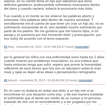
esposa, en su vientre tenia un hijo que sabíamos que tenía
defectos genéticos, probocandole sufrimiento innecesario dentro
del útero y cuando naciera, todavía le provocaría más dolor.
Fue cuando a mi mente se me vinieron las palabras aborto y
eutanasia. Dos palabras tabú dentro de nuestra sociedad. Y
sencillamente me di cuenta de que tener y/o criar un hijo así, no es
sufrimiento únicamente de él, sino también mucho sufrimiento por
parte de los padres. No me gustaría que mis futuros hijos, ni mi
pareja y yo pasemos por ese tremendo dolor y preocupación, por
eso estoy de acuerdo con el tema expuesto.
#5
Areg - noviembre 28, 2013 - 03:47 AM (03:47 horas) (
responder
)
por lo general los niños con esa enfermedad viven hasta los 2 años
cuando mueren por problemas musculares, es una tristeza que
hasta entonces tenga que sufrir, espero que pronto la humanidad
reflexione de esos temas que hoy son un tabu(pero antes lo eran
mas) y ojala se dejen atras ideas o pensamientos retrogrados
#6
lelouch - noviembre 28, 2013 - 04:18 AM (04:18 horas) (
responder
)
En mi caso no dudaría en evitar ese dolor a un hijo mio si se
encontrase en una situación como esa., y de esa manera trasladar
el sufrimiento que el siente por medio de su cuerpo a mi persona,
tratando de vivir con el remordimiento y a ser juzgados por los