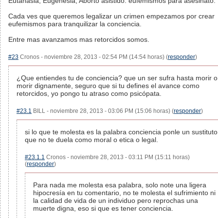
Eutanasia, Eugenesia, Aborto asistido: eufemismos para asesinato.
Cada ves que queremos legalizar un crimen empezamos por crear
eufemismos para tranquilizar la conciencia.
Entre mas avanzamos mas retorcidos somos.
#23
Cronos - noviembre 28, 2013 - 02:54 PM (14:54 horas) (
responder
)
¿Que entiendes tu de conciencia? que un ser sufra hasta morir o
morir dignamente, seguro que si tu defines el avance como
retorcidos, yo pongo tu atraso como psicópata.
#23.1
BILL - noviembre 28, 2013 - 03:06 PM (15:06 horas) (
responder
)
si lo que te molesta es la palabra conciencia ponle un sustituto
que no te duela como moral o etica o legal.
#23.1.1
Cronos - noviembre 28, 2013 - 03:11 PM (15:11 horas)
(
responder
)
Para nada me molesta esa palabra, solo note una ligera
hipocresía en tu comentario, no te molesta el sufrimiento ni
la calidad de vida de un individuo pero reprochas una
muerte digna, eso si que es tener conciencia.