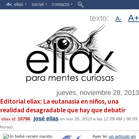
eliax
social
contacto
A+
texto:
A-
jueves, noviembre 28, 2013
Editorial eliax: La eutanasia en niños, una
realidad desagradable que hay que debatir
josé elías
eliax id:
10796
en nov 28, 2013 a las 12:09 AM ( 00:09
horas)
Ayer leí
un artículo en