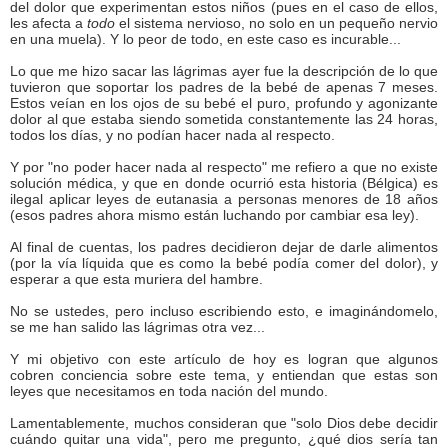
del dolor que experimentan estos niños (pues en el caso de ellos,
les afecta a
todo
el sistema nervioso, no solo en un pequeño nervio
en una muela). Y lo peor de todo, en este caso es incurable...
Lo que me hizo sacar las lágrimas ayer fue la descripción de lo que
tuvieron que soportar los padres de la bebé de apenas 7 meses.
Estos veían en los ojos de su bebé el puro, profundo y agonizante
dolor al que estaba siendo sometida constantemente las 24 horas,
todos los días, y no podían hacer nada al respecto.
Y por "no poder hacer nada al respecto" me refiero a que no existe
solución médica, y que en donde ocurrió esta historia (Bélgica) es
ilegal aplicar leyes de eutanasia a personas menores de 18 años
(esos padres ahora mismo están luchando por cambiar esa ley).
Al final de cuentas, los padres decidieron dejar de darle alimentos
(por la vía líquida que es como la bebé podía comer del dolor), y
esperar a que esta muriera del hambre.
No se ustedes, pero incluso escribiendo esto, e imaginándomelo,
se me han salido las lágrimas otra vez...
Y mi objetivo con este artículo de hoy es logran que algunos
cobren conciencia sobre este tema, y entiendan que estas son
leyes que necesitamos en toda nación del mundo.
Lamentablemente, muchos consideran que "solo Dios debe decidir
cuándo quitar una vida", pero me pregunto, ¿qué dios sería tan