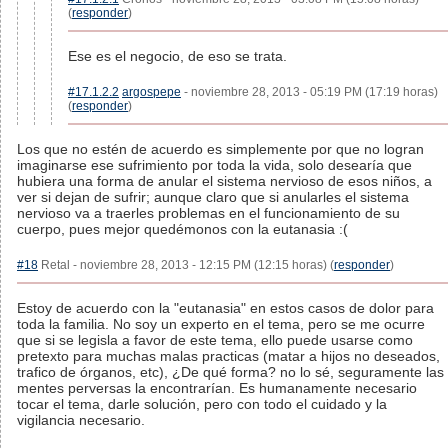
(
responder
)
Ese es el negocio, de eso se trata.
#17.1.2.2
argospepe
- noviembre 28, 2013 - 05:19 PM (17:19 horas)
(
responder
)
Los que no estén de acuerdo es simplemente por que no logran
imaginarse ese sufrimiento por toda la vida, solo desearía que
hubiera una forma de anular el sistema nervioso de esos niños, a
ver si dejan de sufrir; aunque claro que si anularles el sistema
nervioso va a traerles problemas en el funcionamiento de su
cuerpo, pues mejor quedémonos con la eutanasia :(
#18
Retal - noviembre 28, 2013 - 12:15 PM (12:15 horas) (
responder
)
Estoy de acuerdo con la "eutanasia" en estos casos de dolor para
toda la familia. No soy un experto en el tema, pero se me ocurre
que si se legisla a favor de este tema, ello puede usarse como
pretexto para muchas malas practicas (matar a hijos no deseados,
trafico de órganos, etc), ¿De qué forma? no lo sé, seguramente las
mentes perversas la encontrarían. Es humanamente necesario
tocar el tema, darle solución, pero con todo el cuidado y la
vigilancia necesario.