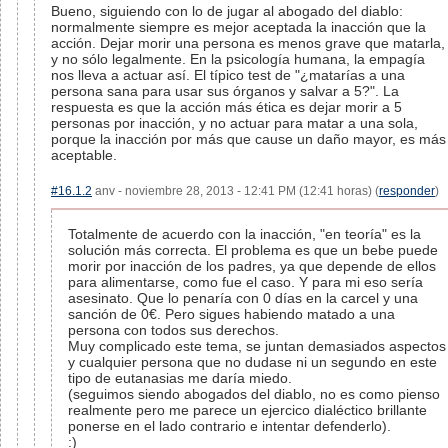
Bueno, siguiendo con lo de jugar al abogado del diablo:
normalmente siempre es mejor aceptada la inacción que la
acción. Dejar morir una persona es menos grave que matarla,
y no sólo legalmente. En la psicología humana, la empagía
nos lleva a actuar así. El típico test de "¿matarías a una
persona sana para usar sus órganos y salvar a 5?". La
respuesta es que la acción más ética es dejar morir a 5
personas por inacción, y no actuar para matar a una sola,
porque la inacción por más que cause un daño mayor, es más
aceptable.
#16.1.2
anv - noviembre 28, 2013 - 12:41 PM (12:41 horas) (
responder
)
Totalmente de acuerdo con la inacción, "en teoría" es la
solución más correcta. El problema es que un bebe puede
morir por inacción de los padres, ya que depende de ellos
para alimentarse, como fue el caso. Y para mi eso sería
asesinato. Que lo penaría con 0 días en la carcel y una
sanción de 0€. Pero sigues habiendo matado a una
persona con todos sus derechos.
Muy complicado este tema, se juntan demasiados aspectos
y cualquier persona que no dudase ni un segundo en este
tipo de eutanasias me daría miedo.
(seguimos siendo abogados del diablo, no es como pienso
realmente pero me parece un ejercico dialéctico brillante
ponerse en el lado contrario e intentar defenderlo).
:)