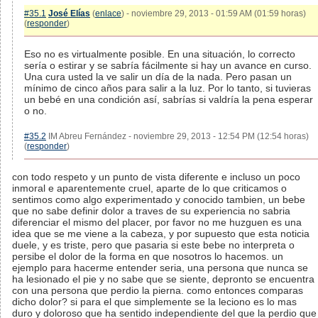
#35.1
José Elías
(
enlace
) - noviembre 29, 2013 - 01:59 AM (01:59 horas)
(
responder
)
Eso no es virtualmente posible. En una situación, lo correcto
sería o estirar y se sabría fácilmente si hay un avance en curso.
Una cura usted la ve salir un día de la nada. Pero pasan un
mínimo de cinco años para salir a la luz. Por lo tanto, si tuvieras
un bebé en una condición así, sabrías si valdría la pena esperar
o no.
#35.2
IM Abreu Fernández - noviembre 29, 2013 - 12:54 PM (12:54 horas)
(
responder
)
con todo respeto y un punto de vista diferente e incluso un poco
inmoral e aparentemente cruel, aparte de lo que criticamos o
sentimos como algo experimentado y conocido tambien, un bebe
que no sabe definir dolor a traves de su experiencia no sabria
diferenciar el mismo del placer, por favor no me huzguen es una
idea que se me viene a la cabeza, y por supuesto que esta noticia
duele, y es triste, pero que pasaria si este bebe no interpreta o
persibe el dolor de la forma en que nosotros lo hacemos. un
ejemplo para hacerme entender seria, una persona que nunca se
ha lesionado el pie y no sabe que se siente, depronto se encuentra
con una persona que perdio la pierna. como entonces comparas
dicho dolor? si para el que simplemente se la leciono es lo mas
duro y doloroso que ha sentido independiente del que la perdio que