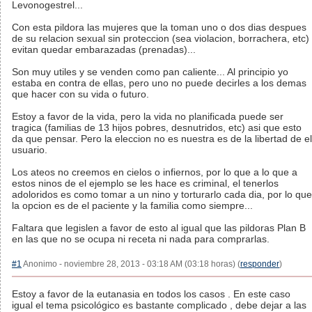
Levonogestrel...
Con esta pildora las mujeres que la toman uno o dos dias despues
de su relacion sexual sin proteccion (sea violacion, borrachera, etc)
evitan quedar embarazadas (prenadas)...
Son muy utiles y se venden como pan caliente... Al principio yo
estaba en contra de ellas, pero uno no puede decirles a los demas
que hacer con su vida o futuro.
Estoy a favor de la vida, pero la vida no planificada puede ser
tragica (familias de 13 hijos pobres, desnutridos, etc) asi que esto
da que pensar. Pero la eleccion no es nuestra es de la libertad de el
usuario.
Los ateos no creemos en cielos o infiernos, por lo que a lo que a
estos ninos de el ejemplo se les hace es criminal, el tenerlos
adoloridos es como tomar a un nino y torturarlo cada dia, por lo que
la opcion es de el paciente y la familia como siempre...
Faltara que legislen a favor de esto al igual que las pildoras Plan B
en las que no se ocupa ni receta ni nada para comprarlas.
#1
Anonimo - noviembre 28, 2013 - 03:18 AM (03:18 horas) (
responder
)
Estoy a favor de la eutanasia en todos los casos . En este caso
igual el tema psicológico es bastante complicado , debe dejar a las