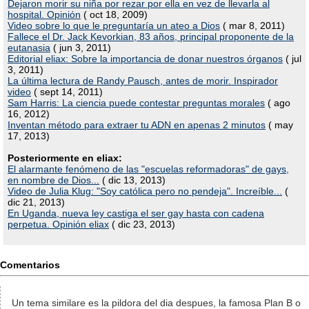
Dejaron morir su niña por rezar por ella en vez de llevarla al
hospital. Opinión
( oct 18, 2009)
Video sobre lo que le preguntaría un ateo a Dios
( mar 8, 2011)
Fallece el Dr. Jack Kevorkian, 83 años, principal proponente de la
eutanasia
( jun 3, 2011)
Editorial eliax: Sobre la importancia de donar nuestros órganos
( jul
3, 2011)
La última lectura de Randy Pausch, antes de morir. Inspirador
video
( sept 14, 2011)
Sam Harris: La ciencia puede contestar preguntas morales
( ago
16, 2012)
Inventan método para extraer tu ADN en apenas 2 minutos
( may
17, 2013)
Posteriormente en eliax:
El alarmante fenómeno de las "escuelas reformadoras" de gays,
en nombre de Dios...
( dic 13, 2013)
Video de Julia Klug: "Soy católica pero no pendeja". Increíble...
(
dic 21, 2013)
En Uganda, nueva ley castiga el ser gay hasta con cadena
perpetua. Opinión eliax
( dic 23, 2013)
Comentarios
Un tema similare es la pildora del dia despues, la famosa Plan B o