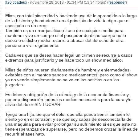
#20
tibadeux
- noviembre 28, 2013 - 01:34 PM (13:34 horas) (
responder
)
Elias, con total sinceridad y haciendo uso de lo aprendido a lo largo
de la historia y basándome en el principio de vida te digo que el
asesinato es un error.
También es un error justificar el uso de cualquier medio para
mantener vivo un cuerpo si el poseedor de dicho cuerpo no lo
desea o si dicho medio recurre a abusar del derecho de otra
persona a vivir dignamente.
Cada ves que se desea hacer legal un crimen se recurre a casos
extremos para justificarlo y se hace todo un show mediático.
Miles de niños mueren diariamente de hambre y enfermedades
evitables con alimentos sanos o medicamentos, pero como el show
ya no vende simplemente no se ve en las noticias o en los
juzgados.
Es deber y obligación de la ciencia y de la economía financiar y
poner a disposición todos los medios necesarios para la cura y/o
alivio del dolor SIN LUCRAR.
Tengo una hija. Se que el dolor que ella pueda sentir también lo
siento yo en el corazón, y se que soy capas de desconectarla de
una maquina para evitar prolongar su sufrimiento si es que este no
tiene esperanzas de superarse, pero no debemos cruzar la linea de
recurrir al asesinato.