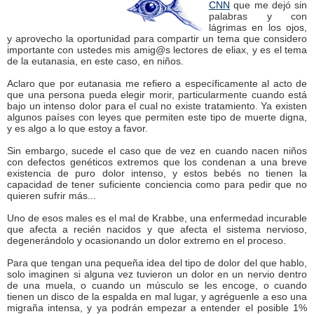
CNN
que me dejó sin
palabras y con
lágrimas en los ojos,
y aprovecho la oportunidad para compartir un tema que considero
importante con ustedes mis amig@s lectores de eliax, y es el tema
de la eutanasia, en este caso, en niños.
Aclaro que por eutanasia me refiero a específicamente al acto de
que una persona pueda elegir morir, particularmente cuando está
bajo un intenso dolor para el cual no existe tratamiento. Ya existen
algunos países con leyes que permiten este tipo de muerte digna,
y es algo a lo que estoy a favor.
Sin embargo, sucede el caso que de vez en cuando nacen niños
con defectos genéticos extremos que los condenan a una breve
existencia de puro dolor intenso, y estos bebés no tienen la
capacidad de tener suficiente conciencia como para pedir que no
quieren sufrir más...
Uno de esos males es el mal de Krabbe, una enfermedad incurable
que afecta a recién nacidos y que afecta el sistema nervioso,
degenerándolo y ocasionando un dolor extremo en el proceso.
Para que tengan una pequeña idea del tipo de dolor del que hablo,
solo imaginen si alguna vez tuvieron un dolor en un nervio dentro
de una muela, o cuando un músculo se les encoge, o cuando
tienen un disco de la espalda en mal lugar, y agréguenle a eso una
migraña intensa, y ya podrán empezar a entender el posible 1%