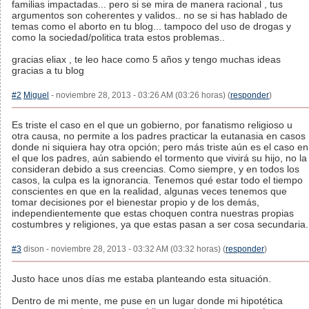
familias impactadas... pero si se mira de manera racional , tus
argumentos son coherentes y validos.. no se si has hablado de
temas como el aborto en tu blog... tampoco del uso de drogas y
como la sociedad/politica trata estos problemas..
gracias eliax , te leo hace como 5 años y tengo muchas ideas
gracias a tu blog
#2
Miguel
- noviembre 28, 2013 - 03:26 AM (03:26 horas) (
responder
)
Es triste el caso en el que un gobierno, por fanatismo religioso u
otra causa, no permite a los padres practicar la eutanasia en casos
donde ni siquiera hay otra opción; pero más triste aún es el caso en
el que los padres, aún sabiendo el tormento que vivirá su hijo, no la
consideran debido a sus creencias. Como siempre, y en todos los
casos, la culpa es la ignorancia. Tenemos qué estar todo el tiempo
conscientes en que en la realidad, algunas veces tenemos que
tomar decisiones por el bienestar propio y de los demás,
independientemente que estas choquen contra nuestras propias
costumbres y religiones, ya que estas pasan a ser cosa secundaria.
#3
dison - noviembre 28, 2013 - 03:32 AM (03:32 horas) (
responder
)
Justo hace unos días me estaba planteando esta situación.
Dentro de mi mente, me puse en un lugar donde mi hipotética