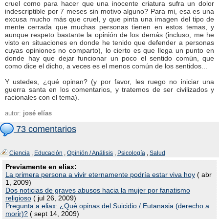
cruel como para hacer que una inocente criatura sufra un dolor
indescriptible por 7 meses sin motivo alguno? Para mi, esa es una
excusa mucho más que cruel, y que pinta una imagen del tipo de
mente cerrada que muchas personas tienen en estos temas, y
aunque respeto bastante la opinión de los demás (incluso, me he
visto en situaciones en donde he tenido que defender a personas
cuyas opiniones no comparto), lo cierto es que llega un punto en
donde hay que dejar funcionar un poco el sentido común, que
como dice el dicho, a veces es el menos común de los sentidos...
Y ustedes, ¿qué opinan? (y por favor, les ruego no iniciar una
guerra santa en los comentarios, y tratemos de ser civilizados y
racionales con el tema).
autor:
josé elías
73 comentarios
Ciencia
,
Educación
,
Opinión / Análisis
,
Psicología
,
Salud
Previamente en eliax:
La primera persona a vivir eternamente podría estar viva hoy
( abr
1, 2009)
Dos noticias de graves abusos hacia la mujer por fanatismo
religioso
( jul 26, 2009)
Pregunta a eliax: ¿Qué opinas del Suicidio / Eutanasia (derecho a
morir)?
( sept 14, 2009)