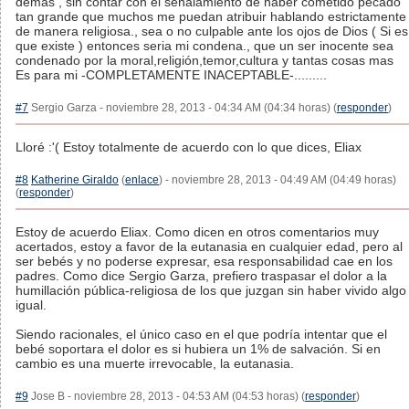
demás , sin contar con el señalamiento de haber cometido pecado
tan grande que muchos me puedan atribuir hablando estrictamente
de manera religiosa., sea o no culpable ante los ojos de Dios ( Si es
que existe ) entonces seria mi condena., que un ser inocente sea
condenado por la moral,religión,temor,cultura y tantas cosas mas
Es para mi -COMPLETAMENTE INACEPTABLE-.........
#7
Sergio Garza - noviembre 28, 2013 - 04:34 AM (04:34 horas) (
responder
)
Lloré :'( Estoy totalmente de acuerdo con lo que dices, Eliax
#8
Katherine Giraldo
(
enlace
) - noviembre 28, 2013 - 04:49 AM (04:49 horas)
(
responder
)
Estoy de acuerdo Eliax. Como dicen en otros comentarios muy
acertados, estoy a favor de la eutanasia en cualquier edad, pero al
ser bebés y no poderse expresar, esa responsabilidad cae en los
padres. Como dice Sergio Garza, prefiero traspasar el dolor a la
humillación pública-religiosa de los que juzgan sin haber vivido algo
igual.
Siendo racionales, el único caso en el que podría intentar que el
bebé soportara el dolor es si hubiera un 1% de salvación. Si en
cambio es una muerte irrevocable, la eutanasia.
#9
Jose B - noviembre 28, 2013 - 04:53 AM (04:53 horas) (
responder
)