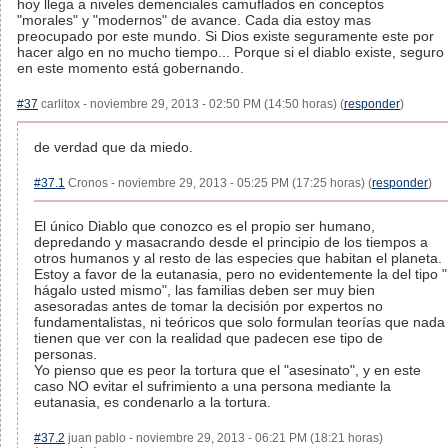
hoy llega a niveles demenciales camuflados en conceptos
"morales" y "modernos" de avance. Cada dia estoy mas
preocupado por este mundo. Si Dios existe seguramente este por
hacer algo en no mucho tiempo... Porque si el diablo existe, seguro
en este momento está gobernando.
#37
carlitox - noviembre 29, 2013 - 02:50 PM (14:50 horas) (
responder
)
de verdad que da miedo.
#37.1
Cronos - noviembre 29, 2013 - 05:25 PM (17:25 horas) (
responder
)
El único Diablo que conozco es el propio ser humano,
depredando y masacrando desde el principio de los tiempos a
otros humanos y al resto de las especies que habitan el planeta.
Estoy a favor de la eutanasia, pero no evidentemente la del tipo "
hágalo usted mismo", las familias deben ser muy bien
asesoradas antes de tomar la decisión por expertos no
fundamentalistas, ni teóricos que solo formulan teorías que nada
tienen que ver con la realidad que padecen ese tipo de
personas.
Yo pienso que es peor la tortura que el "asesinato", y en este
caso NO evitar el sufrimiento a una persona mediante la
eutanasia, es condenarlo a la tortura.
#37.2
juan pablo - noviembre 29, 2013 - 06:21 PM (18:21 horas)