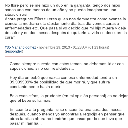
No llore pero se me hizo un dúo en la garganta, tengo dos hijos
sanos uno con menos de un año y no puedo imaginarme una
situación así.
Ahora pregunto Elías tu eres quien nos demuestra como avanza la
ciencia la medicina etc rápidamente día tras día vemos curas a
enfermedades etc. Que pasa si yo decido que mi hijo muera y deje
de sufrir y en dos meses después de quitarle la vida se descubre la
cura?
#35
Mariano gomez
- noviembre 29, 2013 - 01:23 AM (01:23 horas)
(
responder
)
Como siempre sucede con estos temas, no debemos lidiar con
suposiciones, sino con realidades...
Hoy día un bebé que nazca con esa enfermedad tendrá un
99.999999% de posibilidad de que morirá, y que sufrirá
constantemente hasta morir.
Bajo esas cifras, lo prudente (en mi opinión personal) es no dejar
que el bebé sufra más.
En cuanto a tu pregunta, si se encuentra una cura dos meses
después, cuando menos yo encontraría regocijo en pensar que
otras familias ahora no tendrán que pasar por lo que tuvo que
pasar mi familia...