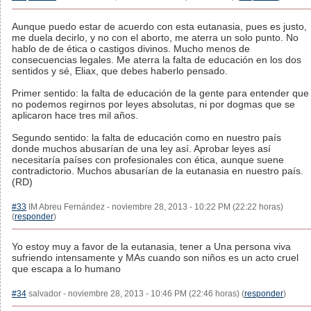
Aunque puedo estar de acuerdo con esta eutanasia, pues es justo,
me duela decirlo, y no con el aborto, me aterra un solo punto. No
hablo de de ética o castigos divinos. Mucho menos de
consecuencias legales. Me aterra la falta de educación en los dos
sentidos y sé, Eliax, que debes haberlo pensado.
Primer sentido: la falta de educación de la gente para entender que
no podemos regirnos por leyes absolutas, ni por dogmas que se
aplicaron hace tres mil años.
Segundo sentido: la falta de educación como en nuestro país
donde muchos abusarían de una ley así. Aprobar leyes así
necesitaría países con profesionales con ética, aunque suene
contradictorio. Muchos abusarían de la eutanasia en nuestro país.
(RD)
#33
IM Abreu Fernández - noviembre 28, 2013 - 10:22 PM (22:22 horas)
(
responder
)
Yo estoy muy a favor de la eutanasia, tener a Una persona viva
sufriendo intensamente y MAs cuando son niños es un acto cruel
que escapa a lo humano
#34
salvador - noviembre 28, 2013 - 10:46 PM (22:46 horas) (
responder
)