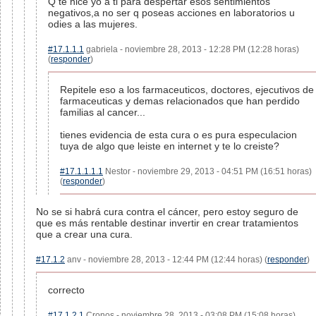
Q te hice yo a ti para despertar esos sentimientos
negativos,a no ser q poseas acciones en laboratorios u
odies a las mujeres.
#17.1.1.1
gabriela - noviembre 28, 2013 - 12:28 PM (12:28 horas)
(
responder
)
Repitele eso a los farmaceuticos, doctores, ejecutivos de
farmaceuticas y demas relacionados que han perdido
familias al cancer...
tienes evidencia de esta cura o es pura especulacion
tuya de algo que leiste en internet y te lo creiste?
#17.1.1.1.1
Nestor - noviembre 29, 2013 - 04:51 PM (16:51 horas)
(
responder
)
No se si habrá cura contra el cáncer, pero estoy seguro de
que es más rentable destinar invertir en crear tratamientos
que a crear una cura.
#17.1.2
anv - noviembre 28, 2013 - 12:44 PM (12:44 horas) (
responder
)
correcto
#17.1.2.1
Cronos - noviembre 28, 2013 - 03:08 PM (15:08 horas)