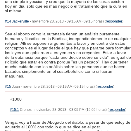
una simple inyeccion. y creo que la mayoria de las curas existen
hoy en dia, solo que es mas negocio el tratamiento que la cura en
si misma.
#14
Jackerville
- noviembre 28, 2013 - 09:15 AM (09:15 horas) (
responder
)
Sea el aborto como la eutanasia tienen un análisis puramente
humano y filosófico en la Bioética, independientemente de cualquier
religión. Allí se exponen argumentos a favor y en contra de estos
conceptos y es el lugar desde el que hay que pararse para formular
las leyes que gobiernan a creyentes y no creyentes. Estar a favor
de la eutanasia porque "cada uno decide sobre su vida", es igual de
ridículo que estar en contra porque "es un pecado". Hay que tener
mucho cuidado con los análisis sobre las personas que se hacen
basados simplemente en el costo/befeficio como si fueran
maquinas.
#15
Juan - noviembre 28, 2013 - 09:19 AM (09:19 horas) (
responder
)
+1000
#15.1
Cronos - noviembre 28, 2013 - 03:05 PM (15:05 horas) (
responder
)
Venga, voy a hacer de Abogado del diablo, a pesar de que estoy de
acuerdo al 100% con todo lo que se dice en el post.