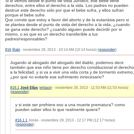
Si lo vemos desde el punto de vista Jurídico, ese Bebe tiene
derechos, entre ellos el derecho a la vida. Los padres no pueden
destruir este derecho sólo por que el bebe sufra, y ellos sufran
porque el bebe sufre.
Que conste que estoy a favor del aborto y de la eutanásia pero si
se plantea desde el punto de vista del derecho a la vida, ¿cuando
se gana este derecho? ¿cuando alguien puede decirdir por si
mismo, o es que es un derecho transferible a tus
padres/responsables?
#16
Iñaki
- noviembre 28, 2013 - 10:14 AM (10:14 horas) (
responder
)
Jugando al abogado del abogado del diablo, podemos decir
también que ese niño tiene por derecho constitucional el derecho
a la felicidad, y si va a vivir una vida corta y de tormento extremo,
¿por qué no evitarle ese sufrimiento innecesario?
#16.1
José Elías
(
enlace
) - noviembre 28, 2013 - 11:53 AM (11:53 horas)
(
responder
)
y si este ser prefriere eso a una muerte prematura? como
pueden saber ellos lo que realmente quiere?
#16.1.1
Jonás - noviembre 28, 2013 - 12:17 PM (12:17 horas)
(
responder
)