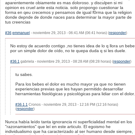
aparentemente obiamente es mas doloroso. y disculpen si mi
opinion es cruel ante esta noticia. solo propongo cuestionar la
forma en qeu crecemos y pensamos de igual f0rma que la religion
donde depnde de donde naces para determinar la mayor parte de
tus creencias
#36
emmanuel
- noviembre 29, 2013 - 06:41 AM (06:41 horas) (
responder
)
No estoy de acuerdo contigo ,no tienes idea de lo q llora un bebe
por un simple dolor de oído, no te quepa duda q si les duele.
#36.1
gabriela - noviembre 29, 2013 - 08:28 AM (08:28 horas) (
responder
)
tu sabes.
Para los bebes el dolor es mucho mayor ya que no tienen
experiencias previas que les hayan permitido desarrollar
herramientas fisiológicas y psicológicas para lidiar con el dolor.
#36.1.1
Cronos - noviembre 29, 2013 - 12:16 PM (12:16 horas)
(
responder
)
Nunca había leído tanta ignorancia ni superficialidad mental en los
"razonamientos" que leí en este articulo. El egoismo he
individualismo que ha caracterizado al ser humano desde siempre,