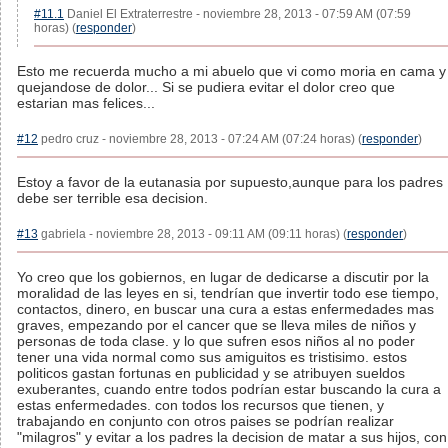
#11.1
Daniel El Extraterrestre - noviembre 28, 2013 - 07:59 AM (07:59
horas) (
responder
)
Esto me recuerda mucho a mi abuelo que vi como moria en cama y
quejandose de dolor... Si se pudiera evitar el dolor creo que
estarian mas felices...
#12
pedro cruz - noviembre 28, 2013 - 07:24 AM (07:24 horas) (
responder
)
Estoy a favor de la eutanasia por supuesto,aunque para los padres
debe ser terrible esa decision.
#13
gabriela - noviembre 28, 2013 - 09:11 AM (09:11 horas) (
responder
)
Yo creo que los gobiernos, en lugar de dedicarse a discutir por la
moralidad de las leyes en si, tendrían que invertir todo ese tiempo,
contactos, dinero, en buscar una cura a estas enfermedades mas
graves, empezando por el cancer que se lleva miles de niños y
personas de toda clase. y lo que sufren esos niños al no poder
tener una vida normal como sus amiguitos es tristisimo. estos
politicos gastan fortunas en publicidad y se atribuyen sueldos
exuberantes, cuando entre todos podrían estar buscando la cura a
estas enfermedades. con todos los recursos que tienen, y
trabajando en conjunto con otros paises se podrían realizar
"milagros" y evitar a los padres la decision de matar a sus hijos, con