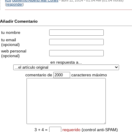
#28
Guillermo Alberto Mar Cortés
- abril 11, 2014 - 01:04 AM (01:04 horas)
(
responder
)
Añadir Comentario
tu nombre
tu email
(opcional)
web personal
(opcional)
en respuesta a...
comentario de
caracteres máximo
3 + 4 =
requerido
(control anti-SPAM)