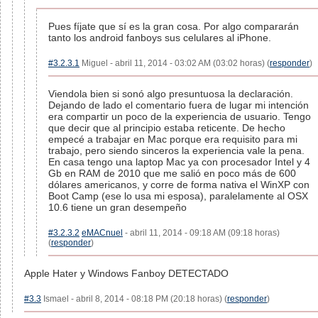
Pues fíjate que sí es la gran cosa. Por algo compararán
tanto los android fanboys sus celulares al iPhone.
#3.2.3.1
Miguel - abril 11, 2014 - 03:02 AM (03:02 horas) (
responder
)
Viendola bien si sonó algo presuntuosa la declaración.
Dejando de lado el comentario fuera de lugar mi intención
era compartir un poco de la experiencia de usuario. Tengo
que decir que al principio estaba reticente. De hecho
empecé a trabajar en Mac porque era requisito para mi
trabajo, pero siendo sinceros la experiencia vale la pena.
En casa tengo una laptop Mac ya con procesador Intel y 4
Gb en RAM de 2010 que me salió en poco más de 600
dólares americanos, y corre de forma nativa el WinXP con
Boot Camp (ese lo usa mi esposa), paralelamente al OSX
10.6 tiene un gran desempeño
#3.2.3.2
eMACnuel
- abril 11, 2014 - 09:18 AM (09:18 horas)
(
responder
)
Apple Hater y Windows Fanboy DETECTADO
#3.3
Ismael - abril 8, 2014 - 08:18 PM (20:18 horas) (
responder
)