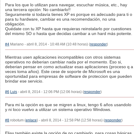
Para los que lo utilizan para navegar, escuchar música, etc., hay
una tercera opción: No cambiarlo!!
Seguramente si todavía tienes XP es porque es adecuado para ti o
para tu hardware, cambiar es una recomendación, no una
obligación.
Quédate con tu XP hasta que requieras reinstalarlo por cuestiones
del mismo SO o hasta que decidas cambar a un hard más potente.
#4
Mariano - abril 8, 2014 - 10:48 AM (10:48 horas) (
responder
)
Mientras usen aplicaciones incompatibles con otros sistemas
operativos no deberian cambiar nada por el momento. Eso si,
deberian pensar en como actualizar esas aplicaciones (proceso q a
veces toma años). Este cese de soporte de Microsoft es una
oportunidad para empresas de software de proteccion que pueden
brindar ese servicio.
#6
Luis
- abril 8, 2014 - 12:06 PM (12:06 horas) (
responder
)
Para mi la opción es que se migren a linux, tengo 6 años usandolo
y ni loco vuelvo a utilizar un sistema operativo Windows.
#8
robotum (
enlace
) - abril 8, 2014 - 12:58 PM (12:58 horas) (
responder
)
Eliax también existe la opción de no cambiarlo, para cosas básicas