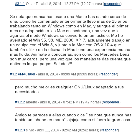
#3.1.1
Omar T. - abril 8, 2014 - 12:27 PM (12:27 horas) (
responder
)
Se nota que nunca has usado una Mac o has estado cerca de
una. Como he comentado anteriormente llevo más de 15 años
trabajando tanto en Windows como en Mac, y aunque el primer
mes de adaptación a las Mac es incómodo, una vez que le
agarras el modo Windows se convierte en un fastidio. Me he
aventado el Win 95, 98, ME, 2000, XP, 7, actualmente trabajo en
un equipo con el Win 8, y junto a la Mac con OS X 10.4 que
también utilizo en la oficina, la Mac tiene una experiencia mucho
más fluida. Anímate a conocerlas, son como los Mercedes Benz,
son muy caros, pero una vez que los manejas te das cuenta que
obtienes lo que pagas. Saludos!!!
#3.2
eMACnuel
- abril 8, 2014 - 09:09 AM (09:09 horas) (
responder
)
pero mucho mejor es cualquier GNU/Linux adaptado a tus
necesidades.
#3.2.2
alberto - abril 8, 2014 - 07:42 PM (19:42 horas) (
responder
)
Amigo te pareces a elias cuando dice " se nota que nunca has
tenido un iphone en mano" jajajaja como si fuera la gran cosa.
#3.2.3
silvio - abril 11, 2014 - 02:42 AM (02:42 horas) (
responder
)