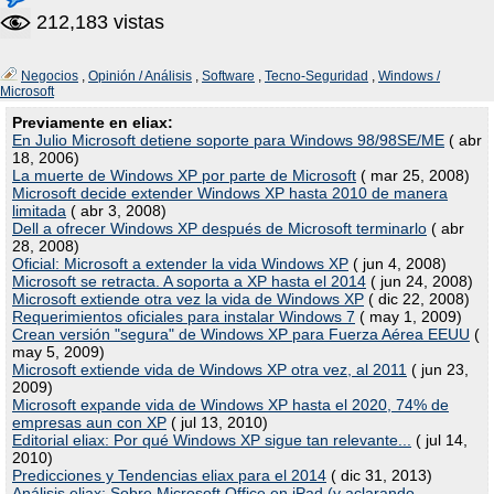
212,183 vistas
Negocios
,
Opinión / Análisis
,
Software
,
Tecno-Seguridad
,
Windows /
Microsoft
Previamente en eliax:
En Julio Microsoft detiene soporte para Windows 98/98SE/ME
( abr
18, 2006)
La muerte de Windows XP por parte de Microsoft
( mar 25, 2008)
Microsoft decide extender Windows XP hasta 2010 de manera
limitada
( abr 3, 2008)
Dell a ofrecer Windows XP después de Microsoft terminarlo
( abr
28, 2008)
Oficial: Microsoft a extender la vida Windows XP
( jun 4, 2008)
Microsoft se retracta. A soporta a XP hasta el 2014
( jun 24, 2008)
Microsoft extiende otra vez la vida de Windows XP
( dic 22, 2008)
Requerimientos oficiales para instalar Windows 7
( may 1, 2009)
Crean versión "segura" de Windows XP para Fuerza Aérea EEUU
(
may 5, 2009)
Microsoft extiende vida de Windows XP otra vez, al 2011
( jun 23,
2009)
Microsoft expande vida de Windows XP hasta el 2020, 74% de
empresas aun con XP
( jul 13, 2010)
Editorial eliax: Por qué Windows XP sigue tan relevante...
( jul 14,
2010)
Predicciones y Tendencias eliax para el 2014
( dic 31, 2013)
Análisis eliax: Sobre Microsoft Office en iPad (y aclarando