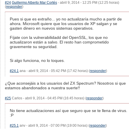
#24
Guillermo Alberto Mar Cortés
- abril 9, 2014 - 12:25 PM (12:25 horas)
(
responder
)
Pues si que es extraño... yo no actualizaría mucho a partir de
ahora. Microsoft quiere que los usuarios de XP salgan y se
gasten dinero en nuevos sistemas operativos.
Fíjate con la vulnerabilidadd del OpenSSL, los que no
actualizaron están a salvo. El resto han comprometido
gravemente su seguridad.
Si algo funciona, no lo toques.
#24.1
ana - abril 9, 2014 - 05:42 PM (17:42 horas) (
responder
)
¿Que aconsejáis a los usuarios del ZX Spectrum? Nosotros si que
estamos abandonados a nuestra suerte!!
#25
Carlos - abril 9, 2014 - 04:45 PM (16:45 horas) (
responder
)
No tiene actualizaciones así que seguro que se te llena de virus.
:P
#25.1
anv - abril 9, 2014 - 07:00 PM (19:00 horas) (
responder
)