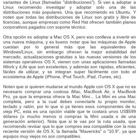
variantes de Linux (llamadas "distribuciones"). Si van a adoptar a
Linux recomiendo investigar y adoptar solo una de las
distribuciones más populares. Una que recomiendo es Ubuntu. Y
noten que todas las distribuciones de Linux son gratis y libre de
licencias, aunque empresas como Red Hat ofrecen también planes
corporativos pagados con soporte técnico.
Otra opción es adoptar a Mac OS X, pero eso conlleva a invertir en
una nueva máquina, y es bueno notar que las máquinas de Apple
cuestan por lo general más que las equivalentes de
Windows/Linux, sin embargo ofrecen la mejor estabilidad del
mercado, actualizaciones gratuitas a las nuevas versiones de los
sistemas operativos OS X, vienen con unas aplicaciones llamadas
iWork y iLife que son excelentes, y además son rápidas, eficientes,
fáciles de utilizar, y se integran super fácilmente con todo el
ecosistema de Apple (iPhone, iPod Touch, iPad, iTunes, etc).
Noten que si quieren mudarse al mundo Apple con OS X que no es
necesario comprar una costosa iMac, MacBook Air, o MacBook
Pro, ya que la empresa ofrece la Mac Mini... La Mini es una Mac
completa, pero a la cual debes conectarle tu propio monitor,
teclado y ratón, por lo que si ya tienes esos componentes de tu
vieja PC, esta es una opción viable que te costará unos US$599
dólares (o mucho menos si compras la Mini usada o de una
generación anterior). Nota que si te vas por la ruta usada, que
recomiendo revisar que lo que compres sea compatible con la más
reciente versión de OS X, la llamada "Mavericks" o "10.9", ya que
equipos muy viejos no son compatibles.