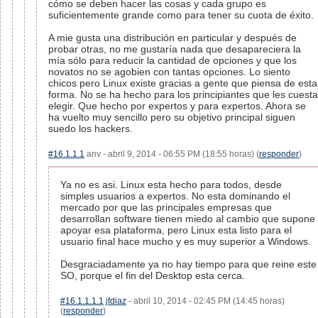
cómo se deben hacer las cosas y cada grupo es
suficientemente grande como para tener su cuota de éxito.
A mie gusta una distribución en particular y después de
probar otras, no me gustaría nada que desapareciera la
mía sólo para reducir la cantidad de opciones y que los
novatos no se agobien con tantas opciones. Lo siento
chicos pero Linux existe gracias a gente que piensa de esta
forma. No se ha hecho para los principiantes que les cuesta
elegir. Que hecho por expertos y para expertos. Ahora se
ha vuelto muy sencillo pero su objetivo principal siguen
suedo los hackers.
#16.1.1.1
anv - abril 9, 2014 - 06:55 PM (18:55 horas) (
responder
)
Ya no es asi. Linux esta hecho para todos, desde
simples usuarios a expertos. No esta dominando el
mercado por que las principales empresas que
desarrollan software tienen miedo al cambio que supone
apoyar esa plataforma, pero Linux esta listo para el
usuario final hace mucho y es muy superior a Windows.
Desgraciadamente ya no hay tiempo para que reine este
SO, porque el fin del Desktop esta cerca.
#16.1.1.1.1
jfdiaz
- abril 10, 2014 - 02:45 PM (14:45 horas)
(
responder
)