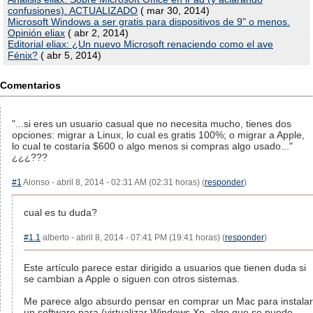
confusiones). ACTUALIZADO
( mar 30, 2014)
Microsoft Windows a ser gratis para dispositivos de 9" o menos.
Opinión eliax
( abr 2, 2014)
Editorial eliax: ¿Un nuevo Microsoft renaciendo como el ave
Fénix?
( abr 5, 2014)
Comentarios
"...si eres un usuario casual que no necesita mucho, tienes dos
opciones: migrar a Linux, lo cual es gratis 100%; o migrar a Apple,
lo cual te costaría $600 o algo menos si compras algo usado..."
¿¿¿???
#1
Alonso - abril 8, 2014 - 02:31 AM (02:31 horas) (
responder
)
cual es tu duda?
#1.1
alberto - abril 8, 2014 - 07:41 PM (19:41 horas) (
responder
)
Este artículo parece estar dirigido a usuarios que tienen duda si
se cambian a Apple o siguen con otros sistemas.
Me parece algo absurdo pensar en comprar un Mac para instalar
un software para (virtualizar Windows Xp, algo que se puede