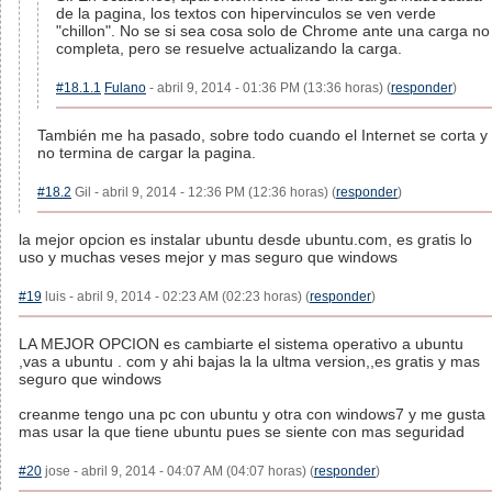
de la pagina, los textos con hipervinculos se ven verde
"chillon". No se si sea cosa solo de Chrome ante una carga no
completa, pero se resuelve actualizando la carga.
#18.1.1
Fulano
- abril 9, 2014 - 01:36 PM (13:36 horas) (
responder
)
También me ha pasado, sobre todo cuando el Internet se corta y
no termina de cargar la pagina.
#18.2
Gil - abril 9, 2014 - 12:36 PM (12:36 horas) (
responder
)
la mejor opcion es instalar ubuntu desde ubuntu.com, es gratis lo
uso y muchas veses mejor y mas seguro que windows
#19
luis - abril 9, 2014 - 02:23 AM (02:23 horas) (
responder
)
LA MEJOR OPCION es cambiarte el sistema operativo a ubuntu
,vas a ubuntu . com y ahi bajas la la ultma version,,es gratis y mas
seguro que windows
creanme tengo una pc con ubuntu y otra con windows7 y me gusta
mas usar la que tiene ubuntu pues se siente con mas seguridad
#20
jose - abril 9, 2014 - 04:07 AM (04:07 horas) (
responder
)