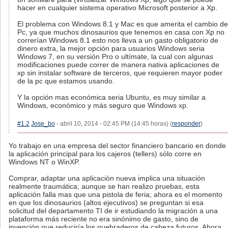
hacer en cualquier sistema operativo Microsoft posterior a Xp.
El problema con Windows 8.1 y Mac es que amerita el cambio de
Pc, ya que muchos dinosaurios que tenemos en casa con Xp no
correrían Windows 8.1 esto nos lleva a un gasto obligatorio de
dinero extra, la mejor opción para usuarios Windows seria
Windows 7, en su versión Pro o ultímate, la cual con algunas
modificaciones puede correr de manera nativa aplicaciones de
xp sin instalar software de terceros, que requieren mayor poder
de la pc que estamos usando.
Y la opción mas económica seria Ubuntu, es muy similar a
Windows, económico y más seguro que Windows xp.
#1.2
Jose_bo
- abril 10, 2014 - 02:45 PM (14:45 horas) (
responder
)
Yo trabajo en una empresa del sector financiero bancario en donde
la aplicación principal para los cajeros (tellers) sólo corre en
Windows NT o WinXP.
Comprar, adaptar una aplicación nueva implica una situación
realmente traumática; aunque se han realizo pruebas, esta
aplicación falla mas que una pistola de feria; ahora es el momento
en que los dinosaurios (altos ejecutivos) se preguntan si esa
solicitud del departamento TI de ir estudiando la migración a una
plataforma más reciente no era sinónimo de gasto, sino de
invención que reduciría los quebraderos de cabeza futuros. Ahora