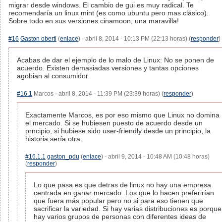
migrar desde windows. El cambio de gui es muy radical. Te
recomendaría un linux mint (es como ubuntu pero mas clásico).
Sobre todo en sus versiones cinamoon, una maravilla!
#16
Gaston oberti
(
enlace
) - abril 8, 2014 - 10:13 PM (22:13 horas) (
responder
)
Acabas de dar el ejemplo de lo malo de Linux: No se ponen de
acuerdo. Existen demasiadas versiones y tantas opciones
agobian al consumidor.
#16.1
Marcos - abril 8, 2014 - 11:39 PM (23:39 horas) (
responder
)
Exactamente Marcos, es por eso mismo que Linux no domina
el mercado. Si se hubiesen puesto de acuerdo desde un
prncipio, si hubiese sido user-friendly desde un principio, la
historia sería otra.
#16.1.1
gaston_pdu
(
enlace
) - abril 9, 2014 - 10:48 AM (10:48 horas)
(
responder
)
Lo que pasa es que detras de linux no hay una empresa
centrada en ganar mercado. Los que lo hacen preferirían
que fuera más popular pero no si para eso tienen que
sacrificar la variedad. Si hay varias distribuciones es porque
hay varios grupos de personas con diferentes ideas de