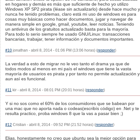
en hogares y demás es más que suficiente de hecho yo utilizo
Windows XP SP2 pirata (léase sin actualizarlo) desde hace mucho y
nunca he tenido problemas, claro está mi uso de windows es para
cosas muy básicas como hacer documentos, jugar y navegar de
manera simple en google, gmail, youtube, leer noticias. Teniendo
un antivirus de los gratuitos actualizado basta para la mayoría.
Para todo lo serio siempre he usado GNU/Linux: transacciones
bancarias, trabajar, tener información y documentos importantes.
#10
jonathan - abril 8, 2014 - 01:06 PM (13:06 horas) (
responder
)
La verdad a esto de migrar no le veo tanto el drama ya que de
todos modos al menos en mi país el windows que tiene la vasta
mayoría de usuarios es pirata y por tanto no permite actualización y
aun así es funcional.
#11
kir - abril 8, 2014 - 08:01 PM (20:01 horas) (
responder
)
Y si no sos como el 60% de los consumidores que se babean por
una mac que no aporta nada o codeas(escribís código) en .Net y te
resulta practico, proba windows 8 que la vas a pasar bien ;)
#12
Cristian - abril 8, 2014 - 09:52 PM (21:52 horas) (
responder
)
Elias, honestamente no creo que ubuntu sea la mejor opción para