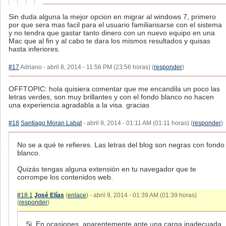
Sin duda alguna la mejor opcion en migrar al windows 7, primero
por que sera mas facil para el usuario familiarisarse con el sistema
y no tendra que gastar tanto dinero con un nuevo equipo en una
Mac que al fin y al cabo te dara los mismos resultados y quisas
hasta inferiores.
#17
Adriano - abril 8, 2014 - 11:56 PM (23:56 horas) (
responder
)
OFFTOPIC: hola quisiera comentar que me encandila un poco las
letras verdes, son muy brillantes y con el fondo blanco no hacen
una experiencia agradabla a la visa. gracias
#18
Santiago Moran Labat
- abril 9, 2014 - 01:11 AM (01:11 horas) (
responder
)
No se a qué te refieres. Las letras del blog son negras con fondo
blanco.
Quizás tengas alguna extensión en tu navegador que te
corrompe los contenidos web.
#18.1
José Elías
(
enlace
) - abril 9, 2014 - 01:39 AM (01:39 horas)
(
responder
)
Si. En ocasiones, aparentemente ante una carga inadecuada