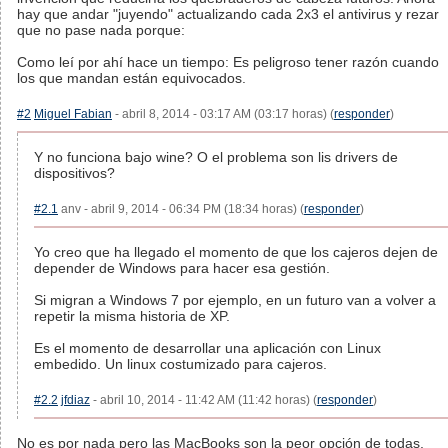
hay que andar "juyendo" actualizando cada 2x3 el antivirus y rezar
que no pase nada porque:
Como leí por ahí hace un tiempo: Es peligroso tener razón cuando
los que mandan están equivocados.
#2
Miguel Fabian
- abril 8, 2014 - 03:17 AM (03:17 horas) (
responder
)
Y no funciona bajo wine? O el problema son lis drivers de
dispositivos?
#2.1
anv - abril 9, 2014 - 06:34 PM (18:34 horas) (
responder
)
Yo creo que ha llegado el momento de que los cajeros dejen de
depender de Windows para hacer esa gestión.
Si migran a Windows 7 por ejemplo, en un futuro van a volver a
repetir la misma historia de XP.
Es el momento de desarrollar una aplicación con Linux
embedido. Un linux costumizado para cajeros.
#2.2
jfdiaz
- abril 10, 2014 - 11:42 AM (11:42 horas) (
responder
)
No es por nada pero las MacBooks son la peor opción de todas,