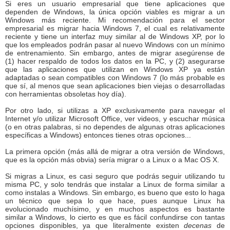
Si eres un usuario empresarial que tiene aplicaciones que
dependen de Windows, la única opción viables es migrar a un
Windows más reciente. Mi recomendación para el sector
empresarial es migrar hacia Windows 7, el cual es relativamente
reciente y tiene un interfaz muy similar al de Windows XP, por lo
que los empleados podrán pasar al nuevo Windows con un mínimo
de entrenamiento. Sin embargo, antes de migrar asegúrense de
(1) hacer respaldo de todos los datos en la PC, y (2) asegurarse
que las aplicaciones que utilizan en Windows XP ya están
adaptadas o sean compatibles con Windows 7 (lo más probable es
que sí, al menos que sean aplicaciones bien viejas o desarrolladas
con herramientas obsoletas hoy día).
Por otro lado, si utilizas a XP exclusivamente para navegar el
Internet y/o utilizar Microsoft Office, ver videos, y escuchar música
(o en otras palabras, si no dependes de algunas otras aplicaciones
específicas a Windows) entonces tienes otras opciones...
La primera opción (más allá de migrar a otra versión de Windows,
que es la opción más obvia) sería migrar o a Linux o a Mac OS X.
Si migras a Linux, es casi seguro que podrás seguir utilizando tu
misma PC, y solo tendrás que instalar a Linux de forma similar a
como instalas a Windows. Sin embargo, es bueno que esto lo haga
un técnico que sepa lo que hace, pues aunque Linux ha
evolucionado muchísimo, y en muchos aspectos es bastante
similar a Windows, lo cierto es que es fácil confundirse con tantas
opciones disponibles, ya que literalmente existen
decenas
de