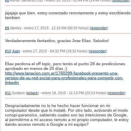
#8
Adrian Santana Cruz - enero 16, 2015 - 02:44 PM (14:44 horas) (
responder
)
jajajaja que bien, estoy conectado remotamente y estoy escribiendo
tambien
#9
stanley - enero 17, 2015 - 12:16 AM (00:16 horas) (
responder
)
Verdaderamente fantastico, gracias Jose Elias. Saludos!
#10
Juan
- enero 17, 2015 - 04:32 PM (16:32 horas) (
responder
)
Eliax perdona el off topic, pero tenés el punto 28 de predicciones
aprobado en menos de 20 días ;).
http://www.lanacion.com.ar/1760299-facebook-presento-una-
version-de-su-red-social-para-profesionales-para-competir-con-
linkedin
#11
Gustavo (
enlace
) - enero 18, 2015 - 11:13 PM (23:13 horas) (
responder
)
Desgraciadamente no lo he hecho hacer funcionar en mi
computador desde que lo instalé. Por otro lado, activando el modo
conspi-paranoíco, sabiendo cuales son las intenciones de Google,
al permitirme a mi acceso remoto a mi propio computador, le estoy
dando acceso remoto a Google a mi equipo?