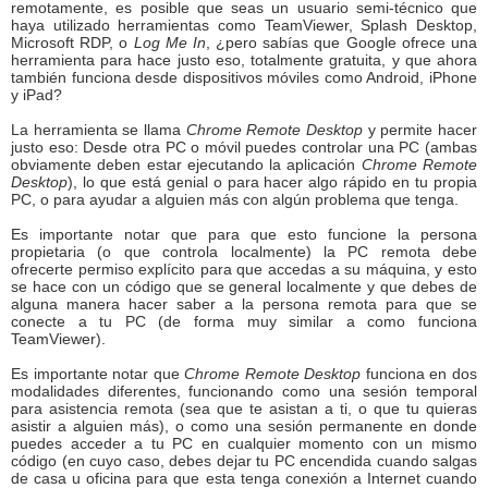
remotamente, es posible que seas un usuario semi-técnico que
haya utilizado herramientas como TeamViewer, Splash Desktop,
Microsoft RDP, o
Log Me In
, ¿pero sabías que Google ofrece una
herramienta para hace justo eso, totalmente gratuita, y que ahora
también funciona desde dispositivos móviles como Android, iPhone
y iPad?
La herramienta se llama
Chrome Remote Desktop
y permite hacer
justo eso: Desde otra PC o móvil puedes controlar una PC (ambas
obviamente deben estar ejecutando la aplicación
Chrome Remote
Desktop
), lo que está genial o para hacer algo rápido en tu propia
PC, o para ayudar a alguien más con algún problema que tenga.
Es importante notar que para que esto funcione la persona
propietaria (o que controla localmente) la PC remota debe
ofrecerte permiso explícito para que accedas a su máquina, y esto
se hace con un código que se general localmente y que debes de
alguna manera hacer saber a la persona remota para que se
conecte a tu PC (de forma muy similar a como funciona
TeamViewer).
Es importante notar que
Chrome Remote Desktop
funciona en dos
modalidades diferentes, funcionando como una sesión temporal
para asistencia remota (sea que te asistan a ti, o que tu quieras
asistir a alguien más), o como una sesión permanente en donde
puedes acceder a tu PC en cualquier momento con un mismo
código (en cuyo caso, debes dejar tu PC encendida cuando salgas
de casa u oficina para que esta tenga conexión a Internet cuando