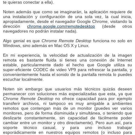
te quieras conectar a ella).
Noten además que como se imaginarán, la aplicación requiere de
una instalación y configuración de una sola vez, la cual inicia,
apropiadamente, desde el navegador Google Chrome, visitando la
dirección
chrome.google.com/remotedesktop
(desde otros
navegadores no podrán instalar nada).
Algo genial es que
Chrome Remote Desktop
funciona no solo en
Windows, sino además en Mac OS X y Linux.
En mi experiencia, la velocidad de actualización de la imagen
remota es bastante fluida si tienes una conexión de Internet
estable, particularmente dado el hecho que Google utiliza su
super-eficiente CODEC de video VP9 para refrescar la pantalla, y
convenientemente hasta el sonido de la pantalla remota lo puedes
escuchar localmente.
Noten sin embargo que usuarios más técnicos quizás deseen
permanecer con soluciones más especializadas que esta, ya que
Chrome Remote Desktop
no ofrece capacidad para por ejemplo
transferir archivos, ni tampoco es muy amigable a ambientes
remotos que contengan más de un monitor (puedes ver varios
monitores, pero de forma disminuida y simultánea, o teniendo que
deslizarte constantemente, sin capacidad de fácilmente poder
cambiar entre un monitor y otro directamente). Pero aun así, para
soporte técnico casual, y para uno incluso trabajar
esporádicamente en nuestros equipos remotos (o incluso para