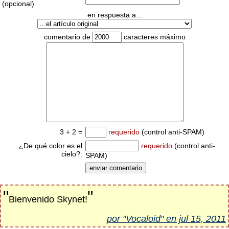
(opcional)
en respuesta a...
comentario de
caracteres máximo
3 + 2 =
requerido
(control anti-SPAM)
¿De qué color es el
requerido
(control anti-
cielo?:
SPAM)
"
"
Bienvenido Skynet!
por "Vocaloid" en jul 15, 2011