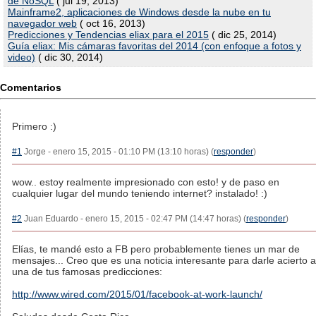
de NoSQL
( jul 19, 2013)
Mainframe2, aplicaciones de Windows desde la nube en tu
navegador web
( oct 16, 2013)
Predicciones y Tendencias eliax para el 2015
( dic 25, 2014)
Guía eliax: Mis cámaras favoritas del 2014 (con enfoque a fotos y
video)
( dic 30, 2014)
Comentarios
Primero :)
#1
Jorge - enero 15, 2015 - 01:10 PM (13:10 horas) (
responder
)
wow.. estoy realmente impresionado con esto! y de paso en
cualquier lugar del mundo teniendo internet? instalado! :)
#2
Juan Eduardo - enero 15, 2015 - 02:47 PM (14:47 horas) (
responder
)
Elías, te mandé esto a FB pero probablemente tienes un mar de
mensajes... Creo que es una noticia interesante para darle acierto a
una de tus famosas predicciones:
http://www.wired.com/2015/01/facebook-at-work-launch/