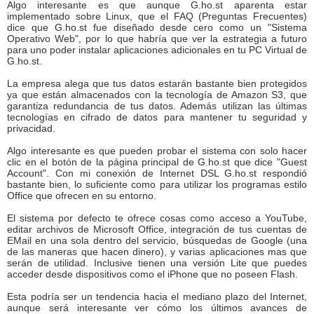
Algo interesante es que aunque G.ho.st aparenta estar
implementado sobre Linux, que el FAQ (Preguntas Frecuentes)
dice que G.ho.st fue diseñado desde cero como un "Sistema
Operativo Web", por lo que habría que ver la estrategia a futuro
para uno poder instalar aplicaciones adicionales en tu PC Virtual de
G.ho.st.
La empresa alega que tus datos estarán bastante bien protegidos
ya que están almacenados con la tecnología de Amazon S3, que
garantiza redundancia de tus datos. Además utilizan las últimas
tecnologías en cifrado de datos para mantener tu seguridad y
privacidad.
Algo interesante es que pueden probar el sistema con solo hacer
clic en el botón de la página principal de G.ho.st que dice "Guest
Account". Con mi conexión de Internet DSL G.ho.st respondió
bastante bien, lo suficiente como para utilizar los programas estilo
Office que ofrecen en su entorno.
El sistema por defecto te ofrece cosas como acceso a YouTube,
editar archivos de Microsoft Office, integración de tus cuentas de
EMail en una sola dentro del servicio, búsquedas de Google (una
de las maneras que hacen dinero), y varias aplicaciones mas que
serán de utilidad. Inclusive tienen una versión Lite que puedes
acceder desde dispositivos como el iPhone que no poseen Flash.
Esta podría ser un tendencia hacia el mediano plazo del Internet,
aunque será interesante ver cómo los últimos avances de