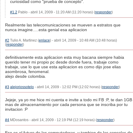
curiosidad como "prueba de concepto".
#1.2
Pablo - abril 14, 2009 - 11:20 AM (11:20 horas) (
responder
)
Realmente las telecomunicaciones se mueven a estratos que
nunca imagine.....esta genial esa aplicacion
#2
Tulio A. Martinez (
enlace
) - abril 14, 2009 - 10:48 AM (10:48 horas)
(
responder
)
definitivamente esta aplicacion esta muy bacana siempre habia
querido tener mi propio pc desde donde fuera, trabaje como
trabaje, use lo que use esta aplicacion es como dijo jose elias
asombrosa, fenomenal.
alejo desde colombia.
#3
alejoriossotelo
- abril 14, 2009 - 12:02 PM (12:02 horas) (
responder
)
Jejeje, ya yo me hice mi cuenta e invite a todo mi FB :P, te dan 1GB
mas de almacenamiento por cada persona que se inscriba por tu
invitacion :P
#4
MDosantos - abril 14, 2009 - 12:19 PM (12:19 horas) (
responder
)
Ese es el futuro de las computadoras, y tambien de las consolas de