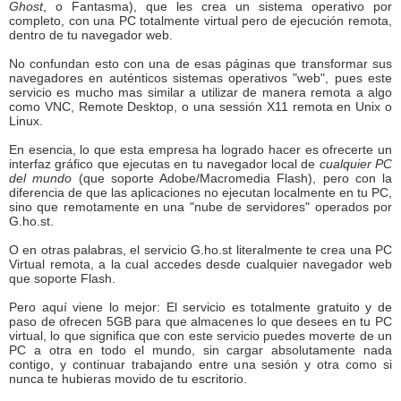
Ghost
, o Fantasma), que les crea un sistema operativo por
completo, con una PC totalmente virtual pero de ejecución remota,
dentro de tu navegador web.
No confundan esto con una de esas páginas que transformar sus
navegadores en auténticos sistemas operativos "web", pues este
servicio es mucho mas similar a utilizar de manera remota a algo
como VNC, Remote Desktop, o una sessión X11 remota en Unix o
Linux.
En esencia, lo que esta empresa ha logrado hacer es ofrecerte un
interfaz gráfico que ejecutas en tu navegador local de
cualquier PC
del mundo
(que soporte Adobe/Macromedia Flash), pero con la
diferencia de que las aplicaciones no ejecutan localmente en tu PC,
sino que remotamente en una "nube de servidores" operados por
G.ho.st.
O en otras palabras, el servicio G.ho.st literalmente te crea una PC
Virtual remota, a la cual accedes desde cualquier navegador web
que soporte Flash.
Pero aquí viene lo mejor: El servicio es totalmente gratuito y de
paso de ofrecen 5GB para que almacenes lo que desees en tu PC
virtual, lo que significa que con este servicio puedes moverte de un
PC a otra en todo el mundo, sin cargar absolutamente nada
contigo, y continuar trabajando entre una sesión y otra como si
nunca te hubieras movido de tu escritorio.