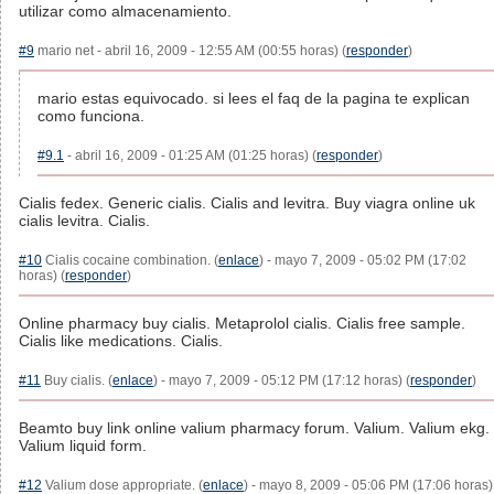
utilizar como almacenamiento.
#9
mario net - abril 16, 2009 - 12:55 AM (00:55 horas) (
responder
)
mario estas equivocado. si lees el faq de la pagina te explican
como funciona.
#9.1
- abril 16, 2009 - 01:25 AM (01:25 horas) (
responder
)
Cialis fedex. Generic cialis. Cialis and levitra. Buy viagra online uk
cialis levitra. Cialis.
#10
Cialis cocaine combination. (
enlace
) - mayo 7, 2009 - 05:02 PM (17:02
horas) (
responder
)
Online pharmacy buy cialis. Metaprolol cialis. Cialis free sample.
Cialis like medications. Cialis.
#11
Buy cialis. (
enlace
) - mayo 7, 2009 - 05:12 PM (17:12 horas) (
responder
)
Beamto buy link online valium pharmacy forum. Valium. Valium ekg.
Valium liquid form.
#12
Valium dose appropriate. (
enlace
) - mayo 8, 2009 - 05:06 PM (17:06 horas)