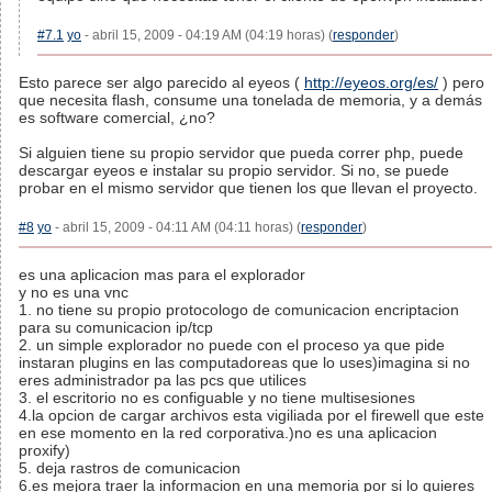
#7.1
yo
- abril 15, 2009 - 04:19 AM (04:19 horas) (
responder
)
Esto parece ser algo parecido al eyeos (
http://eyeos.org/es/
) pero
que necesita flash, consume una tonelada de memoria, y a demás
es software comercial, ¿no?
Si alguien tiene su propio servidor que pueda correr php, puede
descargar eyeos e instalar su propio servidor. Si no, se puede
probar en el mismo servidor que tienen los que llevan el proyecto.
#8
yo
- abril 15, 2009 - 04:11 AM (04:11 horas) (
responder
)
es una aplicacion mas para el explorador
y no es una vnc
1. no tiene su propio protocologo de comunicacion encriptacion
para su comunicacion ip/tcp
2. un simple explorador no puede con el proceso ya que pide
instaran plugins en las computadoreas que lo uses)imagina si no
eres administrador pa las pcs que utilices
3. el escritorio no es configuable y no tiene multisesiones
4.la opcion de cargar archivos esta vigiliada por el firewell que este
en ese momento en la red corporativa.)no es una aplicacion
proxify)
5. deja rastros de comunicacion
6.es mejora traer la informacion en una memoria por si lo quieres