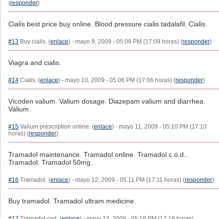
(
responder
)
Cialis best price buy online. Blood pressure cialis tadalafil. Cialis.
#13
Buy cialis. (
enlace
) - mayo 9, 2009 - 05:09 PM (17:09 horas) (
responder
)
Viagra and cialis.
#14
Cialis. (
enlace
) - mayo 10, 2009 - 05:06 PM (17:06 horas) (
responder
)
Vicoden valium. Valium dosage. Diazepam valium and diarrhea.
Valium.
#15
Valium prescription online. (
enlace
) - mayo 11, 2009 - 05:10 PM (17:10
horas) (
responder
)
Tramadol maintenance. Tramadol online. Tramadol c.o.d..
Tramadol. Tramadol 50mg.
#16
Tramadol. (
enlace
) - mayo 12, 2009 - 05:11 PM (17:11 horas) (
responder
)
Buy tramadol. Tramadol ultram medicine.
#17
Tramadol cod. (
enlace
) - mayo 13, 2009 - 05:19 PM (17:19 horas)