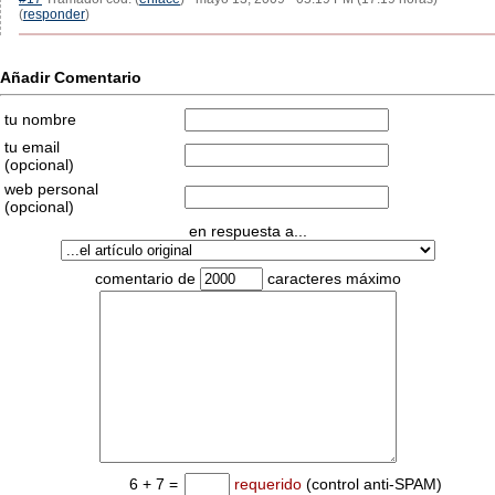
(
responder
)
Añadir Comentario
tu nombre
tu email
(opcional)
web personal
(opcional)
en respuesta a...
comentario de
caracteres máximo
6 + 7 =
requerido
(control anti-SPAM)