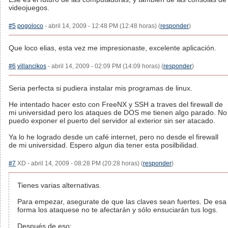
videojuegos.
#5
pogoloco
- abril 14, 2009 - 12:48 PM (12:48 horas) (
responder
)
Que loco elias, esta vez me impresionaste, excelente aplicación.
#6
villancikos
- abril 14, 2009 - 02:09 PM (14:09 horas) (
responder
)
Seria perfecta si pudiera instalar mis programas de linux.
He intentado hacer esto con FreeNX y SSH a traves del firewall de
mi universidad pero los ataques de DOS me tienen algo parado. No
puedo exponer el puerto del servidor al exterior sin ser atacado.
Ya lo he logrado desde un café internet, pero no desde el firewall
de mi universidad. Espero algun dia tener esta posilbilidad.
#7
XD - abril 14, 2009 - 08:28 PM (20:28 horas) (
responder
)
Tienes varias alternativas.
Para empezar, asegurate de que las claves sean fuertes. De esa
forma los ataquese no te afectarán y sólo ensuciarán tus logs.
Después de eso: