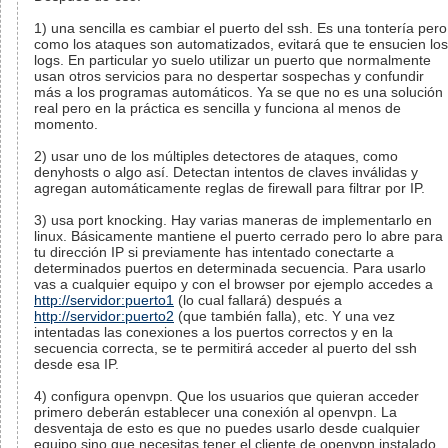
1) una sencilla es cambiar el puerto del ssh. Es una tontería pero
como los ataques son automatizados, evitará que te ensucien los
logs. En particular yo suelo utilizar un puerto que normalmente
usan otros servicios para no despertar sospechas y confundir
más a los programas automáticos. Ya se que no es una solución
real pero en la práctica es sencilla y funciona al menos de
momento.
2) usar uno de los múltiples detectores de ataques, como
denyhosts o algo así. Detectan intentos de claves inválidas y
agregan automáticamente reglas de firewall para filtrar por IP.
3) usa port knocking. Hay varias maneras de implementarlo en
linux. Básicamente mantiene el puerto cerrado pero lo abre para
tu dirección IP si previamente has intentado conectarte a
determinados puertos en determinada secuencia. Para usarlo
vas a cualquier equipo y con el browser por ejemplo accedes a
http://servidor:puerto1
(lo cual fallará) después a
http://servidor:puerto2
(que también falla), etc. Y una vez
intentadas las conexiones a los puertos correctos y en la
secuencia correcta, se te permitirá acceder al puerto del ssh
desde esa IP.
4) configura openvpn. Que los usuarios que quieran acceder
primero deberán establecer una conexión al openvpn. La
desventaja de esto es que no puedes usarlo desde cualquier
equipo sino que necesitas tener el cliente de openvpn instalado.