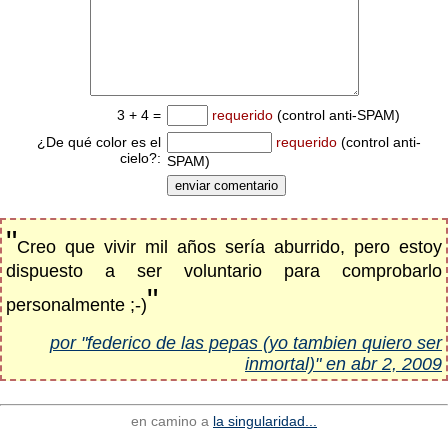
3 + 4 =
requerido
(control anti-SPAM)
¿De qué color es el
requerido
(control anti-
cielo?:
SPAM)
"
Creo que vivir mil años sería aburrido, pero estoy
dispuesto a ser voluntario para comprobarlo
"
personalmente ;-)
por "federico de las pepas (yo tambien quiero ser
inmortal)" en abr 2, 2009
en camino a
la singularidad...