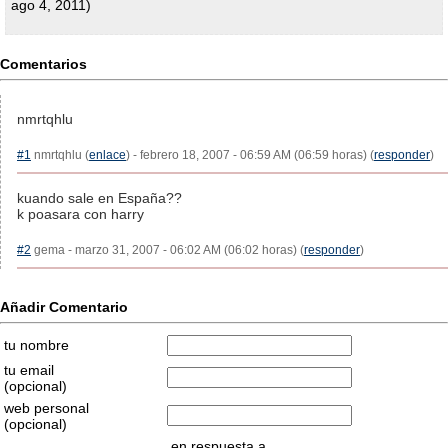
ago 4, 2011)
Comentarios
nmrtqhlu
#1
nmrtqhlu (
enlace
) - febrero 18, 2007 - 06:59 AM (06:59 horas) (
responder
)
kuando sale en España??
k poasara con harry
#2
gema - marzo 31, 2007 - 06:02 AM (06:02 horas) (
responder
)
Añadir Comentario
tu nombre
tu email
(opcional)
web personal
(opcional)
en respuesta a...