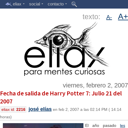
eliax
social
contacto
A+
texto:
A-
viernes, febrero 2, 2007
Fecha de salida de Harry Potter 7: Julio 21 del
2007
josé elías
eliax id:
2216
en feb 2, 2007 a las 02:14 PM ( 14:14
horas)
El año pasado
les