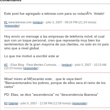
Comentarios
Este post fue agregado a teknear.com para su votaciÃ³n. Votalo!
#1
www.teknear.com (
enlace
) - julio 3, 2007 - 09:24 PM (21:24 horas)
(
responder
)
Hoy envío un mensaje a las empresas de telefonía móvil, el cual
aun con un toque personal, creo que representa muy bien los
sentimientos de la gran mayoría de sus clientes, no solo en mi país
sino que a nivel global.
Lo que me motivó a escribir este ar
#2
:: Eliax Blog - Para Mentes Curiosas... :: (
enlace
) - julio 5, 2007 - 10:23 AM
(10:23 horas) (
responder
)
Wow! miren al MExicanito este... que le vaya bien!
"Bienaventurados los pobres, porque de ellos sera el reino de los
cielos"
PD: Elias, se dice "ascendencia" no "descendencia libanesa"
#3
Gabriel
- julio 5, 2007 - 12:58 PM (12:58 horas) (
responder
)