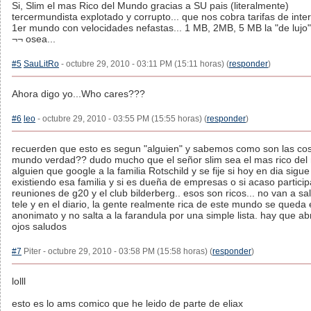
Si, Slim el mas Rico del Mundo gracias a SU pais (literalmente)
tercermundista explotado y corrupto... que nos cobra tarifas de inte
1er mundo con velocidades nefastas... 1 MB, 2MB, 5 MB la "de lujo"
¬¬ osea...
#5
SauLitRo
- octubre 29, 2010 - 03:11 PM (15:11 horas) (
responder
)
Ahora digo yo...Who cares???
#6
leo
- octubre 29, 2010 - 03:55 PM (15:55 horas) (
responder
)
recuerden que esto es segun "alguien" y sabemos como son las cos
mundo verdad?? dudo mucho que el señor slim sea el mas rico del
alguien que google a la familia Rotschild y se fije si hoy en dia sigue
existiendo esa familia y si es dueña de empresas o si acaso particip
reuniones de g20 y el club bilderberg.. esos son ricos... no van a sal
tele y en el diario, la gente realmente rica de este mundo se queda 
anonimato y no salta a la farandula por una simple lista. hay que abr
ojos saludos
#7
Piter - octubre 29, 2010 - 03:58 PM (15:58 horas) (
responder
)
lolll
esto es lo ams comico que he leido de parte de eliax