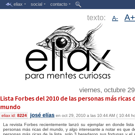
eliax
social
contacto
A+
texto:
A-
viernes, octubre 2
Lista Forbes del 2010 de las personas más ricas 
mundo
josé elías
eliax id:
8224
en oct 29, 2010 a las 10:44 AM ( 10:44 h
La revista Forbes recientemente lanzó su ejemplar en donde lista
personas más ricas del mundo, y algo interesante a notar es que d
personas más ricas de la lista, solo 3 heredaron sus fortunas y el 