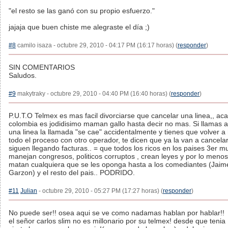
"el resto se las ganó con su propio esfuerzo."
jajaja que buen chiste me alegraste el día ;)
#8
camilo isaza - octubre 29, 2010 - 04:17 PM (16:17 horas) (
responder
)
SIN COMENTARIOS
Saludos.
#9
makytraky - octubre 29, 2010 - 04:40 PM (16:40 horas) (
responder
)
P.U.T.O Telmex es mas facil divorciarse que cancelar una linea,, ac
colombia es jodidisimo maman gallo hasta decir no mas. Si llamas a
una linea la llamada "se cae" accidentalmente y tienes que volver a
todo el proceso con otro operador, te dicen que ya la van a cancelar
siguen llegando facturas.. = que todos los ricos en los paises 3er m
manejan congresos, politicos corruptos , crean leyes y por lo meno
matan cualquiera que se les oponga hasta a los comediantes (Jaim
Garzon) y el resto del pais.. PODRIDO.
#11
Julian
- octubre 29, 2010 - 05:27 PM (17:27 horas) (
responder
)
No puede ser!! osea aqui se ve como nadamas hablan por hablar!!
el señor carlos slim no es millonario por su telmex! desde que tenia