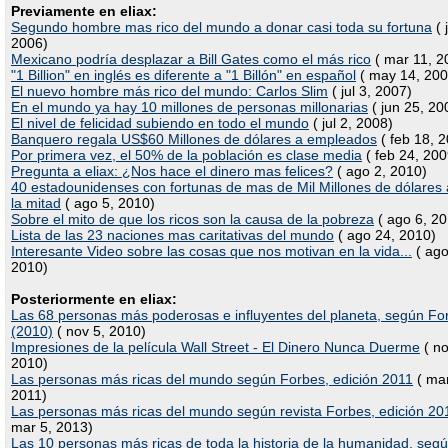
Previamente en eliax:
Segundo hombre mas rico del mundo a donar casi toda su fortuna
( 
2006)
Mexicano podría desplazar a Bill Gates como el más rico
( mar 11, 2
"1 Billion" en inglés es diferente a "1 Billón" en español
( may 14, 200
El nuevo hombre más rico del mundo: Carlos Slim
( jul 3, 2007)
En el mundo ya hay 10 millones de personas millonarias
( jun 25, 20
El nivel de felicidad subiendo en todo el mundo
( jul 2, 2008)
Banquero regala US$60 Millones de dólares a empleados
( feb 18, 
Por primera vez, el 50% de la población es clase media
( feb 24, 200
Pregunta a eliax: ¿Nos hace el dinero mas felices?
( ago 2, 2010)
40 estadounidenses con fortunas de mas de Mil Millones de dólares
la mitad
( ago 5, 2010)
Sobre el mito de que los ricos son la causa de la pobreza
( ago 6, 20
Lista de las 23 naciones mas caritativas del mundo
( ago 24, 2010)
Interesante Video sobre las cosas que nos motivan en la vida...
( ago
2010)
Posteriormente en eliax:
Las 68 personas más poderosas e influyentes del planeta, según Fo
(2010)
( nov 5, 2010)
Impresiones de la película Wall Street - El Dinero Nunca Duerme
( no
2010)
Las personas más ricas del mundo según Forbes, edición 2011
( mar
2011)
Las personas más ricas del mundo según revista Forbes, edición 20
mar 5, 2013)
Las 10 personas más ricas de toda la historia de la humanidad, seg