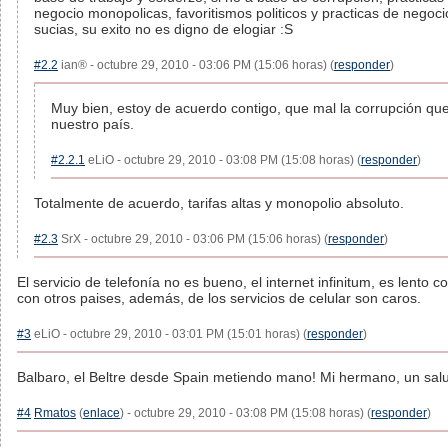
negocio monopolicas, favoritismos politicos y practicas de negoci
sucias, su exito no es digno de elogiar :S
#2.2
ian® - octubre 29, 2010 - 03:06 PM (15:06 horas) (
responder
)
Muy bien, estoy de acuerdo contigo, que mal la corrupción qu
nuestro país.
#2.2.1
eLiO - octubre 29, 2010 - 03:08 PM (15:08 horas) (
responder
)
Totalmente de acuerdo, tarifas altas y monopolio absoluto.
#2.3
SrX - octubre 29, 2010 - 03:06 PM (15:06 horas) (
responder
)
El servicio de telefonía no es bueno, el internet infinitum, es lento
con otros paises, además, de los servicios de celular son caros.
#3
eLiO - octubre 29, 2010 - 03:01 PM (15:01 horas) (
responder
)
Balbaro, el Beltre desde Spain metiendo mano! Mi hermano, un sal
#4
Rmatos
(
enlace
) - octubre 29, 2010 - 03:08 PM (15:08 horas) (
responder
)