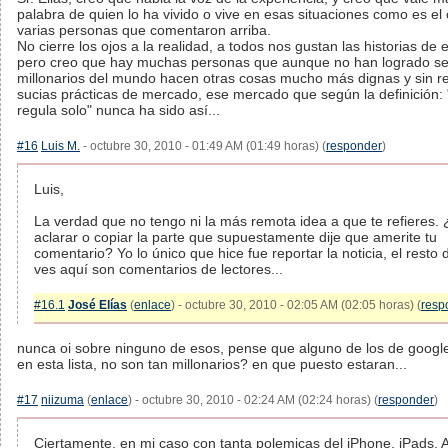
palabra de quien lo ha vivido o vive en esas situaciones como es el
varias personas que comentaron arriba.
No cierre los ojos a la realidad, a todos nos gustan las historias de 
pero creo que hay muchas personas que aunque no han logrado se
millonarios del mundo hacen otras cosas mucho más dignas y sin re
sucias prácticas de mercado, ese mercado que según la definición: 
regula solo" nunca ha sido así...
#16
Luis M.
- octubre 30, 2010 - 01:49 AM (01:49 horas) (
responder
)
Luis,
La verdad que no tengo ni la más remota idea a que te refieres.
aclarar o copiar la parte que supuestamente dije que amerite tu
comentario? Yo lo único que hice fue reportar la noticia, el resto 
ves aquí son comentarios de lectores...
#16.1
José Elías
(
enlace
) - octubre 30, 2010 - 02:05 AM (02:05 horas) (
resp
nunca oi sobre ninguno de esos, pense que alguno de los de google
en esta lista, no son tan millonarios? en que puesto estaran...
#17
niizuma
(
enlace
) - octubre 30, 2010 - 02:24 AM (02:24 horas) (
responder
)
Ciertamente, en mi caso con tanta polemicas del iPhone, iPads, 