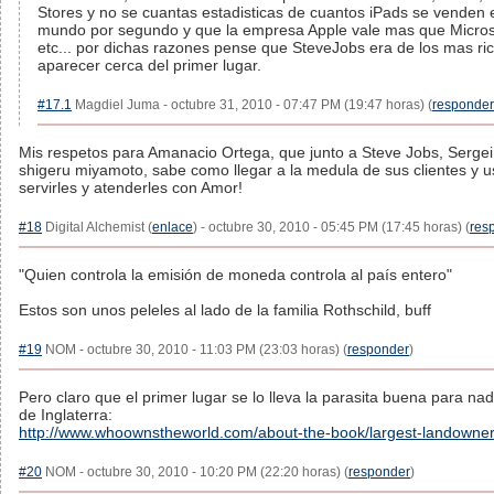
Stores y no se cuantas estadisticas de cuantos iPads se venden 
mundo por segundo y que la empresa Apple vale mas que Microso
etc... por dichas razones pense que SteveJobs era de los mas r
aparecer cerca del primer lugar.
#17.1
Magdiel Juma - octubre 31, 2010 - 07:47 PM (19:47 horas) (
responder
Mis respetos para Amanacio Ortega, que junto a Steve Jobs, Sergei 
shigeru miyamoto, sabe como llegar a la medula de sus clientes y u
servirles y atenderles con Amor!
#18
Digital Alchemist (
enlace
) - octubre 30, 2010 - 05:45 PM (17:45 horas) (
res
"Quien controla la emisión de moneda controla al país entero"
Estos son unos peleles al lado de la familia Rothschild, buff
#19
NOM - octubre 30, 2010 - 11:03 PM (23:03 horas) (
responder
)
Pero claro que el primer lugar se lo lleva la parasita buena para na
de Inglaterra:
http://www.whoownstheworld.com/about-the-book/largest-landowner
#20
NOM - octubre 30, 2010 - 10:20 PM (22:20 horas) (
responder
)