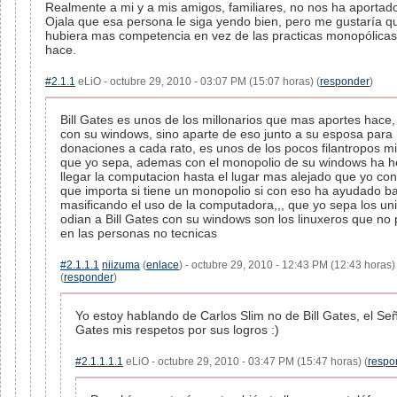
Realmente a mi y a mis amigos, familiares, no nos ha aportad
Ojala que esa persona le siga yendo bien, pero me gustaría q
hubiera mas competencia en vez de las practicas monopólicas
hace.
#2.1.1
eLiO - octubre 29, 2010 - 03:07 PM (15:07 horas) (
responder
)
Bill Gates es unos de los millonarios que mas aportes hace,
con su windows, sino aparte de eso junto a su esposa para
donaciones a cada rato, es unos de los pocos filantropos mi
que yo sepa, ademas con el monopolio de su windows ha 
llegar la computacion hasta el lugar mas alejado que yo co
que importa si tiene un monopolio si con eso ha ayudado b
masificando el uso de la computadora,,, que yo sepa los un
odian a Bill Gates con su windows son los linuxeros que no
en las personas no tecnicas
#2.1.1.1
niizuma
(
enlace
) - octubre 29, 2010 - 12:43 PM (12:43 horas)
(
responder
)
Yo estoy hablando de Carlos Slim no de Bill Gates, el Seño
Gates mis respetos por sus logros :)
#2.1.1.1.1
eLiO - octubre 29, 2010 - 03:47 PM (15:47 horas) (
respo