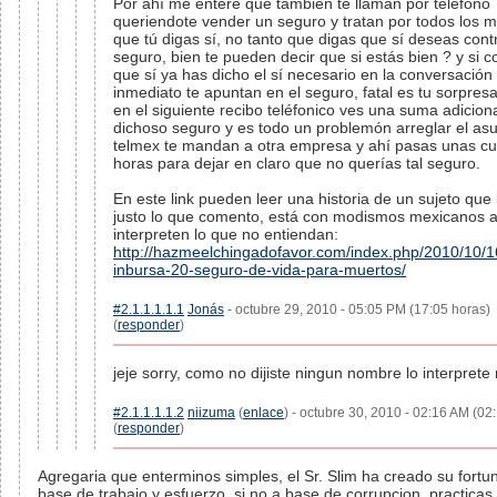
Por ahí me enteré que también te llaman por teléfono
queriendote vender un seguro y tratan por todos los 
que tú digas sí, no tanto que digas que sí deseas contr
seguro, bien te pueden decir que si estás bien ? y si c
que sí ya has dicho el sí necesario en la conversación
inmediato te apuntan en el seguro, fatal es tu sorpre
en el siguiente recibo teléfonico ves una suma adiciona
dichoso seguro y es todo un problemón arreglar el asu
telmex te mandan a otra empresa y ahí pasas unas c
horas para dejar en claro que no querías tal seguro.
En este link pueden leer una historia de un sujeto que
justo lo que comento, está con modismos mexicanos a
interpreten lo que no entiendan:
http://hazmeelchingadofavor.com/index.php/2010/10/1
inbursa-20-seguro-de-vida-para-muertos/
#2.1.1.1.1.1
Jonás
- octubre 29, 2010 - 05:05 PM (17:05 horas)
(
responder
)
jeje sorry, como no dijiste ningun nombre lo interprete 
#2.1.1.1.1.2
niizuma
(
enlace
) - octubre 30, 2010 - 02:16 AM (02
(
responder
)
Agregaria que enterminos simples, el Sr. Slim ha creado su fortu
base de trabajo y esfuerzo, si no a base de corrupcion, practicas