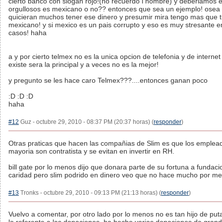
cierto banco con slogan rojo!(no recuerdo l nombre) y deberiamos e
orgullosos es mexicano o no?? entonces que sea un ejemplo! osea
quicieran muchos tener ese dinero y presumir mira tengo mas que t
mexicano! y si mexico es un pais corrupto y eso es muy stresante 
casos! haha
a y por cierto telmex no es la unica opcion de telefonia y de interne
existe sera la principal y a veces no es la mejor!
y pregunto se les hace caro Telmex???....entonces ganan poco
:D :D :D
haha
#12
Guz - octubre 29, 2010 - 08:37 PM (20:37 horas) (
responder
)
Otras praticas que hacen las compañias de Slim es que los emplea
mayoria son contratista y se evitan en invertir en RH.
bill gate por lo menos dijo que donara parte de su fortuna a fundaci
caridad pero slim podrido en dinero veo que no hace mucho por me
#13
Tronks - octubre 29, 2010 - 09:13 PM (21:13 horas) (
responder
)
Vuelvo a comentar, por otro lado por lo menos no es tan hijo de put