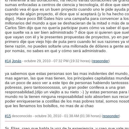
lo referente a las donaciones, ha hecho varias donaciones de gran
sumas enfocadas a centros de ciencia y tecnología, él dice que sie
cuando vea él que es un buen proyecto cuando uno le pide ayuda 
soporte de algún proyecto, él dice que sí aceptará (y lo ha hecho 
digo). Hace poco Bill Gates hizo una campaña para convencer a los
millonarios del mundo a que se deshacieran de la mitad o más de s
Carlos Slim dijo que no quería participar pues cómo va saber él que
que suelte va a ser bien administrado ? dice que si quieren que suel
que vayan con él y le presentes propuestas de proyectos, yo en par
primero dije que viejo hijo de puta pero cuando leí sus razones ya v
tiene razón, no puedes soltarle una millonada de dólares a gente a
por nomás, no sabes en qué y cómo será administrado.
#14
Jonás
- octubre 29, 2010 - 07:32 PM (19:32 horas) (
responder
)
ya sabemos que estas personas son las mas indolentes del mundo,
mas agarran, las que mas tienen, los principales capitalistas mundi
da un poco de asco ver a este tipo de personas habiendo tantossss
pobresss, pero tantooooossss, un gran poder conlleva a una gran
responsabilidad,(dijo un viejito a su nieto :-) )y estas personas para
mundo no la tienen ninguna resposabilidad solo absorben sus recu
poder enriqueserse a costillas de los mas pobres total, somos nosot
que les llenamos los bolsillos, no mas de ai chao
#15
desconocido - octubre 30, 2010 - 01:38 AM (01:38 horas) (
responder
)
Sr. Elias, creo que habla la voz de la experiencia, y creo que vale m