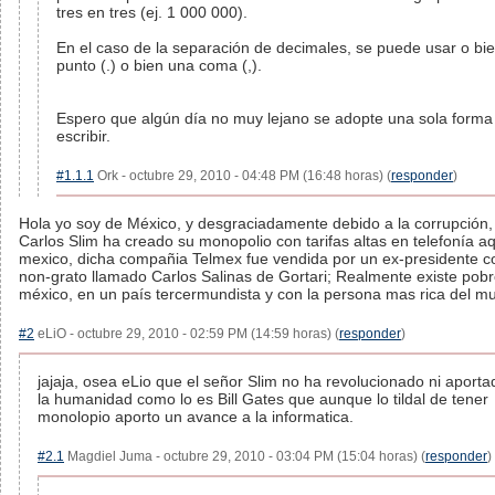
tres en tres (ej. 1 000 000).
En el caso de la separación de decimales, se puede usar o bi
punto (.) o bien una coma (,).
Espero que algún día no muy lejano se adopte una sola forma
escribir.
#1.1.1
Ork - octubre 29, 2010 - 04:48 PM (16:48 horas) (
responder
)
Hola yo soy de México, y desgraciadamente debido a la corrupción,
Carlos Slim ha creado su monopolio con tarifas altas en telefonía a
mexico, dicha compañia Telmex fue vendida por un ex-presidente c
non-grato llamado Carlos Salinas de Gortari; Realmente existe pob
méxico, en un país tercermundista y con la persona mas rica del m
#2
eLiO - octubre 29, 2010 - 02:59 PM (14:59 horas) (
responder
)
jajaja, osea eLio que el señor Slim no ha revolucionado ni aporta
la humanidad como lo es Bill Gates que aunque lo tildal de tener
monolopio aporto un avance a la informatica.
#2.1
Magdiel Juma - octubre 29, 2010 - 03:04 PM (15:04 horas) (
responder
)