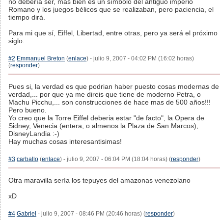
no debería ser, más bien es un símbolo del antiguo imperio
Romano y los juegos bélicos que se realizaban, pero paciencia, el
tiempo dirá.
Para mi que sí, Eiffel, Libertad, entre otras, pero ya será el próximo
siglo.
#2
Emmanuel Breton
(
enlace
) - julio 9, 2007 - 04:02 PM (16:02 horas)
(
responder
)
Pues si, la verdad es que podrian haber puesto cosas modernas de
verdad,... por que ya me direis que tiene de moderno Petra, o
Machu Picchu,... son construcciones de hace mas de 500 años!!!
Pero bueno.
Yo creo que la Torre Eiffel deberia estar "de facto", la Opera de
Sidney, Venecia (entera, o almenos la Plaza de San Marcos),
DisneyLandia :-)
Hay muchas cosas interesantisimas!
#3
carballo
(
enlace
) - julio 9, 2007 - 06:04 PM (18:04 horas) (
responder
)
Otra maravilla sería los tepuyes del amazonas venezolano
xD
#4
Gabriel
- julio 9, 2007 - 08:46 PM (20:46 horas) (
responder
)