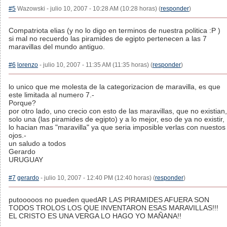
#5
Wazowski - julio 10, 2007 - 10:28 AM (10:28 horas) (
responder
)
Compatriota elias (y no lo digo en terminos de nuestra politica :P )
si mal no recuerdo las piramides de egipto pertenecen a las 7
maravillas del mundo antiguo.
#6
lorenzo
- julio 10, 2007 - 11:35 AM (11:35 horas) (
responder
)
lo unico que me molesta de la categorizacion de maravilla, es que
este limitada al numero 7.-
Porque?
por otro lado, uno crecio con esto de las maravillas, que no existian,
solo una (las piramides de egipto) y a lo mejor, eso de ya no existir,
lo hacian mas "maravilla" ya que seria imposible verlas con nuestos
ojos.-
un saludo a todos
Gerardo
URUGUAY
#7
gerardo
- julio 10, 2007 - 12:40 PM (12:40 horas) (
responder
)
putooooos no pueden quedAR LAS PIRAMIDES AFUERA SON
TODOS TROLOS LOS QUE INVENTARON ESAS MARAVILLAS!!!
EL CRISTO ES UNA VERGA LO HAGO YO MAÑANA!!