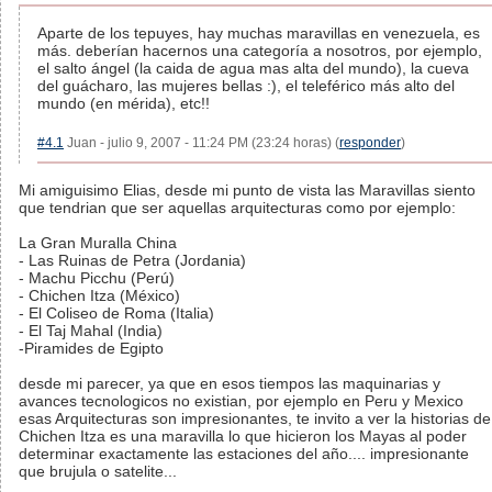
Aparte de los tepuyes, hay muchas maravillas en venezuela, es
más. deberían hacernos una categoría a nosotros, por ejemplo,
el salto ángel (la caida de agua mas alta del mundo), la cueva
del guácharo, las mujeres bellas :), el teleférico más alto del
mundo (en mérida), etc!!
#4.1
Juan - julio 9, 2007 - 11:24 PM (23:24 horas) (
responder
)
Mi amiguisimo Elias, desde mi punto de vista las Maravillas siento
que tendrian que ser aquellas arquitecturas como por ejemplo:
La Gran Muralla China
- Las Ruinas de Petra (Jordania)
- Machu Picchu (Perú)
- Chichen Itza (México)
- El Coliseo de Roma (Italia)
- El Taj Mahal (India)
-Piramides de Egipto
desde mi parecer, ya que en esos tiempos las maquinarias y
avances tecnologicos no existian, por ejemplo en Peru y Mexico
esas Arquitecturas son impresionantes, te invito a ver la historias de
Chichen Itza es una maravilla lo que hicieron los Mayas al poder
determinar exactamente las estaciones del año.... impresionante
que brujula o satelite...