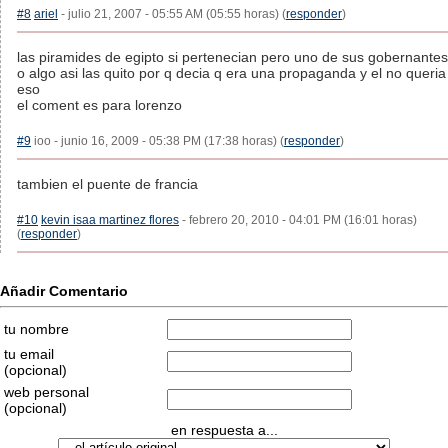
#8
ariel
- julio 21, 2007 - 05:55 AM (05:55 horas) (
responder
)
las piramides de egipto si pertenecian pero uno de sus gobernantes
o algo asi las quito por q decia q era una propaganda y el no queria
eso
el coment es para lorenzo
#9
ioo - junio 16, 2009 - 05:38 PM (17:38 horas) (
responder
)
tambien el puente de francia
#10
kevin isaa martinez flores
- febrero 20, 2010 - 04:01 PM (16:01 horas)
(
responder
)
Añadir Comentario
tu nombre
tu email
(opcional)
web personal
(opcional)
en respuesta a...