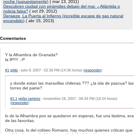
noche (supuestamente)
( mar 13, 2011)
Descubren ciudad con pirámides debajo del mar. ¿Atlántida o
noticia falsa?
( oct 29, 2012)
Derweze, La Puerta al Infierno (increíble escape de gas natural
encendido)
( abr 15, 2013)
Comentarios
Y la Alhambra de Granada?
la 8ª!!!! :-P
#1
gilito
- julio 9, 2007 - 02:36 PM (14:36 horas) (
responder
)
y donde estan las maravillas chilenas ??? ¿la isla de pascua? las
torres del paine?
#1.1
yerko ramirez
- noviembre 28, 2007 - 06:34 PM (18:34 horas)
(
responder
)
lo de la Alhambra pos se quedaron en esperas, fue una lástima, era
de las favoritas.
Otra cosa, lo del coliseo Romano, hay muchos quienes critican que