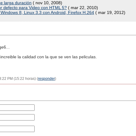
e larga duración
( nov 10, 2008)
or defecto para Video con HTML 5?
( mar 22, 2010)
indows 8, Linux 3.3 con Android, Firefox H.264
( mar 19, 2012)
ge6...
ncreible la calidad con la que se ven las peliculas.
03:22 PM (15:22 horas) (
responder
)