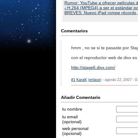
Rumor: YouTube a ofrecer películas d
¿H.264 (MPEG4) a ser el estándar p
BREVES: Nuevo iPad rompe récords, W
Comentarios
hmm , no se si te pasaste por Sta
con el reproductor web de divx es i
http://stage6.divx.com/
#1
KaraK
(
enlace
) - agosto 22, 2007 - 
Añadir Comentario
tu nombre
tu email
(opcional)
web personal
(opcional)