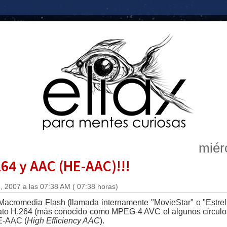
miér
264 y AAC (HE-AAC)!!!
 2007 a las 07:38 AM ( 07:38 horas)
acromedia Flash (llamada internamente "MovieStar" o "Estrell
mato H.264 (más conocido como MPEG-4 AVC el algunos círculos
E-AAC (
High Efficiency AAC
).