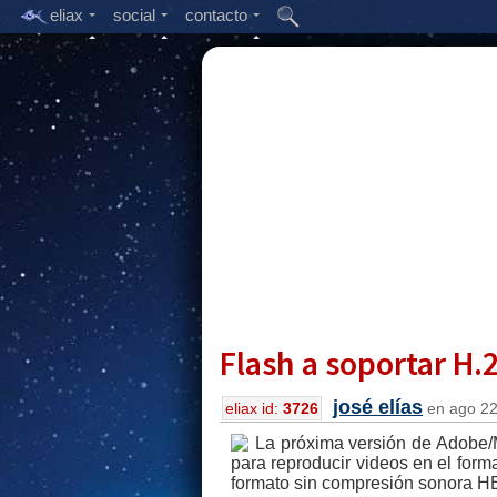
eliax
social
contacto
Flash a soportar H.
josé elías
eliax id:
3726
en ago 22,
La próxima versión de Adobe/M
para reproducir videos en el for
formato sin compresión sonora H