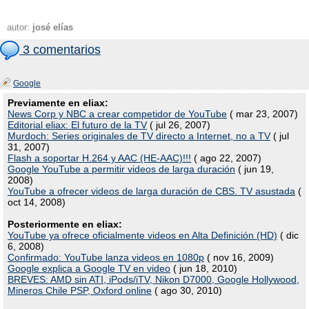
autor:
josé elías
3 comentarios
Google
Previamente en eliax:
News Corp y NBC a crear competidor de YouTube
( mar 23, 2007)
Editorial eliax: El futuro de la TV
( jul 26, 2007)
Murdoch: Series originales de TV directo a Internet, no a TV
( jul
31, 2007)
Flash a soportar H.264 y AAC (HE-AAC)!!!
( ago 22, 2007)
Google YouTube a permitir videos de larga duración
( jun 19,
2008)
YouTube a ofrecer videos de larga duración de CBS. TV asustada
(
oct 14, 2008)
Posteriormente en eliax:
YouTube ya ofrece oficialmente videos en Alta Definición (HD)
( dic
6, 2008)
Confirmado: YouTube lanza videos en 1080p
( nov 16, 2009)
Google explica a Google TV en video
( jun 18, 2010)
BREVES: AMD sin ATI, iPods/iTV, Nikon D7000, Google Hollywood,
Mineros Chile PSP, Oxford online
( ago 30, 2010)