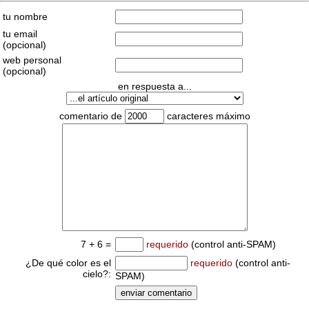
tu nombre
tu email
(opcional)
web personal
(opcional)
en respuesta a...
comentario de
caracteres máximo
7 + 6 =
requerido
(control anti-SPAM)
¿De qué color es el
requerido
(control anti-
cielo?:
SPAM)