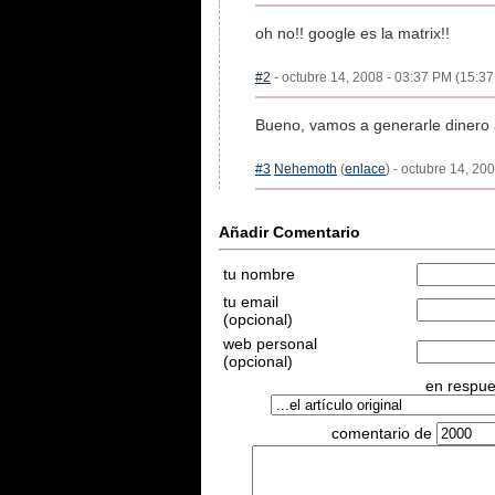
oh no!! google es la matrix!!
#2
- octubre 14, 2008 - 03:37 PM (15:37
Bueno, vamos a generarle dinero
#3
Nehemoth
(
enlace
) - octubre 14, 20
Añadir Comentario
tu nombre
tu email
(opcional)
web personal
(opcional)
en respues
comentario de