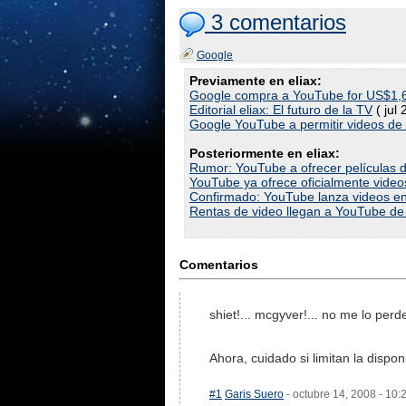
3 comentarios
Google
Previamente en eliax:
Google compra a YouTube for US$1,6
Editorial eliax: El futuro de la TV
( jul 
Google YouTube a permitir videos de 
Posteriormente en eliax:
Rumor: YouTube a ofrecer películas d
YouTube ya ofrece oficialmente videos
Confirmado: YouTube lanza videos e
Rentas de video llegan a YouTube de 
Comentarios
shiet!... mcgyver!... no me lo perde
Ahora, cuidado si limitan la dis
#1
Garis Suero
- octubre 14, 2008 - 10: