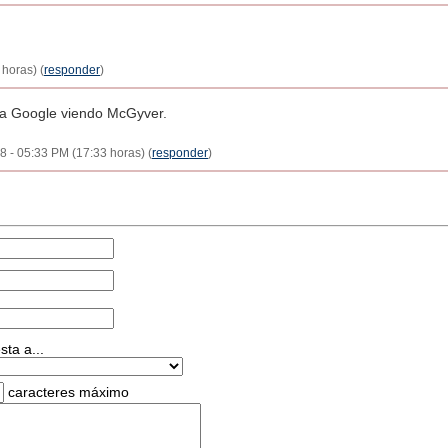
 horas) (
responder
)
 a Google viendo McGyver.
08 - 05:33 PM (17:33 horas) (
responder
)
ta a...
caracteres máximo