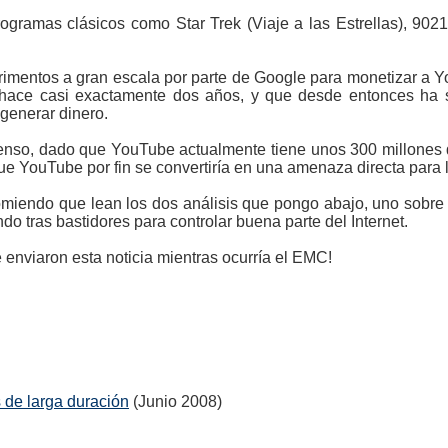
rogramas clásicos como Star Trek (Viaje a las Estrellas), 9021
rimentos a gran escala por parte de Google para monetizar a Yo
ace casi exactamente dos años, y que desde entonces ha si
generar dinero.
enso, dado que YouTube actualmente tiene unos 300 millones d
que YouTube por fin se convertiría en una amenaza directa para l
miendo que lean los dos análisis que pongo abajo, uno sobre e
o tras bastidores para controlar buena parte del Internet.
 enviaron esta noticia mientras ocurría el EMC!
 de larga duración
(Junio 2008)