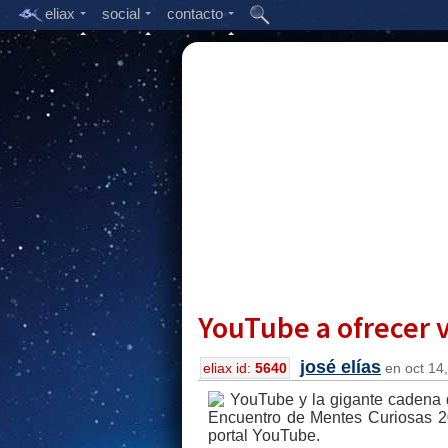
eliax
social
contacto
YouTube a ofrecer v
josé elías
eliax id:
5640
en oct 14,
YouTube y la gigante cadena 
Encuentro de Mentes Curiosas 2
portal YouTube.