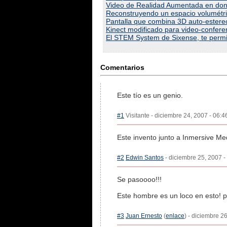
Video de Realidad Aumentada en dond
Reconstruyendo un espacio volumétri
Pantalla que combina 3D auto-estere
Kinect modificado para video-confer
El STEM System de Sixense, te permite
Comentarios
Este tío es un genio.
#1
Visitante - diciembre 24, 2007 - 06:4
Este invento junto a Inmersive Me
#2
Edwin Santos
- diciembre 25, 2007 -
Se pasoooo!!!
Este hombre es un loco en esto! p
#3
Juan Ernesto
(
enlace
) - diciembre 2