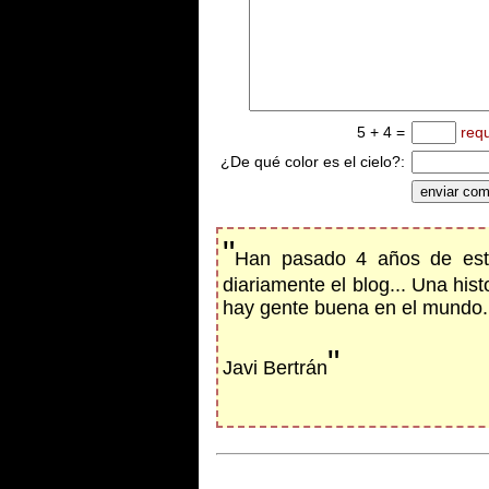
5 + 4 =
req
¿De qué color es el cielo?:
"
Han pasado 4 años de esta
diariamente el blog... Una his
hay gente buena en el mundo.
"
Javi Bertrán