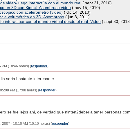
e video-juego interactúa con el mundo real
( sept 21, 2010)
co en 3D con Kinect. Asombroso video
( nov 15, 2010)
oscópico con acelerómetro (video)
( dic 14, 2010)
encia volumétrica en 3D. Asombroso
( jun 3, 2011)
 interactuar con el mundo virtual desde el real. Video
( sept 30, 2013
6 PM (18:46 horas) (
responder
)
dia seria bastante interesante
 05:08 PM (17:08 horas) (
responder
)
ero se fue lejos ahi, de verdad que ninten2deberia tener personas com
6, 2007 - 10:10 AM (10:10 horas) (
responder
)