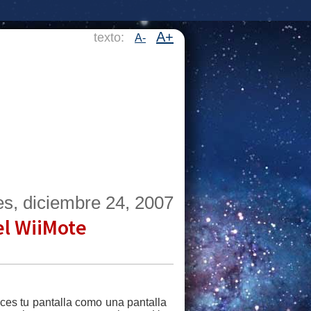
A+
texto:
A-
es, diciembre 24, 2007
el WiiMote
es tu pantalla como una pantalla