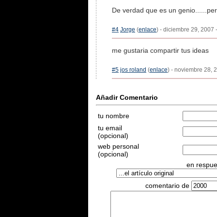
De verdad que es un genio......per
#4
Jorge
(
enlace
) - diciembre 29, 2007 
me gustaria compartir tus ideas
#5
jos roland
(
enlace
) - noviembre 28, 
Añadir Comentario
tu nombre
tu email
(opcional)
web personal
(opcional)
en respues
comentario de