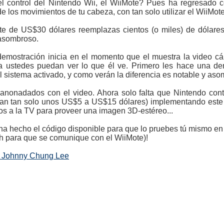
ar el control del Nintendo Wii, el WiiMote? Pues ha regresad
 de los movimientos de tu cabeza, con tan solo utilizar el WiiMote
te de US$30 dólares reemplazas cientos (o miles) de dólares
 asombroso.
demostración inicia en el momento que el muestra la video c
a ustedes puedan ver lo que él ve. Primero les hace una de
 sistema activado, y como verán la diferencia es notable y aso
onadados con el video. Ahora solo falta que Nintendo cont
ían tan solo unos US$5 a US$15 dólares) implementando este
os a la TV para proveer una imagen 3D-estéreo...
a hecho el código disponible para que lo pruebes tú mismo en 
h para que se comunique con el WiiMote)!
de Johnny Chung Lee