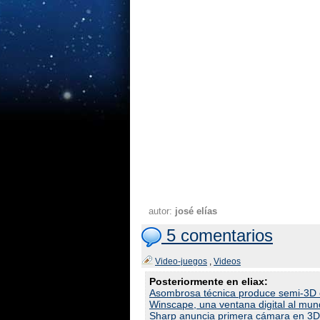
autor:
josé elías
5 comentarios
Video-juegos
,
Videos
Posteriormente en eliax:
Asombrosa técnica produce semi-3D 
Winscape, una ventana digital al mundo
Sharp anuncia primera cámara en 3D 