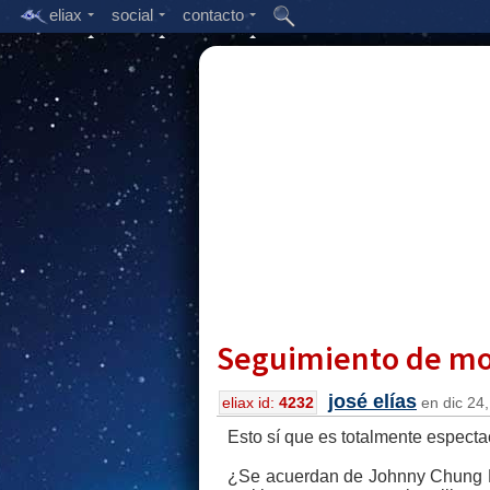
eliax
social
contacto
Seguimiento de mov
josé elías
eliax id:
4232
en dic 24,
Esto sí que es totalmente especta
¿Se acuerdan de Johnny Chung Le