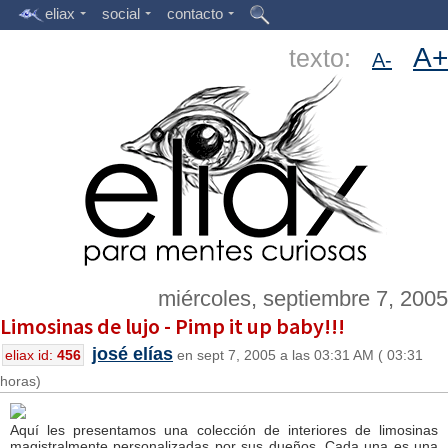
eliax
social
contacto
A+
texto:
A-
miércoles, septiembre 7, 2005
Limosinas de lujo - Pimp it up baby!!!
josé elías
eliax id:
456
en sept 7, 2005 a las 03:31 AM ( 03:31
horas)
Aquí les presentamos una colección de interiores de limosinas
magistralmente personalizadas por sus dueños. Cada una es una