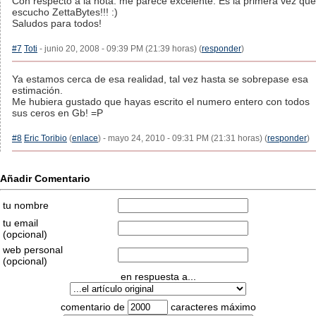
Con respecto a la nota: me parece excelente. Es la primera vez que
escucho ZettaBytes!!! :)
Saludos para todos!
#7
Toti
- junio 20, 2008 - 09:39 PM (21:39 horas) (
responder
)
Ya estamos cerca de esa realidad, tal vez hasta se sobrepase esa
estimación.
Me hubiera gustado que hayas escrito el numero entero con todos
sus ceros en Gb! =P
#8
Eric Toribio
(
enlace
) - mayo 24, 2010 - 09:31 PM (21:31 horas) (
responder
)
Añadir Comentario
tu nombre
tu email
(opcional)
web personal
(opcional)
en respuesta a...
comentario de
caracteres máximo