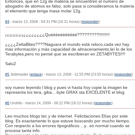
Entonces, que en 12g de materia se encuentren el numero de
abogadro de atomos es falso, solo pasa si consideramos la materia
el elemento que tenga masa molar 12g.
#4
- marzo 13, 2008 - 04:31 PM (16:31 horas) (
responder
)
¡¡¡¡¡¡¡¡¡¡¡¡¿¿¿¿¿¿¿¿Quéééeééééééé?????????!!!!!!!!!
¿¿¿¿ZettaBites????Naguara el mundo está reloco,cada vez hay
más información y más capacidad de almacenamiento,leí lo de los
Terabytes,pero no pensé que se escribieran en ZETABYTES!!!!
Salu2
#5
Jedimaster (
enlace
) - marzo 13, 2008 - 11:55 PM (23:55 horas) (
responder
)
soy nuevo leyendo l blog y pues vi hasta hoy copie la imagen ke
representa los tera, giba....byte GRAX sta EXCELENTE el blog
#6
Urobito - marzo 14, 2008 - 06:22 PM (18:22 horas) (
responder
)
Leo muchos blogs tec y de internet. Felicitaciones Elías por este
blog. Es exactamente lo que estuve buscando por mucho tiempo.
Con respecto a los errores tipográficos....y...es normal cuando se
procesa tanta info.