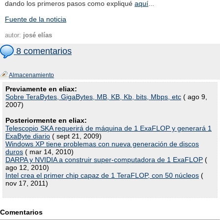
dando los primeros pasos como expliqué
aquí
...
Fuente de la noticia
autor:
josé elías
8 comentarios
Almacenamiento
Previamente en eliax:
Sobre TeraBytes, GigaBytes, MB, KB, Kb, bits, Mbps, etc
( ago 9,
2007)
Posteriormente en eliax:
Telescopio SKA requerirá de máquina de 1 ExaFLOP y generará 1
ExaByte diario
( sept 21, 2009)
Windows XP tiene problemas con nueva generación de discos
duros
( mar 14, 2010)
DARPA y NVIDIA a construir super-computadora de 1 ExaFLOP
(
ago 12, 2010)
Intel crea el primer chip capaz de 1 TeraFLOP, con 50 núcleos
(
nov 17, 2011)
Comentarios