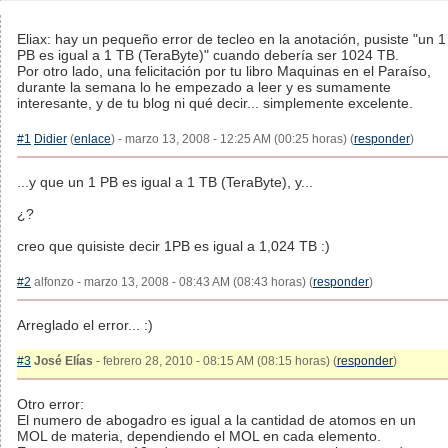
Eliax: hay un pequeño error de tecleo en la anotación, pusiste "un 1
PB es igual a 1 TB (TeraByte)" cuando debería ser 1024 TB.
Por otro lado, una felicitación por tu libro Maquinas en el Paraíso,
durante la semana lo he empezado a leer y es sumamente
interesante, y de tu blog ni qué decir... simplemente excelente.
#1
Didier
(
enlace
) - marzo 13, 2008 - 12:25 AM (00:25 horas) (
responder
)
...y que un 1 PB es igual a 1 TB (TeraByte), y...
¿?
creo que quisiste decir 1PB es igual a 1,024 TB :)
#2
alfonzo - marzo 13, 2008 - 08:43 AM (08:43 horas) (
responder
)
Arreglado el error... :)
#3
José Elías
- febrero 28, 2010 - 08:15 AM (08:15 horas) (
responder
)
Otro error:
El numero de abogadro es igual a la cantidad de atomos en un
MOL de materia, dependiendo el MOL en cada elemento.