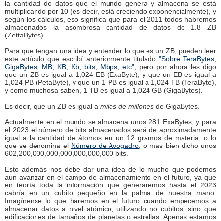
la cantidad de datos que el mundo genera y almacena se está
multiplicando por 10 (es decir, está creciendo exponencialmente), y
según los cálculos, eso significa que para el 2011 todos habremos
almacenados la asombrosa cantidad de datos de 1.8 ZB
(ZettaBytes).
Para que tengan una idea y entender lo que es un ZB, pueden leer
este artículo que escribí anteriormente titulado
"Sobre TeraBytes,
GigaBytes, MB, KB, Kb, bits, Mbps, etc"
, pero por ahora les digo
que un ZB es igual a 1,024 EB (ExaByte), y que un EB es igual a
1,024 PB (PetaByte), y que un 1 PB es igual a 1,024 TB (TeraByte),
y como muchosa saben, 1 TB es igual a 1,024 GB (GigaBytes).
Es decir, que un ZB es igual a
miles de millones
de GigaBytes.
Actualmente en el mundo se almacena unos 281 ExaBytes, y para
el 2023 el número de bits almacenados será de aproximadamente
igual a la cantidad de átomos en un 12 gramos de materia, o lo
que se denomina el
Número de Avogadro
, o mas bien dicho unos
602,200,000,000,000,000,000,000 bits.
Esto además nos debe dar una idea de lo mucho que podemos
aun avanzar en el campo de almacenamiento en el futuro, ya que
en teoría toda la información que generaremos hasta el 2023
cabría en un cubito pequeño en la palma de nuestra mano.
Imagínense lo que haremos en el futuro cuando empecemos a
almacenar datos a nivel atómico, utilizando no cubitos, sino que
edificaciones de tamaños de planetas o estrellas. Apenas estamos