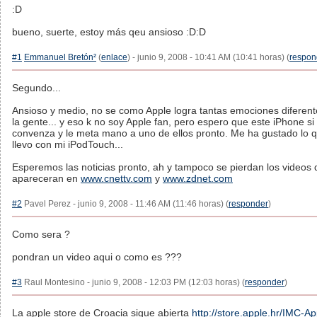
:D
bueno, suerte, estoy más qeu ansioso :D:D
#1
Emmanuel Bretón²
(
enlace
) - junio 9, 2008 - 10:41 AM (10:41 horas) (
respon
Segundo...
Ansioso y medio, no se como Apple logra tantas emociones diferent
la gente... y eso k no soy Apple fan, pero espero que este iPhone s
convenza y le meta mano a uno de ellos pronto. Me ha gustado lo 
llevo con mi iPodTouch...
Esperemos las noticias pronto, ah y tampoco se pierdan los videos
apareceran en
www.cnettv.com
y
www.zdnet.com
#2
Pavel Perez - junio 9, 2008 - 11:46 AM (11:46 horas) (
responder
)
Como sera ?
pondran un video aqui o como es ???
#3
Raul Montesino - junio 9, 2008 - 12:03 PM (12:03 horas) (
responder
)
La apple store de Croacia sigue abierta
http://store.apple.hr/IMC-Ap