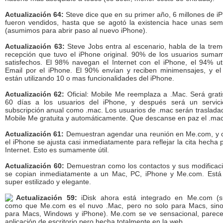
Actualización 64:
Steve dice que en su primer año, 6 millones de i
fueron vendidos, hasta que se agotó la existencia hace unas se
(asumimos para abrir paso al nuevo iPhone).
Actualización 63:
Steve Jobs entra al escenario, habla de la tre
recepción que tuvo el iPhone original. 90% de los usuarios suma
satisfechos. El 98% navegan el Internet con el iPhone, el 94% uti
Email por el iPhone. El 90% envían y reciben minimensajes, y e
están utilizando 10 o mas funcionalidades del iPhone.
Actualización 62:
Oficial: Mobile Me reemplaza a .Mac. Será grati
60 días a los usuarios del iPhone, y después será un servic
subscripción anual como .mac. Los usuarios de .mac serán traslada
Mobile Me gratuita y automáticamente. Que descanse en paz el .mac
Actualización 61:
Demuestran agendar una reunión en Me.com, y
el iPhone se ajusta casi inmediatamente para reflejar la cita hecha p
Internet. Esto es sumamente útil.
Actualización 60:
Demuestran como los contactos y sus modificac
se copian inmediatamente a un Mac, PC, iPhone y Me.com. Está
super estilizado y elegante.
Actualización 59:
iDisk ahora está integrado en Me.com (
como que Me.com es el nuvo .Mac, pero no solo para Macs, sin
para Macs, Windows y iPhone). Me.com se ve sensacional, parec
aplicación de escritorio pero hecha totalmente en la web.