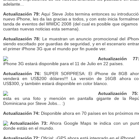
adelante...
Actualización 79:
Aquí Steve Jobs termina entonces su introducció
nuevo iPhone, les da las gracias a todos, y con esto inicia formalmen
tanda de eventos del WWDC 2008 (del cual es posible que oigamos
cuantas nuevas noticias esta semana).
Actualización 78:
Le muestran un anuncio promocional del iPho
siendo escoltado por guardias de seguridad, y en el escenario entra
el primer iPhone 3G que el mundo por fin puede ver.
Actualización 77
iPhone 3G estará disponible para el 11 de Julio en 22 países.
Actualización 76:
SUPER SORPRESA: El iPhone de 8GB ahor
venderá en US$200 dólares!!! La versión de 16GB ahora co
US$300, y también estará disponible en color blanco.
Actualización 75:
esta es una foto y mención en pantalla gigante de la Repú
Dominicana por Steve Jobs... :)
Actualización 74:
Disponible ahora en 70 países en los próximos m
Actualización 73:
Ahora Google Maps te indica con un pun
donde estás en el mundo.
Actualización 72:
Oficial: ¡GPS ahora está integrado en el iPhone!