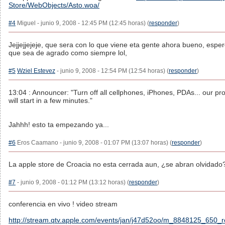
Store/WebObjects/Asto.woa/
#4
Miguel - junio 9, 2008 - 12:45 PM (12:45 horas) (
responder
)
Jejjejjejeje, que sera con lo que viene eta gente ahora bueno, esp
que sea de agrado como siempre lol,
#5
Wziel Estevez
- junio 9, 2008 - 12:54 PM (12:54 horas) (
responder
)
13:04 : Announcer: "Turn off all cellphones, iPhones, PDAs... our p
will start in a few minutes."
Jahhh! esto ta empezando ya...
#6
Eros Caamano - junio 9, 2008 - 01:07 PM (13:07 horas) (
responder
)
La apple store de Croacia no esta cerrada aun, ¿se abran olvidado
#7
- junio 9, 2008 - 01:12 PM (13:12 horas) (
responder
)
conferencia en vivo ! video stream
http://stream.qtv.apple.com/events/jan/j47d52oo/m_8848125_650_r