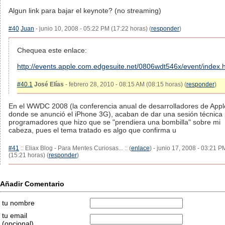
Algun link para bajar el keynote? (no streaming)
#40
Juan
- junio 10, 2008 - 05:22 PM (17:22 horas) (
responder
)
Chequea este enlace:
http://events.apple.com.edgesuite.net/0806wdt546x/event/index.
#40.1
José Elías
- febrero 28, 2010 - 08:15 AM (08:15 horas) (
responder
)
En el WWDC 2008 (la conferencia anual de desarrolladores de Appl
donde se anunció el iPhone 3G), acaban de dar una sesión técnica
programadores que hizo que se "prendiera una bombilla" sobre mi
cabeza, pues el tema tratado es algo que confirma u
#41
:: Eliax Blog - Para Mentes Curiosas... :: (
enlace
) - junio 17, 2008 - 03:21 P
(15:21 horas) (
responder
)
Añadir Comentario
tu nombre
tu email
(opcional)