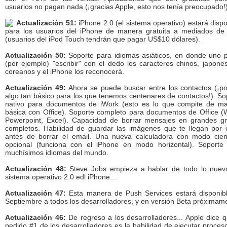
usuarios no pagan nada (¡gracias Apple, esto nos tenía preocupado!)
Actualización 51:
iPhone 2.0 (el sistema operativo) estará dispo
para los usuarios del iPhone de manera gratuita a mediados de 
(usuarios del iPod Touch tendrán que pagar US$10 dólares).
Actualización 50:
Soporte para idiomas asiáticos, en donde uno 
(por ejemplo) "escribir" con el dedo los caracteres chinos, japone
coreanos y el iPhone los reconocerá.
Actualización 49:
Ahora se puede buscar entre los contactos (¡por
algo tan básico para los que tenemos centenares de contactos!). So
nativo para documentos de iWork (esto es lo que compite de m
básica con Office). Soporte completo para documentos de Office (
Powerpoint, Excel). Capacidad de borrar mensajes en grandes g
completos. Habilidad de guardar las imágenes que te llegan por 
antes de borrar el email. Una nueva calculadora con modo cient
opcional (funciona con el iPhone en modo horizontal). Soporte
muchísimos idiomas del mundo.
Actualización 48:
Steve Jobs empieza a hablar de todo lo nuev
sistema operativo 2.0 edl iPhone...
Actualización 47:
Esta manera de Push Services estará disponib
Septiembre a todos los desarrolladores, y en versión Beta próximam
Actualización 46:
De regreso a los desarrolladores... Apple dice q
pedido #1 de los desarrolladores es la habilidad de ejecutar proces