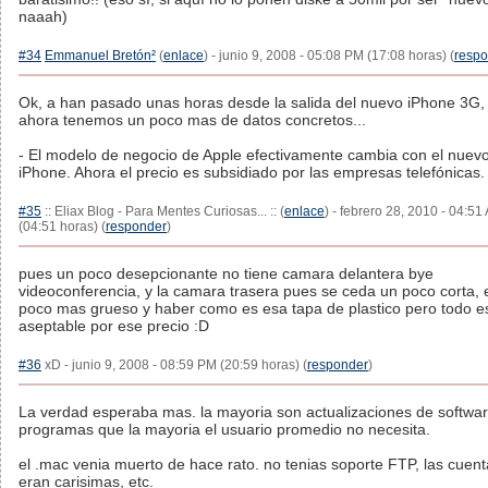
naaah)
#34
Emmanuel Bretón²
(
enlace
) - junio 9, 2008 - 05:08 PM (17:08 horas) (
resp
Ok, a han pasado unas horas desde la salida del nuevo iPhone 3G,
ahora tenemos un poco mas de datos concretos...
- El modelo de negocio de Apple efectivamente cambia con el nuev
iPhone. Ahora el precio es subsidiado por las empresas telefónicas.
#35
:: Eliax Blog - Para Mentes Curiosas... :: (
enlace
) - febrero 28, 2010 - 04:51
(04:51 horas) (
responder
)
pues un poco desepcionante no tiene camara delantera bye
videoconferencia, y la camara trasera pues se ceda un poco corta, 
poco mas grueso y haber como es esa tapa de plastico pero todo e
aseptable por ese precio :D
#36
xD - junio 9, 2008 - 08:59 PM (20:59 horas) (
responder
)
La verdad esperaba mas. la mayoria son actualizaciones de softwar
programas que la mayoria el usuario promedio no necesita.
el .mac venia muerto de hace rato. no tenias soporte FTP, las cuen
eran carisimas, etc.