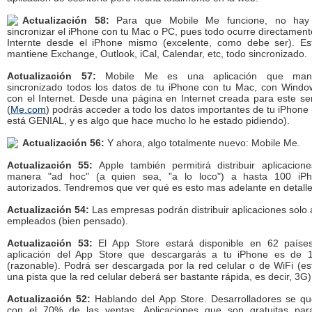
Actualización 58:
Para que Mobile Me funcione, no hay
sincronizar el iPhone con tu Mac o PC, pues todo ocurre directament
Internte desde el iPhone mismo (excelente, como debe ser). Es
mantiene Exchange, Outlook, iCal, Calendar, etc, todo sincronizado.
Actualización 57:
Mobile Me es una aplicación que mant
sincronizado todos los datos de tu iPhone con tu Mac, con Windo
con el Internet. Desde una página en Internet creada para este ser
(
Me.com
) podrás acceder a todo los datos importantes de tu iPhone 
está GENIAL, y es algo que hace mucho lo he estado pidiendo).
Actualización 56:
Y ahora, algo totalmente nuevo: Mobile Me.
Actualización 55:
Apple también permitirá distribuir aplicacion
manera "ad hoc" (a quien sea, "a lo loco") a hasta 100 iP
autorizados. Tendremos que ver qué es esto mas adelante en detalle
Actualización 54:
Las empresas podrán distribuir aplicaciones solo 
empleados (bien pensado).
Actualización 53:
El App Store estará disponible en 62 paíse
aplicación del App Store que descargarás a tu iPhone es de
(razonable). Podrá ser descargada por la red celular o de WiFi (es
una pista que la red celular deberá ser bastante rápida, es decir, 3G)
Actualización 52:
Hablando del App Store. Desarrolladores se q
con el 70% de las ventas. Aplicaciones que son gratuitas par