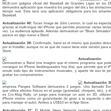
MLB.com (página oficial del Baseball de Grandes Ligas en los 
demuestra aplicación que muestra los juegos del día y las anotacion
tiempo real. Esta será una aplicación obligatoria para los amante
Baseball.
Actualización 40:
Tocan Image de John Lennon, lo cual es especta
gracias al multi-toque del iPhone que permite presionar varias teclas
vez. La audiencia aplaude. Además demuestran un "Blues Simulator
parece es algo nuevo a Band.
Actualización 39:
Confirmado, band es el mismo que puedes desc
por el Installer, aunque no se que de nuevo tiene esta versión para e
Store.
Actualización
Demuestran a Band (me imagino que el mismo programa que po
conseguir en iPhone desbloqueados hoy día), que permite que el i
emule todo tipo de instrumentos musicales, y aparte de eso te pe
grabar tus composiciones.
Actualización 3
empresa Pangea Software demuestra 2 juegos. Uno llamado En
que utiliza efectos físicos en el juego (gravedad, choques, etc), y el
es Cro-Mag Rally, un juego para manejar un auto en 3D, utilizan
iPhone mismo como un guía/volante (lo giras a la izquierda o de
para manejar el auto). Ambos a US$10 en el App Store.
Actualización 37:
El
Mobile News Network
también será gratui