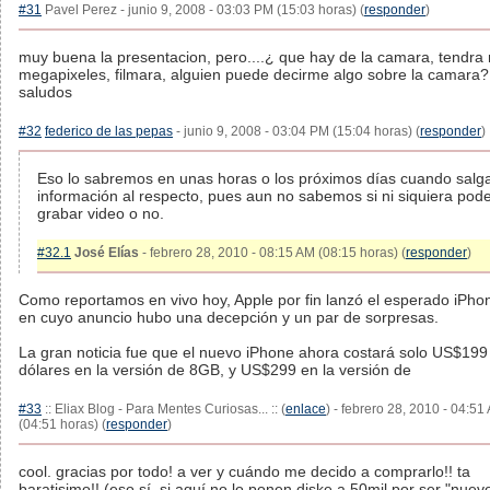
#31
Pavel Perez - junio 9, 2008 - 03:03 PM (15:03 horas) (
responder
)
muy buena la presentacion, pero....¿ que hay de la camara, tendra
megapixeles, filmara, alguien puede decirme algo sobre la camara?
saludos
#32
federico de las pepas
- junio 9, 2008 - 03:04 PM (15:04 horas) (
responder
)
Eso lo sabremos en unas horas o los próximos días cuando sal
información al respecto, pues aun no sabemos si ni siquiera po
grabar video o no.
#32.1
José Elías
- febrero 28, 2010 - 08:15 AM (08:15 horas) (
responder
)
Como reportamos en vivo hoy, Apple por fin lanzó el esperado iPho
en cuyo anuncio hubo una decepción y un par de sorpresas.
La gran noticia fue que el nuevo iPhone ahora costará solo US$199
dólares en la versión de 8GB, y US$299 en la versión de
#33
:: Eliax Blog - Para Mentes Curiosas... :: (
enlace
) - febrero 28, 2010 - 04:51
(04:51 horas) (
responder
)
cool. gracias por todo! a ver y cuándo me decido a comprarlo!! ta
baratisimo!! (eso sí, si aquí no lo ponen diske a 50mil por ser "nuev