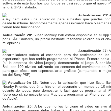
software de este tipo hoy, por lo que es casi seguro que el nuevo i
tendrá GPS instalado.
Actualización 29:
A
eBay demuestra una aplicación para subastas que puedes cont
desde tu iPhone. Asombrosamente apenas iniciaron hace 5 semanas
tienen todo funcionando.
Actualización 28:
Super Monkey Ball estará disponible en el App 
por US$10 dólares, un precio bastante razonable (dieron en el cla
mi opinión).
Actualización 27:
V
desarrolladores suben al escenario para dar testimonio de las
experiencia que han tenido programando al iPhone. Primero habla
(sí, la empresa de video-juegos), demostrando el juego Super M
Ball, con 100 niveles, utilizando los sensores del movimiento del i
para gran efecto con espectaculares gráficos (comparable o mejo
los del Sony PSP).
Actualización 26:
Noten que la aplicación que hizo Scott, ll
Nearby Friends, que él la hizo en el escenario en menos de 10 mi
delante de todos, para demostrar lo fácil que es programar al i
(pero eso sí, se necesita una Mac para programar al iPhone con e
de Apple).
Actualización 25:
A los que no les funcione el video en vivo 
Apple.com, es porque debe haber 2 millones de personas en 