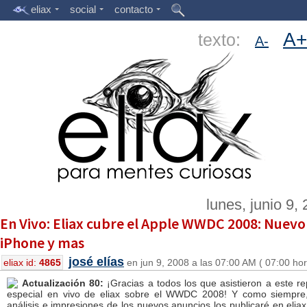
eliax
social
contacto
A+
texto:
A-
lunes, junio 9,
En Vivo: Eliax cubre el Apple WWDC 2008: Nuevo
iPhone y mas
josé elías
eliax id:
4865
en jun 9, 2008 a las 07:00 AM ( 07:00 ho
Actualización 80:
¡Gracias a todos los que asistieron a este re
especial en vivo de eliax sobre el WWDC 2008! Y como siempre
análisis e impresiones de los nuevos anuncios los publicaré en elia