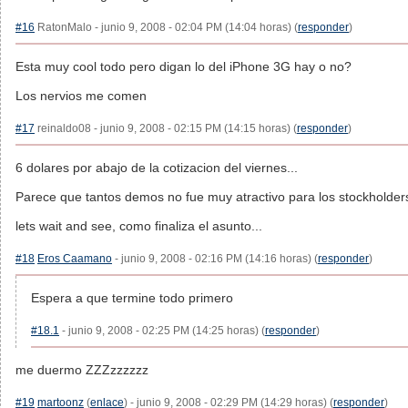
#16
RatonMalo - junio 9, 2008 - 02:04 PM (14:04 horas) (
responder
)
Esta muy cool todo pero digan lo del iPhone 3G hay o no?
Los nervios me comen
#17
reinaldo08 - junio 9, 2008 - 02:15 PM (14:15 horas) (
responder
)
6 dolares por abajo de la cotizacion del viernes...
Parece que tantos demos no fue muy atractivo para los stockholders
lets wait and see, como finaliza el asunto...
#18
Eros Caamano
- junio 9, 2008 - 02:16 PM (14:16 horas) (
responder
)
Espera a que termine todo primero
#18.1
- junio 9, 2008 - 02:25 PM (14:25 horas) (
responder
)
me duermo ZZZzzzzzz
#19
martoonz
(
enlace
) - junio 9, 2008 - 02:29 PM (14:29 horas) (
responder
)