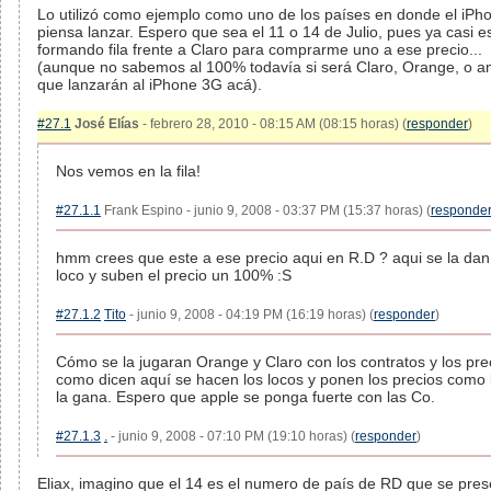
Lo utilizó como ejemplo como uno de los países en donde el iPh
piensa lanzar. Espero que sea el 11 o 14 de Julio, pues ya casi e
formando fila frente a Claro para comprarme uno a ese precio...
(aunque no sabemos al 100% todavía si será Claro, Orange, o 
que lanzarán al iPhone 3G acá).
#27.1
José Elías
- febrero 28, 2010 - 08:15 AM (08:15 horas) (
responder
)
Nos vemos en la fila!
#27.1.1
Frank Espino - junio 9, 2008 - 03:37 PM (15:37 horas) (
responde
hmm crees que este a ese precio aqui en R.D ? aqui se la dan
loco y suben el precio un 100% :S
#27.1.2
Tito
- junio 9, 2008 - 04:19 PM (16:19 horas) (
responder
)
Cómo se la jugaran Orange y Claro con los contratos y los prec
como dicen aquí se hacen los locos y ponen los precios como 
la gana. Espero que apple se ponga fuerte con las Co.
#27.1.3
.
- junio 9, 2008 - 07:10 PM (19:10 horas) (
responder
)
Eliax, imagino que el 14 es el numero de país de RD que se pres