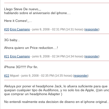
Llego Steve De nuevo,,,
hablando sobre el aniversario del iphone....
Here it Comes!,,...
#20
Eros Caamano
- junio 9, 2008 - 02:31 PM (14:31 horas) (
responder
)
3G baby...
Ahora quiero un Price reduction....!
#21
Eros Caamano
- junio 9, 2008 - 02:34 PM (14:34 horas) (
responder
)
iPhone 3G!!!!!! Por fin.
#22
Miguel - junio 9, 2008 - 02:35 PM (14:35 horas) (
responder
)
Aleluya por poner el headphone Jack, lo afuera suficiente para que
quepan cualquier tipo de Audifonos, y no solo los de Apple, ((sin un
que comprar un headphone Adapter )
No entendi realmente esta decision de diseno en el iphone original..