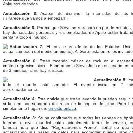
Aplausos de todos...
Actualización 9:
Acaban de disminuir la intensidad de las l
¡¡¡Parece que vamos a empezar!!!
Actualización 8:
Parece que Steve se retrasará un par de minutos,
hay demasiadas personas y los empleados de Apple están tratan
sentar a todo el mundo.
Actualización 7:
El ex-vice-presidente de los Estados Unid
actual campeón del medio ambiente), Al Gore, está entre los invitado
Actualización 6:
Están tocando música de rock en el escenari
conteo regresivo inicia... Esperamos a Steve Jobs en escenario en 
de 3 minutos, si no hay retrasos...
Actualización 5:
Ya
todo el mundo está sentado. El evento inicia en 7 min
aproximadamente...
Actualización 4:
Esta noticia que están leyendo la pueden seguir 
si la leen por separado del resto de la página de eliax. Para ha
simplemente hagan clic
en este enlace
.
Actualización 3:
Se ha confirmado que todas las tiendas de Appl
Internet a nivel mundial están actualmente fuera de servicio, c
famosa nota que dice "Regresaremos Pronto", señal de que 
actualizando sus bases de datos para acomodar nuevos produc