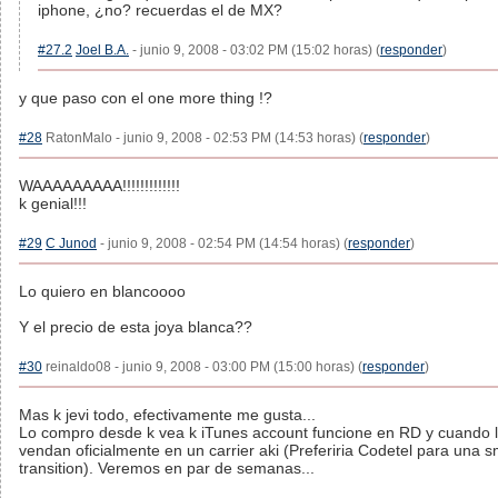
iphone, ¿no? recuerdas el de MX?
#27.2
Joel B.A.
- junio 9, 2008 - 03:02 PM (15:02 horas) (
responder
)
y que paso con el one more thing !?
#28
RatonMalo - junio 9, 2008 - 02:53 PM (14:53 horas) (
responder
)
WAAAAAAAAA!!!!!!!!!!!!!
k genial!!!
#29
C Junod
- junio 9, 2008 - 02:54 PM (14:54 horas) (
responder
)
Lo quiero en blancoooo
Y el precio de esta joya blanca??
#30
reinaldo08 - junio 9, 2008 - 03:00 PM (15:00 horas) (
responder
)
Mas k jevi todo, efectivamente me gusta...
Lo compro desde k vea k iTunes account funcione en RD y cuando 
vendan oficialmente en un carrier aki (Preferiria Codetel para una 
transition). Veremos en par de semanas...