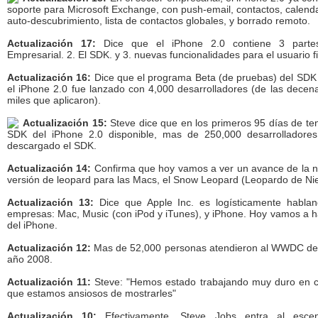
soporte para Microsoft Exchange, con push-email, contactos, calenda
auto-descubrimiento, lista de contactos globales, y borrado remoto.
Actualización 17:
Dice que el iPhone 2.0 contiene 3 partes
Empresarial. 2. El SDK. y 3. nuevas funcionalidades para el usuario fi
Actualización 16:
Dice que el programa Beta (de pruebas) del SDK
el iPhone 2.0 fue lanzado con 4,000 desarrolladores (de las decen
miles que aplicaron).
Actualización 15:
Steve dice que en los primeros 95 días de ten
SDK del iPhone 2.0 disponible, mas de 250,000 desarrolladore
descargado el SDK.
Actualización 14:
Confirma que hoy vamos a ver un avance de la 
versión de leopard para las Macs, el Snow Leopard (Leopardo de Ni
Actualización 13:
Dice que Apple Inc. es logísticamente habla
empresas: Mac, Music (con iPod y iTunes), y iPhone. Hoy vamos a h
del iPhone.
Actualización 12:
Mas de 52,000 personas atendieron al WWDC de
año 2008.
Actualización 11:
Steve: "Hemos estado trabajando muy duro en 
que estamos ansiosos de mostrarles"
Actualización 10:
Efectivamente. Steve Jobs entra al escen