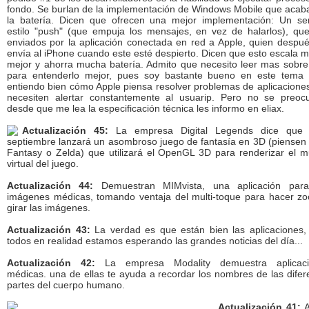
fondo. Se burlan de la implementación de Windows Mobile que acab
la batería. Dicen que ofrecen una mejor implementación: Un ser
estilo "push" (que empuja los mensajes, en vez de halarlos), qu
enviados por la aplicación conectada en red a Apple, quien despué
envía al iPhone cuando este esté despierto. Dicen que esto escala 
mejor y ahorra mucha batería. Admito que necesito leer mas sobre
para entenderlo mejor, pues soy bastante bueno en este tema
entiendo bien cómo Apple piensa resolver problemas de aplicacione
necesiten alertar constantemente al usuarip. Pero no se preoc
desde que me lea la especificación técnica les informo en eliax.
Actualización 45:
La empresa Digital Legends dice que 
septiembre lanzará un asombroso juego de fantasía en 3D (piensen 
Fantasy o Zelda) que utilizará el OpenGL 3D para renderizar el 
virtual del juego.
Actualización 44:
Demuestran MIMvista, una aplicación para
imágenes médicas, tomando ventaja del multi-toque para hacer z
girar las imágenes.
Actualización 43:
La verdad es que están bien las aplicaciones,
todos en realidad estamos esperando las grandes noticias del día...
Actualización 42:
La empresa Modality demuestra aplicaci
médicas. una de ellas te ayuda a recordar los nombres de las difer
partes del cuerpo humano.
Actualización 41:
A