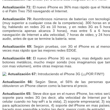
Actualización 71:
El nuevo iPhone es 36% mas rápido que el Noki
o el Palm Treo 750 navegando el Internet.
Actualización 70:
Asombrosos números de baterías con tecnolog
(muy superior a cualquier cosa de la competencia). 300 horas en s
by, hablando en redes 2G es 10 horas, y en redes 3G es 5 hora
competencia apenas alcanza 3 horas), mas entre 5 a 6 hor
navegación de Internet a alta velocidad, 7 horas de video, y 24 hor
audio, antes de que se termine la batería. wow.
Actualización 69:
Según pruebas, con 3G el iPhone es al meno
veces mas rápido que las mejores redes EDGE.
Actualización 68:
El nuevo iPhone 3G es negro, mas delgado aun
botones metálicos, mucho mejor sonido (nos imaginamos que ta
con mas volumen), entre otras mejoras mas.
Actualización 67:
Introduciendo el iPhone 3G (¡¡¡POR FIN!!!)
Actualización 66:
Según Steve, el 56% de las personas qu
obtuvieron un iPhone citaron como la barrera el precio.
Actualización 65:
Steve dice que en el nuevo iPhone, los retos serí
soporte para redes 3G (es decir, alta velocidad de Internet por l
celular cuando no hay wiFi a la vista), 2) soporte empresarial, 3) so
para aplicaciones de terceros, 4) soporte del iPhone en mas países,
hacerlo mas asequible a todos (es decir, menor costo de entrada).