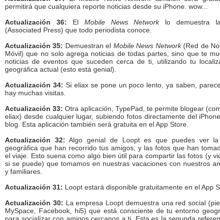
permitirá que cualquiera reporte noticias desde su iPhone. wow...
Actualización 36:
El
Mobile News Network
lo demuestra l
(Associated Press) que todo periodista conoce.
Actualización 35:
Demuestran el
Mobile News Network
(Red de Not
Móvil) que no solo agrega noticias de todas partes, sino que te mu
noticias de eventos que suceden cerca de ti, utilizando tu localiz
geográfica actual (esto está genial).
Actualización 34:
Si eliax se pone un poco lento, ya saben, parec
hay muchas visitas.
Actualización 33:
Otra aplicación, TypePad, te permite blogear (co
eliax) desde cualquier lugar, subiendo fotos directamente del iPhone
blog. Esta aplicación también será gratuita en el App Store.
Actualización 32:
Algo genial de Loopt es que puedes ver la
geográfica que han recorrido tus amigos, y las fotos que han toma
el viaje. Esto suena como algo bien útil para compartir las fotos (y v
si se puede) que tomamos en nuestras vacaciones con nuestros a
y familiares.
Actualización 31:
Loopt estará disponible gratuitamente en el App S
Actualización 30:
La empresa Loopt demuestra una red social (pi
MySpace, Facebook, hi5) que está consciente de tu entorno geogr
para socializar con amigos cercanos a ti. Esta es la segunda referen