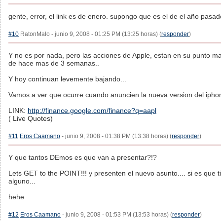
gente, error, el link es de enero. supongo que es el de el año pasado
#10
RatonMalo - junio 9, 2008 - 01:25 PM (13:25 horas) (
responder
)
Y no es por nada, pero las acciones de Apple, estan en su punto m
de hace mas de 3 semanas..
Y hoy continuan levemente bajando...
Vamos a ver que ocurre cuando anuncien la nueva version del iphon
LINK:
http://finance.google.com/finance?q=aapl
( Live Quotes)
#11
Eros Caamano
- junio 9, 2008 - 01:38 PM (13:38 horas) (
responder
)
Y que tantos DEmos es que van a presentar?!?
Lets GET to the POINT!!! y presenten el nuevo asunto.... si es que 
alguno...
hehe
#12
Eros Caamano
- junio 9, 2008 - 01:53 PM (13:53 horas) (
responder
)