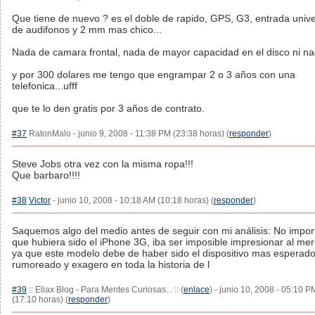
Que tiene de nuevo ? es el doble de rapido, GPS, G3, entrada unive
de audifonos y 2 mm mas chico...
Nada de camara frontal, nada de mayor capacidad en el disco ni na
y por 300 dolares me tengo que engrampar 2 o 3 años con una
telefonica...ufff
que te lo den gratis por 3 años de contrato.
#37
RatonMalo - junio 9, 2008 - 11:38 PM (23:38 horas) (
responder
)
Steve Jobs otra vez con la misma ropa!!!
Que barbaro!!!!
#38
Victor
- junio 10, 2008 - 10:18 AM (10:18 horas) (
responder
)
Saquemos algo del medio antes de seguir con mi análisis: No import
que hubiera sido el iPhone 3G, iba ser imposible impresionar al me
ya que este modelo debe de haber sido el dispositivo mas esperado
rumoreado y exagero en toda la historia de l
#39
:: Eliax Blog - Para Mentes Curiosas... :: (
enlace
) - junio 10, 2008 - 05:10 P
(17:10 horas) (
responder
)