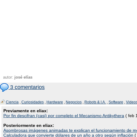
autor:
josé elías
3 comentarios
Ciencia
,
Curiosidades
,
Hardware
,
Negocios
,
Robots & I.A.
,
Software
,
Video
Previamente en eliax:
Por fin descifran (casi) por completo el Mecanismo Antikythera
( feb 
Posteriormente en eliax:
Asombrosas imágenes animadas te explican el funcionamiento de 
Calculadora que convierte dólares de un año a otro según inflación
(