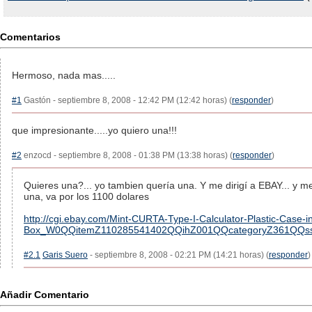
Comentarios
Hermoso, nada mas.....
#1
Gastón - septiembre 8, 2008 - 12:42 PM (12:42 horas) (
responder
)
que impresionante.....yo quiero una!!!
#2
enzocd - septiembre 8, 2008 - 01:38 PM (13:38 horas) (
responder
)
Quieres una?... yo tambien quería una. Y me dirigí a EBAY... y me
una, va por los 1100 dolares
http://cgi.ebay.com/Mint-CURTA-Type-I-Calculator-Plastic-Case-i
Box_W0QQitemZ110285541402QQihZ001QQcategoryZ361Q
#2.1
Garis Suero
- septiembre 8, 2008 - 02:21 PM (14:21 horas) (
responder
)
Añadir Comentario