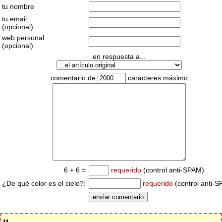
tu nombre
tu email
(opcional)
web personal
(opcional)
en respuesta a...
comentario de
caracteres máximo
6 + 6 =
requerido
(control anti-SPAM)
¿De qué color es el cielo?:
requerido
(control anti-