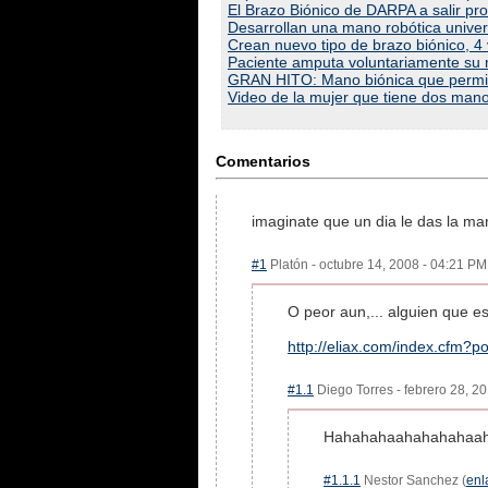
El Brazo Biónico de DARPA a salir pr
Desarrollan una mano robótica univer
Crean nuevo tipo de brazo biónico, 4
Paciente amputa voluntariamente su 
GRAN HITO: Mano biónica que permite
Video de la mujer que tiene dos mano
Comentarios
imaginate que un dia le das la ma
#1
Platón - octubre 14, 2008 - 04:21 PM 
O peor aun,... alguien que e
http://eliax.com/index.cfm?p
#1.1
Diego Torres - febrero 28, 20
Hahahahaahahahahaa
#1.1.1
Nestor Sanchez (
enl