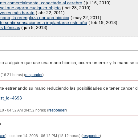
onto comercialmente, conectado al cerebro
( jul 16, 2010)
sal que agarra cualquier objeto
( oct 28, 2010)
 veces más barato
( abr 22, 2011)
mano, la reemplaza por una biónica
( may 22, 2011)
 sentir sensaciones a implantarse este año
( feb 19, 2013)
s biónicas
( jun 5, 2013)
no a alguien que use una mano bionica, ocurra un error y la mano se c
(16:21 horas) (
responder
)
ste estrenando su mano reduciendo las posibilidades de tener cancer d
ost_id=4693
10 - 04:52 AM (04:52 horas) (
responder
)
h
ace
) - octubre 14, 2008 - 06:12 PM (18:12 horas) (
responder
)