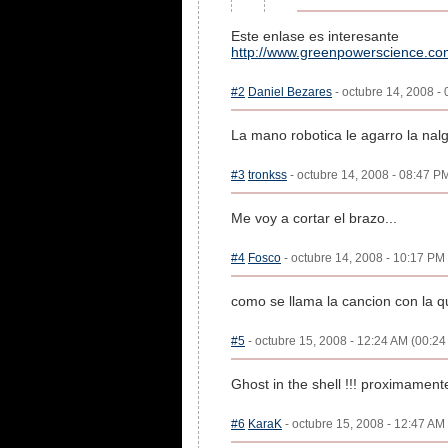
Este enlase es interesante
http://www.greenpowerscience.co
#2
Daniel Bezares
- octubre 14, 2008 - 
La mano robotica le agarro la na
#3
tronkss
- octubre 14, 2008 - 08:47 PM
Me voy a cortar el brazo...
#4
Fosco
- octubre 14, 2008 - 10:17 PM 
como se llama la cancion con la q
#5
- octubre 15, 2008 - 12:24 AM (00:24 
Ghost in the shell !!! proximamente
#6
KaraK
- octubre 15, 2008 - 12:47 AM 