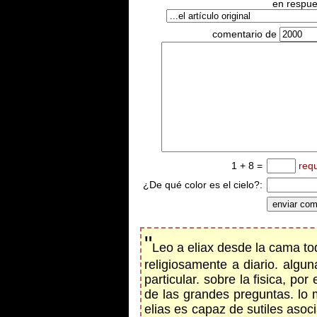
en respues
comentario de
1 + 8 =
req
¿De qué color es el cielo?:
"
Leo a eliax desde la cama tod
religiosamente a diario. alg
particular. sobre la fisica, p
de las grandes preguntas. lo 
elias es capaz de sutiles aso