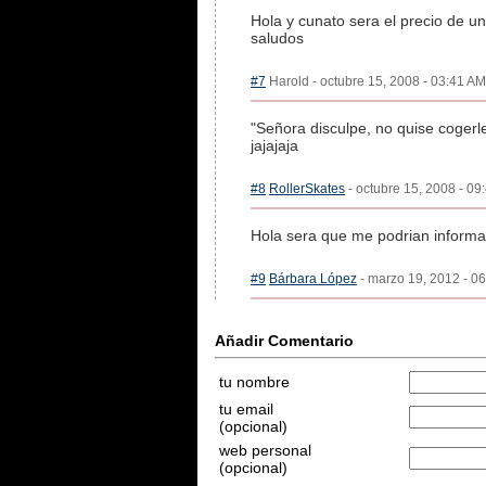
Hola y cunato sera el precio de u
saludos
#7
Harold - octubre 15, 2008 - 03:41 AM
"Señora disculpe, no quise cogerl
jajajaja
#8
RollerSkates
- octubre 15, 2008 - 09
Hola sera que me podrian informar
#9
Bárbara López
- marzo 19, 2012 - 06
Añadir Comentario
tu nombre
tu email
(opcional)
web personal
(opcional)