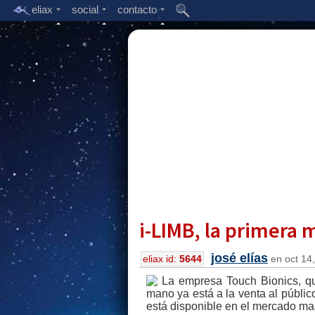
eliax
social
contacto
i-LIMB, la primera
josé elías
eliax id:
5644
en oct 14,
La empresa Touch Bionics, q
mano ya está a la venta al públi
está disponible en el mercado ma