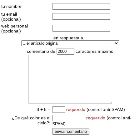
tu nombre
tu email
(opcional)
web personal
(opcional)
en respuesta a...
comentario de
caracteres máximo
8 + 5 =
requerido
(control anti-SPAM)
¿De qué color es el
requerido
(control anti-
cielo?:
SPAM)