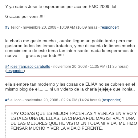
Y ya sabes Jose te esperamos por aca en EMC 2009. lol
Gracias por venir.!!!!
#3
Teilor - noviembre 20, 2008 - 10:09 AM (10:09 horas) (
responder
)
la charla me gusto mucho , aunke llegue un pokito tarde pero me
gustaron todos los temas tratados, y me di cuenta le tienes mucho
conocimiento de este tema tan interesante, nada lo esperamos de
nuevo ......gracias por todo!!!!!
#4
jose francisco caraballo
- noviembre 20, 2008 - 11:35 AM (11:35 horas)
(
responder
)
elia siempre tan moderno y las cosas de ELIAX no se cubren en el
mismo blog de el........ ni un videito de la charla jejejeje que ironia..
#5
el loco - noviembre 20, 2008 - 02:24 PM (14:24 horas) (
responder
)
HAY COSAS QUE ES MEJOR HACERLAS Y VERLAS EN VIVO Y
ESTA ES UNA DE ELLAS. LA CHARLA FUE MAGISTRAL Y UNA
DE LAS MEJORES QUE HE VISTO EN TODA MI VIDA. ME HIZO
PENSAR MUCHO Y VER LA VIDA DIFERENTE.