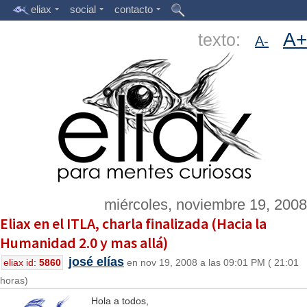
eliax
social
contacto
A+
texto:
A-
miércoles, noviembre 19, 2008
Eliax en el ITLA, charla finalizada (Hacia la
Humanidad 2.0 y mas allá)
josé elías
eliax id:
5860
en nov 19, 2008 a las 09:01 PM ( 21:01
horas)
Hola a todos,