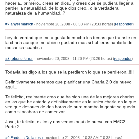
hacerla,, primero,, crees en dios,, y crees que se pudiera llegar a
perder la naturalidad, de lo que dios creo,, o la verdadera
naturaleza de la humanidad,,?
#7
anyel martich
- noviembre 20, 2008 - 08:33 PM (20:33 horas) (
responder
)
hey de verdad que me a gustado mucho los temas que trataste en
la charla aunque me ubiese gustado mas si hubieras hablado de
mecanica cuantica
#8
roberto ferrer
- noviembre 20, 2008 - 11:26 PM (23:26 horas) (
responder
)
Todavia les digo a los que se la perdieron lo que se perdieron..!!!!
Definitivamente tenemos que planificar una Charla 2.0 de nuevo
aqui....
Te felicito, realmente creo que ha sido una de las mejores charlas
en las que he estado y definitivamente es la unica charla en la que
veo que despues de dos horas de puro mambo la gente se queda
como si acabara de comenzar.
Jose, te felicito, exitos y nos vemos aqui de nuevo con EMC2 -
Parte 2.
#9
Frederic De la rosa
- noviembre 21, 2008 - 10:38 AM (10:38 horas)