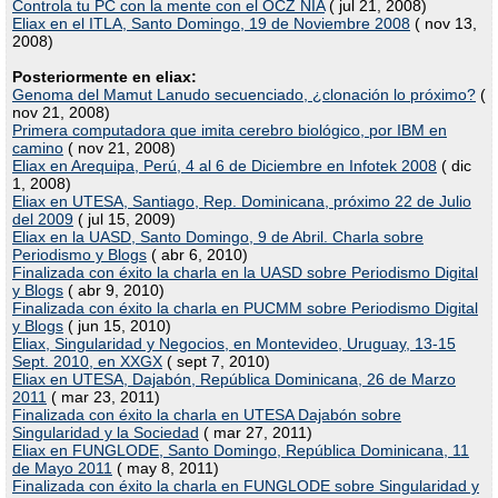
Controla tu PC con la mente con el OCZ NIA
( jul 21, 2008)
Eliax en el ITLA, Santo Domingo, 19 de Noviembre 2008
( nov 13,
2008)
Posteriormente en eliax:
Genoma del Mamut Lanudo secuenciado, ¿clonación lo próximo?
(
nov 21, 2008)
Primera computadora que imita cerebro biológico, por IBM en
camino
( nov 21, 2008)
Eliax en Arequipa, Perú, 4 al 6 de Diciembre en Infotek 2008
( dic
1, 2008)
Eliax en UTESA, Santiago, Rep. Dominicana, próximo 22 de Julio
del 2009
( jul 15, 2009)
Eliax en la UASD, Santo Domingo, 9 de Abril. Charla sobre
Periodismo y Blogs
( abr 6, 2010)
Finalizada con éxito la charla en la UASD sobre Periodismo Digital
y Blogs
( abr 9, 2010)
Finalizada con éxito la charla en PUCMM sobre Periodismo Digital
y Blogs
( jun 15, 2010)
Eliax, Singularidad y Negocios, en Montevideo, Uruguay, 13-15
Sept. 2010, en XXGX
( sept 7, 2010)
Eliax en UTESA, Dajabón, República Dominicana, 26 de Marzo
2011
( mar 23, 2011)
Finalizada con éxito la charla en UTESA Dajabón sobre
Singularidad y la Sociedad
( mar 27, 2011)
Eliax en FUNGLODE, Santo Domingo, República Dominicana, 11
de Mayo 2011
( may 8, 2011)
Finalizada con éxito la charla en FUNGLODE sobre Singularidad y