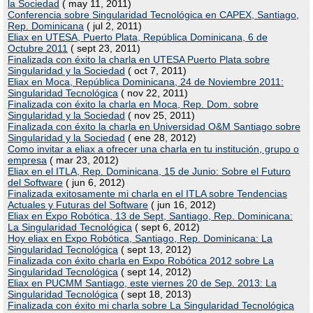
la Sociedad
( may 11, 2011)
Conferencia sobre Singularidad Tecnológica en CAPEX, Santiago,
Rep. Dominicana
( jul 2, 2011)
Eliax en UTESA, Puerto Plata, República Dominicana, 6 de
Octubre 2011
( sept 23, 2011)
Finalizada con éxito la charla en UTESA Puerto Plata sobre
Singularidad y la Sociedad
( oct 7, 2011)
Eliax en Moca, República Dominicana, 24 de Noviembre 2011:
Singularidad Tecnológica
( nov 22, 2011)
Finalizada con éxito la charla en Moca, Rep. Dom. sobre
Singularidad y la Sociedad
( nov 25, 2011)
Finalizada con éxito la charla en Universidad O&M Santiago sobre
Singularidad y la Sociedad
( ene 28, 2012)
Como invitar a eliax a ofrecer una charla en tu institución, grupo o
empresa
( mar 23, 2012)
Eliax en el ITLA, Rep. Dominicana, 15 de Junio: Sobre el Futuro
del Software
( jun 6, 2012)
Finalizada exitosamente mi charla en el ITLA sobre Tendencias
Actuales y Futuras del Software
( jun 16, 2012)
Eliax en Expo Robótica, 13 de Sept, Santiago, Rep. Dominicana:
La Singularidad Tecnológica
( sept 6, 2012)
Hoy eliax en Expo Robótica, Santiago, Rep. Dominicana: La
Singularidad Tecnológica
( sept 13, 2012)
Finalizada con éxito charla en Expo Robótica 2012 sobre La
Singularidad Tecnológica
( sept 14, 2012)
Eliax en PUCMM Santiago, este viernes 20 de Sep. 2013: La
Singularidad Tecnológica
( sept 18, 2013)
Finalizada con éxito mi charla sobre La Singularidad Tecnológica