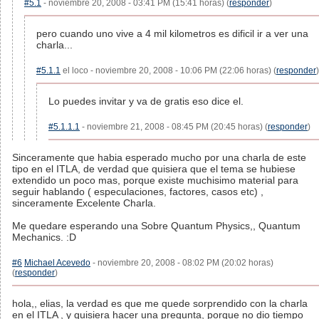
#5.1
- noviembre 20, 2008 - 03:41 PM (15:41 horas) (
responder
)
pero cuando uno vive a 4 mil kilometros es dificil ir a ver una
charla...
#5.1.1
el loco - noviembre 20, 2008 - 10:06 PM (22:06 horas) (
responder
)
Lo puedes invitar y va de gratis eso dice el.
#5.1.1.1
- noviembre 21, 2008 - 08:45 PM (20:45 horas) (
responder
)
Sinceramente que habia esperado mucho por una charla de este
tipo en el ITLA, de verdad que quisiera que el tema se hubiese
extendido un poco mas, porque existe muchisimo material para
seguir hablando ( especulaciones, factores, casos etc) ,
sinceramente Excelente Charla.
Me quedare esperando una Sobre Quantum Physics,, Quantum
Mechanics. :D
#6
Michael Acevedo
- noviembre 20, 2008 - 08:02 PM (20:02 horas)
(
responder
)
hola,, elias, la verdad es que me quede sorprendido con la charla
en el ITLA , y quisiera hacer una pregunta, porque no dio tiempo