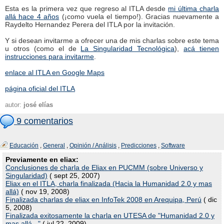
Esta es la primera vez que regreso al ITLA desde
mi última charla
allá hace 4 años
(¡como vuela el tiempo!). Gracias nuevamente a
Raydelto Hernandez Perera del ITLA por la invitación.
Y si desean invitarme a ofrecer una de mis charlas sobre este tema
u otros (como el de
La Singularidad Tecnológica
),
acá tienen
instrucciones para invitarme
.
enlace al ITLA en Google Maps
página oficial del ITLA
autor:
josé elías
9 comentarios
Educación
,
General
,
Opinión / Análisis
,
Predicciones
,
Software
Previamente en eliax:
Conclusiones de charla de Eliax en PUCMM (sobre Universo y
Singularidad)
( sept 25, 2007)
Eliax en el ITLA, charla finalizada (Hacia la Humanidad 2.0 y mas
allá)
( nov 19, 2008)
Finalizada charlas de eliax en InfoTek 2008 en Arequipa, Perú
( dic
5, 2008)
Finalizada exitosamente la charla en UTESA de "Humanidad 2.0 y
mas allá..."
( jul 22, 2009)