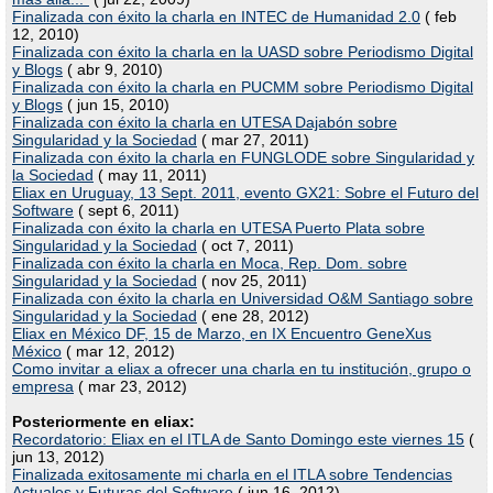
Finalizada con éxito la charla en INTEC de Humanidad 2.0
( feb
12, 2010)
Finalizada con éxito la charla en la UASD sobre Periodismo Digital
y Blogs
( abr 9, 2010)
Finalizada con éxito la charla en PUCMM sobre Periodismo Digital
y Blogs
( jun 15, 2010)
Finalizada con éxito la charla en UTESA Dajabón sobre
Singularidad y la Sociedad
( mar 27, 2011)
Finalizada con éxito la charla en FUNGLODE sobre Singularidad y
la Sociedad
( may 11, 2011)
Eliax en Uruguay, 13 Sept. 2011, evento GX21: Sobre el Futuro del
Software
( sept 6, 2011)
Finalizada con éxito la charla en UTESA Puerto Plata sobre
Singularidad y la Sociedad
( oct 7, 2011)
Finalizada con éxito la charla en Moca, Rep. Dom. sobre
Singularidad y la Sociedad
( nov 25, 2011)
Finalizada con éxito la charla en Universidad O&M Santiago sobre
Singularidad y la Sociedad
( ene 28, 2012)
Eliax en México DF, 15 de Marzo, en IX Encuentro GeneXus
México
( mar 12, 2012)
Como invitar a eliax a ofrecer una charla en tu institución, grupo o
empresa
( mar 23, 2012)
Posteriormente en eliax:
Recordatorio: Eliax en el ITLA de Santo Domingo este viernes 15
(
jun 13, 2012)
Finalizada exitosamente mi charla en el ITLA sobre Tendencias
Actuales y Futuras del Software
( jun 16, 2012)