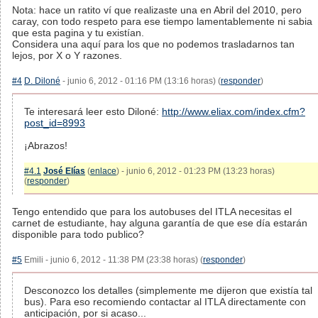
Nota: hace un ratito ví que realizaste una en Abril del 2010, pero
caray, con todo respeto para ese tiempo lamentablemente ni sabia
que esta pagina y tu existían.
Considera una aquí para los que no podemos trasladarnos tan
lejos, por X o Y razones.
#4
D. Diloné
- junio 6, 2012 - 01:16 PM (13:16 horas) (
responder
)
Te interesará leer esto Diloné:
http://www.eliax.com/index.cfm?
post_id=8993
¡Abrazos!
#4.1
José Elías
(
enlace
) - junio 6, 2012 - 01:23 PM (13:23 horas)
(
responder
)
Tengo entendido que para los autobuses del ITLA necesitas el
carnet de estudiante, hay alguna garantía de que ese día estarán
disponible para todo publico?
#5
Emili - junio 6, 2012 - 11:38 PM (23:38 horas) (
responder
)
Desconozco los detalles (simplemente me dijeron que existía tal
bus). Para eso recomiendo contactar al ITLA directamente con
anticipación, por si acaso...