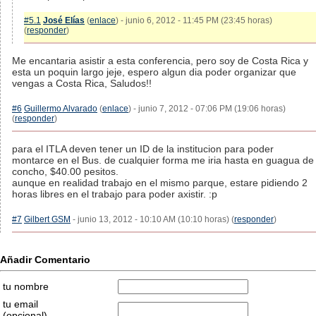
#5.1
José Elías
(
enlace
) - junio 6, 2012 - 11:45 PM (23:45 horas)
(
responder
)
Me encantaria asistir a esta conferencia, pero soy de Costa Rica y
esta un poquin largo jeje, espero algun dia poder organizar que
vengas a Costa Rica, Saludos!!
#6
Guillermo Alvarado
(
enlace
) - junio 7, 2012 - 07:06 PM (19:06 horas)
(
responder
)
para el ITLA deven tener un ID de la institucion para poder
montarce en el Bus. de cualquier forma me iria hasta en guagua de
concho, $40.00 pesitos.
aunque en realidad trabajo en el mismo parque, estare pidiendo 2
horas libres en el trabajo para poder axistir. :p
#7
Gilbert GSM
- junio 13, 2012 - 10:10 AM (10:10 horas) (
responder
)
Añadir Comentario
tu nombre
tu email
(opcional)