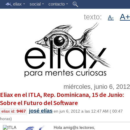
eliax
social
contacto
A+
texto:
A-
miércoles, junio 6, 2012
Eliax en el ITLA, Rep. Dominicana, 15 de Junio:
Sobre el Futuro del Software
josé elías
eliax id:
9467
en jun 6, 2012 a las 12:47 AM ( 00:47
horas)
Hola amig@s lectores,