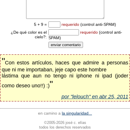
5 + 9 =
requerido
(control anti-SPAM)
¿De qué color es el
requerido
(control anti-
cielo?:
SPAM)
"
Con estos artículos, haces que admire a personas
que ni me importaban, jeje capo este hombre
lástima que aun no tengo ni iphone ni ipad (joder
"
como deseo uno!!) :)
por "lelouch" en abr 25, 2011
en camino a
la singularidad...
©2005-2026 josé c. elías
todos los derechos reservados