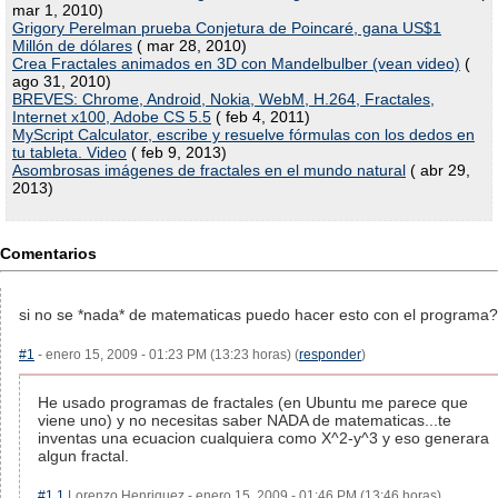
mar 1, 2010)
Grigory Perelman prueba Conjetura de Poincaré, gana US$1
Millón de dólares
( mar 28, 2010)
Crea Fractales animados en 3D con Mandelbulber (vean video)
(
ago 31, 2010)
BREVES: Chrome, Android, Nokia, WebM, H.264, Fractales,
Internet x100, Adobe CS 5.5
( feb 4, 2011)
MyScript Calculator, escribe y resuelve fórmulas con los dedos en
tu tableta. Video
( feb 9, 2013)
Asombrosas imágenes de fractales en el mundo natural
( abr 29,
2013)
Comentarios
si no se *nada* de matematicas puedo hacer esto con el programa?
#1
- enero 15, 2009 - 01:23 PM (13:23 horas) (
responder
)
He usado programas de fractales (en Ubuntu me parece que
viene uno) y no necesitas saber NADA de matematicas...te
inventas una ecuacion cualquiera como X^2-y^3 y eso generara
algun fractal.
#1.1
Lorenzo Henriquez - enero 15, 2009 - 01:46 PM (13:46 horas)