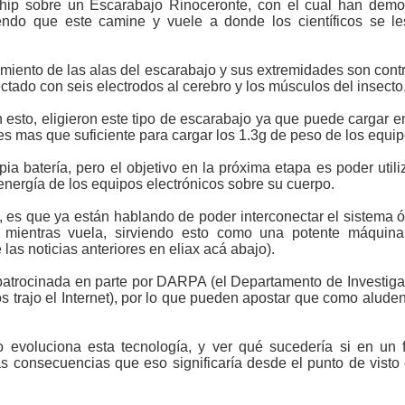
chip sobre un Escarabajo Rinoceronte, con el cual han dem
ciendo que este camine y vuele a donde los científicos se 
imiento de las alas del escarabajo y sus extremidades son contr
ctado con seis electrodos al cerebro y los músculos del insecto
n esto, eligieron este tipo de escarabajo ya que puede cargar e
es mas que suficiente para cargar los 1.3g de peso de los equip
ia batería, pero el objetivo en la próxima etapa es poder utili
nergía de los equipos electrónicos sobre su cuerpo.
s que ya están hablando de poder interconectar el sistema ópt
 mientras vuela, sirviendo esto como una potente máquina
las noticias anteriores en eliax acá abajo).
 patrocinada en parte por DARPA (el Departamento de Investi
trajo el Internet), por lo que pueden apostar que como aluden e
 evoluciona esta tecnología, y ver qué sucedería si en un f
 consecuencias que eso significaría desde el punto de visto ét