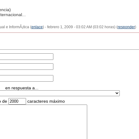
encia)
ernacional...
l e InformÃ¡tica (
enlace
) - febrero 1, 2009 - 03:02 AM (03:02 horas) (
responder
)
en respuesta a...
o de
caracteres máximo