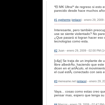
*El MK Ultra!* de regreso si esto
parecido desde hace muchos años, 
#1
xyphermx
(
enlace
) - enero 29, 2009 
Interesante, pero también preocup
use se siente violentado? No par
¿Que pasará si logran hacer eso 
tecnologías como esta.
#2
Juan - enero 29, 2009 - 02:00 PM (14
[c&p] Se trata de un implante de
libre albedrÃ­o, haciendo que este
dicen en el artÃ­culo, el movimien
el cual estÃ¡ conectado con seis e
#3
meneame.net (
enlace
) - enero 29, 2
Vaya... cosas como estas creo qu
pensar mas, espero que tenga su 
#4
Marcos - enero 29, 2009 - 02:47 PM (