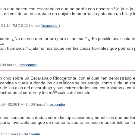
 es lo que hacen con escarabajos que no harán con nosotros ! ja ja ja 
en vez de un escarabajo un quijote le amarras la pata con un hilo y li
- 01:15 PM (13:15 horas) (
responder
)
ante. ¿No es eso una tortura para el animal? ¿ Es posible usar esta te
ece
con humanos? Ojalá no nos toque ver las cosas horribles que podrían 
:00 horas) (
responder
)
 un chip sobre un Escarabajo Rinoceronte, con el cual han demostrado 
 camine y vuele a donde los cientÃ­ficos se les antoje, como si de un 
to de las alas del escarabajo y sus extremidades son controladas a cont
lectrodos al cerebro y los mÃºsculos del insecto.
009 - 02:06 PM (14:06 horas) (
responder
)
e nos causan mas dudas sobre las aplicaciones y beneficios que pudie
parte favorable aunque de momento suene un poco mas terrible su fin
14:47 horas) (
responder
)