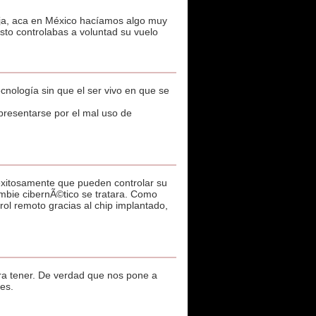
ja ja, aca en México hacíamos algo muy
sto controlabas a voluntad su vuelo
cnología sin que el ser vivo en que se
presentarse por el mal uso de
exitosamente que pueden controlar su
zombie cibernÃ©tico se tratara. Como
rol remoto gracias al chip implantado,
ra tener. De verdad que nos pone a
es.