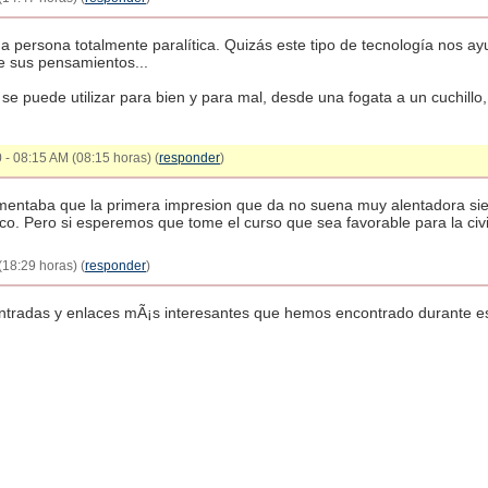
na persona totalmente paralítica. Quizás este tipo de tecnología nos a
e sus pensamientos...
se puede utilizar para bien y para mal, desde una fogata a un cuchillo,
 - 08:15 AM (08:15 horas) (
responder
)
omentaba que la primera impresion que da no suena muy alentadora si
o. Pero si esperemos que tome el curso que sea favorable para la civi
18:29 horas) (
responder
)
 entradas y enlaces mÃ¡s interesantes que hemos encontrado durante e