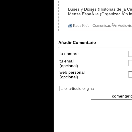
Buses y Dioses (Historias de la Ci
Mensa EspaÃ±a (OrganizaciÃ³n int
#6
Kaos Klub - ComunicaciÃ³n Audiovisua
Añadir Comentario
tu nombre
tu email
(opcional)
web personal
(opcional)
comentari