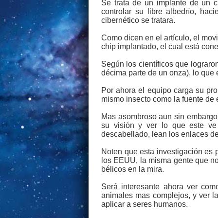
Se trata de un implante de un 
controlar su libre albedrío, ha
cibernético se tratara.
Como dicen en el artículo, el mov
chip implantado, el cual está cone
Según los científicos que lograro
décima parte de un onza), lo que 
Por ahora el equipo carga su prop
mismo insecto como la fuente de e
Mas asombroso aun sin embargo, e
su visión y ver lo que este ve
descabellado, lean los enlaces de 
Noten que esta investigación es
los EEUU, la misma gente que nos 
bélicos en la mira.
Será interesante ahora ver como
animales mas complejos, y ver las
aplicar a seres humanos.