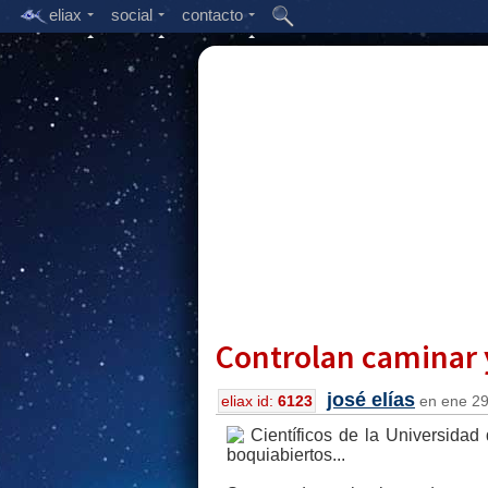
eliax
social
contacto
Controlan caminar 
josé elías
eliax id:
6123
en ene 29,
Científicos de la Universida
boquiabiertos...