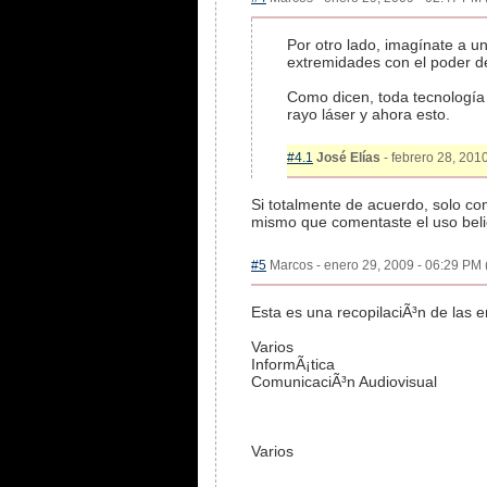
Por otro lado, imagínate a u
extremidades con el poder d
Como dicen, toda tecnología 
rayo láser y ahora esto.
#4.1
José Elías
- febrero 28, 2010
Si totalmente de acuerdo, solo c
mismo que comentaste el uso belic
#5
Marcos - enero 29, 2009 - 06:29 PM (
Esta es una recopilaciÃ³n de las
Varios
InformÃ¡tica
ComunicaciÃ³n Audiovisual
Varios