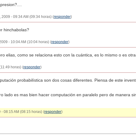
presion?....
 2009 - 09:34 AM (09:34 horas) (
responder
)
er hinchabolas?
 2009 - 10:04 AM (10:04 horas) (
responder
)
elias, como se relaciona esto con la cuántica, es lo mismo o es otr
(11:49 horas) (
responder
)
tación probabilística son dos cosas diferentes. Piensa de este inven
o lado es mas bien hacer computación en paralelo pero de manera simu
 - 08:15 AM (08:15 horas) (
responder
)