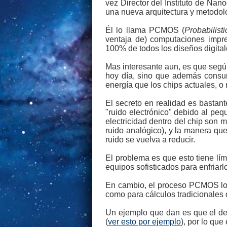
vez Director del Instituto de Nan
una nueva arquitectura y metodol
Él lo llama PCMOS (
Probabilis
ventaja de) computaciones impre
100% de todos los diseños digital
Mas interesante aun, es que segú
hoy día, sino que además consu
energía que los chips actuales, 
El secreto en realidad es bastan
"ruido electrónico" debido al p
electricidad dentro del chip son 
ruido analógico), y la manera que
ruido se vuelva a reducir.
El problema es que esto tiene lí
equipos sofisticados para enfriarlo
En cambio, el proceso PCMOS lo
como para cálculos tradicionales 
Un ejemplo que dan es que el dec
(
ver esto por ejemplo
), por lo qu