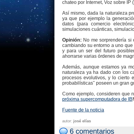
chateo por Internet, Voz sobre IP 
Así mismo, dada la naturaleza p
ya que por ejemplo la generación 
datos (para comercio electróni
simulaciones cuánticas, simulacio
Opinión:
No me sorprendería si d
cambiando su entorno a uno que 
y para un ser del futuro posibl
ahorrarse varias órdenes de mag
Además, aunque estamos ya modi
naturaleza ya ha dado con los c
procesos evolutivos, y lo ciert
probabilísticas" poseen un gran g
Como ejemplo, consideren que n
próxima supercomputadora de IB
Fuente de la noticia
autor:
josé elías
6 comentarios