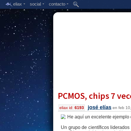
eliax
social
contacto
PCMOS, chips 7 vec
josé elías
eliax id:
6193
en feb 10,
He aquí un excelente ejemplo d
Un grupo de científicos liderados