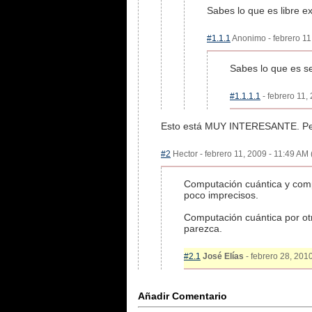
Sabes lo que es libre ex
#1.1.1
Anonimo - febrero 11,
Sabes lo que es s
#1.1.1.1
- febrero 11,
Esto está MUY INTERESANTE. Pero 
#2
Hector - febrero 11, 2009 - 11:49 AM 
Computación cuántica y compu
poco imprecisos.
Computación cuántica por otr
parezca.
#2.1
José Elías
- febrero 28, 2010
Añadir Comentario