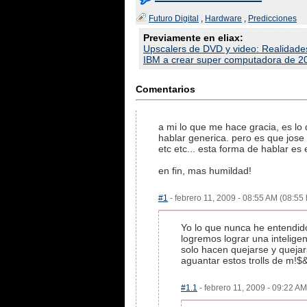
Futuro Digital
,
Hardware
,
Predicciones
Previamente en eliax:
Upscalers de DVD y video: Realidade
IBM a crear super computadora de 
Comentarios
a mi lo que me hace gracia, es lo 
hablar generica. pero es que jose 
etc etc... esta forma de hablar e
en fin, mas humildad!
#1
- febrero 11, 2009 - 08:55 AM (08:55 
Yo lo que nunca he entendido
logremos lograr una intelige
solo hacen quejarse y quejar
aguantar estos trolls de m!
#1.1
- febrero 11, 2009 - 09:22 AM