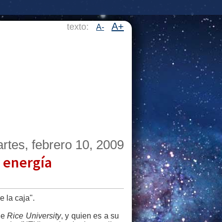
A+
texto:
A-
rtes, febrero 10, 2009
 energía
 la caja".
de
Rice University
, y quien es a su