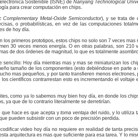
oelectrónica Sostenible (ISNE) de
Nanyang Technological Unive
ogía para crear computación en chips.
tic Complementary Metal-Oxide Semiconductor
), y se trata d
cisas, o probabilísticas, en vez de las computaciones totalm
es de hoy día.
n los primeros prototipos, estos chips no solo son 7 veces mas
men 30 veces menos energía. O en otras palabras, son 210 v
o mas de dos órdenes de magnitud, lo que es totalmente asombr
te sencillo: Hoy día mientras mas y mas se miniaturizan los c
equeño tamaño de los componentes (esto debiéndose en parte a
mucho mas pequeños, y por tanto transfieren menos electrones,
 los científicos contrarrestan esto es incrementando el voltaje 
mites, como ya lo sabemos muy bien hoy día, en donde los chi
s, ya que de lo contrario literalmente se derretirían.
 que hace es que acepta y
toma ventaja
del ruido, y lo utiliza 
que pueden subsistir con un poco de precisión perdida.
odificar video hoy día no requiere en realidad de tanta precis
e esta arquitectura es mas que suficiente para esa tarea. Y lo 