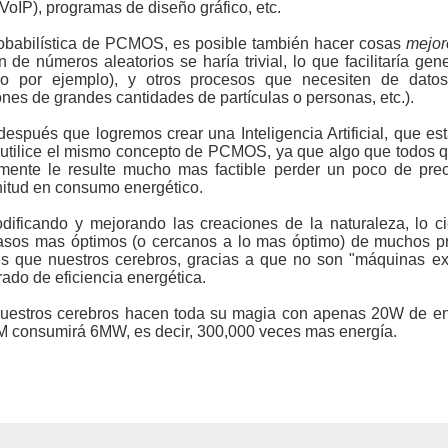
(VoIP), programas de diseño gráfico, etc.
robabilística de PCMOS, es posible también hacer cosas
mejor
de números aleatorios se haría trivial, lo que facilitaría gener
co por ejemplo), y otros procesos que necesiten de datos
nes de grandes cantidades de partículas o personas, etc.).
espués que logremos crear una Inteligencia Artificial, que e
utilice el mismo concepto de PCMOS, ya que algo que todos qu
emente le resulte mucho mas factible perder un poco de pr
nitud en consumo energético.
ficando y mejorando las creaciones de la naturaleza, lo c
asos mas óptimos (o cercanos a lo mas óptimo) de muchos pr
o es que nuestros cerebros, gracias a que no son "máquinas e
rado de eficiencia energética.
uestros cerebros hacen toda su magia con apenas 20W de en
M consumirá 6MW, es decir, 300,000 veces mas energía.