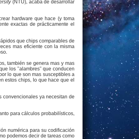
rsity
(NTU), acaba de desarrollar
e crear hardware que hace (y toma
ente exactas de prácticamente el
 rápidos que chips comparables de
eces mas eficiente con la misma
oso.
hips, también se genera mas y mas
 que los "alambres" que conducen
 por lo que son mas susceptibles a
en estos chips, lo que hace que el
ps convencionales ya necesitan de
tanto para cálculos probabilísticos,
ión numérica para su codificación
mismo podemos decir de tareas como