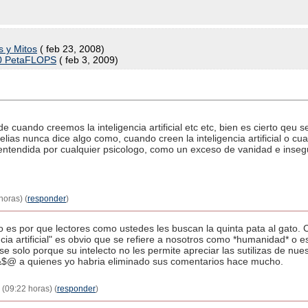
s y Mitos
( feb 23, 2008)
20 PetaFLOPS
( feb 3, 2009)
de cuando creemos la inteligencia artificial etc etc, bien es cierto qe
elias nunca dice algo como, cuando creen la inteligencia artificial o c
s entendida por cualquier psicologo, como un exceso de vanidad e inseg
horas) (
responder
)
 es por que lectores como ustedes les buscan la quinta pata al gato.
ncia artificial" es obvio que se refiere a nosotros como *humanidad* o 
se solo porque su intelecto no les permite apreciar las sutilizas de nu
$&$@ a quienes yo habria eliminado sus comentarios hace mucho.
 (09:22 horas) (
responder
)