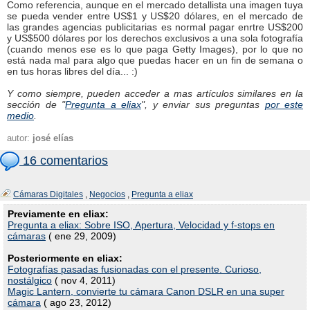
Como referencia, aunque en el mercado detallista una imagen tuya
se pueda vender entre US$1 y US$20 dólares, en el mercado de
las grandes agencias publicitarias es normal pagar enrtre US$200
y US$500 dólares por los derechos exclusivos a una sola fotografía
(cuando menos ese es lo que paga Getty Images), por lo que no
está nada mal para algo que puedas hacer en un fin de semana o
en tus horas libres del día... :)
Y como siempre, pueden acceder a mas artículos similares en la
sección de "
Pregunta a eliax
", y enviar sus preguntas
por este
medio
.
autor:
josé elías
16 comentarios
Cámaras Digitales
,
Negocios
,
Pregunta a eliax
Previamente en eliax:
Pregunta a eliax: Sobre ISO, Apertura, Velocidad y f-stops en
cámaras
( ene 29, 2009)
Posteriormente en eliax:
Fotografías pasadas fusionadas con el presente. Curioso,
nostálgico
( nov 4, 2011)
Magic Lantern, convierte tu cámara Canon DSLR en una super
cámara
( ago 23, 2012)