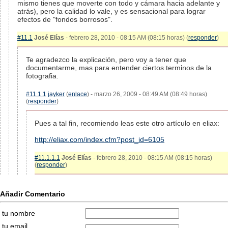
mismo tienes que moverte con todo y cámara hacia adelante y
atrás), pero la calidad lo vale, y es sensacional para lograr
efectos de "fondos borrosos".
#11.1
José Elías
- febrero 28, 2010 - 08:15 AM (08:15 horas) (
responder
)
Te agradezco la explicación, pero voy a tener que
documentarme, mas para entender ciertos terminos de la
fotografia.
#11.1.1
jayker
(
enlace
) - marzo 26, 2009 - 08:49 AM (08:49 horas)
(
responder
)
Pues a tal fin, recomiendo leas este otro artículo en eliax:
http://eliax.com/index.cfm?post_id=6105
#11.1.1.1
José Elías
- febrero 28, 2010 - 08:15 AM (08:15 horas)
(
responder
)
Añadir Comentario
tu nombre
tu email