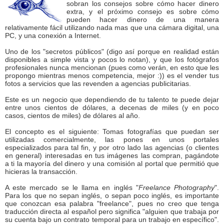
sobran los consejos sobre cómo hacer dinero
extra, y el próximo consejo es sobre cómo
pueden hacer dinero de una manera
relativamente fácil utilizando nada mas que una cámara digital, una
PC, y una conexión a Internet.
Uno de los "secretos públicos" (digo así porque en realidad están
disponibles a simple vista y pocos lo notan), y que los fotógrafos
profesionales nunca mencionan (pues como verán, en esto que les
propongo mientras menos competencia, mejor :)) es el vender tus
fotos a servicios que las revenden a agencias publicitarias.
Este es un negocio que dependiendo de tu talento te puede dejar
entre unos cientos de dólares, a decenas de miles (y en poco
casos, cientos de miles) de dólares al año.
El concepto es el siguiente: Tomas fotografías que puedan ser
utilizadas comercialmente, las pones en unos portales
especializados para tal fin, y por otro lado las agencias (o clientes
en general) interesadas en tus imágenes las compran, pagándote
a ti la mayoría del dinero y una comisión al portal que permitió que
hicieras la transacción.
A este mercado se le llama en inglés "
Freelance Photography
".
Para los que no sepan inglés, o sepan poco inglés, es importante
que conozcan esa palabra "freelance", pues no creo que tenga
traducción directa al español pero significa "alguien que trabaja por
su cuenta bajo un contrato temporal para un trabajo en específico".