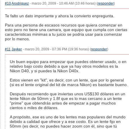
#10
Arodriguez
- marzo 20, 2009 - 10:46 AM (10:46 horas) (
responder
)
Te falto un dato importante y ahora la convierto enpregunta.
Para una persona de escasos recursos que quiera comenzar en
esto pero no tiene una camara, que equipo que cumpla con ciertas
caracteristicas minimas a tu juicio se podria usar para comenzar
por lo menos.
#11
Jayker
- marzo 20, 2009 - 07:36 PM (19:36 horas) (
responder
)
Un buen equipo para empezar que puedes obtener usado, o en
relativo bajo costo debido a que ya hay otros modelos es la
Nikon D40, y si puedes la Nikon D40x.
Estos vienen en "kit", es decir, con un lente, que por lo general
(si es el lente original del kit de marca Nikon) es bastante bueno.
Después recomiendo que inviertas unos US$130 dólares en un
lente Nikon de 50mm y 1.8f que es lo mas cercano a un lente
"prime" que obtendrás antes de empezar a pagar muchos
cientos o miles de dólares.
A propósito, ese es uno de los lentes mas populares del mundo
debido a calidad que ofrece y a ese costo. Es un lente fijo en
50mm (es decir, no puedes hacer zoom con él, sino que tú