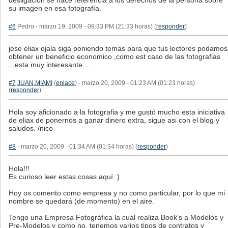
desligacion se hace referencia a los derechos de la persona sobre
su imagen en esa fotografía.
#6
Pedro - marzo 19, 2009 - 09:33 PM (21:33 horas) (
responder
)
jese eliax ojala siga poniendo temas para que tus lectores podamos
obtener un beneficio economico ,como est caso de las fotografias
...esta muy interesante....
#7
JUAN,MIAMI
(
enlace
) - marzo 20, 2009 - 01:23 AM (01:23 horas)
(
responder
)
Hola soy aficionado a la fotografia y me gustó mucho esta iniciativa
de eliax de ponernos a ganar dinero extra, sigue asi con el blog y
saludos. /nico
#8
- marzo 20, 2009 - 01:34 AM (01:34 horas) (
responder
)
Hola!!!
Es curioso leer estas cosas aquí :)
Hoy os comento como empresa y no como particular, por lo que mi
nombre se quedará (de momento) en el aire.
Tengo una Empresa Fotográfica la cual realiza Book's a Modelos y
Pre-Modelos y como no, tenemos varios tipos de contratos y