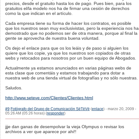
precios, desde el gratuito hasta los de pago. Pues bien, para los
gratuitos el/la modelo nos ha de firmar una cesión de derechos
como la que indican en el artículo.
Cada empresa tiene su forma de hacer los contratos, es posible
que los nuestros sean muy exclusivistas, pero la experiencia nos ha
demostrado que no podemos ser de otra manera, porque al final la
gente se aprovecha de nuestra buena voluntad.
Os dejo el enlace para que os los leáis y de paso si alguien los
quiere que los copie, ya que los nuestros son copiados de otras
webs y retocados para nosotros por un buen equipo de Abogados.
Actualmente ya estamos anunciados en varias páginas webs de
esta clase que comentáis y estamos trabajando para dotar a
nuestra web de una tienda virtual de fotografías y no sólo nuestras.
Saludos.
http://www.seteve.com/Clientes/Clientes.html
#9
Fotógrafo del Grupo de Comunicación SëTëVë
(
enlace
) - marzo 20, 2009 -
05:26 AM (05:26 horas) (
responder
)
jjje dan ganas de desempolvar la vieja Olympus o revisar los
archivos a ver que aparece por ahi!!