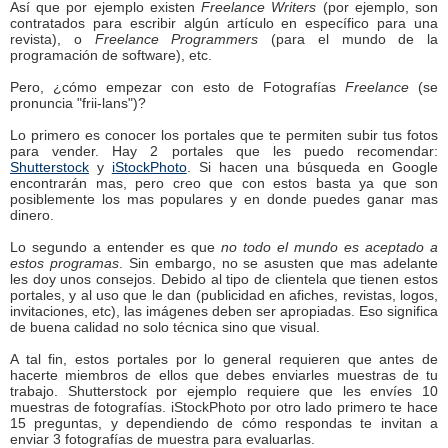
Así que por ejemplo existen
Freelance Writers
(por ejemplo, son
contratados para escribir algún artículo en específico para una
revista), o
Freelance Programmers
(para el mundo de la
programación de software), etc.
Pero, ¿cómo empezar con esto de Fotografías
Freelance
(se
pronuncia "frii-lans")?
Lo primero es conocer los portales que te permiten subir tus fotos
para vender. Hay 2 portales que les puedo recomendar:
Shutterstock
y
iStockPhoto
. Si hacen una búsqueda en Google
encontrarán mas, pero creo que con estos basta ya que son
posiblemente los mas populares y en donde puedes ganar mas
dinero.
Lo segundo a entender es que
no todo el mundo es aceptado a
estos programas
. Sin embargo, no se asusten que mas adelante
les doy unos consejos. Debido al tipo de clientela que tienen estos
portales, y al uso que le dan (publicidad en afiches, revistas, logos,
invitaciones, etc), las imágenes deben ser apropiadas. Eso significa
de buena calidad no solo técnica sino que visual.
A tal fin, estos portales por lo general requieren que antes de
hacerte miembros de ellos que debes enviarles muestras de tu
trabajo. Shutterstock por ejemplo requiere que les envíes 10
muestras de fotografías. iStockPhoto por otro lado primero te hace
15 preguntas, y dependiendo de cómo respondas te invitan a
enviar 3 fotografías de muestra para evaluarlas.