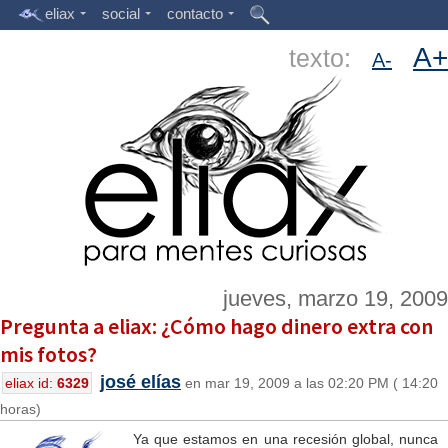
eliax
social
contacto
A+
texto:
A-
jueves, marzo 19, 2009
Pregunta a eliax: ¿Cómo hago dinero extra con
mis fotos?
josé elías
eliax id:
6329
en mar 19, 2009 a las 02:20 PM ( 14:20
horas)
Ya que estamos en una recesión global, nunca