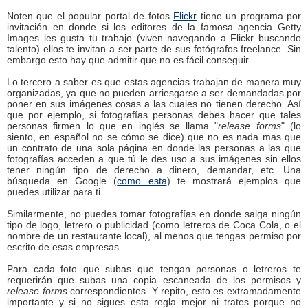
Noten que el popular portal de fotos
Flickr
tiene un programa por
invitación en donde si los editores de la famosa agencia Getty
Images les gusta tu trabajo (viven navegando a Flickr buscando
talento) ellos te invitan a ser parte de sus fotógrafos freelance. Sin
embargo esto hay que admitir que no es fácil conseguir.
Lo tercero a saber es que estas agencias trabajan de manera muy
organizadas, ya que no pueden arriesgarse a ser demandadas por
poner en sus imágenes cosas a las cuales no tienen derecho. Así
que por ejemplo, si fotografías personas debes hacer que tales
personas firmen lo que en inglés se llama "
release forms
" (lo
siento, en español no se cómo se dice) que no es nada mas que
un contrato de una sola página en donde las personas a las que
fotografías acceden a que tú le des uso a sus imágenes sin ellos
tener ningún tipo de derecho a dinero, demandar, etc. Una
búsqueda en Google (
como esta
) te mostrará ejemplos que
puedes utilizar para ti.
Similarmente, no puedes tomar fotografías en donde salga ningún
tipo de logo, letrero o publicidad (como letreros de Coca Cola, o el
nombre de un restaurante local), al menos que tengas permiso por
escrito de esas empresas.
Para cada foto que subas que tengan personas o letreros te
requerirán que subas una copia escaneada de los permisos y
release forms
correspondientes. Y repito, esto es extramadamente
importante y si no sigues esta regla mejor ni trates porque no