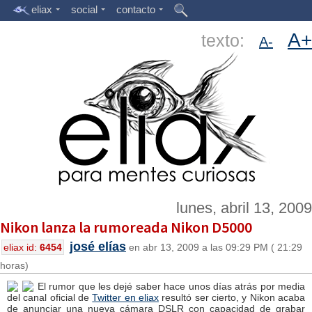
eliax
social
contacto
A+
texto:
A-
lunes, abril 13, 2009
Nikon lanza la rumoreada Nikon D5000
josé elías
eliax id:
6454
en abr 13, 2009 a las 09:29 PM ( 21:29
horas)
El rumor que les dejé saber hace unos días atrás por media
del canal oficial de
Twitter en eliax
resultó ser cierto, y Nikon acaba
de anunciar una nueva cámara DSLR con capacidad de grabar