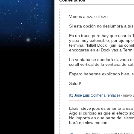
Comentarios
Vamos a rizar el rizo:
Si esta opción no deslumbra a tus
Es un truco pero hay que usar la 
y sea muy extensible, por ejemplo 
terminal "killall Dock" (sin las c
encogerse en el Dock vas a Termina
La ventana se quedará clavada en
scroll vertical de la ventana de s
Espero haberme explicado bien, si
Salud!
#1
Jose Luis Colmena
(
enlace
) - mayo 
Elías, steve jobs es amante a esa 
Algo si curioso es que el efecto s
No importa en que parte del sistema
hará en slow motion.