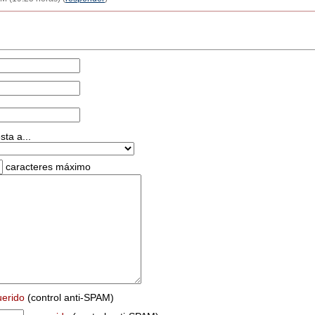
ta a...
caracteres máximo
uerido
(control anti-SPAM)