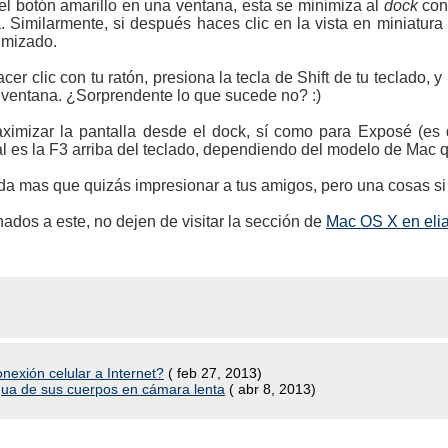
el botón amarillo en una ventana, esta se minimiza al
dock
con
 Similarmente, si después haces clic en la vista en miniatura 
imizado.
cer clic con tu ratón, presiona la tecla de Shift de tu teclado,
la ventana. ¿Sorprendente lo que sucede no? :)
imizar la pantalla desde el dock, sí como para Exposé (es de
l es la F3 arriba del teclado, dependiendo del modelo de Mac 
da mas que quizás impresionar a tus amigos, pero una cosas si 
nados a este, no dejen de visitar la sección de
Mac OS X en eli
nexión celular a Internet?
( feb 27, 2013)
ua de sus cuerpos en cámara lenta
( abr 8, 2013)