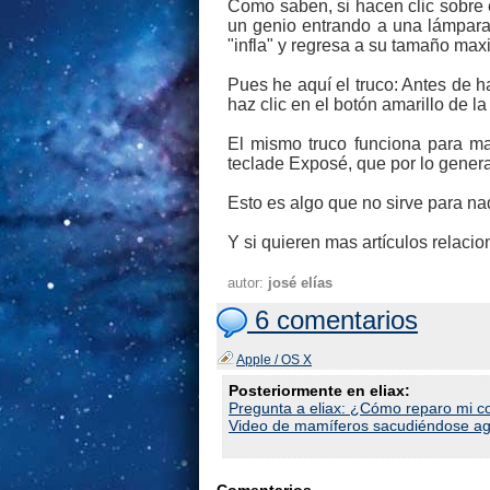
Como saben, si hacen clic sobre 
un genio entrando a una lámpara.
"infla" y regresa a su tamaño max
Pues he aquí el truco: Antes de ha
haz clic en el botón amarillo de 
El mismo truco funciona para max
teclade Exposé, que por lo genera
Esto es algo que no sirve para na
Y si quieren mas artículos relacio
autor:
josé elías
6 comentarios
Apple / OS X
Posteriormente en eliax:
Pregunta a eliax: ¿Cómo reparo mi co
Video de mamíferos sacudiéndose ag