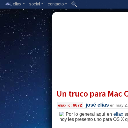
eliax
social
contacto
Un truco para Mac 
josé elías
eliax id:
6672
en may 27
Por lo general aquí en
eliax
sa
hoy les presento uno para OS X qu