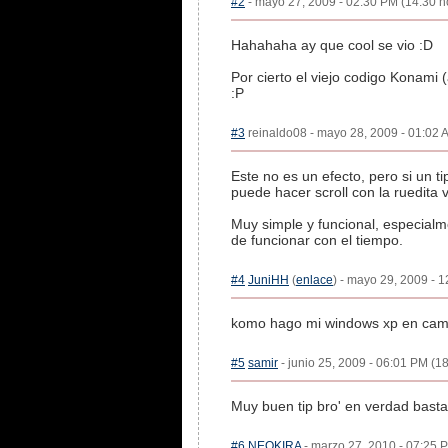
#2
- mayo 27, 2009 - 02:30 PM (14:30 ho
Hahahaha ay que cool se vio :D
Por cierto el viejo codigo Konami 
:P
#3
reinaldo08 - mayo 28, 2009 - 01:02 A
Este no es un efecto, pero si un 
puede hacer scroll con la ruedita v
Muy simple y funcional, especial
de funcionar con el tiempo.
#4
JuniHH
(
enlace
) - mayo 29, 2009 - 1
komo hago mi windows xp en cam
#5
samir
- junio 25, 2009 - 06:01 PM (18
Muy buen tip bro' en verdad bastan
#6
NEOKIRA
- marzo 27, 2010 - 07:25 P