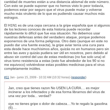
cantidad de muertes están a una distancia abismal de este número.
Con esto se puede suponer que no hemos visto lo peor todavía,
podemos estar por seguro que el virus puede mutar y volverse
mucho más virulento de lo que es pudiendo causar muchos más
estragos.
El H1N1 es de una cepa cercana a la gripe española que si algunos
de los lectores conoces de esta historia puede recordar
rápidamente lo difícil que fue esa situación. No debemos usar
nuestras defensas antes del verdadero ataque, porque podemos
exponernos de una forma peligrosa. Otro dato (aunque en este no
puedo dar una fuente exacta), la gripe aviar tenía una cura para
esta desde hace muchísimos años, quizás no en humanos pero sin
entre las aves y quizás pudiera ser útil en nosotros, pero debido al
abuso sin control del uso de estas medicinas (no fue solo una) el
virus tomo resistencia a estas (esto fue alrededor de los 90 si no
me equivoco) volviéndose estas posibles medicinas para el virus
completamente inútiles.
#11
Jan - junio 15, 2009 - 10:32 AM (10:32 horas) (
responder
)
Jan, creo que tienes razon No USEN LA CURA.... es mejor
incinerar a los infectados y de esa forma librarnos del virus de
una vez por toda... verdad?
oye no tienes gripe o dolor de cabeza....Yo te regalo la gasolina
(6)....