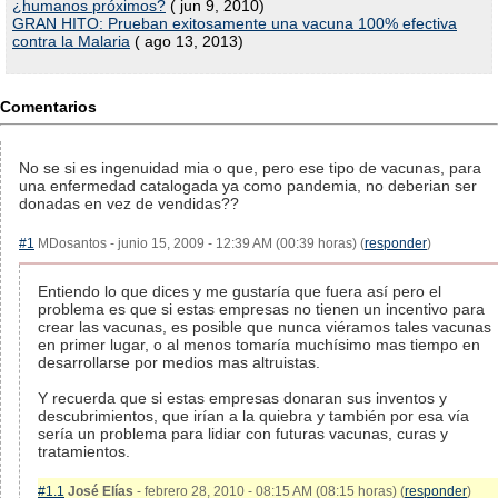
¿humanos próximos?
( jun 9, 2010)
GRAN HITO: Prueban exitosamente una vacuna 100% efectiva
contra la Malaria
( ago 13, 2013)
Comentarios
No se si es ingenuidad mia o que, pero ese tipo de vacunas, para
una enfermedad catalogada ya como pandemia, no deberian ser
donadas en vez de vendidas??
#1
MDosantos - junio 15, 2009 - 12:39 AM (00:39 horas) (
responder
)
Entiendo lo que dices y me gustaría que fuera así pero el
problema es que si estas empresas no tienen un incentivo para
crear las vacunas, es posible que nunca viéramos tales vacunas
en primer lugar, o al menos tomaría muchísimo mas tiempo en
desarrollarse por medios mas altruistas.
Y recuerda que si estas empresas donaran sus inventos y
descubrimientos, que irían a la quiebra y también por esa vía
sería un problema para lidiar con futuras vacunas, curas y
tratamientos.
#1.1
José Elías
- febrero 28, 2010 - 08:15 AM (08:15 horas) (
responder
)