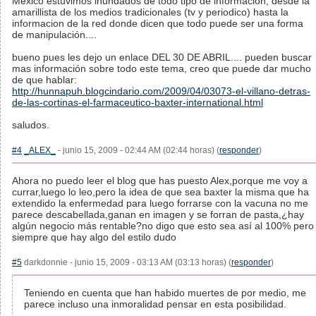
Mexico estuvimos inundados de todo tipo de información, desde la
amarillista de los medios tradicionales (tv y periodico) hasta la
informacion de la red donde dicen que todo puede ser una forma
de manipulación....
bueno pues les dejo un enlace DEL 30 DE ABRIL.... pueden buscar
mas información sobre todo este tema, creo que puede dar mucho
de que hablar:
http://hunnapuh.blogcindario.com/2009/04/03073-el-villano-detras-
de-las-cortinas-el-farmaceutico-baxter-international.html
saludos.
#4
_ALEX_
- junio 15, 2009 - 02:44 AM (02:44 horas) (
responder
)
Ahora no puedo leer el blog que has puesto Alex,porque me voy a
currar,luego lo leo,pero la idea de que sea baxter la misma que ha
extendido la enfermedad para luego forrarse con la vacuna no me
parece descabellada,ganan en imagen y se forran de pasta,¿hay
algún negocio más rentable?no digo que esto sea así al 100% pero
siempre que hay algo del estilo dudo
#5
darkdonnie - junio 15, 2009 - 03:13 AM (03:13 horas) (
responder
)
Teniendo en cuenta que han habido muertes de por medio, me
parece incluso una inmoralidad pensar en esta posibilidad.