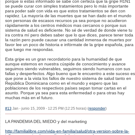
porque si estas informado se sabe con certeza que la gripe H1N1
se puede curar con simples tratamientos pero lo más importante
para poder salir con vida es que estos tratamientos se den con
rapidez. La mayoría de las muertes que se han dado en el mundo
son personas de escasos recursos ya sea porque no acudieron
rápidamente a los centros médicos mas cercanos o porque sus
sistema de salud es deficiente. No sé de verdad de donde viene tu
ira contra mí pero debes saber que lo que dices, parece tener toda
la razón pero puede causar una cantidad inmensa de muertes por
favor lee un poco de historia e infórmate de la gripe española, para
que luego me respondas.
Esta gripe es un gran recordatorio para la humanidad de que
aunque estemos en nuestra cúspide de conocimiento y avance
seguimos siendo vulnerables, seguimos siendo humanos con sus
fallas y desperfectos. Algo bueno que le encuentro a este suceso es
que pone a la vista los fallos de nuestro sistema de salud tanto en
República Dominicana como en el mundo y espero que las
poblaciones de los respectivos países sepan tomar cartas en el
asunto. Porque ya sea para esta enfermedad o para otras hay
muchas más en el futuro.
#13
Jan - junio 15, 2009 - 12:25 PM (12:25 horas) (
responder
)
LA PANDEMIA DEL MIEDO y del marketing
http://familialibre.com/vida-en-familia/salud/otra-version-sobre-la-