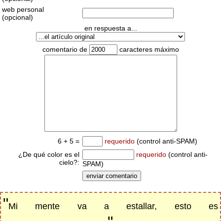
web personal
(opcional)
en respuesta a...
comentario de
caracteres máximo
6 + 5 =
requerido
(control anti-SPAM)
¿De qué color es el
requerido
(control anti-
cielo?:
SPAM)
"
Mi mente va a estallar, esto es