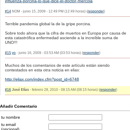
influenza-porcina-lo-que-dice-el-doctor-mercola
#14
NOM - junio 15, 2009 - 12:49 PM (12:49 horas) (
responder
)
Terrible pandemia global la de la gripe porcina.
Sobre todo ahora que la cifra de muertos en Europa por causa de
esta catastrófica enfermedad asciende a la increíble suma de
UNO!!!
#15
yo
- junio 16, 2009 - 03:53 AM (03:53 horas) (
responder
)
Muchos de los comentarios de este artículo están siendo
contestados en esta otra noticia en eliax:
http://eliax.com/index.cfm?post_id=6748
#16
José Elías
- febrero 28, 2010 - 08:15 AM (08:15 horas) (
responder
)
Añadir Comentario
tu nombre
tu email
(opcional)