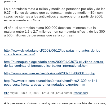
provoca.
La tuberculosis mata a millón y medio de personas por año y de los
9,27 millones de casos que se detectan, más de medio millón son
casos resistentes a los antibióticos y aparecieron a partir de 2006,
especialmente en China.
Al año, el sarampión suma 900.000 decesos, mientras que la
malaria entre 1,5 y 2,7 millones --en su mayoría niños--, de los 300
a 500 millones de personas que se la contraen
http://www.elciudadano.cl/2009/06/12/las-patas-mutantes-de-los-
chanchos-enfermos/
http://hunnapuh.blogcindario.com/2009/04/03073-el-villano-detras-
de-las-cortinas-el-farmaceutico-baxter-international.html
http://www.consumer.es/web/es/salud/2002/03/06/39133.php
http://www.terra.com.co/noticias/articulo/html/acu21309-ah1n1-
poca-cosa-frente-a-otras-enfermedades-expertos.htm
#12
miguel - junio 15, 2009 - 12:03 PM (12:03 horas) (
responder
)
A la persona anónima no estoy siendo una persona fría de corazón,