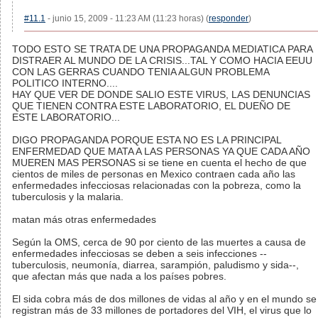
#11.1
- junio 15, 2009 - 11:23 AM (11:23 horas) (
responder
)
TODO ESTO SE TRATA DE UNA PROPAGANDA MEDIATICA PARA
DISTRAER AL MUNDO DE LA CRISIS...TAL Y COMO HACIA EEUU
CON LAS GERRAS CUANDO TENIA ALGUN PROBLEMA
POLITICO INTERNO....
HAY QUE VER DE DONDE SALIO ESTE VIRUS, LAS DENUNCIAS
QUE TIENEN CONTRA ESTE LABORATORIO, EL DUEÑO DE
ESTE LABORATORIO...
DIGO PROPAGANDA PORQUE ESTA NO ES LA PRINCIPAL
ENFERMEDAD QUE MATA A LAS PERSONAS YA QUE CADA AÑO
MUEREN MAS PERSONAS si se tiene en cuenta el hecho de que
cientos de miles de personas en Mexico contraen cada año las
enfermedades infecciosas relacionadas con la pobreza, como la
tuberculosis y la malaria.
matan más otras enfermedades
Según la OMS, cerca de 90 por ciento de las muertes a causa de
enfermedades infecciosas se deben a seis infecciones --
tuberculosis, neumonía, diarrea, sarampión, paludismo y sida--,
que afectan más que nada a los países pobres.
El sida cobra más de dos millones de vidas al año y en el mundo se
registran más de 33 millones de portadores del VIH, el virus que lo