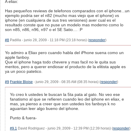
A eliax:
Has pequeños reviews de telefonos comparados con el iphone...un
ejemplo podria ser el n82 (mucho mas viejo que el iphone) vs
iphone (en cualquiera de sus tres versiones) aver cual es el
resultado conste que no puse un modelo mas moderno como lo
son n85, n86, n96, n97 o el SE Satio.... :P
#8
Padilla - junio 28, 2009 - 11:18 PM (23:18 horas) (
responder
)
Yo admiro a Eliax pero cuando habla del iPhone suena como un
apple fanboy.
Que el iphone haga todo chevere y mas facil no le quita sus
meritos, pero a querer endiosar el producto de la elitista apple es
ya un poco patetico.
#9
Frankie Bloise
- junio 29, 2009 - 08:35 AM (08:35 horas) (
responder
)
Yo creo k ustedes le buscan la 5ta pata al gato. No veo ese
fanatismo al que se refieren cuando leo del iphone en eliax, e
mas, ya pienso a creer que son ustedes los fanboys k no
aguantan leer algo bueno del iphone.
Punto & fuera-
#9.1
David Rodriguez - junio 29, 2009 - 12:39 PM (12:39 horas) (
responder
)