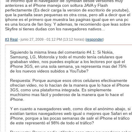
Te informo que el navegador de Symbian desde versiones muy
anteriores a el iPhone maneja con soltura JAVA y Flash
perfectamente (Es decir carga la version de escritorio de youtube),
que la pantalla sean pequenas es otra cosa, pero alli a decir que el
iphone es el primero que muestra las paginas igual que en una pc
es una locura de fan boy. Y ademas, te recomiendo que leas sobre
Skyfire si tienes dudas con los navegadores nativos...
#3
Real
- junio 27, 2009 - 01:12 PM (13:12 horas) (
responder
)
Siguiendo la misma linea del comentario #4.1: Si Nokia,
Samsung, LG, Motorola y todo el mundo tenía celulares que
grababan video, nos puedes explicar a los lectores por qué el
iPhone 3GS, en una sola semana, ya representa mas del 75%
de los nuevos videos subidos a YouTube?
Respuesta: Porque aunque esos otros celulares efectivamente
ofrecían video, no lo hacían de la manera que lo hace el iPhone
3GS, como una plataforma integrada. Es simplemente
muchísimo mas fácil y poderoso de la manera que lo hace el
iPhone.
Y en cuanto a navegadores web, como dice el anónimo abajo, si
existían tantos navegadores web igual o mejores que Safari en el
iPhone, porque a las pocas semanas de salir el iPhone el tráfico
de este representó el 98% de todo el tráfico?