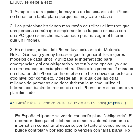
El 90% se debe a esto:
1. Aunque es una opción, la mayoría de los usuarios del iPhone
no tienen una tarifa plana porque es muy caro todavía.
2. Los profesionales tienen mas razón de utilizar el Internet que
una persona común que simplemente se la pase en casa con
una PC (que es mucho mas cómodo para navegar el Internet
que un iPhone).
3. En mi caso, antes del iPhone tuve celulares de Motorola,
Nokia, Samsung y Sony Ericsson (por lo general, los mejores
modelos de cada uno), y utilizaba el Internet solo para
emergencias y si era obligatorio y no tenía otra opción, ya que
no era una experiencia placentera. Desde los primeros 2 minutos
en el Safari del iPhone en Internet se me hizo obvio que esto era
otro nivel por completo, y desde ahí, al igual que las otras
millones de personas que descubrieron lo mismo, utilizo el
Internet con bastante frecuencia en el iPhone, aun si no tengo un
plan ilimitado.
#7.1
José Elías
- febrero 28, 2010 - 08:15 AM (08:15 horas) (
responder
)
En España el iphone se vende con tarifa plana "obligatoria". El
operador dice que el teléfono se conecta automáticamente a
internet sin consultar al usuario, por lo tanto el consumo no se
puede controlar y por eso sólo lo venden con tarifa plana. No