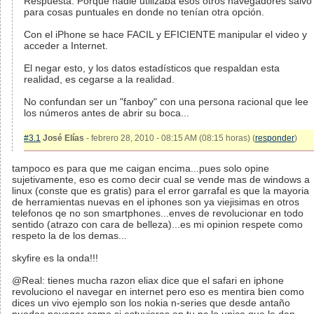
Respuesta: Porque nadie utilizaba esos otros navegadores salvo
para cosas puntuales en donde no tenían otra opción.
Con el iPhone se hace FACIL y EFICIENTE manipular el video y
acceder a Internet.
El negar esto, y los datos estadísticos que respaldan esta
realidad, es cegarse a la realidad.
No confundan ser un "fanboy" con una persona racional que lee
los números antes de abrir su boca...
#3.1
José Elías
- febrero 28, 2010 - 08:15 AM (08:15 horas) (
responder
)
tampoco es para que me caigan encima...pues solo opine
sujetivamente, eso es como decir cual se vende mas de windows a
linux (conste que es gratis) para el error garrafal es que la mayoria
de herramientas nuevas en el iphones son ya viejisimas en otros
telefonos qe no son smartphones...enves de revolucionar en todo
sentido (atrazo con cara de belleza)...es mi opinion respete como
respeto la de los demas...
skyfire es la onda!!!
@Real: tienes mucha razon eliax dice que el safari en iphone
revoluciono el navegar en internet pero eso es mentira bien como
dices un vivo ejemplo son los nokia n-series que desde antaño