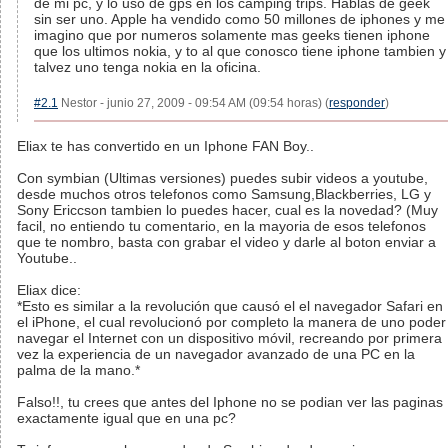
de mi pc, y lo uso de gps en los camping trips. Hablas de geek
sin ser uno. Apple ha vendido como 50 millones de iphones y me
imagino que por numeros solamente mas geeks tienen iphone
que los ultimos nokia, y to al que conosco tiene iphone tambien y
talvez uno tenga nokia en la oficina.
#2.1
Nestor - junio 27, 2009 - 09:54 AM (09:54 horas) (
responder
)
Eliax te has convertido en un Iphone FAN Boy..
Con symbian (Ultimas versiones) puedes subir videos a youtube,
desde muchos otros telefonos como Samsung,Blackberries, LG y
Sony Ericcson tambien lo puedes hacer, cual es la novedad? (Muy
facil, no entiendo tu comentario, en la mayoria de esos telefonos
que te nombro, basta con grabar el video y darle al boton enviar a
Youtube..
Eliax dice:
*Esto es similar a la revolución que causó el el navegador Safari en
el iPhone, el cual revolucionó por completo la manera de uno poder
navegar el Internet con un dispositivo móvil, recreando por primera
vez la experiencia de un navegador avanzado de una PC en la
palma de la mano.*
Falso!!, tu crees que antes del Iphone no se podian ver las paginas
exactamente igual que en una pc?