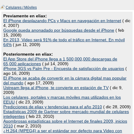
Celulares / Móviles
Previamente en eliax:
El iPhone desplazando PCs y Macs en navegación en Internet
( dic
4, 2007)
Google queda anonadado por búsquedas desde el iPhone
( feb
15, 2008)
En 2013, Video será 91% de todo el tráfico en Internet. En móvil
64%
( jun 11, 2009)
Posteriormente en eliax:
El App Store del iPhone llega a 1,500,000,000 descargas de
65,000 aplicaciones
( jul 14, 2009)
iPhone 3GS vs Palm Pre - Encuesta de satisfacción de usuarios
(
ago 16, 2009)
El iPhone se acaba de convertir en la cámara digital mas popular
del mundo
( ago 17, 2009)
Ustream llega al iPhone, te convierte en estación de TV
( dic 9,
2009)
Los celulares, portales y marcas móviles mas utilizados en los
EEUU
( dic 23, 2009)
Predicciones de eliax y tendencias para el año 2010
( dic 28, 2009)
Estadísticas 2009 de Gartner sobre mercado mundial de celulares
inteligentes
( feb 23, 2010)
Asombrosas estadísticas sobre el Internet de finales 2009, inicios
2010
( mar 2, 2010)
¿H.264 (MPEG4) a ser el estándar por defecto para Video con