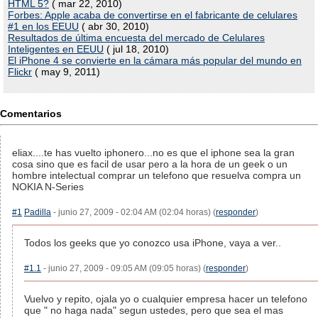
HTML 5?
( mar 22, 2010)
Forbes: Apple acaba de convertirse en el fabricante de celulares
#1 en los EEUU
( abr 30, 2010)
Resultados de última encuesta del mercado de Celulares
Inteligentes en EEUU
( jul 18, 2010)
El iPhone 4 se convierte en la cámara más popular del mundo en
Flickr
( may 9, 2011)
Comentarios
eliax....te has vuelto iphonero...no es que el iphone sea la gran
cosa sino que es facil de usar pero a la hora de un geek o un
hombre intelectual comprar un telefono que resuelva compra un
NOKIA N-Series
#1
Padilla
- junio 27, 2009 - 02:04 AM (02:04 horas) (
responder
)
Todos los geeks que yo conozco usa iPhone, vaya a ver..
#1.1
- junio 27, 2009 - 09:05 AM (09:05 horas) (
responder
)
Vuelvo y repito, ojala yo o cualquier empresa hacer un telefono
que " no haga nada" segun ustedes, pero que sea el mas