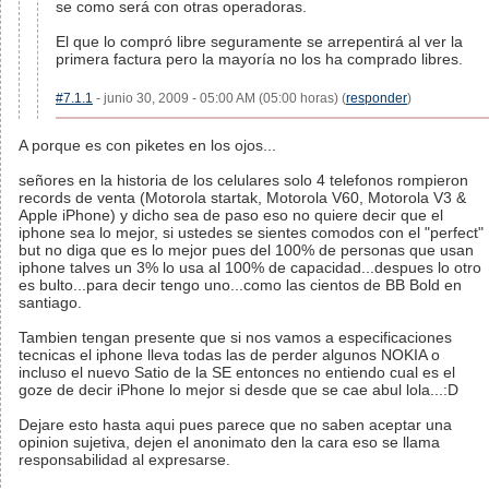
se como será con otras operadoras.
El que lo compró libre seguramente se arrepentirá al ver la
primera factura pero la mayoría no los ha comprado libres.
#7.1.1
- junio 30, 2009 - 05:00 AM (05:00 horas) (
responder
)
A porque es con piketes en los ojos...
señores en la historia de los celulares solo 4 telefonos rompieron
records de venta (Motorola startak, Motorola V60, Motorola V3 &
Apple iPhone) y dicho sea de paso eso no quiere decir que el
iphone sea lo mejor, si ustedes se sientes comodos con el "perfect"
but no diga que es lo mejor pues del 100% de personas que usan
iphone talves un 3% lo usa al 100% de capacidad...despues lo otro
es bulto...para decir tengo uno...como las cientos de BB Bold en
santiago.
Tambien tengan presente que si nos vamos a especificaciones
tecnicas el iphone lleva todas las de perder algunos NOKIA o
incluso el nuevo Satio de la SE entonces no entiendo cual es el
goze de decir iPhone lo mejor si desde que se cae abul lola...:D
Dejare esto hasta aqui pues parece que no saben aceptar una
opinion sujetiva, dejen el anonimato den la cara eso se llama
responsabilidad al expresarse.