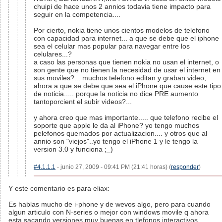
chuipi de hace unos 2 annios todavia tiene impacto para
seguir en la competencia....
Por cierto, nokia tiene unos cientos modelos de telefono
con capacidad para internet... a que se debe que el iphone
sea el celular mas popular para navegar entre los
celulares...?
a caso las personas que tienen nokia no usan el internet, o
son gente que no tienen la necesidad de usar el internet en
sus moviles?... muchos telefono editan y graban video,
ahora a que se debe que sea el iPhone que cause este tipo
de noticia..... porque la noticia no dice PRE aumento
tantoporcient el subir videos?...
y ahora creo que mas importante..... que telefono recibe el
soporte que apple le da al iPhone? yo tengo muchos
pelefonos quemados por actualizacion.... y otros que al
annio son "viejos"..yo tengo el iPhone 1 y le tengo la
version 3.0 y funciona ;_)
#4.1.1.1
- junio 27, 2009 - 09:41 PM (21:41 horas) (
responder
)
Y este comentario es para eliax:
Es hablas mucho de i-phone y de wevos algo, pero para cuando
algun articulo con N-series o mejor con windows movile q ahora
esta sacando versiones muy buenas en tlefonos interactivos