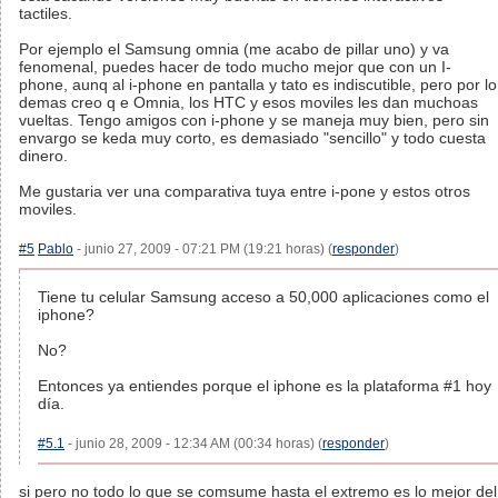
tactiles.
Por ejemplo el Samsung omnia (me acabo de pillar uno) y va
fenomenal, puedes hacer de todo mucho mejor que con un I-
phone, aunq al i-phone en pantalla y tato es indiscutible, pero por lo
demas creo q e Omnia, los HTC y esos moviles les dan muchoas
vueltas. Tengo amigos con i-phone y se maneja muy bien, pero sin
envargo se keda muy corto, es demasiado "sencillo" y todo cuesta
dinero.
Me gustaria ver una comparativa tuya entre i-pone y estos otros
moviles.
#5
Pablo
- junio 27, 2009 - 07:21 PM (19:21 horas) (
responder
)
Tiene tu celular Samsung acceso a 50,000 aplicaciones como el
iphone?
No?
Entonces ya entiendes porque el iphone es la plataforma #1 hoy
día.
#5.1
- junio 28, 2009 - 12:34 AM (00:34 horas) (
responder
)
si pero no todo lo que se comsume hasta el extremo es lo mejor del