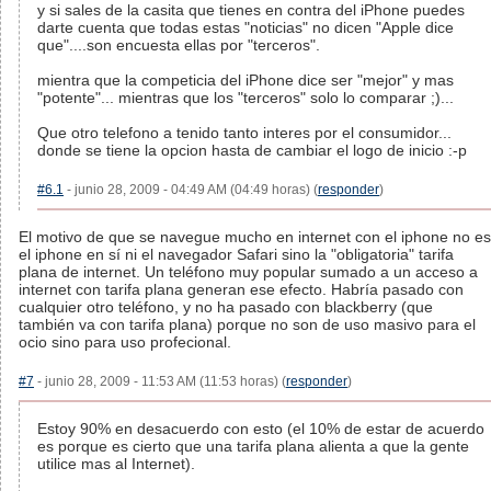
y si sales de la casita que tienes en contra del iPhone puedes
darte cuenta que todas estas "noticias" no dicen "Apple dice
que"....son encuesta ellas por "terceros".
mientra que la competicia del iPhone dice ser "mejor" y mas
"potente"... mientras que los "terceros" solo lo comparar ;)...
Que otro telefono a tenido tanto interes por el consumidor...
donde se tiene la opcion hasta de cambiar el logo de inicio :-p
#6.1
- junio 28, 2009 - 04:49 AM (04:49 horas) (
responder
)
El motivo de que se navegue mucho en internet con el iphone no es
el iphone en sí ni el navegador Safari sino la "obligatoria" tarifa
plana de internet. Un teléfono muy popular sumado a un acceso a
internet con tarifa plana generan ese efecto. Habría pasado con
cualquier otro teléfono, y no ha pasado con blackberry (que
también va con tarifa plana) porque no son de uso masivo para el
ocio sino para uso profecional.
#7
- junio 28, 2009 - 11:53 AM (11:53 horas) (
responder
)
Estoy 90% en desacuerdo con esto (el 10% de estar de acuerdo
es porque es cierto que una tarifa plana alienta a que la gente
utilice mas al Internet).