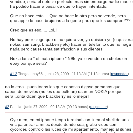
vendido, seria el netocio perfecto, mas sin embargo nadie mas lo
ha podido hacer a pesar de que lo hayan intentado.
Que no hace esto.... Que no hace lo otro pero se vende, sera
que apple le hace brujerias a la gente para que los compren???
Creo que es eso, ... LoL!
No hay peor ciego que el no quiera ver, ya quisiera yo (o quisiera
nokia, samsung, blackberry,etc) hacer un telefonito que no haga
nada pero cause tanta satisfaccion a sus clientes
Nokia lanzo " el mata iphone " N95, ya lo venden en cheles en
ebay por que sera?
#1.2
Thegoodboy66 - junio 28, 2009 - 11:13 AM (11:13 horas) (
responder
)
no lo creo...pues todos los que conosco digase personas que
saben de moviles (no los que bultean) usan un NOKIA por que
sera...orita dicen que blackberry es lo mejor!
#2
Padilla - junio 27, 2009 - 09:13 AM (09:13 horas) (
responder
)
Oye men, en mi iphone tengo terminal con linea al shell de unix,
vnc pa entrar a mi pc desde donde sea, grabo video con
cycorder, controlo las luces de mi apartamento, manejo al itunes