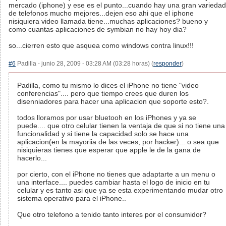
mercado (iphone) y ese es el punto...cuando hay una gran variedad
de telefonos mucho mejores...dejen eso ahi que el iphone
nisiquiera video llamada tiene...muchas aplicaciones? bueno y
como cuantas aplicaciones de symbian no hay hoy dia?
so...cierren esto que asquea como windows contra linux!!!
#6
Padilla - junio 28, 2009 - 03:28 AM (03:28 horas) (
responder
)
Padilla, como tu mismo lo dices el iPhone no tiene "video
conferencias".... pero que tiempo crees que duren los
disenniadores para hacer una aplicacion que soporte esto?.
todos lloramos por usar bluetooh en los iPhones y ya se
puede.... que otro celular tienen la ventaja de que si no tiene una
funcionalidad y si tiene la capacidad solo se hace una
aplicacion(en la mayoriia de las veces, por hacker)... o sea que
nisiquieras tienes que esperar que apple le de la gana de
hacerlo...
por cierto, con el iPhone no tienes que adaptarte a un menu o
una interface.... puedes cambiar hasta el logo de inicio en tu
celular y es tanto asi que ya se esta experimentando mudar otro
sistema operativo para el iPhone..
Que otro telefono a tenido tanto interes por el consumidor?