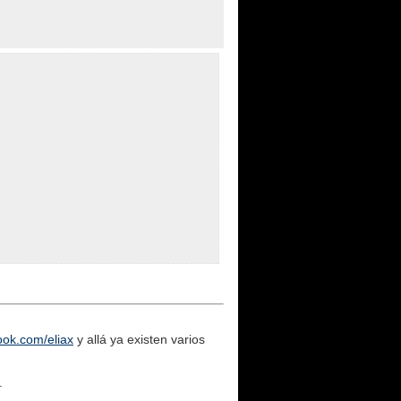
ook.com/eliax
y allá ya existen varios
.