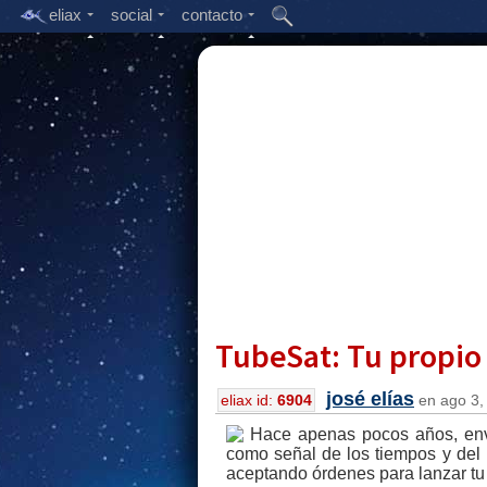
eliax
social
contacto
TubeSat: Tu propio 
josé elías
eliax id:
6904
en ago 3, 
Hace apenas pocos años, envia
como señal de los tiempos y del
aceptando órdenes para lanzar tu 