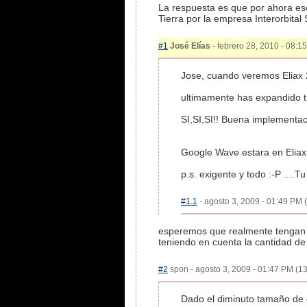
La respuesta es que por ahora es
Tierra por la empresa Interorbital
#1
José Elías
- febrero 28, 2010 - 08:15
Jose, cuando veremos Eliax 
ultimamente has expandido tu 
SI,SI,SI!! Buena implementaci
Google Wave estara en Eliax
p.s. exigente y todo :-P ....Tu
#1.1
- agosto 3, 2009 - 01:49 PM (
esperemos que realmente tengan bie
teniendo en cuenta la cantidad de
#2
spon - agosto 3, 2009 - 01:47 PM (13
Dado el diminuto tamaño de e