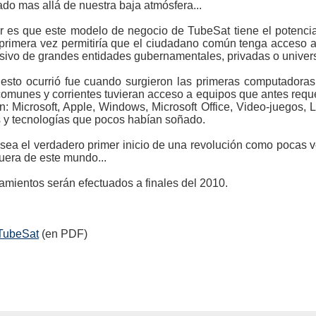
do mas allá de nuestra baja atmósfera...
 es que este modelo de negocio de TubeSat tiene el potencial
 primera vez permitiría que el ciudadano común tenga acceso a
sivo de grandes entidades gubernamentales, privadas o universi
a esto ocurrió fue cuando surgieron las primeras computador
omunes y corrientes tuvieran acceso a equipos que antes reque
: Microsoft, Apple, Windows, Microsoft Office, Video-juegos, 
s y tecnologías que pocos habían soñado.
sea el verdadero primer inicio de una revolución como pocas ve
fuera de este mundo...
amientos serán efectuados a finales del 2010.
l TubeSat
(en PDF)