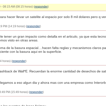
 - 08:15 AM (08:15 horas) (
responder
)
ra hacer llevar un satelite al espacio por solo 8 mil dolares pero q ve
19 PM (14:19 horas) (
responder
)
uele tener un gran impacto como detalla en el articulo, ya que esta tec
emos visto en otras areas.
a de la basura espacial....hacen falta reglas y mecanismos claros para 
ciente con la basura aqui en la superficie.
4 horas) (
responder
)
ashback de Wall*E. Recuerdan la enorme cantidad de desechos de sateli
llegamos a eso algun dia y ahora mas con una empresa como Interorbi
03:49 PM (15:49 horas) (
responder
)