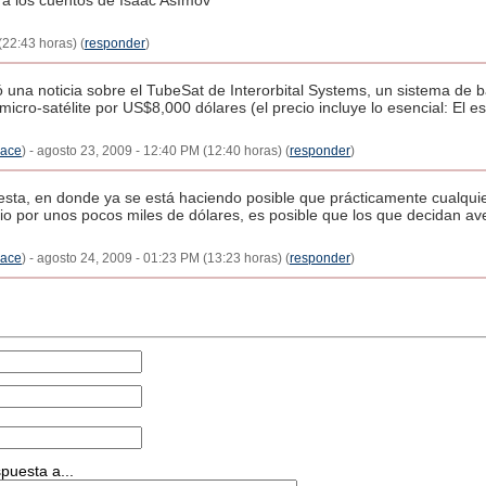
a los cuentos de Isaac Asímov
(22:43 horas) (
responder
)
 una noticia sobre el TubeSat de Interorbital Systems, un sistema de b
 micro-satélite por US$8,000 dólares (el precio incluye lo esencial: El e
lace
) - agosto 23, 2009 - 12:40 PM (12:40 horas) (
responder
)
esta, en donde ya se está haciendo posible que prácticamente cualqu
acio por unos pocos miles de dólares, es posible que los que decidan a
lace
) - agosto 24, 2009 - 01:23 PM (13:23 horas) (
responder
)
puesta a...