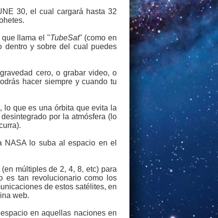
UNE 30, el cual cargará hasta 32
ohetes.
 que llama el "
TubeSat
" (como en
ero dentro y sobre del cual puedes
 gravedad cero, o grabar video, o
 podrás hacer siempre y cuando tu
 lo que es una órbita que evita la
 desintegrado por la atmósfera (lo
urra).
la NASA lo suba al espacio en el
en múltiples de 2, 4, 8, etc) para
o es tan revolucionario como los
unicaciones de estos satélites, en
gina web.
l espacio en aquellas naciones en