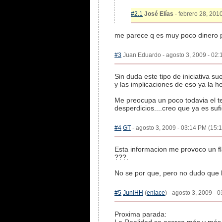
#2.1
José Elías
- febrero 28, 2010
me parece q es muy poco dinero pa
#3
Juan Eduardo - agosto 3, 2009 - 02:
Sin duda este tipo de iniciativa s
y las implicaciones de eso ya la h
Me preocupa un poco todavia el tem
desperdicios....creo que ya es sufi
#4
GT
- agosto 3, 2009 - 03:14 PM (15:1
Esta informacion me provoco un fl
???.
No se por que, pero no dudo que 
#5
JuniHH
(
enlace
) - agosto 3, 2009 - 
Proxima parada: