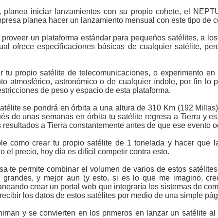
, planea iniciar lanzamientos con su propio cohete, el NEPT
empresa planea hacer un lanzamiento mensual con este tipo de c
proveer un plataforma estándar para pequeños satélites, a los
cual ofrece especificaciones básicas de cualquier satélite, p
ar tu propio satélite de telecomunicaciones, o experimento en
nto atmosférico, astronómico o de cualquier índole, por fin lo
estricciones de peso y espacio de esta plataforma.
élite se pondrá en órbita a una altura de 310 Km (192 Millas),
és de unas semanas en órbita tu satélite regresa a Tierra y es
s resultados a Tierra constantemente antes de que ese evento oc
ble como crear tu propio satélite de 1 tonelada y hacer que 
el precio, hoy día es difícil competir contra esto.
a te permite combinar el volumen de varios de estos satélites (
 grandes, y mejor aun (y esto, si es lo que me imagino, cre
aneando crear un portal web que integraría los sistemas de com
recibir los datos de estos satélites por medio de una simple pá
man y se convierten en los primeros en lanzar un satélite a