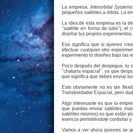
La empresa,
Interorbital Systems
pequeños satélites a órbita. La 
La idea de esta empresa es la de 
"satélite en forma de tubo"), el 
diseñar tus propios experimentos.
Eso significa que si quieres cre
efectuar cualquier otro experime
experimento lo diseñes bajo las r
Poco después del despegue, tu sat
"chatarra espacial", ya que despu
que significa que debes enviar tu
Esto obviamente no es tan flexi
Transbordador Espacial, pero dado 
Algo interesante es que la empres
que puedas enviar satélites mas
satélites mismos) es que están pl
esencia permitiéndote controlar y 
Vamos a ver ahora quienes se ani