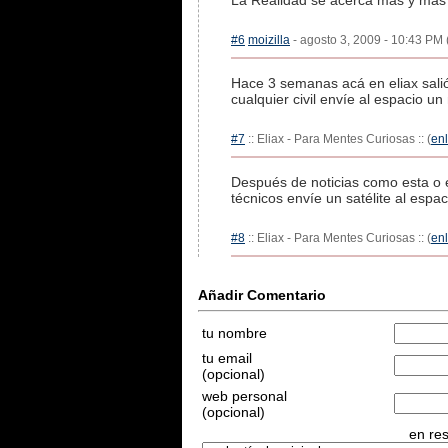
La Realidad se acerca más y más 
#6
moizilla
- agosto 3, 2009 - 10:43 PM 
Hace 3 semanas acá en eliax salió
cualquier civil envíe al espacio un
#7
:: Eliax - Para Mentes Curiosas :: (
en
Después de noticias como esta o 
técnicos envíe un satélite al esp
#8
:: Eliax - Para Mentes Curiosas :: (
en
Añadir Comentario
tu nombre
tu email
(opcional)
web personal
(opcional)
en res