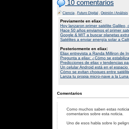
10 comentarios
Ciencia
,
Futuro Digital
,
Opinión / Análisis
Previamente en eliax:
Hoy lanzaron primer satélite Galileo,
Hace 50 años enviamos el primer satéli
Google & MIT a buscar planetas extra
Satélites a enviar energía solar a Cal
Posteriormente en eliax:
Eliax entrevista a Randa Milliron de I
Pregunta a eliax: ¿Cómo se estabiliza 
Predicciones de eliax y tendencias p
Un celular Android está en el espacio
Cómo se evitan choques entre satélite
Lanza tu propia micro-nave a la Luna
Comentarios
Como muchos saben estas noticias
comentarios sobre esta noticia.
Uno de esos habla sobre lo peligr