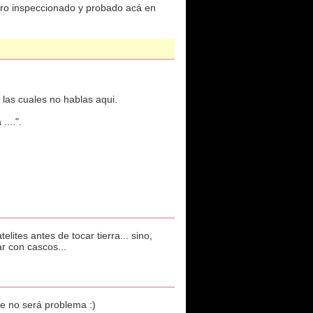
ero inspeccionado y probado acá en
e las cuales no hablas aqui.
....".
ites antes de tocar tierra... sino,
r con cascos...
se no será problema :)