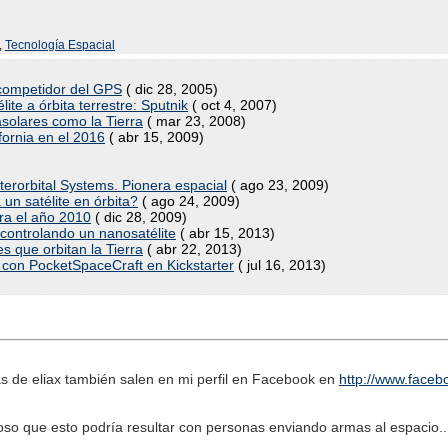
,
Tecnología Espacial
 competidor del GPS
( dic 28, 2005)
te a órbita terrestre: Sputnik
( oct 4, 2007)
solares como la Tierra
( mar 23, 2008)
ifornia en el 2016
( abr 15, 2009)
nterorbital Systems. Pionera espacial
( ago 23, 2009)
un satélite en órbita?
( ago 24, 2009)
ara el año 2010
( dic 28, 2009)
 controlando un nanosatélite
( abr 15, 2013)
s que orbitan la Tierra
( abr 22, 2013)
 con PocketSpaceCraft en Kickstarter
( jul 16, 2013)
 de eliax también salen en mi perfil en Facebook en
http://www.faceb
oso que esto podría resultar con personas enviando armas al espacio..