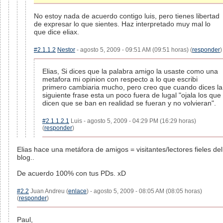
No estoy nada de acuerdo contigo luis, pero tienes libertad
de expresar lo que sientes. Haz interpretado muy mal lo
que dice eliax.
#2.1.1.2
Nestor
- agosto 5, 2009 - 09:51 AM (09:51 horas) (
responder
)
Elias, Si dices que la palabra amigo la usaste como una
metafora mi opinion con respecto a lo que escribi
primero cambiaria mucho, pero creo que cuando dices la
siguiente frase esta un poco fuera de lugal "ojala los que
dicen que se ban en realidad se fueran y no volvieran".
#2.1.1.2.1
Luis - agosto 5, 2009 - 04:29 PM (16:29 horas)
(
responder
)
Elias hace una metáfora de amigos = visitantes/lectores fieles del
blog..
De acuerdo 100% con tus PDs. xD
#2.2
Juan Andreu (
enlace
) - agosto 5, 2009 - 08:05 AM (08:05 horas)
(
responder
)
Paul,