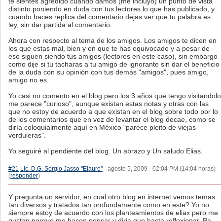
te sientes agredido cuando damos (me incluyo) un punto de vista
distinto poniendo en duda con tus lectores lo que has publicado, y
cuando haces replica del comentario dejas ver que tu palabra es
ley, sin dar partida al comentario.
Ahora con respecto al tema de los amigos. Los amigos te dicen en
los que estas mal, bien y en que te has equivocado y a pesar de
eso siguen siendo tus amigos (lectores en este caso), sin embargo
como dije si tu tacharas a tu amigo de ignorante sin dar el beneficio
de la duda con su opinión con tus demás "amigos", pues amigo,
amigo no es.
Yo casi no comento en el blog pero los 3 años que tengo visitandolo
me parece "curioso", aunque existan estas notas y otras con las
que no estoy de acuerdo a que existan en el blog sobre todo por lo
de los comentarios que en vez de levantar el blog decae, como se
diría coloquialmente aquí en México "parece pleito de viejas
verduleras".
Yo seguiré al pendiente del blog. Un abrazo y Un saludo Elias.
#21
Lic. D.G. Sergio Jasso "Elaure"
- agosto 5, 2009 - 02:04 PM (14:04 horas)
(
responder
)
Y pregunta un servidor, en cual otro blog en internet vemos temas
tan diversos y tratados tan profundamente como en este? Yo no
siempre estoy de acuerdo con los planteamientos de eliax pero me
gustan porque me hacen pensar y diria que hasta reflexionar. Pa