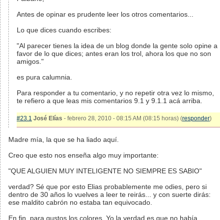
Antes de opinar es prudente leer los otros comentarios...
Lo que dices cuando escribes:
"Al parecer tienes la idea de un blog donde la gente solo opine a
favor de lo que dices; antes eran los trol, ahora los que no son
amigos."
es pura calumnia.
Para responder a tu comentario, y no repetir otra vez lo mismo,
te refiero a que leas mis comentarios 9.1 y 9.1.1 acá arriba.
#23.1
José Elías
- febrero 28, 2010 - 08:15 AM (08:15 horas) (
responder
)
Madre mía, la que se ha liado aquí.
Creo que esto nos enseña algo muy importante:
"QUE ALGUIEN MUY INTELIGENTE NO SIEMPRE ES SABIO"
verdad? Sé que por esto Elias probablemente me odies, pero si
dentro de 30 años lo vuelves a leer te reirás... y con suerte dirás:
ese maldito cabrón no estaba tan equivocado.
En fin, para gustos los colores. Yo la verdad es que no había