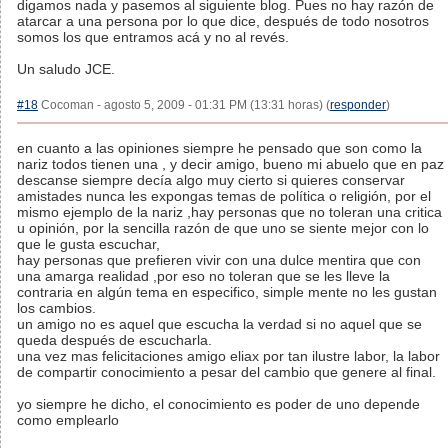
digamos nada y pasemos al siguiente blog. Pues no hay razón de
atarcar a una persona por lo que dice, después de todo nosotros
somos los que entramos acá y no al revés.
Un saludo JCE.
#18
Cocoman - agosto 5, 2009 - 01:31 PM (13:31 horas) (
responder
)
en cuanto a las opiniones siempre he pensado que son como la
nariz todos tienen una , y decir amigo, bueno mi abuelo que en paz
descanse siempre decía algo muy cierto si quieres conservar
amistades nunca les expongas temas de política o religión, por el
mismo ejemplo de la nariz ,hay personas que no toleran una critica
u opinión, por la sencilla razón de que uno se siente mejor con lo
que le gusta escuchar,
hay personas que prefieren vivir con una dulce mentira que con
una amarga realidad ,por eso no toleran que se les lleve la
contraria en algún tema en especifico, simple mente no les gustan
los cambios.
un amigo no es aquel que escucha la verdad si no aquel que se
queda después de escucharla.
una vez mas felicitaciones amigo eliax por tan ilustre labor, la labor
de compartir conocimiento a pesar del cambio que genere al final.
yo siempre he dicho, el conocimiento es poder de uno depende
como emplearlo