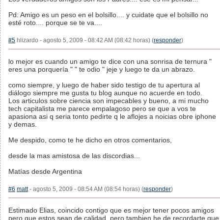
Pd: Amigo es un peso en el bolsillo.... y cuidate que el bolsillo no
esté roto.... porque se te va....
#5
hlizardo - agosto 5, 2009 - 08:42 AM (08:42 horas) (
responder
)
lo mejor es cuando un amigo te dice con una sonrisa de ternura "
eres una porquería " " te odio " jeje y luego te da un abrazo.
como siempre, y luego de haber sido testigo de tu apertura al
diálogo siempre me gusta tu blog aunque no acuerde en todo.
Los articulos sobre ciencia son impecables y bueno, a mi mucho
tech capitalista me parece empalagoso pero se que a vos te
apasiona asi q seria tonto pedirte q le aflojes a noicias obre iphone
y demas.
Me despido, como te he dicho en otros comentarios,
desde la mas amistosa de las discordias...
Matías desde Argentina
#6
matt
- agosto 5, 2009 - 08:54 AM (08:54 horas) (
responder
)
Estimado Elias, coincido contigo que es mejor tener pocos amigos
pero que estos sean de calidad, pero tambien he de recordarte que