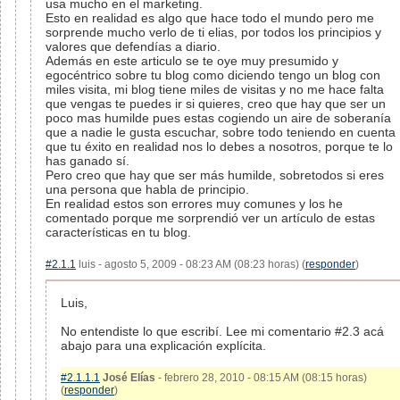
usa mucho en el marketing.
Esto en realidad es algo que hace todo el mundo pero me
sorprende mucho verlo de ti elias, por todos los principios y
valores que defendías a diario.
Además en este articulo se te oye muy presumido y
egocéntrico sobre tu blog como diciendo tengo un blog con
miles visita, mi blog tiene miles de visitas y no me hace falta
que vengas te puedes ir si quieres, creo que hay que ser un
poco mas humilde pues estas cogiendo un aire de soberanía
que a nadie le gusta escuchar, sobre todo teniendo en cuenta
que tu éxito en realidad nos lo debes a nosotros, porque te lo
has ganado sí.
Pero creo que hay que ser más humilde, sobretodos si eres
una persona que habla de principio.
En realidad estos son errores muy comunes y los he
comentado porque me sorprendió ver un artículo de estas
características en tu blog.
#2.1.1
luis - agosto 5, 2009 - 08:23 AM (08:23 horas) (
responder
)
Luis,
No entendiste lo que escribí. Lee mi comentario #2.3 acá
abajo para una explicación explícita.
#2.1.1.1
José Elías
- febrero 28, 2010 - 08:15 AM (08:15 horas)
(
responder
)