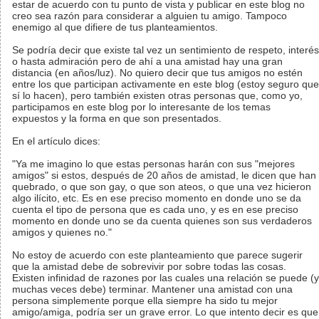
estar de acuerdo con tu punto de vista y publicar en este blog no
creo sea razón para considerar a alguien tu amigo. Tampoco
enemigo al que difiere de tus planteamientos.
Se podría decir que existe tal vez un sentimiento de respeto, interés
o hasta admiración pero de ahí a una amistad hay una gran
distancia (en años/luz). No quiero decir que tus amigos no estén
entre los que participan activamente en este blog (estoy seguro que
sí lo hacen), pero también existen otras personas que, como yo,
participamos en este blog por lo interesante de los temas
expuestos y la forma en que son presentados.
En el artículo dices:
"Ya me imagino lo que estas personas harán con sus "mejores
amigos" si estos, después de 20 años de amistad, le dicen que han
quebrado, o que son gay, o que son ateos, o que una vez hicieron
algo ilícito, etc. Es en ese preciso momento en donde uno se da
cuenta el tipo de persona que es cada uno, y es en ese preciso
momento en donde uno se da cuenta quienes son sus verdaderos
amigos y quienes no."
No estoy de acuerdo con este planteamiento que parece sugerir
que la amistad debe de sobrevivir por sobre todas las cosas.
Existen infinidad de razones por las cuales una relación se puede (y
muchas veces debe) terminar. Mantener una amistad con una
persona simplemente porque ella siempre ha sido tu mejor
amigo/amiga, podría ser un grave error. Lo que intento decir es que