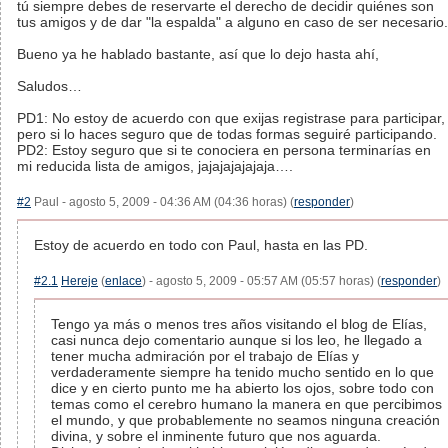
tú siempre debes de reservarte el derecho de decidir quiénes son
tus amigos y de dar "la espalda" a alguno en caso de ser necesario.
Bueno ya he hablado bastante, así que lo dejo hasta ahí,
Saludos…
PD1: No estoy de acuerdo con que exijas registrase para participar,
pero si lo haces seguro que de todas formas seguiré participando.
PD2: Estoy seguro que si te conociera en persona terminarías en
mi reducida lista de amigos, jajajajajajaja….
#2
Paul - agosto 5, 2009 - 04:36 AM (04:36 horas) (
responder
)
Estoy de acuerdo en todo con Paul, hasta en las PD.
#2.1
Hereje
(
enlace
) - agosto 5, 2009 - 05:57 AM (05:57 horas) (
responder
)
Tengo ya más o menos tres años visitando el blog de Elías,
casi nunca dejo comentario aunque si los leo, he llegado a
tener mucha admiración por el trabajo de Elías y
verdaderamente siempre ha tenido mucho sentido en lo que
dice y en cierto punto me ha abierto los ojos, sobre todo con
temas como el cerebro humano la manera en que percibimos
el mundo, y que probablemente no seamos ninguna creación
divina, y sobre el inminente futuro que nos aguarda.