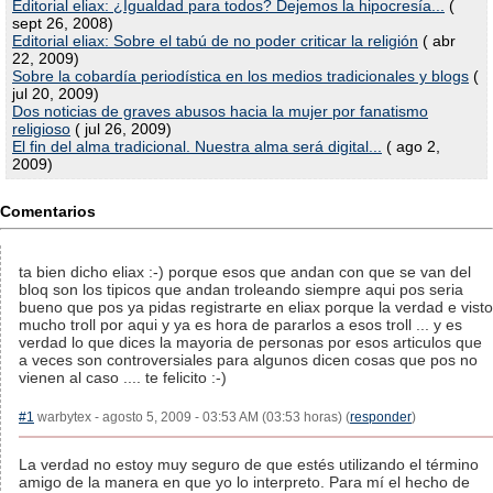
Editorial eliax: ¿Igualdad para todos? Dejemos la hipocresía...
(
sept 26, 2008)
Editorial eliax: Sobre el tabú de no poder criticar la religión
( abr
22, 2009)
Sobre la cobardía periodística en los medios tradicionales y blogs
(
jul 20, 2009)
Dos noticias de graves abusos hacia la mujer por fanatismo
religioso
( jul 26, 2009)
El fin del alma tradicional. Nuestra alma será digital...
( ago 2,
2009)
Comentarios
ta bien dicho eliax :-) porque esos que andan con que se van del
bloq son los tipicos que andan troleando siempre aqui pos seria
bueno que pos ya pidas registrarte en eliax porque la verdad e visto
mucho troll por aqui y ya es hora de pararlos a esos troll ... y es
verdad lo que dices la mayoria de personas por esos articulos que
a veces son controversiales para algunos dicen cosas que pos no
vienen al caso .... te felicito :-)
#1
warbytex - agosto 5, 2009 - 03:53 AM (03:53 horas) (
responder
)
La verdad no estoy muy seguro de que estés utilizando el término
amigo de la manera en que yo lo interpreto. Para mí el hecho de