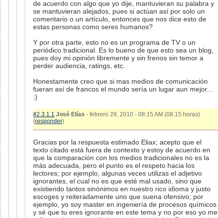
de acuerdo con algo que yo dije, mantuvieran su palabra y
se mantuvieran alejados, pues si actúan así por solo un
comentario o un artículo, entonces que nos dice esto de
estas personas como seres humanos?
Y por otra parte, esto no es un programa de TV o un
periódico tradicional. Es lo bueno de que esto sea un blog,
pues doy mi opinión libremente y sin frenos sin temor a
perder audiencia, ratings, etc.
Honestamente creo que si mas medios de comunicación
fueran así de francos el mundo sería un lugar aun mejor...
:)
#2.3.1.1
José Elías
- febrero 28, 2010 - 08:15 AM (08:15 horas)
(
responder
)
Gracias por la respuesta estimado Eliax; acepto que el
texto citado está fuera de contexto y estoy de acuerdo en
que la comparación con los medios tradicionales no es la
más adecuada, pero el punto es el respeto hacia los
lectores; por ejemplo, algunas veces utilizas el adjetivo
ignorantes, el cual no es que esté mal usado, sino que
existiendo tantos sinónimos en nuestro rico idioma y justo
escoges y reiteradamente uno que suena ofensivo; por
ejemplo, yo soy master en ingeniería de procesos químicos
y sé que tu eres ignorante en este tema y no por eso yo me