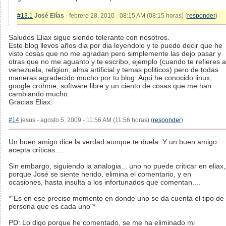
#13.1
José Elías
- febrero 28, 2010 - 08:15 AM (08:15 horas) (
responder
)
Saludos Eliax sigue siendo tolerante con nosotros.
Este blog llevos años dia por dia leyendolo y te puedo decir que he
visto cosas que no me agradan pero simplemente las dejo pasar y
otras que no me aguanto y te escribo, ejemplo (cuando te refieres a
venezuela, religion, alma artificial y temas politicos) pero de todas
maneras agradecido mucho por tu blog. Aqui he conocido linux,
google crohme, software libre y un ciento de cosas que me han
cambiando mucho.
Gracias Eliax.
#14
jesus - agosto 5, 2009 - 11:56 AM (11:56 horas) (
responder
)
Un buen amigo dice la verdad aunque te duela. Y un buen amigo
acepta críticas....
Sin embargo, siguiendo la analogia... uno no puede criticar en eliax,
porque José se siente herido, elimina el comentario, y en
ocasiones, hasta insulta a los infortunados que comentan....
*"Es en ese preciso momento en donde uno se da cuenta el tipo de
persona que es cada uno"*
PD: Lo digo porque he comentado, se me ha eliminado mi