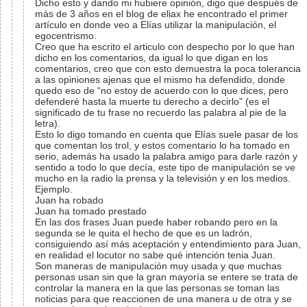
Dicho esto y dando mi hubiere opinión, digo que después de
más de 3 años en el blog de eliax he encontrado el primer
artículo en donde veo a Elías utilizar la manipulación, el
egocentrismo.
Creo que ha escrito el articulo con despecho por lo que han
dicho en los comentarios, da igual lo que digan en los
comentarios, creo que con esto demuestra la poca tolerancia
a las opiniones ajenas que el mismo ha defendido, donde
quedo eso de “no estoy de acuerdo con lo que dices, pero
defenderé hasta la muerte tu derecho a decirlo” (es el
significado de tu frase no recuerdo las palabra al pie de la
letra).
Esto lo digo tomando en cuenta que Elías suele pasar de los
que comentan los trol, y estos comentario lo ha tomado en
serio, además ha usado la palabra amigo para darle razón y
sentido a todo lo que decía, este tipo de manipulación se ve
mucho en la radio la prensa y la televisión y en los medios.
Ejemplo.
Juan ha robado
Juan ha tomado prestado
En las dos frases Juan puede haber robando pero en la
segunda se le quita el hecho de que es un ladrón,
consiguiendo así más aceptación y entendimiento para Juan,
en realidad el locutor no sabe qué intención tenia Juan.
Son maneras de manipulación muy usada y que muchas
personas usan sin que la gran mayoría se entere se trata de
controlar la manera en la que las personas se toman las
noticias para que reaccionen de una manera u de otra y se