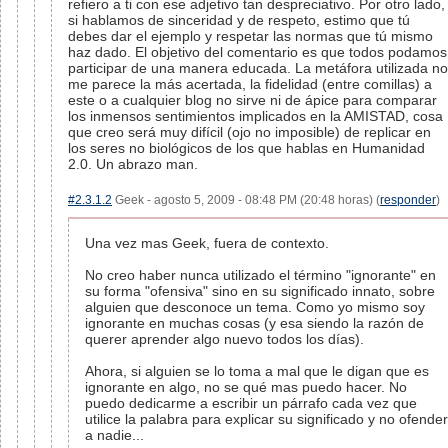
refiero a ti con ese adjetivo tan despreciativo. Por otro lado,
si hablamos de sinceridad y de respeto, estimo que tú
debes dar el ejemplo y respetar las normas que tú mismo
haz dado. El objetivo del comentario es que todos podamos
participar de una manera educada. La metáfora utilizada no
me parece la más acertada, la fidelidad (entre comillas) a
este o a cualquier blog no sirve ni de ápice para comparar
los inmensos sentimientos implicados en la AMISTAD, cosa
que creo será muy difícil (ojo no imposible) de replicar en
los seres no biológicos de los que hablas en Humanidad
2.0. Un abrazo man.
#2.3.1.2
Geek - agosto 5, 2009 - 08:48 PM (20:48 horas) (
responder
)
Una vez mas Geek, fuera de contexto.
No creo haber nunca utilizado el término "ignorante" en
su forma "ofensiva" sino en su significado innato, sobre
alguien que desconoce un tema. Como yo mismo soy
ignorante en muchas cosas (y esa siendo la razón de
querer aprender algo nuevo todos los días).
Ahora, si alguien se lo toma a mal que le digan que es
ignorante en algo, no se qué mas puedo hacer. No
puedo dedicarme a escribir un párrafo cada vez que
utilice la palabra para explicar su significado y no ofender
a nadie...