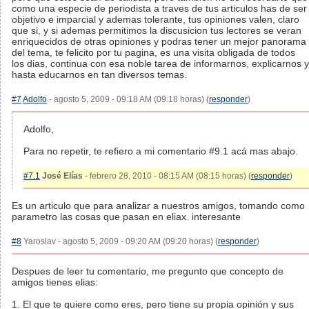
como una especie de periodista a traves de tus articulos has de ser
objetivo e imparcial y ademas tolerante, tus opiniones valen, claro
que si, y si ademas permitimos la discusicion tus lectores se veran
enriquecidos de otras opiniones y podras tener un mejor panorama
del tema, te felicito por tu pagina, es una visita obligada de todos
los dias, continua con esa noble tarea de informarnos, explicarnos y
hasta educarnos en tan diversos temas.
#7
Adolfo
- agosto 5, 2009 - 09:18 AM (09:18 horas) (
responder
)
Adolfo,
Para no repetir, te refiero a mi comentario #9.1 acá mas abajo.
#7.1
José Elías
- febrero 28, 2010 - 08:15 AM (08:15 horas) (
responder
)
Es un articulo que para analizar a nuestros amigos, tomando como
parametro las cosas que pasan en eliax. interesante
#8
Yaroslav - agosto 5, 2009 - 09:20 AM (09:20 horas) (
responder
)
Despues de leer tu comentario, me pregunto que concepto de
amigos tienes elias:
1. El que te quiere como eres, pero tiene su propia opinión y sus