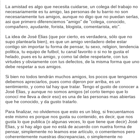
La amistad es algo que necesita cuidarse, un colega del trabajo no
necesariamente es tu amigo, las personas de tu barrio no son
necesariamente tus amigos, aunque no digo que no puedan serlas,
asi que primero diferenciemos "amigo" de "colega, conocido,
compañero, ayudante, forista, blogista, comentarista, etc".
La idea de José Elias (que por cierto, es verdadera, sólo que no
supo plantearla bien), es que un amigo verdadero debe estar
contigo sin importar tu forma de pensar, tu sexo, religion, tendencia
politica, tu equipo de futbol, tu canal favorito o si no te gusta el
helado, pues es tu amigo, y como tal debe respetarte, con tus
virtudes y obviamente con tus defectos, de la misma forma que uno
debe respetar a sus amigos.
Si bien no todos tendrán muchos amigos, los pocos que tengamos
debemos apreciarlos, pues como dijeron por arriba, es un
sentimiento, y como tal hay que tratar. Tengo el gusto de conocer a
José Elias, y aunque no somos amigos (el corto tiempo que lo
conocí me lleva a decir eso) es una de las personas mas abiertas
que he conocido, y da gusto tratarlo.
Para finalizar, no olvidemos que esto es un blog, si frecuentamos
este mismo es porque nos gusta su contenido, es decir, que nos
gusta lo que publica (o algunas veces, lo que tiene que decir) José
Elias, y si hay algo que no está de acuerdo con nuetra forma de
pensar, simplemente no leamos ese artículo, o comentemos pero
coherentemente nuestras discrepancias, o simplemente no