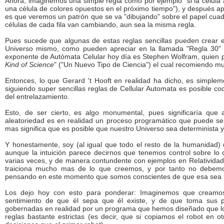
Ahora, imaginemos una simple regla como por ejemplo "si la célula a
una célula de colores opuestos en el próximo tiempo"), y después ap
es que veremos un patrón que se va "dibujando" sobre el papel cuadr
células de cada fila van cambiando, aun sea la misma regla.
Pues sucede que algunas de estas reglas sencillas pueden crear e
Universo mismo, como pueden apreciar en la llamada "Regla 30
exponente de Autómata Celular hoy día es Stephen Wolfram, quien pub
Kind of Science
" ("Un Nuevo Tipo de Ciencia") el cual recomiendo mu
Entonces, lo que Gerard 't Hooft en realidad ha dicho, es simp
siguiendo super sencillas reglas de Cellular Automata es posible co
del entrelazamiento.
Esto, de ser cierto, es algo monumental, pues significaría que
aleatoriedad es en realidad un proceso programático que puede se
mas significa que es posible que nuestro Universo sea determinista y
Y honestamente, soy (al igual que todo el resto de la humanidad) d
aunque la intuición parece decirnos que tenemos control sobre lo
varias veces, y de manera contundente con ejemplos en Relatividad
traiciona mucho mas de lo que creemos, y por tanto no debem
pensando en este momento que somos conscientes de que esa sea un
Los dejo hoy con esto para ponderar: Imaginemos que creamo
sentimiento de que él sepa que él existe, y de que toma sus p
gobernadas en realidad por un programa que hemos diseñado que lo
reglas bastante estrictas (es decir, que si copiamos el robot en 