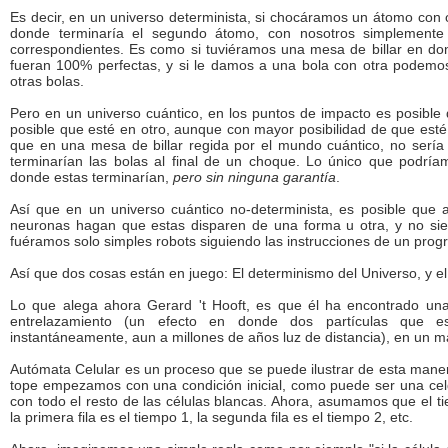
Es decir, en un universo determinista, si chocáramos un átomo con ot
donde terminaría el segundo átomo, con nosotros simplemente c
correspondientes. Es como si tuviéramos una mesa de billar en do
fueran 100% perfectas, y si le damos a una bola con otra podemo
otras bolas.
Pero en un universo cuántico, en los puntos de impacto es posible
posible que esté en otro, aunque con mayor posibilidad de que est
que en una mesa de billar regida por el mundo cuántico, no sería 
terminarían las bolas al final de un choque. Lo único que podría
donde estas terminarían,
pero sin ninguna garantía
.
Así que en un universo cuántico no-determinista, es posible que 
neuronas hagan que estas disparen de una forma u otra, y no si
fuéramos solo simples robots siguiendo las instrucciones de un pro
Así que dos cosas están en juego: El determinismo del Universo, y el 
Lo que alega ahora Gerard 't Hooft, es que él ha encontrado un
entrelazamiento (un efecto en donde dos partículas que es
instantáneamente, aun a millones de años luz de distancia), en un 
Autómata Celular es un proceso que se puede ilustrar de esta mane
tope empezamos con una condición inicial, como puede ser una celda 
con todo el resto de las células blancas. Ahora, asumamos que el ti
la primera fila es el tiempo 1, la segunda fila es el tiempo 2, etc.