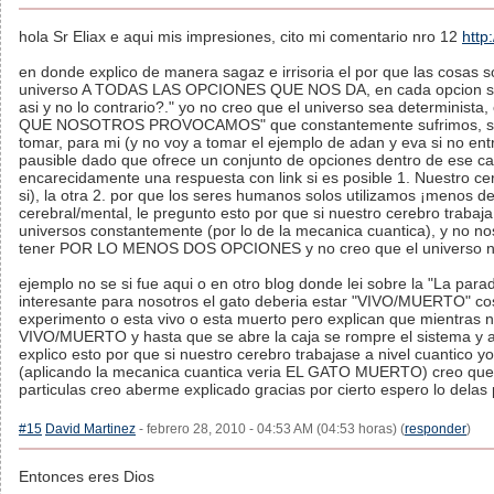
hola Sr Eliax e aqui mis impresiones, cito mi comentario nro 12
http
en donde explico de manera sagaz e irrisoria el por que las cosas so
universo A TODAS LAS OPCIONES QUE NOS DA, en cada opcion se 
asi y no lo contrario?." yo no creo que el universo sea determinis
QUE NOSOTROS PROVOCAMOS" que constantemente sufrimos, siem
tomar, para mi (y no voy a tomar el ejemplo de adan y eva si no en
pausible dado que ofrece un conjunto de opciones dentro de ese ca
encarecidamente una respuesta con link si es posible 1. Nuestro ce
si), la otra 2. por que los seres humanos solos utilizamos ¡menos
cerebral/mental, le pregunto esto por que si nuestro cerebro traba
universos constantemente (por lo de la mecanica cuantica), y no n
tener POR LO MENOS DOS OPCIONES y no creo que el universo no 
ejemplo no se si fue aqui o en otro blog donde lei sobre la "La par
interesante para nosotros el gato deberia estar "VIVO/MUERTO" cos
experimento o esta vivo o esta muerto pero explican que mientras 
VIVO/MUERTO y hasta que se abre la caja se rompre el sistema y as
explico esto por que si nuestro cerebro trabajase a nivel cuantico 
(aplicando la mecanica cuantica veria EL GATO MUERTO) creo que 
particulas creo aberme explicado gracias por cierto espero lo dela
#15
David Martinez
- febrero 28, 2010 - 04:53 AM (04:53 horas) (
responder
)
Entonces eres Dios