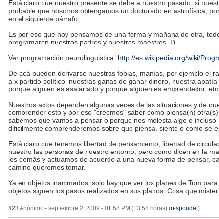
Está claro que nuestro presente se debe a nuestro pasado, si nuest
probable que nosotros obtengamos un doctorado en astrofísica, porq
en el siguiente párrafo:
Es por eso que hoy pensamos de una forma y mañana de otra, tod
programaron nuestros padres y nuestros maestros. D
Ver programación neurolinguistica:
http://es.wikipedia.org/wiki/Pro
De acá pueden derivarse nuestras fobias, manías, por ejemplo el raci
a x partido político, nuestras ganas de ganar dinero, nuestra apatía 
porque alguien es asalariado y porque alguien es emprendedor, etc
Nuestros actos dependen algunas veces de las situaciones y de nu
comprender esto y por eso "creemos" saber como piensa(n) otra(s)
sabemos que vamos a pensar o porque nos molesta algo o incluso 
dificilmente comprenderemos sobre que piensa, siente o como se e
Está claro que tenemos libertad de pensamiento, libertad de circul
nuestro las personas de nuestro entorno, pero como dicen en la mat
los demás y actuamos de acuerdo a una nueva forma de pensar, ca
camino queremos tomar.
Ya en objetos inanimados, solo hay que ver los planes de Tom para 
objetos siguen los pasos realizados en sus planos. Cosa que miste
#23
Anónimo - septiembre 2, 2009 - 01:58 PM (13:58 horas) (
responder
)