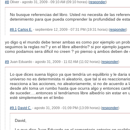
#8
Oliver - agosto 31, 2009 - 09:10 AM (09:10 horas) (
responder
)
No busque referencias del libro. Usted no necesita de las refere
detenimiento para que pueda comprender la profundidad de esta
#8.1
Carlos E.
- septiembre 12, 2009 - 07:31 PM (19:31 horas) (
responder
)
yo digo q el mundo debe tener ambas es como por ejemplo un prob
seguimos la reglas no? y en el libre alberdrio? si por ejemplo jugam
como podamos sera dificil no creen ? yo pienso q ambos deben de e
#9
Juan Eduardo - agosto 31, 2009 - 11:02 AM (11:02 horas) (
responder
)
Lo que dices suena lógico ya que tendría un equilibrio y le daria 
universo no es determinista ni aleatorio, que tal si es reacciona
reacciona a las acciones, no aleatoriamente, si no de acuerdo a l
desde ahi toma un rumbo hasta que ocurra algo y entonces camb
de suceder.....entonces sí tendríamos libre albedrío sin estar en 
esté simplemente en el limbo
#9.1
David C.
- agosto 31, 2009 - 01:09 PM (13:09 horas) (
responder
)
David,
Lo que dice Juan Eduardo en el comentario anterior en realid