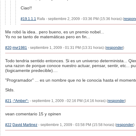
Ciao!!
#19.1.1.1
Rafa - septiembre 2, 2009 - 03:36 PM (15:36 horas) (
respon
Me robó la idea.. pero bueno, es un premio nobel...
Yo no se tanto de matemáticas pero en fin...
#20
mvr1981
- septiembre 1, 2009 - 01:31 PM (13:31 horas) (
responder
)
Todo tendria sentido entonces. Si es un universo determinista... Q
una razon de porque conoce nuestro actuar, pensar, sentir, etc... pue
(logicamente predecible)....
"Programador" ... es un nombre que no le conocia hasta el moment
Slds.
#21
-*Amber*-
- septiembre 1, 2009 - 02:16 PM (14:16 horas) (
responder
)
vean comentario 15 y opinen
#22
David Martinez
- septiembre 1, 2009 - 03:58 PM (15:58 horas) (
responder
)