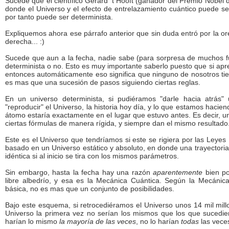
Sucede que el científico Gerard 't Hooft (ganador del Premio Nobel d
donde el Universo y el efecto de entrelazamiento cuántico puede s
por tanto puede ser determinista.
Expliquemos ahora ese párrafo anterior que sin duda entró por la or
derecha... :)
Sucede que aun a la fecha, nadie sabe (para sorpresa de muchos fuer
determinista o no. Esto es muy importante saberlo puesto que si apr
entonces automáticamente eso significa que ninguno de nosotros tie
es mas que una sucesión de pasos siguiendo ciertas reglas.
En un universo determinista, si pudiéramos "darle hacia atrás
"reproducir" el Universo, la historia hoy día, y lo que estamos haci
átomo estaría exactamente en el lugar que estuvo antes. Es decir, u
ciertas fórmulas de manera rígida, y siempre dan el mismo resultado
Este es el Universo que tendríamos si este se rigiera por las Leye
basado en un Universo estático y absoluto, en donde una trayectoria
idéntica si al inicio se tira con los mismos parámetros.
Sin embargo, hasta la fecha hay una razón
aparentemente
bien po
libre albedrío, y esa es la Mecánica Cuántica. Según la Mecánic
básica, no es mas que un conjunto de posibilidades.
Bajo este esquema, si retrocediéramos el Universo unos 14 mil mil
Universo la primera vez no serían los mismos que los que sucedi
harían lo mismo
la mayoría de las veces
, no lo harían
todas
las vece