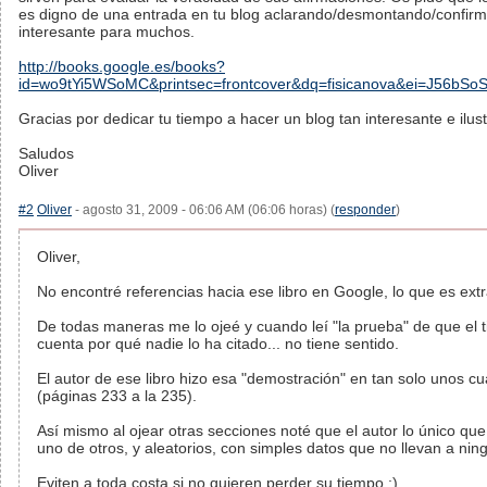
es digno de una entrada en tu blog aclarando/desmontando/confirma
interesante para muchos.
http://books.google.es/books?
id=wo9tYi5WSoMC&printsec=frontcover&dq=fisicanova&ei=J56bS
Gracias por dedicar tu tiempo a hacer un blog tan interesante e ilust
Saludos
Oliver
#2
Oliver
- agosto 31, 2009 - 06:06 AM (06:06 horas) (
responder
)
Oliver,
No encontré referencias hacia ese libro en Google, lo que es ext
De todas maneras me lo ojeé y cuando leí "la prueba" de que el t
cuenta por qué nadie lo ha citado... no tiene sentido.
El autor de ese libro hizo esa "demostración" en tan solo unos c
(páginas 233 a la 235).
Así mismo al ojear otras secciones noté que el autor lo único q
uno de otros, y aleatorios, con simples datos que no llevan a nin
Eviten a toda costa si no quieren perder su tiempo :)