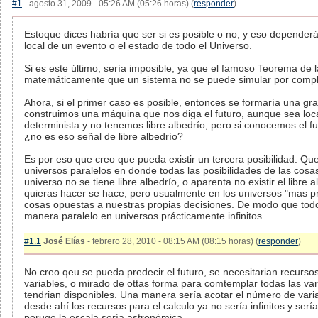
#1
- agosto 31, 2009 - 05:26 AM (05:26 horas) (
responder
)
Estoque dices habría que ser si es posible o no, y eso dependerá
local de un evento o el estado de todo el Universo.
Si es este último, sería imposible, ya que el famoso Teorema de 
matemáticamente que un sistema no se puede simular por comple
Ahora, si el primer caso es posible, entonces se formaría una gra
construimos una máquina que nos diga el futuro, aunque sea loca
determinista y no tenemos libre albedrío, pero si conocemos el f
¿no es eso señal de libre albedrío?
Es por eso que creo que pueda existir un tercera posibilidad: Q
universos paralelos en donde todas las posibilidades de las cos
universo no se tiene libre albedrío, o aparenta no existir el libre 
quieras hacer se hace, pero usualmente en los universos "mas p
cosas opuestas a nuestras propias decisiones. De modo que todo
manera paralelo en universos prácticamente infinitos...
#1.1
José Elías
- febrero 28, 2010 - 08:15 AM (08:15 horas) (
responder
)
No creo qeu se pueda predecir el futuro, se necesitarian recursos
variables, o mirado de ottas forma para comtemplar todas las va
tendrian disponibles. Una manera sería acotar el número de varia
desde ahí los recursos para el calculo ya no sería infinitos y ser
poruqe la escala sería astronómica.