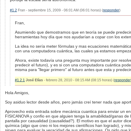
#1.2
Fran - septiembre 15, 2009 - 06:01 AM (06:01 horas) (
responder
)
Fran,
Asumiendo que demostramos que en teoría se puede predecir 
herramientas hoy día que nos ayudarían a copar con los exten
La idea no sería meter fórmulas y mas ecuaciones matemática
con una computadora cuántica, las cuales ya estamos empez
Ahora, existe todavía una pregunta muy importante por resolve
predecir el futuro), y es si con una computadora cuántica pod
misma para "llegar primero" al futuro antes que esta y predecir
#1.2.1
José Elías
- febrero 28, 2010 - 08:15 AM (08:15 horas) (
responder
Hola Amigos,
Soy asiduo lector desde años, pero jamás creí tener nada que aport
Aprovecho esta entrada sobre mecánica cuantica para enviar un enla
FISICANOVA y confio en que alguien tenga la amabilidad/ganas de lee
pantalla por casualidad (causalidad?). El motivo es que el autor dice 
química (algo que creo ni los mejores científicos han logrado), y 
sirven para evaluar la veracidad de sus afirmaciones. Os pido que lo