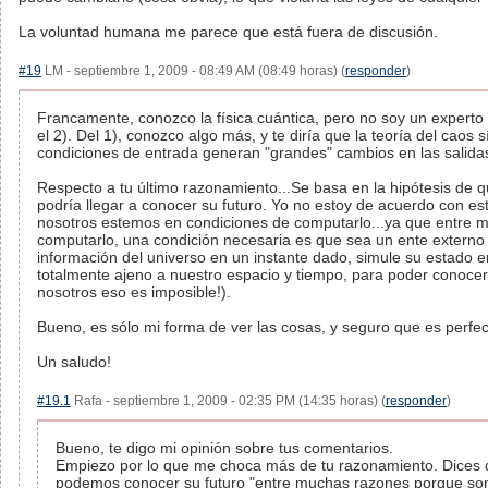
La voluntad humana me parece que está fuera de discusión.
#19
LM - septiembre 1, 2009 - 08:49 AM (08:49 horas) (
responder
)
Francamente, conozco la física cuántica, pero no soy un experto e
el 2). Del 1), conozco algo más, y te diría que la teoría del caos
condiciones de entrada generan "grandes" cambios en las salidas
Respecto a tu último razonamiento...Se basa en la hipótesis de q
podría llegar a conocer su futuro. Yo no estoy de acuerdo con est
nosotros estemos en condiciones de computarlo...ya que entre 
computarlo, una condición necesaria es que sea un ente externo 
información del universo en un instante dado, simule su estado e
totalmente ajeno a nuestro espacio y tiempo, para poder conocer
nosotros eso es imposible!).
Bueno, es sólo mi forma de ver las cosas, y seguro que es perfect
Un saludo!
#19.1
Rafa - septiembre 1, 2009 - 02:35 PM (14:35 horas) (
responder
)
Bueno, te digo mi opinión sobre tus comentarios.
Empiezo por lo que me choca más de tu razonamiento. Dices q
podemos conocer su futuro "entre muchas razones porque som