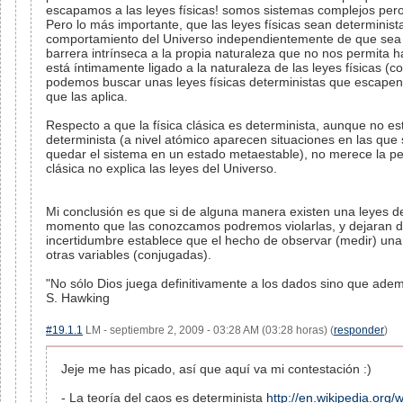
escapamos a las leyes físicas! somos sistemas complejos per
Pero lo más importante, que las leyes físicas sean determinist
comportamiento del Universo independientemente de que sea 
barrera intrínseca a la propia naturaleza que no nos permita ha
está íntimamente ligado a la naturaleza de las leyes físicas (
podemos buscar unas leyes físicas deterministas que escapen 
que las aplica.
Respecto a que la física clásica es determinista, aunque no es
determinista (a nivel atómico aparecen situaciones en las qu
quedar el sistema en un estado metaestable), no merece la pen
clásica no explica las leyes del Universo.
Mi conclusión es que si de alguna manera existen una leyes d
momento que las conozcamos podremos violarlas, y dejaran de 
incertidumbre establece que el hecho de observar (medir) una 
otras variables (conjugadas).
"No sólo Dios juega definitivamente a los dados sino que ade
S. Hawking
#19.1.1
LM - septiembre 2, 2009 - 03:28 AM (03:28 horas) (
responder
)
Jeje me has picado, así que aquí va mi contestación :)
- La teoría del caos es determinista
http://en.wikipedia.org/