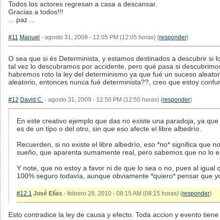
Todos los actores regresan a casa a descansar.
Gracias a todos!!!
... paz ...
#11
Manuel
- agosto 31, 2009 - 12:05 PM (12:05 horas) (
responder
)
O sea que si és Determinista, y estamos destinados a descubrir si lo
tal vez lo descubramos por accidente, pero qué pasa si descubrimo
habremos roto la ley del determinismo ya que fué un suceso aleator
aleatorio, entonces nunca fué determinista??, creo que estoy confun
#12
David C.
- agosto 31, 2009 - 12:50 PM (12:50 horas) (
responder
)
En este creativo ejemplo que das no existe una paradoja, ya qu
es de un tipo o del otro, sin que eso afecte el libre albedrío.
Recuerden, si no existe el libre albedrío, eso *no* significa que 
sueño, que aparenta sumamente real, pero sabemos que no lo 
Y note, que no estoy a favor ni de que lo sea o no, pues al igual 
100% seguro todavía, aunque obviamente *quiero* pensar que y
#12.1
José Elías
- febrero 28, 2010 - 08:15 AM (08:15 horas) (
responder
)
Esto contradice la ley de causa y efecto. Toda accion y evento tiene