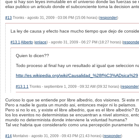
que si hay son leyes inmutable en el universo donde las fuerzas se r
eliax publico un articulo donde el subconciente toma la decision ant
#13
Tronks - agosto 31, 2009 - 03:06 PM (15:06 horas) (
responder
)
La ley de causa y efecto hace mucho tiempo que dejo de consider
#13.1
Alberto
(
enlace
) - agosto 31, 2009 - 06:27 PM (18:27 horas) (
responde
Quien lo dicen??
Todo proceso al final hay un resultado al igual que seleccion na
http://es.wikipedia.org/wiki/Causalidad_%28f%C3%ADsica%29
#13.1.1
Tronks - septiembre 1, 2009 - 09:32 AM (09:32 horas) (
responder
Curioso lo que se entiende por libre albedrio, dos visiones. Si este
Pero a nadie le gusta un mundo asi, entonces mejor ni lo pelamos.
Pero si no lo es, y existe el libre albedrio, que es el libre albedrio?
los los eventos no deterministas se encuentran a nivel atomico, ent
mundo no determinista donde interviene la voluntad humana?
Tal vez habria que considerarlo como una percepción puramente hu
#14
Montalvo - agosto 31, 2009 - 09:43 PM (21:43 horas) (
responder
)