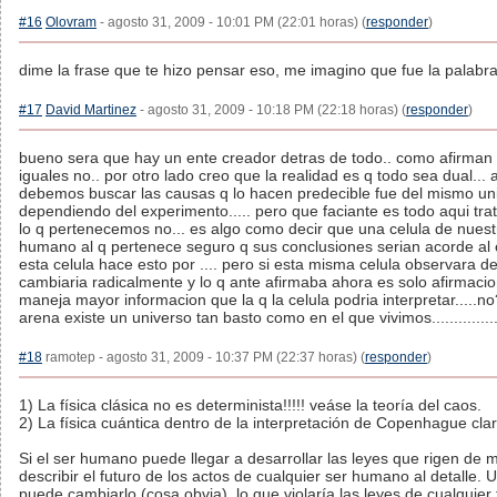
#16
Olovram
- agosto 31, 2009 - 10:01 PM (22:01 horas) (
responder
)
dime la frase que te hizo pensar eso, me imagino que fue la palab
#17
David Martinez
- agosto 31, 2009 - 10:18 PM (22:18 horas) (
responder
)
bueno sera que hay un ente creador detras de todo.. como afirman la
iguales no.. por otro lado creo que la realidad es q todo sea dual... a
debemos buscar las causas q lo hacen predecible fue del mismo univers
dependiendo del experimento..... pero que faciante es todo aqui t
lo q pertenecemos no... es algo como decir que una celula de nuest
humano al q pertenece seguro q sus conclusiones serian acorde al e
esta celula hace esto por .... pero si esta misma celula observara d
cambiaria radicalmente y lo q ante afirmaba ahora es solo afirmac
maneja mayor informacion que la q la celula podria interpretar.....no
arena existe un universo tan basto como en el que vivimos..................
#18
ramotep - agosto 31, 2009 - 10:37 PM (22:37 horas) (
responder
)
1) La física clásica no es determinista!!!!! veáse la teoría del caos.
2) La física cuántica dentro de la interpretación de Copenhague cla
Si el ser humano puede llegar a desarrollar las leyes que rigen de 
describir el futuro de los actos de cualquier ser humano al detalle.
puede cambiarlo (cosa obvia), lo que violaría las leyes de cualquier