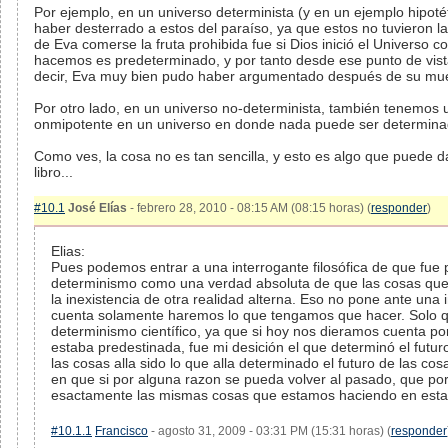
Por ejemplo, en un universo determinista (y en un ejemplo hipot
haber desterrado a estos del paraíso, ya que estos no tuvieron la
de Eva comerse la fruta prohibida fue si Dios inició el Universo c
hacemos es predeterminado, y por tanto desde ese punto de vi
decir, Eva muy bien pudo haber argumentado después de su muer
Por otro lado, en un universo no-determinista, también tenemos 
onmipotente en un universo en donde nada puede ser determin
Como ves, la cosa no es tan sencilla, y esto es algo que puede d
libro...
#10.1
José Elías
- febrero 28, 2010 - 08:15 AM (08:15 horas) (
responder
)
Elias:
Pues podemos entrar a una interrogante filosófica de que fue pr
determinismo como una verdad absoluta de que las cosas que 
la inexistencia de otra realidad alterna. Eso no pone ante una in
cuenta solamente haremos lo que tengamos que hacer. Solo que
determinismo científico, ya que si hoy nos dieramos cuenta p
estaba predestinada, fue mi desición el que determinó el futuro
las cosas alla sido lo que alla determinado el futuro de las co
en que si por alguna razon se pueda volver al pasado, que p
esactamente las mismas cosas que estamos haciendo en esta 
#10.1.1
Francisco
- agosto 31, 2009 - 03:31 PM (15:31 horas) (
responder