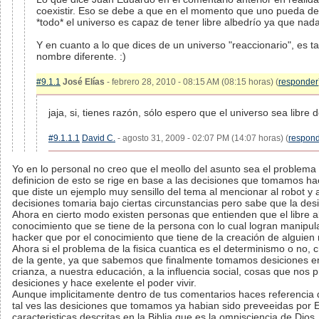
coexistir. Eso se debe a que en el momento que uno pueda demo
*todo* el universo es capaz de tener libre albedrío ya que na
Y en cuanto a lo que dices de un universo "reaccionario", es 
nombre diferente. :)
#9.1.1
José Elías
- febrero 28, 2010 - 08:15 AM (08:15 horas) (
responder
jaja, si, tienes razón, sólo espero que el universo sea libre d
#9.1.1.1
David C.
- agosto 31, 2009 - 02:07 PM (14:07 horas) (
respon
Yo en lo personal no creo que el meollo del asunto sea el problema de
definicion de esto se rige en base a las decisiones que tomamos haci
que diste un ejemplo muy sensillo del tema al mencionar al robot y 
decisiones tomaria bajo ciertas circunstancias pero sabe que la desi
Ahora en cierto modo existen personas que entienden que el libre al
conocimiento que se tiene de la persona con lo cual logran manipu
hacker que por el conocimiento que tiene de la creación de alguien
Ahora si el problema de la fisica cuantica es el determinismo o no, c
de la gente, ya que sabemos que finalmente tomamos desiciones en
crianza, a nuestra educación, a la influencia social, cosas que nos
desiciones y hace exelente el poder vivir.
Aunque implicitamente dentro de tus comentarios haces referencia 
tal ves las desiciones que tomamos ya habian sido preveeidas por E
caracteristicas descritas en la Biblia que es la omnisciencia de Dios.