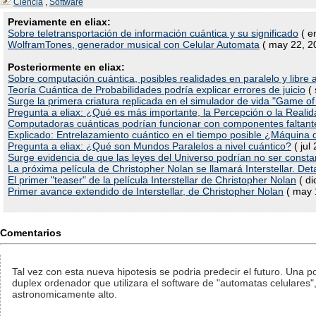
Ciencia
,
Software
Previamente en eliax:
Sobre teletransportación de información cuántica y su significado
( e
WolframTones, generador musical con Celular Automata
( may 22, 2
Posteriormente en eliax:
Sobre computación cuántica, posibles realidades en paralelo y libre 
Teoría Cuántica de Probabilidades podría explicar errores de juicio
( 
Surge la primera criatura replicada en el simulador de vida "Game of 
Pregunta a eliax: ¿Qué es más importante, la Percepción o la Reali
Computadoras cuánticas podrían funcionar con componentes faltant
Explicado: Entrelazamiento cuántico en el tiempo posible ¿Máquina 
Pregunta a eliax: ¿Qué son Mundos Paralelos a nivel cuántico?
( jul
Surge evidencia de que las leyes del Universo podrían no ser consta
La próxima película de Christopher Nolan se llamará Interstellar. Det
El primer "teaser" de la película Interstellar de Christopher Nolan
( di
Primer avance extendido de Interstellar, de Christopher Nolan
( may 
Comentarios
Tal vez con esta nueva hipotesis se podria predecir el futuro. Una p
duplex ordenador que utilizara el software de "automatas celulares"
astronomicamente alto.