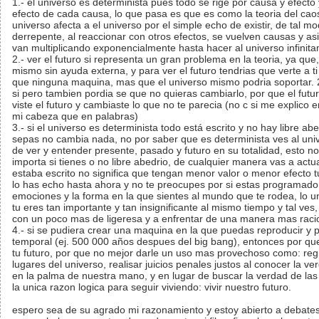
1.- el universo es determinista pues todo se rige por causa y efecto
efecto de cada causa, lo que pasa es que es como la teoria del cao
universo afecta a el universo por el simple echo de existir, de tal 
derrepente, al reaccionar con otros efectos, se vuelven causas y as
van multiplicando exponencialmente hasta hacer al universo infinita
2.- ver el futuro si representa un gran problema en la teoria, ya qu
mismo sin ayuda externa, y para ver el futuro tendrias que verte a ti
que ninguna maquina, mas que el universo mismo podria soportar. 2.2
si pero tambien pordia se que no quieras cambiarlo, por que el futu
viste el futuro y cambiaste lo que no te parecia (no c si me explic
mi cabeza que en palabras)
3.- si el universo es determinista todo está escrito y no hay libre ab
sepas no cambia nada, no por saber que es determinista ves al unive
de ver y entender presente, pasado y futuro en su totalidad, esto n
importa si tienes o no libre abedrio, de cualquier manera vas a act
estaba escrito no significa que tengan menor valor o menor efecto tu
lo has echo hasta ahora y no te preocupes por si estas programado 
emociones y la forma en la que sientes al mundo que te rodea, lo u
tu eres tan importante y tan insignificante al mismo tiempo y tal ves,
con un poco mas de ligeresa y a enfrentar de una manera mas racion
4.- si se pudiera crear una maquina en la que puedas reproducir y pr
temporal (ej. 500 000 años despues del big bang), entonces por que
tu futuro, por que no mejor darle un uso mas provechoso como: regist
lugares del universo, realisar juicios penales justos al conocer la v
en la palma de nuestra mano, y en lugar de buscar la verdad de la
la unica razon logica para seguir viviendo: vivir nuestro futuro.
espero sea de su agrado mi razonamiento y estoy abierto a debates, 