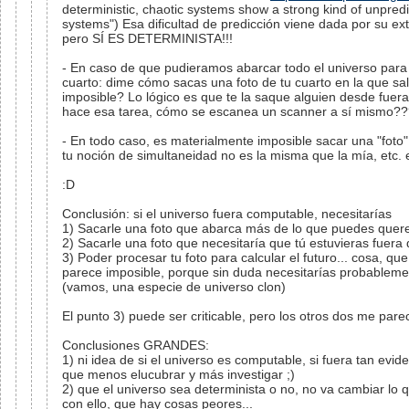
deterministic, chaotic systems show a strong kind of unpredi
systems") Esa dificultad de predicción viene dada por su ex
pero SÍ ES DETERMINISTA!!!
- En caso de que pudieramos abarcar todo el universo para 
cuarto: dime cómo sacas una foto de tu cuarto en la que sal
imposible? Lo lógico es que te la saque alguien desde fuer
hace esa tarea, cómo se escanea un scanner a sí mismo?
- En todo caso, es materialmente imposible sacar una "foto"
tu noción de simultaneidad no es la misma que la mía, etc. e
:D
Conclusión: si el universo fuera computable, necesitarías
1) Sacarle una foto que abarca más de lo que puedes quere
2) Sacarle una foto que necesitaría que tú estuvieras fuera 
3) Poder procesar tu foto para calcular el futuro... cosa, q
parece imposible, porque sin duda necesitarías probablem
(vamos, una especie de universo clon)
El punto 3) puede ser criticable, pero los otros dos me par
Conclusiones GRANDES:
1) ni idea de si el universo es computable, si fuera tan evid
que menos elucubrar y más investigar ;)
2) que el universo sea determinista o no, no va cambiar lo 
con ello, que hay cosas peores...