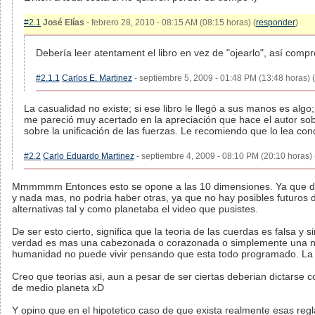
#2.1
José Elías
- febrero 28, 2010 - 08:15 AM (08:15 horas) (
responder
)
Debería leer atentament el libro en vez de "ojearlo", así compr
#2.1.1
Carlos E. Martinez
- septiembre 5, 2009 - 01:48 PM (13:48 horas) (
La casualidad no existe; si ese libro le llegó a sus manos es alg
me pareció muy acertado en la apreciación que hace el autor sobr
sobre la unificación de las fuerzas. Le recomiendo que lo lea c
#2.2
Carlo Eduardo Martinez
- septiembre 4, 2009 - 08:10 PM (20:10 horas) 
Mmmmmm Entonces esto se opone a las 10 dimensiones. Ya que d
y nada mas, no podria haber otras, ya que no hay posibles futuros d
alternativas tal y como planetaba el video que pusistes.
De ser esto cierto, significa que la teoria de las cuerdas es falsa y
verdad es mas una cabezonada o corazonada o simplemente una nec
humanidad no puede vivir pensando que esta todo programado. La ca
Creo que teorias asi, aun a pesar de ser ciertas deberian dictarse 
de medio planeta xD
Y opino que en el hipotetico caso de que exista realmente esas reg