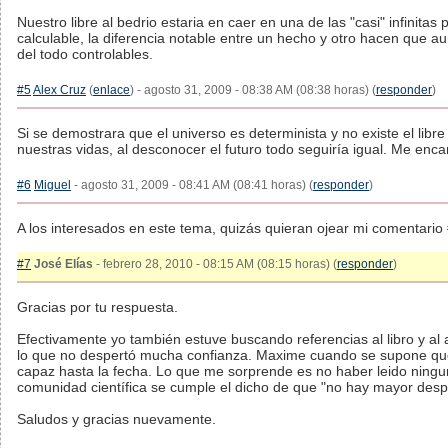
Nuestro libre al bedrio estaria en caer en una de las "casi" infinita
calculable, la diferencia notable entre un hecho y otro hacen que a
del todo controlables.
#5
Alex Cruz
(
enlace
) - agosto 31, 2009 - 08:38 AM (08:38 horas) (
responder
)
Si se demostrara que el universo es determinista y no existe el lib
nuestras vidas, al desconocer el futuro todo seguiría igual. Me en
#6
Miguel
- agosto 31, 2009 - 08:41 AM (08:41 horas) (
responder
)
A los interesados en este tema, quizás quieran ojear mi comentario
#7
José Elías
- febrero 28, 2010 - 08:15 AM (08:15 horas) (
responder
)
Gracias por tu respuesta.
Efectivamente yo también estuve buscando referencias al libro y al
lo que no despertó mucha confianza. Maxime cuando se supone qu
capaz hasta la fecha. Lo que me sorprende es no haber leido ningun
comunidad científica se cumple el dicho de que "no hay mayor desp
Saludos y gracias nuevamente.