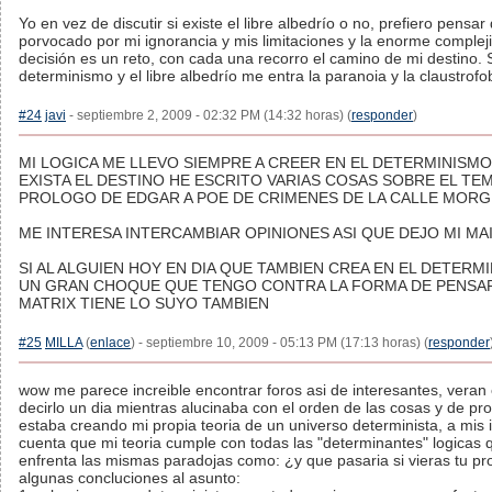
Yo en vez de discutir si existe el libre albedrío o no, prefiero pensa
porvocado por mi ignorancia y mis limitaciones y la enorme complej
decisión es un reto, con cada una recorro el camino de mi destino. 
determinismo y el libre albedrío me entra la paranoia y la claustrofo
#24
javi
- septiembre 2, 2009 - 02:32 PM (14:32 horas) (
responder
)
MI LOGICA ME LLEVO SIEMPRE A CREER EN EL DETERMINISM
EXISTA EL DESTINO HE ESCRITO VARIAS COSAS SOBRE EL TEM
PROLOGO DE EDGAR A POE DE CRIMENES DE LA CALLE MORGU
ME INTERESA INTERCAMBIAR OPINIONES ASI QUE DEJO MI MA
SI AL ALGUIEN HOY EN DIA QUE TAMBIEN CREA EN EL DETERMI
UN GRAN CHOQUE QUE TENGO CONTRA LA FORMA DE PENSAR CO
MATRIX TIENE LO SUYO TAMBIEN
#25
MILLA
(
enlace
) - septiembre 10, 2009 - 05:13 PM (17:13 horas) (
responder
wow me parece increible encontrar foros asi de interesantes, veran
decirlo un dia mientras alucinaba con el orden de las cosas y de p
estaba creando mi propia teoria de un universo determinista, a mi
cuenta que mi teoria cumple con todas las "determinantes" logicas 
enfrenta las mismas paradojas como: ¿y que pasaria si vieras tu pro
algunas concluciones al asunto: