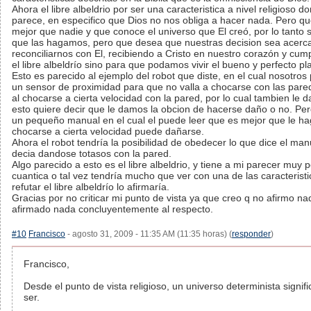
Ahora el libre albeldrio por ser una caracteristica a nivel religioso d
parece, en especifico que Dios no nos obliga a hacer nada. Pero qu
mejor que nadie y que conoce el universo que El creó, por lo tanto
que las hagamos, pero que desea que nuestras decision sea acer
reconciliarnos con El, recibiendo a Cristo en nuestro corazón y c
el libre albeldrío sino para que podamos vivir el bueno y perfecto pl
Esto es parecido al ejemplo del robot que diste, en el cual nosotro
un sensor de proximidad para que no valla a chocarse con las pa
al chocarse a cierta velocidad con la pared, por lo cual tambien le 
esto quiere decir que le damos la obcion de hacerse daño o no. Pe
un pequeño manual en el cual el puede leer que es mejor que le ha
chocarse a cierta velocidad puede dañarse.
Ahora el robot tendría la posibilidad de obedecer lo que dice el ma
decia dandose totasos con la pared.
Algo parecido a esto es el libre albeldrio, y tiene a mi parecer muy 
cuantica o tal vez tendría mucho que ver con una de las caracterist
refutar el libre albeldrío lo afirmaría.
Gracias por no criticar mi punto de vista ya que creo q no afirmo n
afirmado nada concluyentemente al respecto.
#10
Francisco
- agosto 31, 2009 - 11:35 AM (11:35 horas) (
responder
)
Francisco,
Desde el punto de vista religioso, un universo determinista signi
ser.