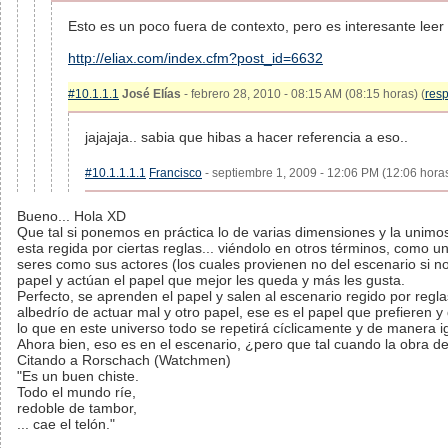
Esto es un poco fuera de contexto, pero es interesante leer 
http://eliax.com/index.cfm?post_id=6632
#10.1.1.1
José Elías
- febrero 28, 2010 - 08:15 AM (08:15 horas) (
res
jajajaja.. sabia que hibas a hacer referencia a eso..
#10.1.1.1.1
Francisco
- septiembre 1, 2009 - 12:06 PM (12:06 horas
Bueno... Hola XD
Que tal si ponemos en práctica lo de varias dimensiones y la unimos
esta regida por ciertas reglas... viéndolo en otros términos, como un
seres como sus actores (los cuales provienen no del escenario si n
papel y actúan el papel que mejor les queda y más les gusta.
Perfecto, se aprenden el papel y salen al escenario regido por reglas
albedrío de actuar mal y otro papel, ese es el papel que prefieren y 
lo que en este universo todo se repetirá cíclicamente y de manera i
Ahora bien, eso es en el escenario, ¿pero que tal cuando la obra 
Citando a Rorschach (Watchmen)
"Es un buen chiste.
Todo el mundo ríe,
redoble de tambor,
... cae el telón."