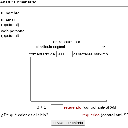
Añadir Comentario
tu nombre
tu email
(opcional)
web personal
(opcional)
en respuesta a...
comentario de
caracteres máximo
3 + 1 =
requerido
(control anti-SPAM)
¿De qué color es el cielo?:
requerido
(control anti-