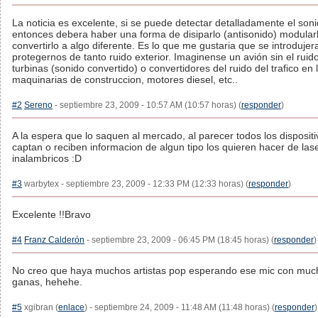
La noticia es excelente, si se puede detectar detalladamente el soni
entonces debera haber una forma de disiparlo (antisonido) modular
convertirlo a algo diferente. Es lo que me gustaria que se introdujer
protegernos de tanto ruido exterior. Imaginense un avión sin el ruid
turbinas (sonido convertido) o convertidores del ruido del trafico en l
maquinarias de construccion, motores diesel, etc..
#2
Sereno
- septiembre 23, 2009 - 10:57 AM (10:57 horas) (
responder
)
A la espera que lo saquen al mercado, al parecer todos los disposit
captan o reciben informacion de algun tipo los quieren hacer de las
inalambricos :D
#3
warbytex - septiembre 23, 2009 - 12:33 PM (12:33 horas) (
responder
)
Excelente !!Bravo
#4
Franz Calderón
- septiembre 23, 2009 - 06:45 PM (18:45 horas) (
responder
)
No creo que haya muchos artistas pop esperando ese mic con muc
ganas, hehehe.
#5
xgibran (
enlace
) - septiembre 24, 2009 - 11:48 AM (11:48 horas) (
responder
)