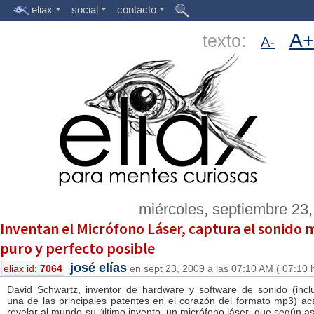
eliax
social
contacto
A+
texto:
A-
miércoles, septiembre 23
Inventan el Micrófono Láser, captura el sonido 
puro y perfecto posible
josé elías
eliax id:
7064
en sept 23, 2009 a las 07:10 AM ( 07:10 
David Schwartz, inventor de hardware y software de sonido (inc
una de las principales patentes en el corazón del formato mp3) a
revelar al mundo su último invento, un micrófono láser, que según a