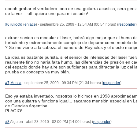
ooooh grabar el verdadero tono de una guitarra acustica, sera genial
de la voz... uff. quiero uno para mi estudio!
#6
juliocfd
(
enlace
) - septiembre 25, 2009 - 12:54 AM (00:54 horas) (
responder
)
extraer sonido es modular el laser, habrá algo mejor que el humo de
turbulento y extremadamente complejo de depurar como modelo de
? Se me viene a la cabeza el número de Reynolds y el efecto marip
La idea es bastante purista, si el sensor de intensidad del laser fuer
realmente fino no haría falta humo, las diferencias de presión en ca
del espacio donde hay aire son suficientes para difractar la luz del la
prueba de concepto va muy bién.
#7
Mosca
- septiembre 25, 2009 - 09:34 PM (21:34 horas) (
responder
)
Eso ya estaba inventado, nosotros lo hicimos en 1998 aproximada
con una guitarra y funciona igual... sacamos mensión especial en L
de Ciencias Argentina...
PLAGIO!
#8
Alguien - abril 23, 2010 - 02:00 PM (14:00 horas) (
responder
)