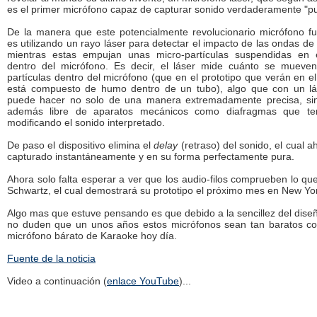
es el primer micrófono capaz de capturar sonido verdaderamente "pu
De la manera que este potencialmente revolucionario micrófono f
es utilizando un rayo láser para detectar el impacto de las ondas de
mientras estas empujan unas micro-partículas suspendidas en e
dentro del micrófono. Es decir, el láser mide cuánto se mueven
partículas dentro del micrófono (que en el prototipo que verán en el
está compuesto de humo dentro de un tubo), algo que con un lá
puede hacer no solo de una manera extremadamente precisa, si
además libre de aparatos mecánicos como diafragmas que te
modificando el sonido interpretado.
De paso el dispositivo elimina el
delay
(retraso) del sonido, el cual a
capturado instantáneamente y en su forma perfectamente pura.
Ahora solo falta esperar a ver que los audio-filos comprueben lo qu
Schwartz, el cual demostrará su prototipo el próximo mes en New Yo
Algo mas que estuve pensando es que debido a la sencillez del dise
no duden que un unos años estos micrófonos sean tan baratos c
micrófono bárato de Karaoke hoy día.
Fuente de la noticia
Video a continuación (
enlace YouTube
)...