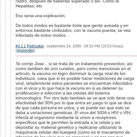
rastro, después de haberlas superado o así. Como la
Hepatitas, etc.
Eso seria una explicación.
De todos modos es bastante triste que gente avisada y en
entornos bastante civilizados, con la vacuna puesta, se vea
infectada de todos modos...
#3.1.1
Pedruskal
- septiembre 24, 2009 - 04:53 PM (16:53 horas)
(
responder
)
Te corrijo Jose... si se trata de un tratamiento preventivo, asi
como tambien de uno curativo, pero como mencionas en el
articulo, la vacuna no logro disminuir la carga viral de los
individuos, osea que si es posible hacer mediciones de carga
viral, simplemente estos pacientes se encuentran infectados
con el virus y lo que hace la vacuna en si es detener su
proliferacion e infeccion a las celulas del sistema
inmunologico. Por otro lado tambien se ve que solo tiene una
efectividad del 30% por lo que entra en juego lo que se dice
de que cada persona es unica, y se puede ser que esto se
deba a variaciones geneticas. El virus del SIDA o HIV o VIH,
infecta al organismo mediante la union a receptores
especificos que le permiten la entrada a la celula y asi
depositar su material genetico y replicarse utilizando la
maquinaria celular del huesped (como es el mecanismo de