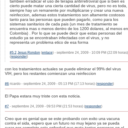
tambien erradicar el uso de terapia antirretroviral que si bien es
cierto puede matar una cierta cantidad de virus, pero no es toda,
siempre hay un remanente por multiplicarse y crear una nueva
reinfeccion, ademas estos tratamientos son altamente costosos
tanto para las personas que pueden pagarlo, como para los
sistemas sanitarios de cada pais (un mes de tratamiento se
encuentra mas o menos dentro de los 1200 dolares, al menos en
Colombia) . Por lo que se puede decir que estas personas del
estudio ya se encontraban infectadas con el virus, y no
representa un problema etico de esa forma
#5.2
Jesus Rondon
(
enlace
) - septiembre 24, 2009 - 10:09 PM (22:09 horas)
(
responder
)
con los tratamientos actuales se puede eliminar el 99% del virus
VIH, pero los restantes comienzan una reinfeccion
#6
ricardo - septiembre 24, 2009 - 05:13 PM (17:13 horas) (
responder
)
El Papa estara muy triste con esta noticia.
#7
- septiembre 24, 2009 - 09:53 PM (21:53 horas) (
responder
)
Creo que es genial que se este probando con exito una vacuna
contra el sida, espero que un futuro no muy lejano ya se pueda
curar por completo esta enferdad que mata tantas personas en el