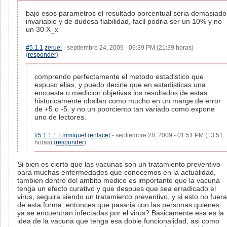
bajo esos parametros el resultado porcentual seria demasiado
invariable y de dudosa fiabilidad, facil podria ser un 10% y no
un 30 X_x
#5.1.1
zeruel
- septiembre 24, 2009 - 09:39 PM (21:39 horas)
(
responder
)
comprendo perfectamente el metodo estadistico que
espuso elias, y puedo decirle que en estadisticas una
encuesta o medicion objetivas los resultados de estas
historicamente obsilan como mucho en un marge de error
de +5 o -5. y no un poorciento tan variado como expone
uno de lectores.
#5.1.1.1
Emmiguel
(
enlace
) - septiembre 28, 2009 - 01:51 PM (13:51
horas) (
responder
)
Si bien es cierto que las vacunas son un tratamiento preventivo
para muchas enfermedades que conocemos en la actualidad,
tambien dentro del ambito medico es importante que la vacuna
tenga un efecto curativo y que despues que sea erradicado el
virus, seguira siendo un tratamiento preventivo, y si esto no fuera
de esta forma, entonces que pasaria con las personas quienes
ya se encuentran infectadas por el virus? Basicamente esa es la
idea de la vacuna que tenga esa doble funcionalidad, asi como