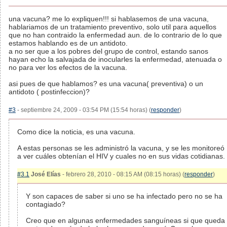
una vacuna? me lo expliquen!!! si hablasemos de una vacuna,
hablariamos de un tratamiento preventivo, solo util para aquellos
que no han contraido la enfermedad aun. de lo contrario de lo que
estamos hablando es de un antidoto.
a no ser que a los pobres del grupo de control, estando sanos
hayan echo la salvajada de inocularles la enfermedad, atenuada o
no para ver los efectos de la vacuna.
asi pues de que hablamos? es una vacuna( preventiva) o un
antidoto ( postinfeccion)?
#3
- septiembre 24, 2009 - 03:54 PM (15:54 horas) (
responder
)
Como dice la noticia, es una vacuna.
A estas personas se les administró la vacuna, y se les monitoreó
a ver cuáles obtenían el HIV y cuales no en sus vidas cotidianas.
#3.1
José Elías
- febrero 28, 2010 - 08:15 AM (08:15 horas) (
responder
)
Y son capaces de saber si uno se ha infectado pero no se ha
contagiado?
Creo que en algunas enfermedades sanguíneas si que queda