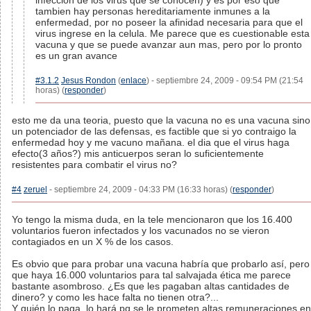
infeccion de los virus que se conocen) y es por eso que
tambien hay personas hereditariamente inmunes a la
enfermedad, por no poseer la afinidad necesaria para que el
virus ingrese en la celula. Me parece que es cuestionable esta
vacuna y que se puede avanzar aun mas, pero por lo pronto
es un gran avance
#3.1.2
Jesus Rondon
(
enlace
) - septiembre 24, 2009 - 09:54 PM (21:54
horas) (
responder
)
esto me da una teoria, puesto que la vacuna no es una vacuna sino
un potenciador de las defensas, es factible que si yo contraigo la
enfermedad hoy y me vacuno mañana. el dia que el virus haga
efecto(3 años?) mis anticuerpos seran lo suficientemente
resistentes para combatir el virus no?
#4
zeruel
- septiembre 24, 2009 - 04:33 PM (16:33 horas) (
responder
)
Yo tengo la misma duda, en la tele mencionaron que los 16.400
voluntarios fueron infectados y los vacunados no se vieron
contagiados en un X % de los casos.
Es obvio que para probar una vacuna habría que probarlo así, pero
que haya 16.000 voluntarios para tal salvajada ética me parece
bastante asombroso. ¿Es que les pagaban altas cantidades de
dinero? y como les hace falta no tienen otra?...
Y quién lo paga, lo hará pq se le prometen altas remuneraciones en