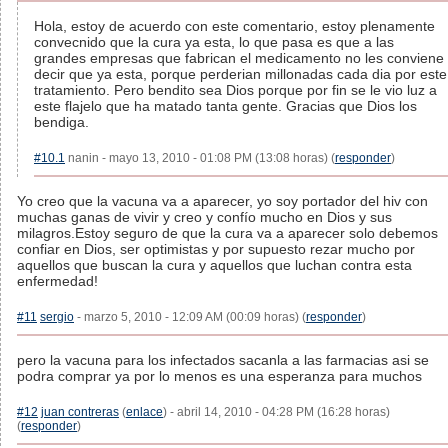
Hola, estoy de acuerdo con este comentario, estoy plenamente
convecnido que la cura ya esta, lo que pasa es que a las
grandes empresas que fabrican el medicamento no les conviene
decir que ya esta, porque perderian millonadas cada dia por este
tratamiento. Pero bendito sea Dios porque por fin se le vio luz a
este flajelo que ha matado tanta gente. Gracias que Dios los
bendiga.
#10.1
nanin - mayo 13, 2010 - 01:08 PM (13:08 horas) (
responder
)
Yo creo que la vacuna va a aparecer, yo soy portador del hiv con
muchas ganas de vivir y creo y confío mucho en Dios y sus
milagros.Estoy seguro de que la cura va a aparecer solo debemos
confiar en Dios, ser optimistas y por supuesto rezar mucho por
aquellos que buscan la cura y aquellos que luchan contra esta
enfermedad!
#11
sergio
- marzo 5, 2010 - 12:09 AM (00:09 horas) (
responder
)
pero la vacuna para los infectados sacanla a las farmacias asi se
podra comprar ya por lo menos es una esperanza para muchos
#12
juan contreras
(
enlace
) - abril 14, 2010 - 04:28 PM (16:28 horas)
(
responder
)