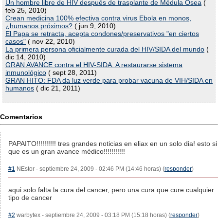
Un hombre libre de HIV después de trasplante de Médula Osea
(
feb 25, 2010)
Crean medicina 100% efectiva contra virus Ebola en monos,
¿humanos próximos?
( jun 9, 2010)
El Papa se retracta, acepta condones/preservativos "en ciertos
casos"
( nov 22, 2010)
La primera persona oficialmente curada del HIV/SIDA del mundo
(
dic 14, 2010)
GRAN AVANCE contra el HIV-SIDA: A restaurarse sistema
inmunológico
( sept 28, 2011)
GRAN HITO: FDA da luz verde para probar vacuna de VIH/SIDA en
humanos
( dic 21, 2011)
Comentarios
PAPAITO!!!!!!!!!! tres grandes noticias en eliax en un solo dia! esto si
que es un gran avance médico!!!!!!!!!!!
#1
NEstor - septiembre 24, 2009 - 02:46 PM (14:46 horas) (
responder
)
aqui solo falta la cura del cancer, pero una cura que cure cualquier
tipo de cancer
#2
warbytex - septiembre 24, 2009 - 03:18 PM (15:18 horas) (
responder
)