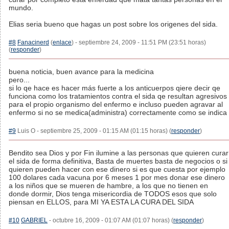
mundo.
Elias seria bueno que hagas un post sobre los origenes del sida.
#8
Fanacinerd
(
enlace
) - septiembre 24, 2009 - 11:51 PM (23:51 horas)
(
responder
)
buena noticia, buen avance para la medicina
pero...
si lo qe hace es hacer más fuerte a los anticuerpos qiere decir qe
funciona como los tratamientos contra el sida qe resultan agresivos
para el propio organismo del enfermo e incluso pueden agravar al
enfermo si no se medica(administra) correctamente como se indica
#9
Luis O - septiembre 25, 2009 - 01:15 AM (01:15 horas) (
responder
)
Bendito sea Dios y por Fin ilumine a las personas que quieren curar
el sida de forma definitiva, Basta de muertes basta de negocios o si
quieren pueden hacer con ese dinero si es que cuesta por ejemplo
100 dolares cada vacuna por 6 meses 1 por mes donar ese dinero
a los niños que se mueren de hambre, a los que no tienen en
donde dormir, Dios tenga misericordia de TODOS esos que solo
piensan en ELLOS, para MI YA ESTA LA CURA DEL SIDA
#10
GABRIEL
- octubre 16, 2009 - 01:07 AM (01:07 horas) (
responder
)