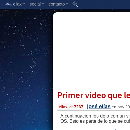
eliax
social
contacto
Primer video que l
josé elías
eliax id:
7237
en nov 20,
A continuación los dejo con un v
OS. Esto es parte de lo que se cu