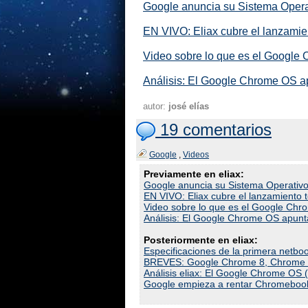
Google anuncia su Sistema Opera
EN VIVO: Eliax cubre el lanzami
Video sobre lo que es el Google
Análisis: El Google Chrome OS apu
autor:
josé elías
19 comentarios
Google
,
Videos
Previamente en eliax:
Google anuncia su Sistema Operativo
EN VIVO: Eliax cubre el lanzamiento
Video sobre lo que es el Google Ch
Análisis: El Google Chrome OS apunta
Posteriormente en eliax:
Especificaciones de la primera net
BREVES: Google Chrome 8, Chrome O
Análisis eliax: El Google Chrome OS 
Google empieza a rentar Chromebook