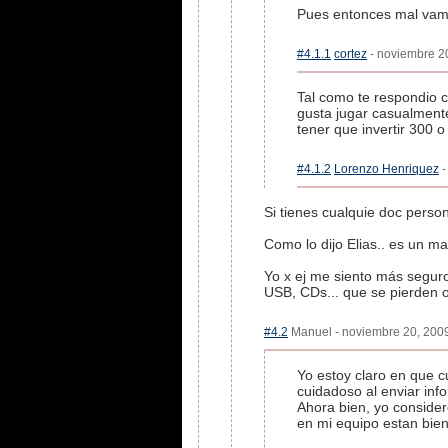
Pues entonces mal vamos
#4.1.1
cortez
- noviembre 20
Tal como te respondio 
gusta jugar casualment
tener que invertir 300 
#4.1.2
Lorenzo Henriquez
-
Si tienes cualquie doc person
Como lo dijo Elias.. es un ma
Yo x ej me siento más seguro
USB, CDs... que se pierden 
#4.2
Manuel - noviembre 20, 2009 
Yo estoy claro en que c
cuidadoso al enviar inf
Ahora bien, yo conside
en mi equipo estan bien