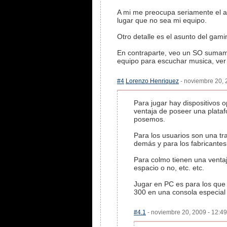
A mi me preocupa seriamente el as
lugar que no sea mi equipo.
Otro detalle es el asunto del gam
En contraparte, veo un SO sumame
equipo para escuchar musica, ver 
#4
Lorenzo Henriquez
- noviembre 20, 2
Para jugar hay dispositivos 
ventaja de poseer una plata
posemos.
Para los usuarios son una tr
demás y para los fabricantes
Para colmo tienen una ventaja
espacio o no, etc. etc.
Jugar en PC es para los que
300 en una consola especial 
#4.1
- noviembre 20, 2009 - 12:49