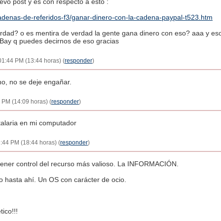
evo post y es con respecto a esto :
/cadenas-de-referidos-f3/ganar-dinero-con-la-cadena-paypal-t523.htm
verdad? o es mentira de verdad la gente gana dinero con eso? aaa y es
Bay q puedes decirnos de eso gracias
1:44 PM (13:44 horas) (
responder
)
o, no se deje engañar.
 PM (14:09 horas) (
responder
)
stalaria en mi computador
:44 PM (18:44 horas) (
responder
)
tener control del recurso más valioso. La INFORMACIÓN.
o hasta ahí. Un OS con carácter de ocio.
ico!!!