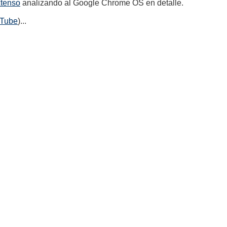
xtenso
analizando al Google Chrome OS en detalle.
uTube
)...