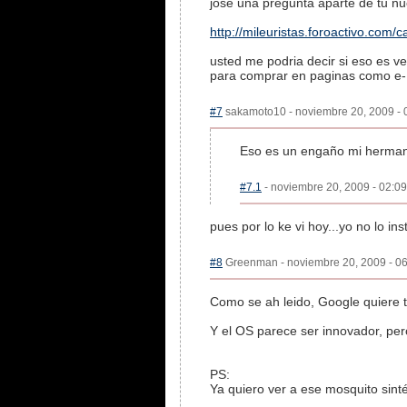
jose una pregunta aparte de tu nu
http://mileuristas.foroactivo.com
usted me podria decir si eso es 
para comprar en paginas como e-
#7
sakamoto10 - noviembre 20, 2009 - 0
Eso es un engaño mi herman
#7.1
- noviembre 20, 2009 - 02:09
pues por lo ke vi hoy...yo no lo in
#8
Greenman - noviembre 20, 2009 - 06
Como se ah leido, Google quiere 
Y el OS parece ser innovador, per
PS:
Ya quiero ver a ese mosquito sintét