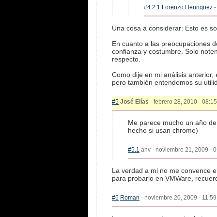
#4.2.1
Lorenzo Henriquez
-
Una cosa a considerar: Esto es so
En cuanto a las preocupaciones d
confianza y costumbre. Solo noten
respecto.
Como dije en mi análisis anterior,
pero también entendemos su utilid
#5
José Elías
- febrero 28, 2010 - 08:15
Me parece mucho un año de de
hecho si usan chrome)
#5.1
anv - noviembre 21, 2009 - 0
La verdad a mi no me convence el 
para probarlo en VMWare, recuerd
#6
Roman
- noviembre 20, 2009 - 11:59