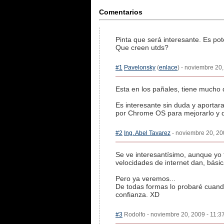
Comentarios
Pinta que será interesante. Es pot
Que creen utds?
#1
Pavelonsky
(
enlace
) - noviembre 20,
Esta en los pañales, tiene mucho 
Es interesante sin duda y aportar
por Chrome OS para mejorarlo y de
#2
Ing. Abel Tavarez
- noviembre 20, 200
Se ve interesantísimo, aunque yo
velocidades de internet dan, bás
Pero ya veremos...
De todas formas lo probaré cuando
confianza. XD
#3
Rodolfo - noviembre 20, 2009 - 11:37