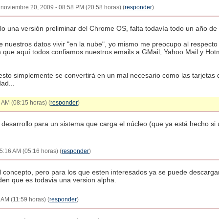
 noviembre 20, 2009 - 08:58 PM (20:58 horas) (
responder
)
lo una versión preliminar del Chrome OS, falta todavía todo un año de 
e nuestros datos vivir "en la nube", yo mismo me preocupo al respecto
 que aquí todos confiamos nuestros emails a GMail, Yahoo Mail y Hotm
 esto simplemente se convertirá en un mal necesario como las tarjetas 
ad...
 AM (08:15 horas) (
responder
)
sarrollo para un sistema que carga el núcleo (que ya está hecho si u
5:16 AM (05:16 horas) (
responder
)
concepto, pero para los que esten interesados ya se puede descargar 
en que es todavia una version alpha.
 AM (11:59 horas) (
responder
)