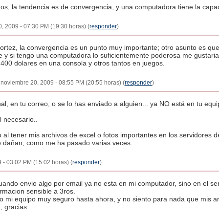
, la tendencia es de convergencia, y una computadora tiene la capaci
, 2009 - 07:30 PM (19:30 horas) (
responder
)
cortez, la convergencia es un punto muy importante; otro asunto es q
e y si tengo una computadora lo suficientemente poderosa me gustaria 
o 400 dolares en una consola y otros tantos en juegos.
 noviembre 20, 2009 - 08:55 PM (20:55 horas) (
responder
)
al, en tu correo, o se lo has enviado a alguien... ya NO está en tu equi
l necesario..
 al tener mis archivos de excel o fotos importantes en los servidores 
o dañan, como me ha pasado varias veces.
- 03:02 PM (15:02 horas) (
responder
)
uando envio algo por email ya no esta en mi computador, sino en el serv
ormacion sensible a 3ros.
ro mi equipo muy seguro hasta ahora, y no siento para nada que mis a
, gracias.