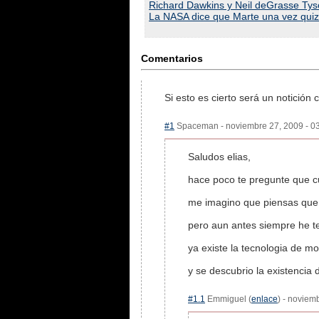
Richard Dawkins y Neil deGrasse Tyso
La NASA dice que Marte una vez quizá
Comentarios
Si esto es cierto será un notición 
#1
Spaceman - noviembre 27, 2009 - 03
Saludos elias,
hace poco te pregunte que cu
me imagino que piensas que 
pero aun antes siempre he t
ya existe la tecnologia de mo
y se descubrio la existencia 
#1.1
Emmiguel (
enlace
) - noviem