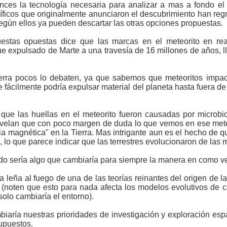
ces la tecnología necesaria para analizar a mas a fondo el
tíficos que originalmente anunciaron el descubrimiento han r
egún ellos ya pueden descartar las otras opciones propuestas.
estas opuestas dice que las marcas en el meteorito en rea
e expulsado de Marte a una travesía de 16 millones de años, ll
ierra pocos lo debaten, ya que sabemos que meteoritos impac
 fácilmente podría expulsar material del planeta hasta fuera de 
r que las huellas en el meteorito fueron causadas por microb
s revelan que con poco margen de duda lo que vemos en ese mete
ia magnética" en la Tierra. Mas intrigante aun es el hecho de 
s, lo que parece indicar que las terrestres evolucionaron de las 
tado sería algo que cambiaría para siempre la manera en como 
leña al fuego de una de las teorías reinantes del origen de la 
a (noten que esto para nada afecta los modelos evolutivos de 
solo cambiaría el entorno).
iaría nuestras prioridades de investigación y exploración esp
supuestos.