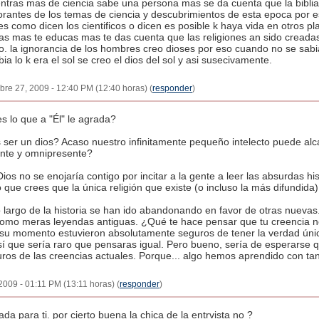
entras mas de ciencia sabe una persona mas se da cuenta que la bibli
antes de los temas de ciencia y descubrimientos de esta epoca por es
 como dicen los cientificos o dicen es posible k haya vida en otros p
as mas te educas mas te das cuenta que las religiones an sido creadas
o. la ignorancia de los hombres creo dioses por eso cuando no se sabia 
a lo k era el sol se creo el dios del sol y asi susecivamente.
bre 27, 2009 - 12:40 PM (12:40 horas) (
responder
)
s lo que a "Él" le agrada?
 ser un dios? Acaso nuestro infinitamente pequeño intelecto puede al
nte y omnipresente?
os no se enojaría contigo por incitar a la gente a leer las absurdas his
que crees que la única religión que existe (o incluso la más difundida) 
lo largo de la historia se han ido abandonando en favor de otras nuevas
omo meras leyendas antiguas. ¿Qué te hace pensar que tu creencia n
 su momento estuvieron absolutamente seguros de tener la verdad úni
así que sería raro que pensaras igual. Pero bueno, sería de esperarse 
uros de las creencias actuales. Porque... algo hemos aprendido con tan
2009 - 01:11 PM (13:11 horas) (
responder
)
a para ti. por cierto buena la chica de la entrvista no ?