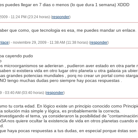
es puedes llegar en 7 dias o menos (lo que dura 1 semana) XDDD
2009 - 11:24 PM (23:24 horas) (
responder
)
aber que como, que tecnologia es esa, me puedes mandar un enlace.
nlace
) - noviembre 29, 2009 - 11:38 AM (11:38 horas) (
responder
)
iba cayendo pudo
o
ra los microorganismos se aderieran , pudieron aver estado en otra parte
 saben si existiera vida en otro lugar otro planeta u otra galaxia ya ub
esas grandes potencias mundiales , porq no crear un portal como starga
UENO tengo muchas dudas pero siempre hay pocas respuestas .
 - 03:40 AM (03:40 horas) (
responder
)
umo tu corta edad. En lógico existe un principio conocido como Princi
la solución más simple y lógica, es probablemente la correcta.
vestigando el tema, ya consideraron la posibilidad de "contaminación"
ASA nos quiere ocultar la existencia de vida en otros planetas cuando e
ad.
que haya pocas respuestas a tus dudas, en especial porque éstas son 