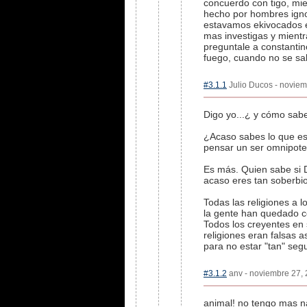
concuerdo con tigo, mi
hecho por hombres ignor
estavamos ekivocados es
mas investigas y mientr
preguntale a constantin
fuego, cuando no se sabi
#3.1.1
Julio Ducos - noviem
Digo yo...¿ y cómo sabe
¿Acaso sabes lo que es
pensar un ser omnipote
Es más. Quien sabe si Di
acaso eres tan soberbio 
Todas las religiones a 
la gente han quedado c
Todos los creyentes en
religiones eran falsas 
para no estar "tan" seg
#3.1.2
anv - noviembre 27, 
animal! no tengo mas nad