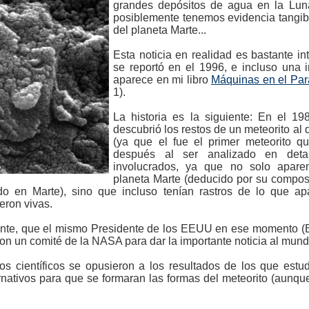
grandes depósitos de agua en la Lun
posiblemente tenemos evidencia tangib
del planeta Marte...
Esta noticia en realidad es bastante in
se reportó en el 1996, e incluso una 
aparece en mi libro
Máquinas en el Par
1).
La historia es la siguiente: En el 19
descubrió los restos de un meteorito a
(ya que el fue el primer meteorito q
después al ser analizado en detal
involucrados, ya que no solo aparen
planeta Marte (deducido por su compos
o en Marte), sino que incluso tenían rastros de lo que apa
eron vivas.
ante, que el mismo Presidente de los EEUU en ese momento (Bi
on un comité de la NASA para dar la importante noticia al mund
 científicos se opusieron a los resultados de los que estud
rnativos para que se formaran las formas del meteorito (aunq