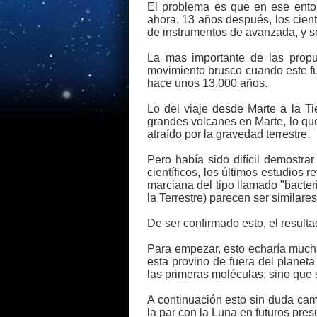
El problema es que en ese enton
ahora, 13 años después, los cien
de instrumentos de avanzada, y s
La mas importante de las propu
movimiento brusco cuando este fu
hace unos 13,000 años.
Lo del viaje desde Marte a la T
grandes volcanes en Marte, lo que
atraído por la gravedad terrestre.
Pero había sido difícil demostra
científicos, los últimos estudio
marciana del tipo llamado "bacter
la Terrestre) parecen ser similare
De ser confirmado esto, el resul
Para empezar, esto echaría mucha 
esta provino de fuera del planet
las primeras moléculas, sino que 
A continuación esto sin duda camb
la par con la Luna en futuros pre