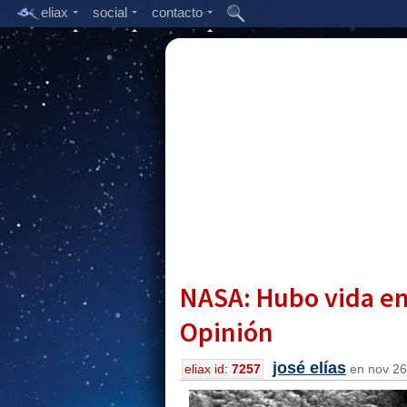
eliax
social
contacto
NASA: Hubo vida en
Opinión
josé elías
eliax id:
7257
en nov 26,