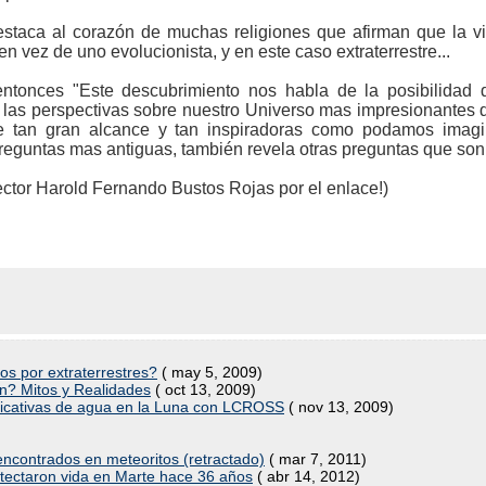
staca al corazón de muchas religiones que afirman que la vi
en vez de uno evolucionista, y en este caso extraterrestre...
ntonces "Este descubrimiento nos habla de la posibilidad 
 las perspectivas sobre nuestro Universo mas impresionantes 
e tan gran alcance y tan inspiradoras como podamos imagi
preguntas mas antiguas, también revela otras preguntas que so
lector Harold Fernando Bustos Rojas por el enlace!)
os por extraterrestres?
( may 5, 2009)
ón? Mitos y Realidades
( oct 13, 2009)
ficativas de agua en la Luna con LCROSS
( nov 13, 2009)
encontrados en meteoritos (retractado)
( mar 7, 2011)
detectaron vida en Marte hace 36 años
( abr 14, 2012)