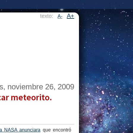
A+
texto:
A-
s, noviembre 26, 2009
car meteorito.
la NASA anunciara
que encontró