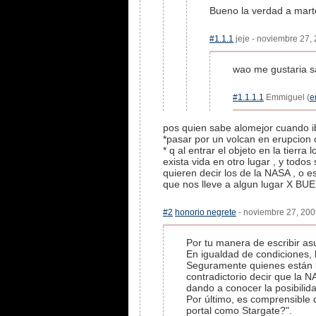
Bueno la verdad a mart
#1.1.1
jeje - noviembre 27, 
wao me gustaria s
#1.1.1.1
Emmiguel (
e
pos quien sabe alomejor cuando 
*pasar por un volcan en erupcion 
* q al entrar el objeto en la tier
exista vida en otro lugar , y todos
quieren decir los de la NASA , o 
que nos lleve a algun lugar X B
#2
honorio negrete
- noviembre 27, 2009
Por tu manera de escribir as
En igualdad de condiciones, 
Seguramente quienes están in
contradictorio decir que la N
dando a conocer la posibilid
Por último, es comprensible 
portal como Stargate?".