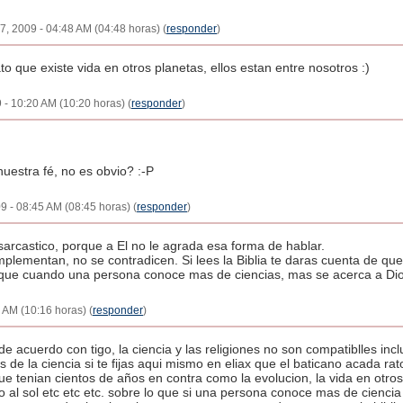
, 2009 - 04:48 AM (04:48 horas) (
responder
)
 que existe vida en otros planetas, ellos estan entre nosotros :)
 - 10:20 AM (10:20 horas) (
responder
)
uestra fé, no es obvio? :-P
9 - 08:45 AM (08:45 horas) (
responder
)
arcastico, porque a El no le agrada esa forma de hablar.
omplementan, no se contradicen. Si lees la Biblia te daras cuenta de que
 que cuando una persona conoce mas de ciencias, mas se acerca a Dio
 AM (10:16 horas) (
responder
)
e acuerdo con tigo, la ciencia y las religiones no son compatiblles incl
 de la ciencia si te fijas aqui mismo en eliax que el baticano acada rat
 tenian cientos de años en contra como la evolucion, la vida en otros 
rno al sol etc etc etc. sobre lo que si una persona conoce mas de cienc