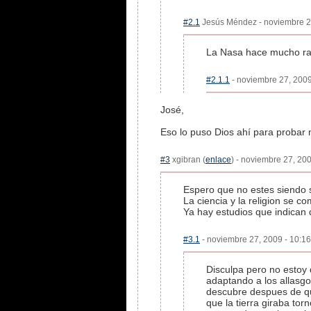
#2.1
Jesús Méndez - noviembre 27
La Nasa hace mucho rato
#2.1.1
- noviembre 27, 2009
José,
Eso lo puso Dios ahí para probar n
#3
xgibran (
enlace
) - noviembre 27, 200
Espero que no estes siendo s
La ciencia y la religion se c
Ya hay estudios que indican
#3.1
- noviembre 27, 2009 - 10:16
Disculpa pero no estoy d
adaptando a los allasgos
descubre despues de que
que la tierra giraba to