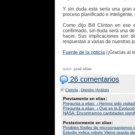
Y sin duda esta sería una gran e
proceso planificado e inteligente, 
Como dijo Bill Clinton en ese e
confirmado, sin duda será una de
hacer. Sus implicaciones son d
respuestas a varias de nuestras 
Fuente de la noticia
(¡Gracias al 
autor:
josé elías
26 comentarios
Ciencia
,
Opinión / Análisis
Previamente en eliax:
Pregunta a eliax: ¿Hemos sido visitad
Pregunta a eliax: ¿Qué es la Evoluci
NASA: Encontramos cantidades signi
Posteriormente en eliax:
Posibles fósiles de microorganismos 
Estudio indica robots Viking quizás 