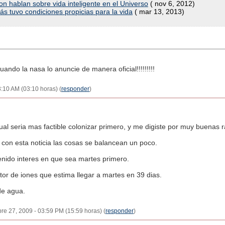
n hablan sobre vida inteligente en el Universo
( nov 6, 2012)
s tuvo condiciones propicias para la vida
( mar 13, 2013)
cuando la nasa lo anuncie de manera oficial!!!!!!!!!
:10 AM (03:10 horas) (
responder
)
al seria mas factible colonizar primero, y me digiste por muy buenas r
con esta noticia las cosas se balancean un poco.
enido interes en que sea martes primero.
tor de iones que estima llegar a martes en 39 dias.
de agua.
bre 27, 2009 - 03:59 PM (15:59 horas) (
responder
)