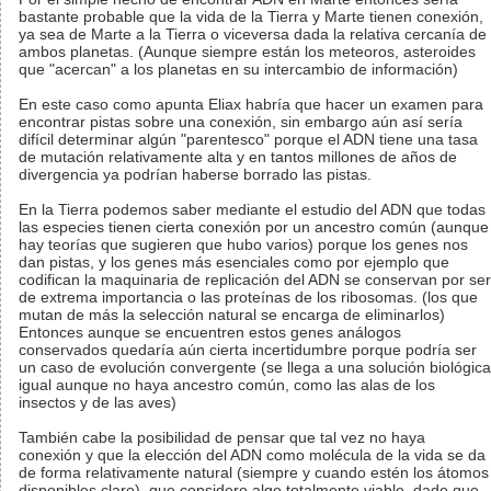
bastante probable que la vida de la Tierra y Marte tienen conexión,
ya sea de Marte a la Tierra o viceversa dada la relativa cercanía de
ambos planetas. (Aunque siempre están los meteoros, asteroides
que "acercan" a los planetas en su intercambio de información)
En este caso como apunta Eliax habría que hacer un examen para
encontrar pistas sobre una conexión, sin embargo aún así sería
difícil determinar algún "parentesco" porque el ADN tiene una tasa
de mutación relativamente alta y en tantos millones de años de
divergencia ya podrían haberse borrado las pistas.
En la Tierra podemos saber mediante el estudio del ADN que todas
las especies tienen cierta conexión por un ancestro común (aunque
hay teorías que sugieren que hubo varios) porque los genes nos
dan pistas, y los genes más esenciales como por ejemplo que
codifican la maquinaria de replicación del ADN se conservan por ser
de extrema importancia o las proteínas de los ribosomas. (los que
mutan de más la selección natural se encarga de eliminarlos)
Entonces aunque se encuentren estos genes análogos
conservados quedaría aún cierta incertidumbre porque podría ser
un caso de evolución convergente (se llega a una solución biológica
igual aunque no haya ancestro común, como las alas de los
insectos y de las aves)
También cabe la posibilidad de pensar que tal vez no haya
conexión y que la elección del ADN como molécula de la vida se da
de forma relativamente natural (siempre y cuando estén los átomos
disponibles claro), que considero algo totalmente viable, dado que