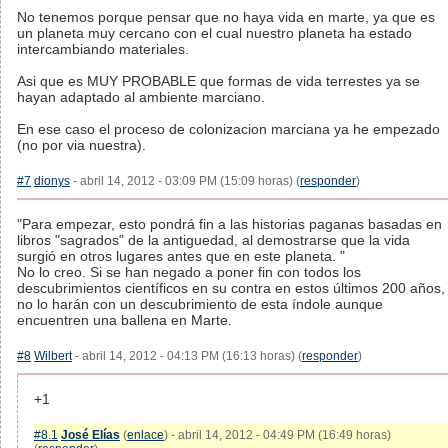
No tenemos porque pensar que no haya vida en marte, ya que es
un planeta muy cercano con el cual nuestro planeta ha estado
intercambiando materiales.
Asi que es MUY PROBABLE que formas de vida terrestes ya se
hayan adaptado al ambiente marciano.
En ese caso el proceso de colonizacion marciana ya he empezado
(no por via nuestra).
#7
dionys
- abril 14, 2012 - 03:09 PM (15:09 horas) (
responder
)
"Para empezar, esto pondrá fin a las historias paganas basadas en
libros "sagrados" de la antiguedad, al demostrarse que la vida
surgió en otros lugares antes que en este planeta. "
No lo creo. Si se han negado a poner fin con todos los
descubrimientos científicos en su contra en estos últimos 200 años,
no lo harán con un descubrimiento de esta índole aunque
encuentren una ballena en Marte.
#8
Wilbert
- abril 14, 2012 - 04:13 PM (16:13 horas) (
responder
)
+1
#8.1
José Elías
(
enlace
) - abril 14, 2012 - 04:49 PM (16:49 horas)