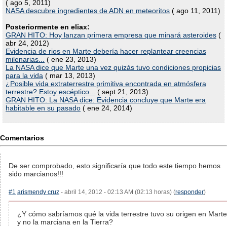
( ago 5, 2011)
NASA descubre ingredientes de ADN en meteoritos
( ago 11, 2011)
Posteriormente en eliax:
GRAN HITO: Hoy lanzan primera empresa que minará asteroides
(
abr 24, 2012)
Evidencia de rios en Marte debería hacer replantear creencias
milenarias...
( ene 23, 2013)
La NASA dice que Marte una vez quizás tuvo condiciones propicias
para la vida
( mar 13, 2013)
¿Posible vida extraterrestre primitiva encontrada en atmósfera
terrestre? Estoy escéptico...
( sept 21, 2013)
GRAN HITO: La NASA dice: Evidencia concluye que Marte era
habitable en su pasado
( ene 24, 2014)
Comentarios
De ser comprobado, esto significaría que todo este tiempo hemos
sido marcianos!!!
#1
arismendy cruz
- abril 14, 2012 - 02:13 AM (02:13 horas) (
responder
)
¿Y cómo sabríamos qué la vida terrestre tuvo su origen en Marte
y no la marciana en la Tierra?