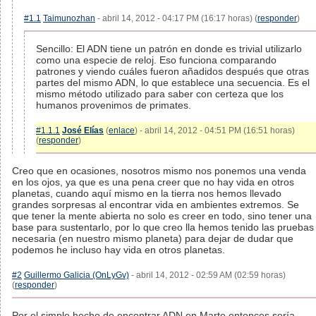
#1.1
Taimunozhan
- abril 14, 2012 - 04:17 PM (16:17 horas) (
responder
)
Sencillo: El ADN tiene un patrón en donde es trivial utilizarlo
como una especie de reloj. Eso funciona comparando
patrones y viendo cuáles fueron añadidos después que otras
partes del mismo ADN, lo que establece una secuencia. Es el
mismo método utilizado para saber con certeza que los
humanos provenimos de primates.
#1.1.1
José Elías
(
enlace
) - abril 14, 2012 - 04:51 PM (16:51 horas)
(
responder
)
Creo que en ocasiones, nosotros mismo nos ponemos una venda
en los ojos, ya que es una pena creer que no hay vida en otros
planetas, cuando aquí mismo en la tierra nos hemos llevado
grandes sorpresas al encontrar vida en ambientes extremos. Se
que tener la mente abierta no solo es creer en todo, sino tener una
base para sustentarlo, por lo que creo lla hemos tenido las pruebas
necesaria (en nuestro mismo planeta) para dejar de dudar que
podemos he incluso hay vida en otros planetas.
#2
Guillermo Galicia (OnLyGv)
- abril 14, 2012 - 02:59 AM (02:59 horas)
(
responder
)
Por el simple hecho de encontrar ADN en Marte entonces sería