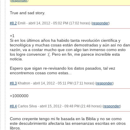
(
responder
)
True and sad story.
#8.2
Emili - abril 14, 2012 - 05:02 PM (17:02 horas) (
responder
)
+1
Si en los últimos años ha habido tanta revolución científica y
tecnológica y muchas cosas están demostradas y aún así no dan
razón, va a costar mucho que con algo tan inmenso como esto
los logre convencer :(. Pero en fin, me parece increíble esta
noticia.
Espero que sigan re-revisando los datos pasados, tal vez
encontremos cosas como estas...
#8.3
Khatron - abril 14, 2012 - 05:11 PM (17:11 horas) (
responder
)
+1000000
#8.4
Carlos Silva - abril 15, 2012 - 09:48 PM (21:48 horas) (
responder
)
Como creyente tengo mi fe basada en la Biblia y no se como
este descubrimiento afectaria las ensenanzas escritas en otros
libros.