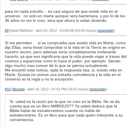
para mi nada extraño... es casi seguro de que existe vida en el
universo.. no solo en marte aunque sera bacteriana, y por lo de los
36 años no me lo creo. sera que ahora lo estan diciendo
#9
David Martinez - abril 15, 2012 - 03:05 AM (03:05 horas) (
responder
)
Si me permiten ... si se comprueba que existio vida en Marte, como
dijo Elias, seria trivial comprobar si la vida en la Tierra se origino en
nuestro vecino, pero ademas seria completamente irrelevante
hacerlo, ya que eso significaria que la vida puede viajar a traves del
cosmos y esparcirse como lo hace el polen, por ejemplo. Siendo
algo mucho mas comun de lo que se piensa actualmente
Me encantó esta noticia, ojala la respuesta sea, si, existio vida en
Marte. Quizas no somos una extraña coincidencia y la vida en el
Universo es la regla y no la excepción.
#10
Olecram
- abril 16, 2012 - 07:01 PM (19:01 horas) (
responder
)
Sr. usted es la razón por la que no creo en la Biblia. No se da
cuenta que es un libro AMBIGUO?? Ya usted deduce que la
Biblia habla de extraterrestres cuando no habla de
extraterrestres. Es un libro para que cada quien interprete a su
conveniencia.