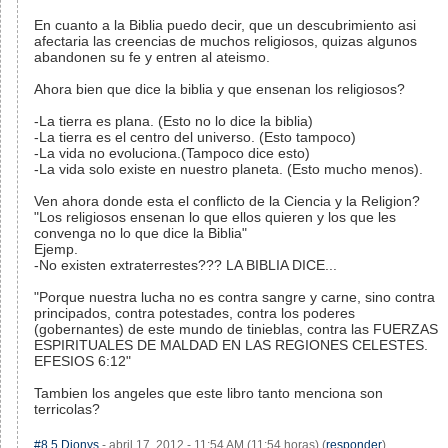
En cuanto a la Biblia puedo decir, que un descubrimiento asi
afectaria las creencias de muchos religiosos, quizas algunos
abandonen su fe y entren al ateismo.
Ahora bien que dice la biblia y que ensenan los religiosos?
-La tierra es plana. (Esto no lo dice la biblia)
-La tierra es el centro del universo. (Esto tampoco)
-La vida no evoluciona.(Tampoco dice esto)
-La vida solo existe en nuestro planeta. (Esto mucho menos).
Ven ahora donde esta el conflicto de la Ciencia y la Religion?
"Los religiosos ensenan lo que ellos quieren y los que les
convenga no lo que dice la Biblia"
Ejemp.
-No existen extraterrestes??? LA BIBLIA DICE...
"Porque nuestra lucha no es contra sangre y carne, sino contra
principados, contra potestades, contra los poderes
(gobernantes) de este mundo de tinieblas, contra las FUERZAS
ESPIRITUALES DE MALDAD EN LAS REGIONES CELESTES.
EFESIOS 6:12"
Tambien los angeles que este libro tanto menciona son
terricolas?
#8.5
Dionys
- abril 17, 2012 - 11:54 AM (11:54 horas) (
responder
)