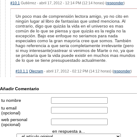
#10.1
Gutiérrez - abril 17, 2012 - 12:14 PM (12:14 horas) (
responder
)
Un poco mas de comprensión lectora amigo, yo no cito en
ningún lugar al libro de fantasías que usted menciona. Al
contrario, digo que quizás la vida en el universo es mas
común de lo que se piensa y que quizás es la regla no la
excepción. Bajo ese enfoque no seriamos para nada
especiales como la gran mayoría cree que somos. También
hago referencia a que seria completamente irrelevante (pero
si muy interesante)rastrear si venimos de Marte o no, ya que
se probaría que la vida puede existir en muchos mas mundos
de lo que se tiene presupuestado actualmente.
#10.1.1
Olecram
- abril 17, 2012 - 02:12 PM (14:12 horas) (
responder
)
Añadir Comentario
tu nombre
tu email
(opcional)
web personal
(opcional)
en respuesta a...