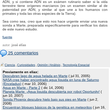
ADN, y si contiene ADN es un exámen rutinario saber si la vida
terrestre tiene orígenes marcianos (es un examen similar al de
paternidad por ADN, y similar al que une a los humanos con
primates y toda las otras especies de la Tierra).
Sea como sea, creo que esto nos hace urgente enviar una nueva
sonda a Marte, preparada específicamente para verificar los datos
de este nuevo estudio.
fuente
autor:
josé elías
25 comentarios
Ciencia
,
Curiosidades
,
Opinión / Análisis
,
Tecnología Espacial
Previamente en eliax:
Descubren lago de agua helada en Marte
( jul 31, 2005)
NASA cree haber encontrado agua líquida en luna de Saturno
(Enceladus)
( mar 10, 2006)
Agua en Marte - Parte 2
( dic 14, 2006)
Planeta Marte: ¡Agua líquida descubierta por robot Oportunity!
(
jun 10, 2007)
Sonda Phoenix descubre hielo bajo sus pies en Marte
( jun 2,
2008)
Encuentran bloques básicos de la genética en meteoritos
( jun 16,