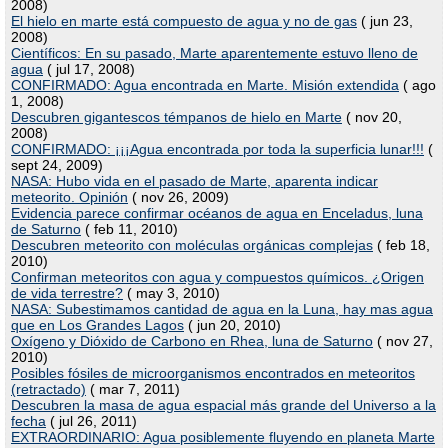
2008)
El hielo en marte está compuesto de agua y no de gas
( jun 23,
2008)
Científicos: En su pasado, Marte aparentemente estuvo lleno de
agua
( jul 17, 2008)
CONFIRMADO: Agua encontrada en Marte. Misión extendida
( ago
1, 2008)
Descubren gigantescos témpanos de hielo en Marte
( nov 20,
2008)
CONFIRMADO: ¡¡¡Agua encontrada por toda la superficia lunar!!!
(
sept 24, 2009)
NASA: Hubo vida en el pasado de Marte, aparenta indicar
meteorito. Opinión
( nov 26, 2009)
Evidencia parece confirmar océanos de agua en Enceladus, luna
de Saturno
( feb 11, 2010)
Descubren meteorito con moléculas orgánicas complejas
( feb 18,
2010)
Confirman meteoritos con agua y compuestos químicos. ¿Origen
de vida terrestre?
( may 3, 2010)
NASA: Subestimamos cantidad de agua en la Luna, hay mas agua
que en Los Grandes Lagos
( jun 20, 2010)
Oxígeno y Dióxido de Carbono en Rhea, luna de Saturno
( nov 27,
2010)
Posibles fósiles de microorganismos encontrados en meteoritos
(retractado)
( mar 7, 2011)
Descubren la masa de agua espacial más grande del Universo a la
fecha
( jul 26, 2011)
EXTRAORDINARIO: Agua posiblemente fluyendo en planeta Marte