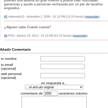
jovenes una lastima un gran invento q podria traer muchaaas
ganancias y ayuda a personas rechazada por un par de tacaños
engreidos.
#5
sakamoto10 - diciembre 2, 2009 - 01:10 PM (13:10 horas) (
responder
)
¿Alguien sabe Cuanto cuesta?
#6
PGG - febrero 24, 2012 - 01:33 AM (01:33 horas) (
responder
)
Añadir Comentario
tu nombre
tu email
(opcional)
web personal
(opcional)
en respuesta a...
comentario de
caracteres máximo