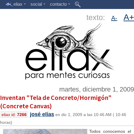
eliax
social
contacto
A+
texto:
A-
martes, diciembre 1, 2009
Inventan "Tela de Concreto/Hormigón"
(Concrete Canvas)
josé elías
eliax id:
7266
en dic 1, 2009 a las 10:46 AM ( 10:46
horas)
Todos conocemos el