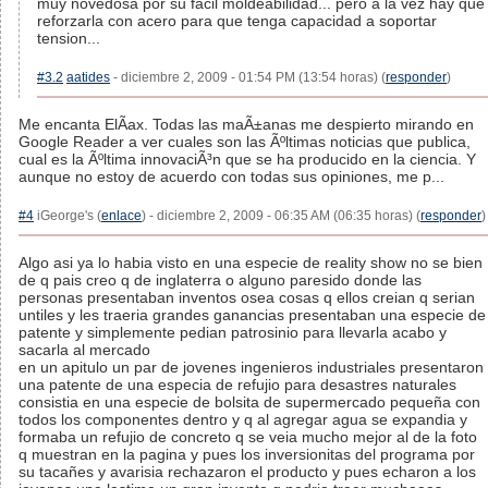
muy novedosa por su facil moldeabilidad... pero a la vez hay que
reforzarla con acero para que tenga capacidad a soportar
tension...
#3.2
aatides
- diciembre 2, 2009 - 01:54 PM (13:54 horas) (
responder
)
Me encanta ElÃ­ax. Todas las maÃ±anas me despierto mirando en
Google Reader a ver cuales son las Ãºltimas noticias que publica,
cual es la Ãºltima innovaciÃ³n que se ha producido en la ciencia. Y
aunque no estoy de acuerdo con todas sus opiniones, me p...
#4
iGeorge's (
enlace
) - diciembre 2, 2009 - 06:35 AM (06:35 horas) (
responder
)
Algo asi ya lo habia visto en una especie de reality show no se bien
de q pais creo q de inglaterra o alguno paresido donde las
personas presentaban inventos osea cosas q ellos creian q serian
untiles y les traeria grandes ganancias presentaban una especie de
patente y simplemente pedian patrosinio para llevarla acabo y
sacarla al mercado
en un apitulo un par de jovenes ingenieros industriales presentaron
una patente de una especia de refujio para desastres naturales
consistia en una especie de bolsita de supermercado pequeña con
todos los componentes dentro y q al agregar agua se expandia y
formaba un refujio de concreto q se veia mucho mejor al de la foto
q muestran en la pagina y pues los inversionitas del programa por
su tacañes y avarisia rechazaron el producto y pues echaron a los