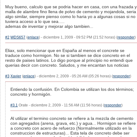
Muy bueno, calculo que se podria hacer en casa, con una frazada y
malla de alambre fino llena de polvo de cemento y mojandola, seria
algo similar, siempre pienso como lo haria yo a algunas cosas si no
tuviera acceso a lo que sea.....
ademas de inventar y mejorar algo tambien...
#2
WDS657
(
enlace
) - diciembre 1, 2009 - 09:52 PM (21:52 horas) (
responder
)
Eliax, solo mencionar que en España al menos el concrete se
traduce como hormigon. No se si tambien se dice concreto en el
resto de paises latinos. Lo digo porque al principio no entendi que
querias decir con concreto. Saludos, y me encantan tus noticias
#3
Xavier
(
enlace
) - diciembre 2, 2009 - 05:26 AM (05:26 horas) (
responder
)
Entiendo la confusión. En Colombia se utilizan los dos términos;
concreto y hormigón.
#3.1
Orate - diciembre 2, 2009 - 11:56 AM (11:56 horas) (
responder
)
Al utilizar el termino concreto se refiere a la mezcla de cemento
con agregados (arena, grava, etc.) y agua... Hormigon se refiere
a concreto con acero de refuerzo (Normalmente utilizado en la
construccion de estructuras)... Esta tela de concreto debe ser