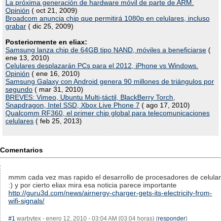
La próxima generación de hardware móvil de parte de ARM.
Opinión
( oct 21, 2009)
Broadcom anuncia chip que permitirá 1080p en celulares, incluso
grabar
( dic 25, 2009)
Posteriormente en eliax:
Samsung lanza chip de 64GB tipo NAND, móviles a beneficiarse
(
ene 13, 2010)
Celulares desplazarán PCs para el 2012, iPhone vs Windows.
Opinión
( ene 16, 2010)
Samsung Galaxy con Android genera 90 millones de triángulos por
segundo
( mar 31, 2010)
BREVES: Vimeo, Ubuntu Multi-táctil, BlackBerry Torch,
Snapdragon, Intel SSD, Xbox Live Phone 7
( ago 17, 2010)
Qualcomm RF360, el primer chip global para telecomunicaciones
celulares
( feb 25, 2013)
Comentarios
mmm cada vez mas rapido el desarrollo de procesadores de celular
:) y por cierto eliax mira esa noticia parece importante
http://guru3d.com/news/airnergy-charger-gets-its-electricity-from-
wifi-signals/
#1
warbytex - enero 12, 2010 - 03:04 AM (03:04 horas) (
responder
)