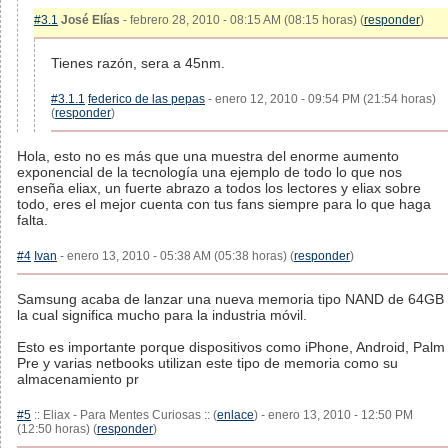
#3.1
José Elías
- febrero 28, 2010 - 08:15 AM (08:15 horas) (
responder
)
Tienes razón, sera a 45nm.
#3.1.1
federico de las pepas
- enero 12, 2010 - 09:54 PM (21:54 horas)
(
responder
)
Hola, esto no es más que una muestra del enorme aumento
exponencial de la tecnología una ejemplo de todo lo que nos
enseña eliax, un fuerte abrazo a todos los lectores y eliax sobre
todo, eres el mejor cuenta con tus fans siempre para lo que haga
falta.
#4
Ivan
- enero 13, 2010 - 05:38 AM (05:38 horas) (
responder
)
Samsung acaba de lanzar una nueva memoria tipo NAND de 64GB
la cual significa mucho para la industria móvil.
Esto es importante porque dispositivos como iPhone, Android, Palm
Pre y varias netbooks utilizan este tipo de memoria como su
almacenamiento pr
#5
:: Eliax - Para Mentes Curiosas :: (
enlace
) - enero 13, 2010 - 12:50 PM
(12:50 horas) (
responder
)