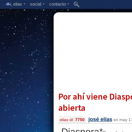
eliax
social
contacto
Por ahí viene Diaspo
abierta
josé elías
eliax id:
7750
en may 17
Diaspora*