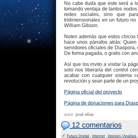
No cabe duda que este será a la
tomando ventaja de tantos nodos s
redes sociales, sino que para
tridimensionales en un futuro no
William Gibson.
Noten además que estos chicos t
hace unos párrafos atrás: Quien
servidores oficiales de Diaspora,
De forma pagada, o gratis con an
Así que los invito a visitar la pá
solo nos liberaría del control c
acabar con cualquier sistema c
revolución y sean parte de un proy
Página oficial del proyecto
Página de donaciones para Dias
autor:
josé elías
12 comentarios
Futuro Digital
,
Internet
,
Opinión / Análisis