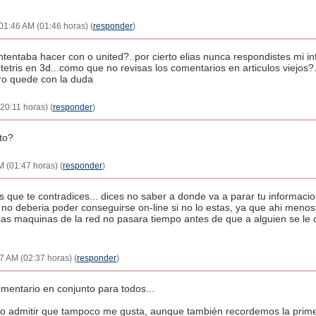
01:46 AM (01:46 horas) (
responder
)
intentaba hacer con o united?..por cierto elias nunca respondistes mi i
 tetris en 3d...como que no revisas los comentarios en articulos viejos?
ero quede con la duda
20:11 horas) (
responder
)
to?
 (01:47 horas) (
responder
)
ue te contradices... dices no saber a donde va a parar tu informacion,
 no deberia poder conseguirse on-line si no lo estas, ya que ahi meno
rias maquinas de la red no pasara tiempo antes de que a alguien se le
7 AM (02:37 horas) (
responder
)
omentario en conjunto para todos...
bo admitir que tampoco me gusta, aunque también recordemos la pri