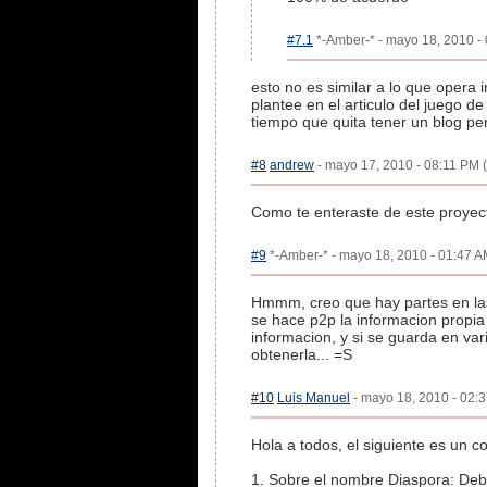
#7.1
*-Amber-* - mayo 18, 2010 - 
esto no es similar a lo que opera 
plantee en el articulo del juego de
tiempo que quita tener un blog p
#8
andrew
- mayo 17, 2010 - 08:11 PM (
Como te enteraste de este proyec
#9
*-Amber-* - mayo 18, 2010 - 01:47 AM
Hmmm, creo que hay partes en las q
se hace p2p la informacion propia
informacion, y si se guarda en va
obtenerla... =S
#10
Luis Manuel
- mayo 18, 2010 - 02:3
Hola a todos, el siguiente es un c
1. Sobre el nombre Diaspora: De