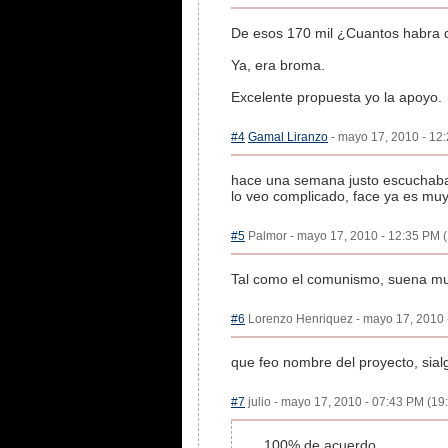
De esos 170 mil ¿Cuantos habra 
Ya, era broma.
Excelente propuesta yo la apoyo.
#4
Gamal Liranzo
- mayo 17, 2010 - 12:
hace una semana justo escuchaba 
lo veo complicado, face ya es muy
#5
Palmor - mayo 17, 2010 - 12:35 PM (
Tal como el comunismo, suena muy
#6
Lorenzo Henriquez - mayo 17, 2010 -
que feo nombre del proyecto, sialg
#7
julio - mayo 17, 2010 - 07:43 PM (19:
100% de acuerdo