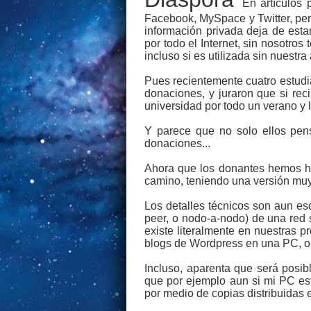
En artículos
Facebook, MySpace y Twitter, per
información privada deja de esta
por todo el Internet, sin nosotr
incluso si es utilizada sin nuestra
Pues recientemente cuatro estudia
donaciones, y juraron que si rec
universidad por todo un verano y l
Y parece que no solo ellos pen
donaciones...
Ahora que los donantes hemos hec
camino, teniendo una versión muy
Los detalles técnicos son aun es
peer, o nodo-a-nodo) de una red 
existe literalmente en nuestras 
blogs de Wordpress en una PC, o 
Incluso, aparenta que será posib
que por ejemplo aun si mi PC es
por medio de copias distribuidas 