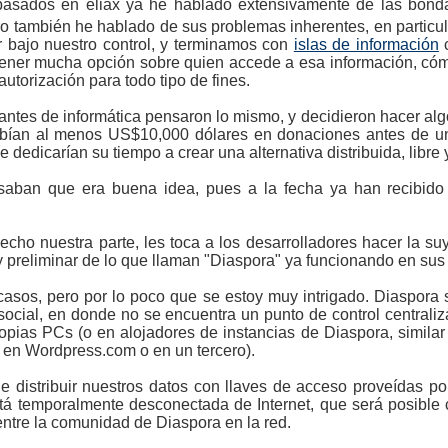
 pasados en eliax ya he hablado extensivamente de las bond
o también he hablado de sus problemas inherentes, en particul
r bajo nuestro control, y terminamos con
islas de información
c
os tener mucha opción sobre quien accede a esa información, có
 autorización para todo tipo de fines.
ntes de informática pensaron lo mismo, y decidieron hacer alg
ibían al menos US$10,000 dólares en donaciones antes de una 
e dedicarían su tiempo a crear una alternativa distribuida, libre
saban que era buena idea, pues a la fecha ya han recibid
ho nuestra parte, les toca a los desarrolladores hacer la su
 preliminar de lo que llaman "Diaspora" ya funcionando en sus 
casos, pero por lo poco que se estoy muy intrigado. Diaspora 
social, en donde no se encuentra un punto de control centraliz
propias PCs (o en alojadores de instancias de Diaspora, simila
en Wordpress.com o en un tercero).
le distribuir nuestros datos con llaves de acceso proveídas 
tá temporalmente desconectada de Internet, que será posible 
entre la comunidad de Diaspora en la red.