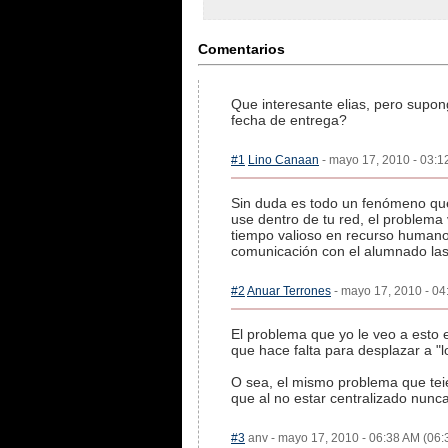
Comentarios
Que interesante elias, pero supo
fecha de entrega?
#1
Lino Canaan
- mayo 17, 2010 - 03:12
Sin duda es todo un fenómeno que 
use dentro de tu red, el problema
tiempo valioso en recurso humano,
comunicación con el alumnado las
#2
Anuar Terrones
- mayo 17, 2010 - 04
El problema que yo le veo a esto e
que hace falta para desplazar a "
O sea, el mismo problema que teie
que al no estar centralizado nunc
#3
anv - mayo 17, 2010 - 06:38 AM (06:3