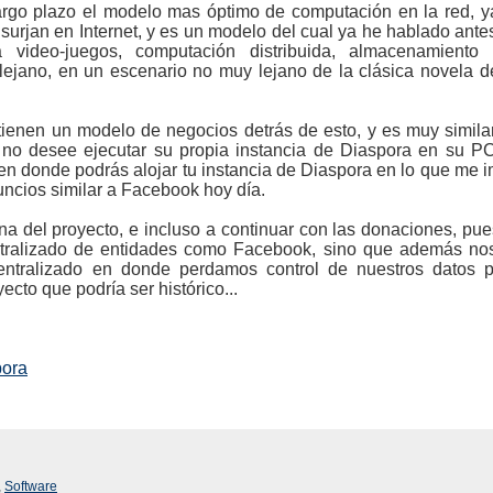
rgo plazo el modelo mas óptimo de computación en la red, y
urjan en Internet, y es un modelo del cual ya he hablado antes
 video-juegos, computación distribuida, almacenamiento d
 lejano, en un escenario no muy lejano de la clásica novela 
ienen un modelo de negocios detrás de esto, y es muy simila
 no desee ejecutar su propia instancia de Diaspora en su PC
 en donde podrás alojar tu instancia de Diaspora en lo que me
uncios similar a Facebook hoy día.
gina del proyecto, e incluso a continuar con las donaciones, pu
entralizado de entidades como Facebook, sino que además nos
entralizado en donde perdamos control de nuestros datos 
ecto que podría ser histórico...
pora
,
Software