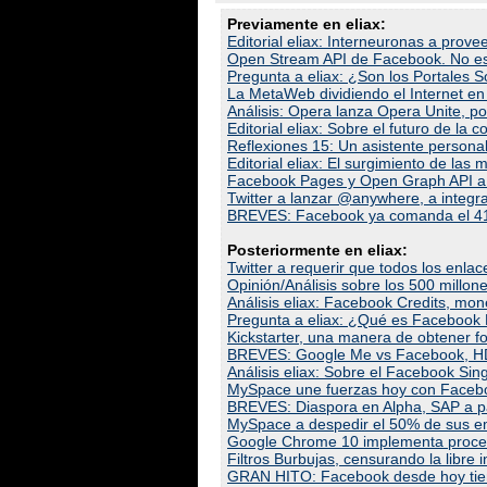
Previamente en eliax:
Editorial eliax: Interneuronas a proveer
Open Stream API de Facebook. No es
Pregunta a eliax: ¿Son los Portales 
La MetaWeb dividiendo el Internet en 
Análisis: Opera lanza Opera Unite, po
Editorial eliax: Sobre el futuro de l
Reflexiones 15: Un asistente personal ar
Editorial eliax: El surgimiento de las 
Facebook Pages y Open Graph API a c
Twitter a lanzar @anywhere, a integra
BREVES: Facebook ya comanda el 41% 
Posteriormente en eliax:
Twitter a requerir que todos los enlac
Opinión/Análisis sobre los 500 millo
Análisis eliax: Facebook Credits, mo
Pregunta a eliax: ¿Qué es Facebook 
Kickstarter, una manera de obtener 
BREVES: Google Me vs Facebook, HD
Análisis eliax: Sobre el Facebook Sin
MySpace une fuerzas hoy con Faceboo
BREVES: Diaspora en Alpha, SAP a p
MySpace a despedir el 50% de sus e
Google Chrome 10 implementa proce
Filtros Burbujas, censurando la libre 
GRAN HITO: Facebook desde hoy tiene