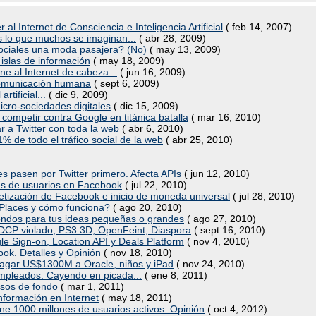
 al Internet de Consciencia e Inteligencia Artificial
( feb 14, 2007)
 lo que muchos se imaginan...
( abr 28, 2009)
Sociales una moda pasajera? (No)
( may 13, 2009)
islas de información
( may 18, 2009)
ne al Internet de cabeza...
( jun 16, 2009)
a comunicación humana
( sept 6, 2009)
tificial...
( dic 9, 2009)
micro-sociedades digitales
( dic 15, 2009)
ompetir contra Google en titánica batalla
( mar 16, 2010)
r a Twitter con toda la web
( abr 6, 2010)
de todo el tráfico social de la web
( abr 25, 2010)
es pasen por Twitter primero. Afecta APIs
( jun 12, 2010)
nes de usuarios en Facebook
( jul 22, 2010)
netización de Facebook e inicio de moneda universal
( jul 28, 2010)
Places y cómo funciona?
( ago 20, 2010)
fondos para tus ideas pequeñas o grandes
( ago 27, 2010)
CP violado, PS3 3D, OpenFeint, Diaspora
( sept 16, 2010)
gle Sign-on, Location API y Deals Platform
( nov 4, 2010)
k. Detalles y Opinión
( nov 18, 2010)
agar US$1300M a Oracle, niños y iPad
( nov 24, 2010)
mpleados. Cayendo en picada...
( ene 8, 2011)
sos de fondo
( mar 1, 2011)
información en Internet
( may 18, 2011)
 1000 millones de usuarios activos. Opinión
( oct 4, 2012)