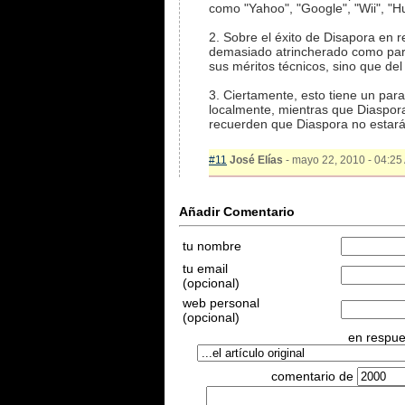
como "Yahoo", "Google", "Wii", "H
2. Sobre el éxito de Disapora en 
demasiado atrincherado como para 
sus méritos técnicos, sino que de
3. Ciertamente, esto tiene un par
localmente, mientras que Diaspor
recuerden que Diaspora no estará 
#11
José Elías
- mayo 22, 2010 - 04:25 
Añadir Comentario
tu nombre
tu email
(opcional)
web personal
(opcional)
en respues
comentario de