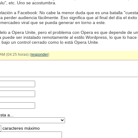
ulu", etc. Uno se acostumbra.
relación a Facebook: No cabe la menor duda que es una batalla "cuest
perder audiencia fácilmente. Eso significa que al final del día el éxi
l mercadeo viral que se pueda generar en torno a este.
alelo a Opera Unite, pero el problema con Opera es que depende de un
a puede ser instalado remotamente al estilo Wordpress, lo que lo hac
bajo un control cerrado como lo está Opera Unite.
AM (04:25 horas) (
responder
)
ta a...
caracteres máximo