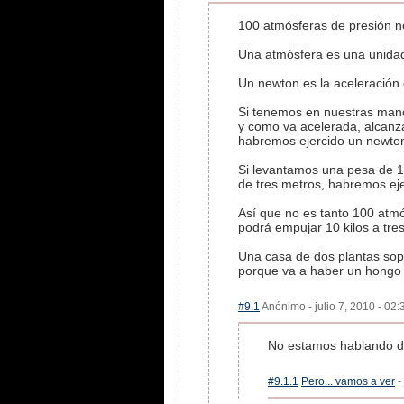
100 atmósferas de presión no
Una atmósfera es una unidad 
Un newton es la aceleración
Si tenemos en nuestras manos
y como va acelerada, alcanz
habremos ejercido un newton 
Si levantamos una pesa de 1
de tres metros, habremos ej
Así que no es tanto 100 atmó
podrá empujar 10 kilos a tre
Una casa de dos plantas sop
porque va a haber un hongo 
#9.1
Anónimo - julio 7, 2010 - 02:
No estamos hablando de
#9.1.1
Pero... vamos a ver
-