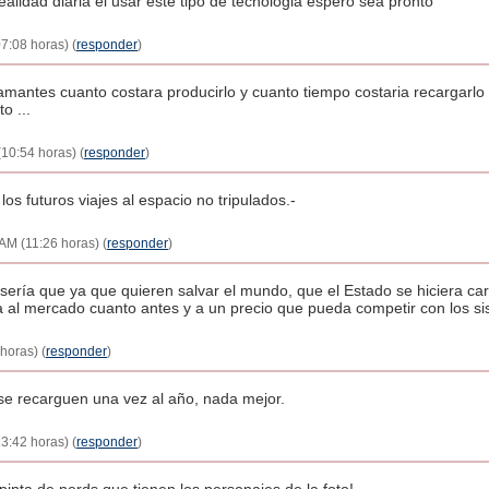
alidad diaria el usar este tipo de tecnologia espero sea pronto
07:08 horas) (
responder
)
iamantes cuanto costara producirlo y cuanto tiempo costaria recargarlo 
o ...
(10:54 horas) (
responder
)
los futuros viajes al espacio no tripulados.-
6 AM (11:26 horas) (
responder
)
sería que ya que quieren salvar el mundo, que el Estado se hiciera car
la al mercado cuanto antes y a un precio que pueda competir con los si
horas) (
responder
)
se recarguen una vez al año, nada mejor.
3:42 horas) (
responder
)