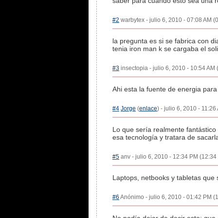
saber para cuando esto sea una re
#2
warbytex - julio 6, 2010 - 07:08 AM (
la pregunta es si se fabrica con d
tenia iron man k se cargaba el solit
#3
insectopia - julio 6, 2010 - 10:54 AM 
Ahi esta la fuente de energia para 
#4
Jorge
(
enlace
) - julio 6, 2010 - 11:2
Lo que sería realmente fantástico 
esa tecnología y tratara de sacar
#5
anv - julio 6, 2010 - 12:34 PM (12:34 
Laptops, netbooks y tabletas que 
#6
Anónimo - julio 6, 2010 - 01:42 PM (1