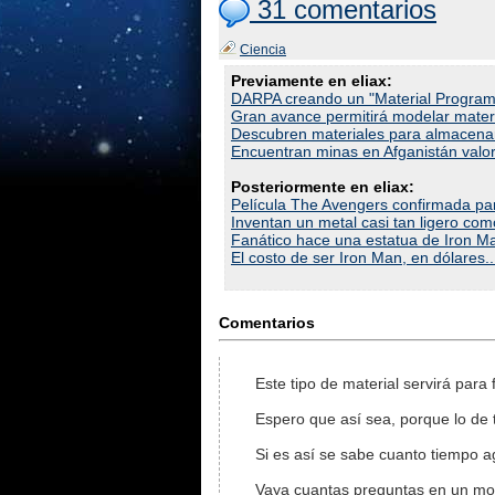
31 comentarios
Ciencia
Previamente en eliax:
DARPA creando un "Material Program
Gran avance permitirá modelar mater
Descubren materiales para almacenar 
Encuentran minas en Afganistán valor
Posteriormente en eliax:
Película The Avengers confirmada pa
Inventan un metal casi tan ligero como
Fanático hace una estatua de Iron Ma
El costo de ser Iron Man, en dólares..
Comentarios
Este tipo de material servirá para
Espero que así sea, porque lo de 
Si es así se sabe cuanto tiempo a
Vaya cuantas preguntas en un mo