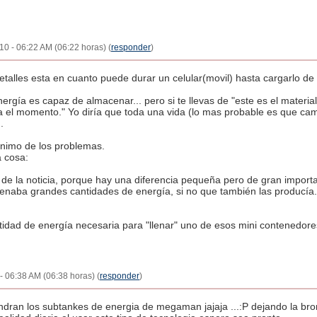
2010 - 06:22 AM (06:22 horas) (
responder
)
etalles esta en cuanto puede durar un celular(movil) hasta cargarlo de
rgía es capaz de almacenar... pero si te llevas de "este es el mater
 el momento." Yo diría que toda una vida (lo mas probable es que camb
.
ínimo de los problemas.
 cosa:
 de la noticia, porque hay una diferencia pequeña pero de gran importan
naba grandes cantidades de energía, si no que también las producía..
ntidad de energía necesaria para "llenar" uno de esos mini contenedor
- 06:38 AM (06:38 horas) (
responder
)
endran los subtankes de energia de megaman jajaja ...:P dejando la br