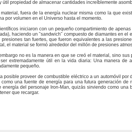
ar y útil propiedad de almacenar cantidades increíblemente asom
aterial, fuera de la energía nuclear misma como la que existe 
na por volumen en el Universo hasta el momento.
s científicos iniciaron con un pequeño compartimiento de apena
icada), haciendo un "sandwich" compuesto de diamantes en el ex
on presiones tan fuertes, que fueron equivalentes a las presio
total, el material se formó alrededor del millón de presiones atmos
 embargo no es la manera en que se creó el material, sino sus p
 ser extremadamente útil en la vida diaria: Una manera de 
madamente pequeño.
ía posible proveer de combustible eléctrico a un automóvil por
va como una fuente de energía para una futura generación de 
e energía del personaje Iron-Man, quizás sirviendo como una 
tener que recargar.