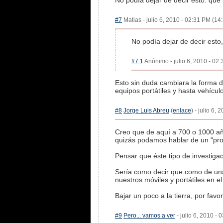
No podía dejar de decir esto: que 
#7
Matias - julio 6, 2010 - 02:31 PM (14:
No podía dejar de decir esto,
#7.1
Anónimo - julio 6, 2010 - 02:
Esto sin duda cambiara la forma d
equipos portátiles y hasta vehícu
#8
Jorge Luis Abreu
(
enlace
) - julio 6,
Creo que de aquí a 700 o 1000 añ
quizás podamos hablar de un "pro
Pensar que éste tipo de investigac
Sería como decir que como de una
nuestros móviles y portátiles en el
Bajar un poco a la tierra, por favor.
#9
Pero... vamos a ver
- julio 6, 2010 - 