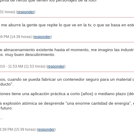
pinta de nerds que tienen los personajes de la foto!
31 horas) (
responder
)
 me aburre la gente que repite lo que ve en la tv, o que se basa en este
39 PM (14:39 horas) (
responder
)
e almacenamiento existente hasta el momento, me imagino las industria
los. muy buen descubrimiento.
 2010 - 11:53 AM (11:53 horas) (
responder
)
os, cuando se pueda fabricar un contenedor seguro para un material 
ducto".
iones tiene una aplicación práctica a corto (años) o mediano plazo (déc
 explosión atómica se desprende "una enorme cantidad de energía", e
 futuro.
..
03:39 PM (15:39 horas) (
responder
)