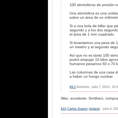
100 atmósferas de presión no
Una atmósfera es una unidad
sobre un área de un milímet
Si a una bola de billar que
segundo y a los dos segundo
el área de 1 mm cuadrado.
Si levantamos una pesa de 1
un meetro y al segundo segu
Así que no es tanto 100 atmó
podrá empujar 10 kilos aprox
humanos pesamos 50 o 70 ki
Las columnas de una casa de
a haber un hongo nuclear.
#9.2
Anónimo - julio 7, 2010 - 02:
Wao. excelente. Smithers, compra
#10
Carlos Suarez
(
enlace
) - julio 6, 