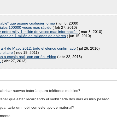
able" que asume cualquier forma
( jun 8, 2009)
iales 100000 veces mas rápido
( feb 27, 2010)
entre mil y 1 millón de veces mas información
( mar 3, 2010)
adas en 1 millón de millones de dólares
( jun 15, 2010)
ra 4 de Mayo 2012, todo el elenco confirmado
( jul 26, 2010)
 el aire
( nov 19, 2011)
n a escala real, con cartón. Video
( abr 22, 2013)
.
( abr 27, 2013)
 fabricar nuevas baterías para teléfonos mobiles?
tener que estar recargando el mobil cada dos días es muy pesado....
guantaría un mobil con este tipo de material?
mento...