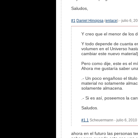
Saludos,
#1
Daniel Hinojosa
(
enlace
) - julio 6, 
Y creo que el menor de los d
Y todo depende de cuanta ene
volumen en el Universo hasta
cambiar este nuevo material)
Pero como dije, este es el m
Ahora me gustaría saber una
.- Un poco engañoso el titulo
material no solamente almace
solamente almacena.
.- Si es así, poseemos la ca
Saludos.
#1.1
Scheuermann - julio 6, 2010 
ahora en el futuro las personas t