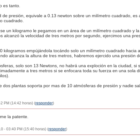
 es tanto.
 de presión, equivale a 0.13 newton sobre un milímetro cuadrado, es 
ro cuadrado.
 pese un kilogramo le pegamos en un área de un milímetro cuadrado y l
s alcanzó la velocidad de tres metros por segundo, ejercimos una pre
0 kilogramos empújándola tocándo solo un milímetro cuadrado hacia a
ndo alcanza la altura de tres metros, habremos ejercido una presión d
sferas, solo son 13 Newtons, no habrá una exploción en la ciudad, si s
imadamente a tres metros si se enfocara toda su fuerza en una sola di
los).
 dos plantas soporta por mas de 10 atmósferas de presión y nadie sa
42 PM (14:42 horas) (
responder
)
me la patente.
2010 - 03:40 PM (15:40 horas) (
responder
)