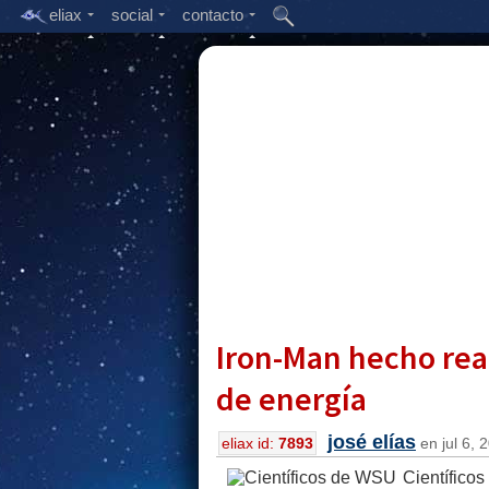
eliax
social
contacto
Iron-Man hecho rea
de energía
josé elías
eliax id:
7893
en jul 6, 
Científico