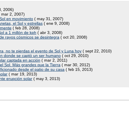
3, 2006)
 mar 2, 2007)
 Sol en movimiento
( may 31, 2007)
tas, el Sol y estrellas
( ene 9, 2008)
almente
( feb 28, 2008)
ol a 1 millón de kph
( abr 3, 2008)
 de rayos cósmicos se desintegra
( oct 20, 2008)
rra, no te pierdas el evento de Sol y Luna hoy
( sept 22, 2010)
en donde se captó un ser humano
( oct 29, 2010)
olar captada en acción
( mar 2, 2011)
l Sol. Más grandes que la Tierra
( mar 30, 2012)
aficionado desde el patio de su casa
( feb 15, 2013)
olar
( mar 19, 2013)
te erupción solar
( may 3, 2013)