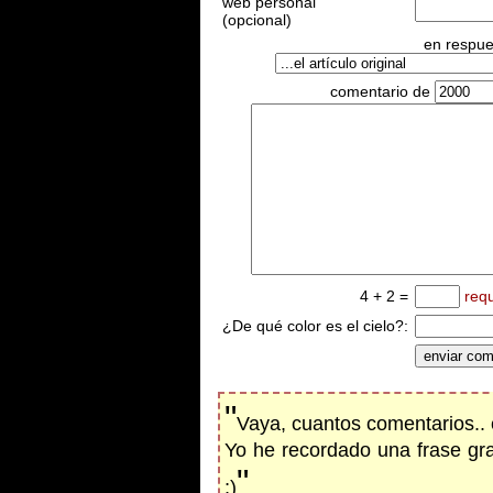
web personal
(opcional)
en respues
comentario de
4 + 2 =
req
¿De qué color es el cielo?:
"
Vaya, cuantos comentarios.. 
Yo he recordado una frase gr
"
;)