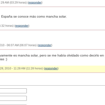
3:29 AM (03:29 horas) (
responder
)
n España se conoce más como mancha solar.
:32 horas) (
responder
)
010 - 06:07 AM (06:07 horas) (
responder
)
itivamente es mancha solar, pero se me había olvidado como decirlo en 
ias :)
 28, 2010 - 11:28 AM (11:28 horas) (
responder
)