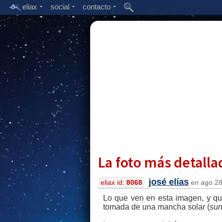
eliax
social
contacto
La foto más detall
josé elías
eliax id:
8068
en ago 28,
Lo que ven en esta imagen, y 
tomada de una mancha solar (
sun