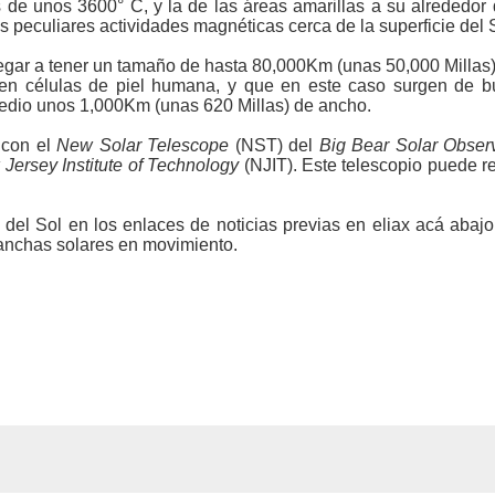
s de unos 3600° C, y la de las áreas amarillas a su alrededo
 peculiares actividades magnéticas cerca de la superficie del 
gar a tener un tamaño de hasta 80,000Km (unas 50,000 Millas), 
cen células de piel humana, y que en este caso surgen de b
medio unos 1,000Km (unas 620 Millas) de ancho.
 con el
New Solar Telescope
(NST) del
Big Bear Solar Obser
Jersey Institute of Technology
(NJIT). Este telescopio puede re
del Sol en los enlaces de noticias previas en eliax acá abaj
anchas solares en movimiento.