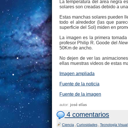
La temperatura del área negra e
solares son creadas debido a unas
Estas manchas solares pueden lle
todo el alrededor (las que pare
superficie del Sol) miden en pro
La imagen es la primera tomada
profesor Philip R. Goode del
New 
50Km de ancho.
No dejen de ver las animaciones 
ellas muestras videos de estas m
Imagen ampliada
Fuente de la noticia
Fuente de la imagen
autor:
josé elías
4 comentarios
Ciencia
,
Curiosidades
,
Tecnología Visual