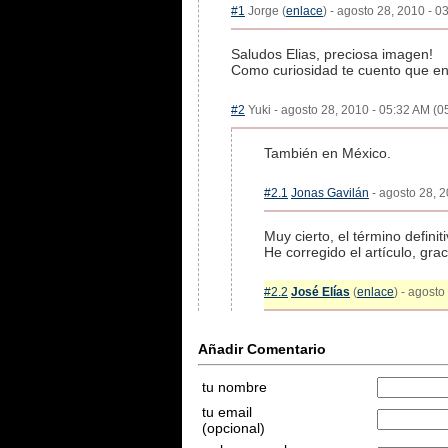
#1
Jorge (
enlace
) - agosto 28, 2010 - 0
Saludos Elias, preciosa imagen!
Como curiosidad te cuento que e
#2
Yuki - agosto 28, 2010 - 05:32 AM (05
También en México.
#2.1
Jonas Gavilán
- agosto 28, 2
Muy cierto, el término defin
He corregido el artículo, grac
#2.2
José Elías
(
enlace
) - agosto
Añadir Comentario
tu nombre
tu email
(opcional)