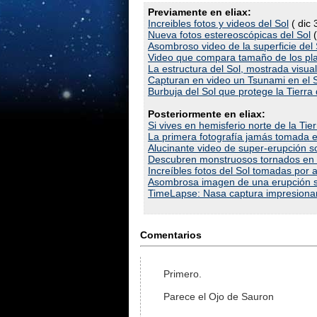
Previamente en eliax:
Increibles fotos y videos del Sol
( dic 
Nueva fotos estereoscópicas del Sol
(
Asombroso video de la superficie del
Video que compara tamaño de los plane
La estructura del Sol, mostrada visu
Capturan en video un Tsunami en el S
Burbuja del Sol que protege la Tierra
Posteriormente en eliax:
Si vives en hemisferio norte de la Tie
La primera fotografía jamás tomada 
Alucinante video de super-erupción s
Descubren monstruosos tornados en e
Increíbles fotos del Sol tomadas por 
Asombrosa imagen de una erupción s
TimeLapse: Nasa captura impresionan
Comentarios
Primero.
Parece el Ojo de Sauron