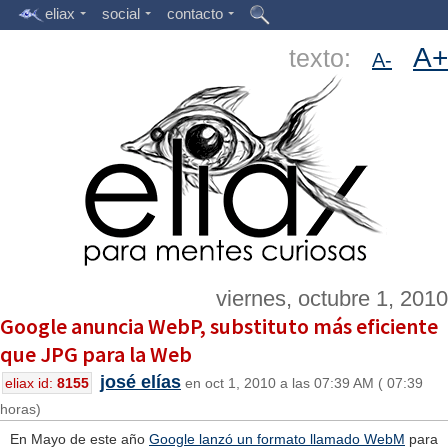
eliax
social
contacto
A+
texto:
A-
viernes, octubre 1, 2010
Google anuncia WebP, substituto más eficiente
que JPG para la Web
josé elías
eliax id:
8155
en oct 1, 2010 a las 07:39 AM ( 07:39
horas)
En Mayo de este año
Google lanzó un formato llamado WebM
para