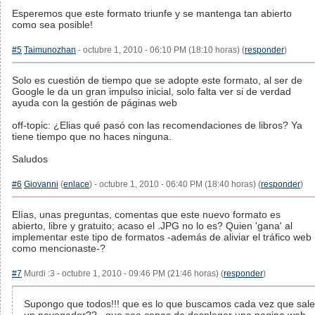
Esperemos que este formato triunfe y se mantenga tan abierto
como sea posible!
#5
Taimunozhan
- octubre 1, 2010 - 06:10 PM (18:10 horas) (
responder
)
Solo es cuestión de tiempo que se adopte este formato, al ser de
Google le da un gran impulso inicial, solo falta ver si de verdad
ayuda con la gestión de páginas web
off-topic: ¿Elias qué pasó con las recomendaciones de libros? Ya
tiene tiempo que no haces ninguna.
Saludos
#6
Giovanni
(
enlace
) - octubre 1, 2010 - 06:40 PM (18:40 horas) (
responder
)
Elías, unas preguntas, comentas que este nuevo formato es
abierto, libre y gratuito; acaso el .JPG no lo es? Quien 'gana' al
implementar este tipo de formatos -además de aliviar el tráfico web
como mencionaste-?
#7
Murdi :3 - octubre 1, 2010 - 09:46 PM (21:46 horas) (
responder
)
Supongo que todos!!! que es lo que buscamos cada vez que sale