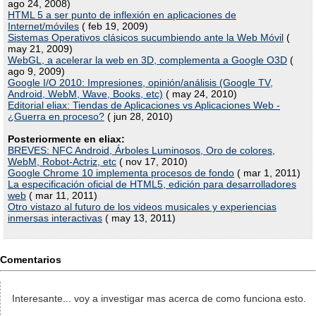
ago 24, 2008)
HTML 5 a ser punto de inflexión en aplicaciones de
Internet/móviles
( feb 19, 2009)
Sistemas Operativos clásicos sucumbiendo ante la Web Móvil
(
may 21, 2009)
WebGL, a acelerar la web en 3D, complementa a Google O3D
(
ago 9, 2009)
Google I/O 2010: Impresiones, opinión/análisis (Google TV,
Android, WebM, Wave, Books, etc)
( may 24, 2010)
Editorial eliax: Tiendas de Aplicaciones vs Aplicaciones Web -
¿Guerra en proceso?
( jun 28, 2010)
Posteriormente en eliax:
BREVES: NFC Android, Árboles Luminosos, Oro de colores,
WebM, Robot-Actriz, etc
( nov 17, 2010)
Google Chrome 10 implementa procesos de fondo
( mar 1, 2011)
La especificación oficial de HTML5, edición para desarrolladores
web
( mar 11, 2011)
Otro vistazo al futuro de los videos musicales y experiencias
inmersas interactivas
( may 13, 2011)
Comentarios
Interesante... voy a investigar mas acerca de como funciona esto.