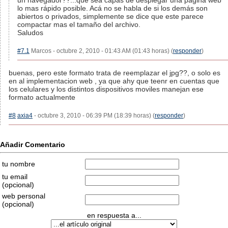
un navegador??...que sea capas de desplegar una pagina web
lo mas rápido posible. Acá no se habla de si los demás son
abiertos o privados, simplemente se dice que este parece
compactar mas el tamaño del archivo.
Saludos
#7.1
Marcos - octubre 2, 2010 - 01:43 AM (01:43 horas) (
responder
)
buenas, pero este formato trata de reemplazar el jpg??, o solo es
en al implementacion web , ya que ahy que teenr en cuentas que
los celulares y los distintos dispositivos moviles manejan ese
formato actualmente
#8
axia4
- octubre 3, 2010 - 06:39 PM (18:39 horas) (
responder
)
Añadir Comentario
tu nombre
tu email
(opcional)
web personal
(opcional)
en respuesta a...