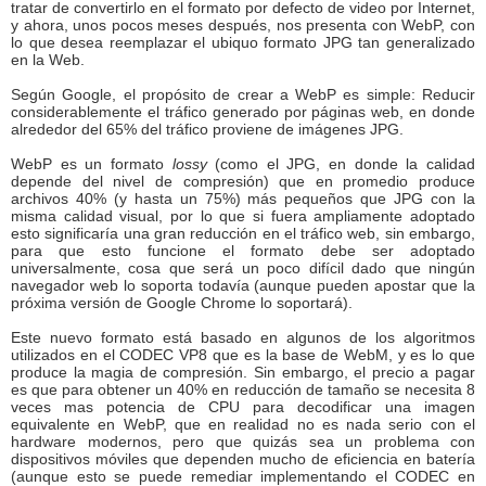
tratar de convertirlo en el formato por defecto de video por Internet,
y ahora, unos pocos meses después, nos presenta con WebP, con
lo que desea reemplazar el ubiquo formato JPG tan generalizado
en la Web.
Según Google, el propósito de crear a WebP es simple: Reducir
considerablemente el tráfico generado por páginas web, en donde
alrededor del 65% del tráfico proviene de imágenes JPG.
WebP es un formato
lossy
(como el JPG, en donde la calidad
depende del nivel de compresión) que en promedio produce
archivos 40% (y hasta un 75%) más pequeños que JPG con la
misma calidad visual, por lo que si fuera ampliamente adoptado
esto significaría una gran reducción en el tráfico web, sin embargo,
para que esto funcione el formato debe ser adoptado
universalmente, cosa que será un poco difícil dado que ningún
navegador web lo soporta todavía (aunque pueden apostar que la
próxima versión de Google Chrome lo soportará).
Este nuevo formato está basado en algunos de los algoritmos
utilizados en el CODEC VP8 que es la base de WebM, y es lo que
produce la magia de compresión. Sin embargo, el precio a pagar
es que para obtener un 40% en reducción de tamaño se necesita 8
veces mas potencia de CPU para decodificar una imagen
equivalente en WebP, que en realidad no es nada serio con el
hardware modernos, pero que quizás sea un problema con
dispositivos móviles que dependen mucho de eficiencia en batería
(aunque esto se puede remediar implementando el CODEC en