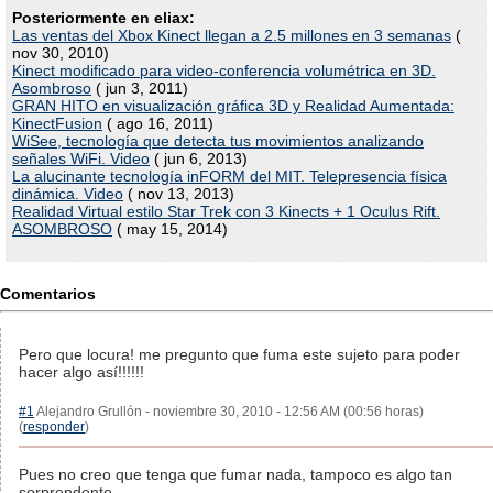
Posteriormente en eliax:
Las ventas del Xbox Kinect llegan a 2.5 millones en 3 semanas
(
nov 30, 2010)
Kinect modificado para video-conferencia volumétrica en 3D.
Asombroso
( jun 3, 2011)
GRAN HITO en visualización gráfica 3D y Realidad Aumentada:
KinectFusion
( ago 16, 2011)
WiSee, tecnología que detecta tus movimientos analizando
señales WiFi. Video
( jun 6, 2013)
La alucinante tecnología inFORM del MIT. Telepresencia física
dinámica. Video
( nov 13, 2013)
Realidad Virtual estilo Star Trek con 3 Kinects + 1 Oculus Rift.
ASOMBROSO
( may 15, 2014)
Comentarios
Pero que locura! me pregunto que fuma este sujeto para poder
hacer algo así!!!!!!
#1
Alejandro Grullón - noviembre 30, 2010 - 12:56 AM (00:56 horas)
(
responder
)
Pues no creo que tenga que fumar nada, tampoco es algo tan
sorprendente.