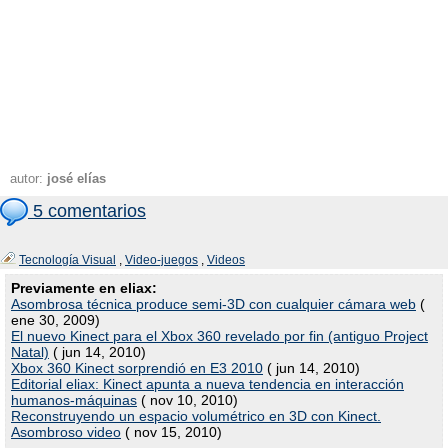
autor:
josé elías
5 comentarios
Tecnología Visual
,
Video-juegos
,
Videos
Previamente en eliax:
Asombrosa técnica produce semi-3D con cualquier cámara web
(
ene 30, 2009)
El nuevo Kinect para el Xbox 360 revelado por fin (antiguo Project
Natal)
( jun 14, 2010)
Xbox 360 Kinect sorprendió en E3 2010
( jun 14, 2010)
Editorial eliax: Kinect apunta a nueva tendencia en interacción
humanos-máquinas
( nov 10, 2010)
Reconstruyendo un espacio volumétrico en 3D con Kinect.
Asombroso video
( nov 15, 2010)