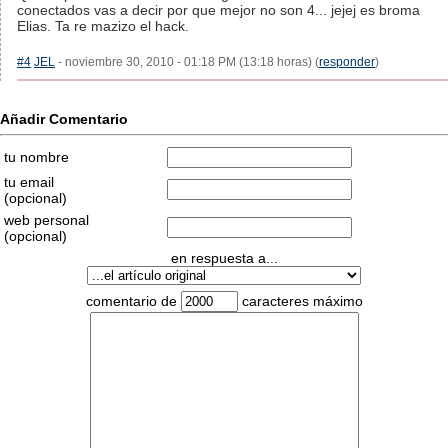
conectados vas a decir por que mejor no son 4... jejej es broma
Elias. Ta re mazizo el hack.
#4
JEL
- noviembre 30, 2010 - 01:18 PM (13:18 horas) (
responder
)
Añadir Comentario
tu nombre
tu email
(opcional)
web personal
(opcional)
en respuesta a...
comentario de
caracteres máximo