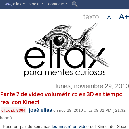
eliax
social
contacto
A+
texto:
A-
lunes, noviembre 29, 2010
Parte 2 de video volumétrico en 3D en tiempo
real con Kinect
josé elías
eliax id:
8304
en nov 29, 2010 a las 09:32 PM ( 21:32
horas)
Hace un par de semanas
les mostré un video
del Kinect del Xbox