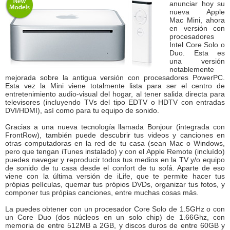
anunciar hoy su
nueva Apple
Mac Mini, ahora
en versión con
procesadores
Intel Core Solo o
Duo. Esta es
una versión
notablemente
mejorada sobre la antigua versión con procesadores PowerPC.
Esta vez la Mini viene totalmente lista para ser el centro de
entretenimiento audio-visual del hogar, al tener salida directa para
televisores (incluyendo TVs del tipo EDTV o HDTV con entradas
DVI/HDMI), así como para tu equipo de sonido.
Gracias a una nueva tecnología llamada Bonjour (integrada con
FrontRow), también puede descubrir tus videos y canciones en
otras computadoras en la red de tu casa (sean Mac o Windows,
pero que tengan iTunes instalado) y con el Apple Remote (incluído)
puedes navegar y reproducir todos tus medios en la TV y/o equipo
de sonido de tu casa desde el confort de tu sofá. Aparte de eso
viene con la última versión de iLife, que te permite hacer tus
própias películas, quemar tus própios DVDs, organizar tus fotos, y
componer tus própias canciones, entre muchas cosas más.
La puedes obtener con un procesador Core Solo de 1.5GHz o con
un Core Duo (dos núcleos en un solo chip) de 1.66Ghz, con
memoria de entre 512MB a 2GB, y discos duros de entre 60GB y