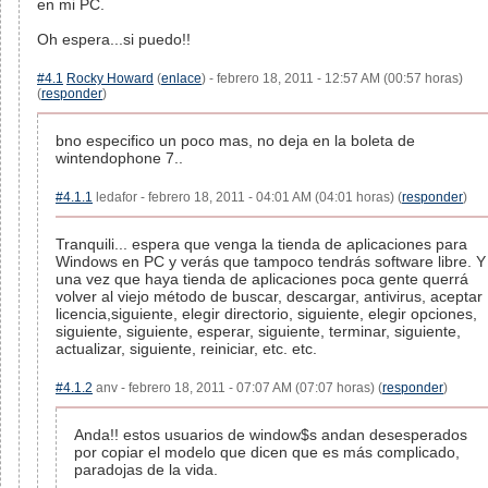
en mi PC.
Oh espera...si puedo!!
#4.1
Rocky Howard
(
enlace
) - febrero 18, 2011 - 12:57 AM (00:57 horas)
(
responder
)
bno especifico un poco mas, no deja en la boleta de
wintendophone 7..
#4.1.1
ledafor - febrero 18, 2011 - 04:01 AM (04:01 horas) (
responder
)
Tranquili... espera que venga la tienda de aplicaciones para
Windows en PC y verás que tampoco tendrás software libre. Y
una vez que haya tienda de aplicaciones poca gente querrá
volver al viejo método de buscar, descargar, antivirus, aceptar
licencia,siguiente, elegir directorio, siguiente, elegir opciones,
siguiente, siguiente, esperar, siguiente, terminar, siguiente,
actualizar, siguiente, reiniciar, etc. etc.
#4.1.2
anv - febrero 18, 2011 - 07:07 AM (07:07 horas) (
responder
)
Anda!! estos usuarios de window$s andan desesperados
por copiar el modelo que dicen que es más complicado,
paradojas de la vida.