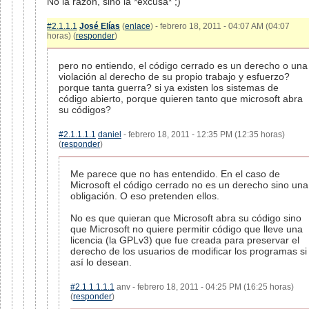
No la razón, sino la *excusa* ;)
#2.1.1.1
José Elías
(
enlace
) - febrero 18, 2011 - 04:07 AM (04:07
horas) (
responder
)
pero no entiendo, el código cerrado es un derecho o una
violación al derecho de su propio trabajo y esfuerzo?
porque tanta guerra? si ya existen los sistemas de
código abierto, porque quieren tanto que microsoft abra
su códigos?
#2.1.1.1.1
daniel
- febrero 18, 2011 - 12:35 PM (12:35 horas)
(
responder
)
Me parece que no has entendido. En el caso de
Microsoft el código cerrado no es un derecho sino una
obligación. O eso pretenden ellos.
No es que quieran que Microsoft abra su código sino
que Microsoft no quiere permitir código que lleve una
licencia (la GPLv3) que fue creada para preservar el
derecho de los usuarios de modificar los programas si
así lo desean.
#2.1.1.1.1.1
anv - febrero 18, 2011 - 04:25 PM (16:25 horas)
(
responder
)