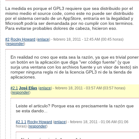
La medida es porque el GPL3 requiere que sea distribuido por el
mismo medio el source code, como este no puede ser distribuido
por el sistema cerrado de un AppStore, entraría en la ilegalidad y
Microsoft podría ser demandada por no cumplir con los terminos.
Para evitarse probables dolores de cabeza, hicieron eso.
#2
Rocky Howard
(
enlace
) - febrero 18, 2011 - 12:45 AM (00:45 horas)
(
responder
)
En realidad no creo que esta sea la razón, ya que es trivial poner
un botón en la aplicación que diga "ver código fuente" (y que
surja una ventana con los archivos fuente y un visor de texto) sin
romper ninguna regla ni de la licencia GPL3 ni de la tienda de
aplicaciones.
#2.1
José Elías
(
enlace
) - febrero 18, 2011 - 03:57 AM (03:57 horas)
(
responder
)
Leiste el articulo? Porque esa es precisamente la razón que
se esta dando...
#2.1.1
Rocky Howard
(
enlace
) - febrero 18, 2011 - 01:06 AM (01:06
horas) (
responder
)