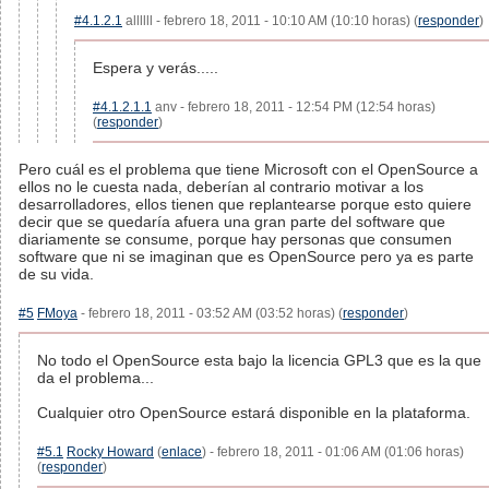
#4.1.2.1
allllll - febrero 18, 2011 - 10:10 AM (10:10 horas) (
responder
)
Espera y verás.....
#4.1.2.1.1
anv - febrero 18, 2011 - 12:54 PM (12:54 horas)
(
responder
)
Pero cuál es el problema que tiene Microsoft con el OpenSource a
ellos no le cuesta nada, deberían al contrario motivar a los
desarrolladores, ellos tienen que replantearse porque esto quiere
decir que se quedaría afuera una gran parte del software que
diariamente se consume, porque hay personas que consumen
software que ni se imaginan que es OpenSource pero ya es parte
de su vida.
#5
FMoya
- febrero 18, 2011 - 03:52 AM (03:52 horas) (
responder
)
No todo el OpenSource esta bajo la licencia GPL3 que es la que
da el problema...
Cualquier otro OpenSource estará disponible en la plataforma.
#5.1
Rocky Howard
(
enlace
) - febrero 18, 2011 - 01:06 AM (01:06 horas)
(
responder
)