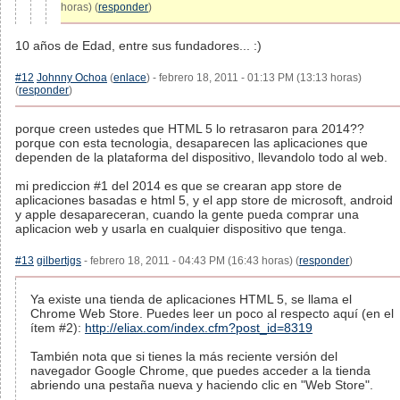
horas) (
responder
)
10 años de Edad, entre sus fundadores... :)
#12
Johnny Ochoa
(
enlace
) - febrero 18, 2011 - 01:13 PM (13:13 horas)
(
responder
)
porque creen ustedes que HTML 5 lo retrasaron para 2014??
porque con esta tecnologia, desaparecen las aplicaciones que
dependen de la plataforma del dispositivo, llevandolo todo al web.
mi prediccion #1 del 2014 es que se crearan app store de
aplicaciones basadas e html 5, y el app store de microsoft, android
y apple desapareceran, cuando la gente pueda comprar una
aplicacion web y usarla en cualquier dispositivo que tenga.
#13
gilbertjgs
- febrero 18, 2011 - 04:43 PM (16:43 horas) (
responder
)
Ya existe una tienda de aplicaciones HTML 5, se llama el
Chrome Web Store. Puedes leer un poco al respecto aquí (en el
ítem #2):
http://eliax.com/index.cfm?post_id=8319
También nota que si tienes la más reciente versión del
navegador Google Chrome, que puedes acceder a la tienda
abriendo una pestaña nueva y haciendo clic en "Web Store".