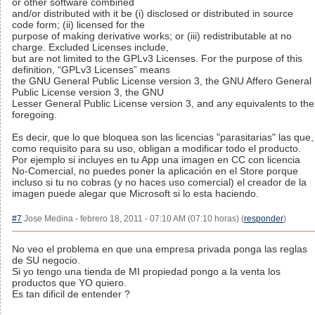
or other software combined
and/or distributed with it be (i) disclosed or distributed in source
code form; (ii) licensed for the
purpose of making derivative works; or (iii) redistributable at no
charge. Excluded Licenses include,
but are not limited to the GPLv3 Licenses. For the purpose of this
definition, “GPLv3 Licenses” means
the GNU General Public License version 3, the GNU Affero General
Public License version 3, the GNU
Lesser General Public License version 3, and any equivalents to the
foregoing.
Es decir, que lo que bloquea son las licencias "parasitarias" las que,
como requisito para su uso, obligan a modificar todo el producto.
Por ejemplo si incluyes en tu App una imagen en CC con licencia
No-Comercial, no puedes poner la aplicación en el Store porque
incluso si tu no cobras (y no haces uso comercial) el creador de la
imagen puede alegar que Microsoft si lo esta haciendo.
#7
Jose Medina - febrero 18, 2011 - 07:10 AM (07:10 horas) (
responder
)
No veo el problema en que una empresa privada ponga las reglas
de SU negocio.
Si yo tengo una tienda de MI propiedad pongo a la venta los
productos que YO quiero.
Es tan dificil de entender ?