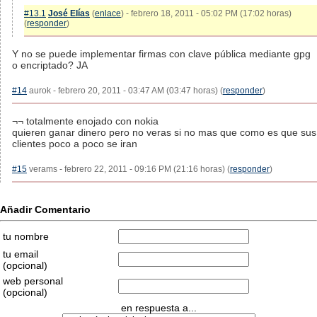
#13.1
José Elías
(
enlace
) - febrero 18, 2011 - 05:02 PM (17:02 horas)
(
responder
)
Y no se puede implementar firmas con clave pública mediante gpg
o encriptado? JA
#14
aurok - febrero 20, 2011 - 03:47 AM (03:47 horas) (
responder
)
¬¬ totalmente enojado con nokia
quieren ganar dinero pero no veras si no mas que como es que sus
clientes poco a poco se iran
#15
verams - febrero 22, 2011 - 09:16 PM (21:16 horas) (
responder
)
Añadir Comentario
tu nombre
tu email
(opcional)
web personal
(opcional)
en respuesta a...