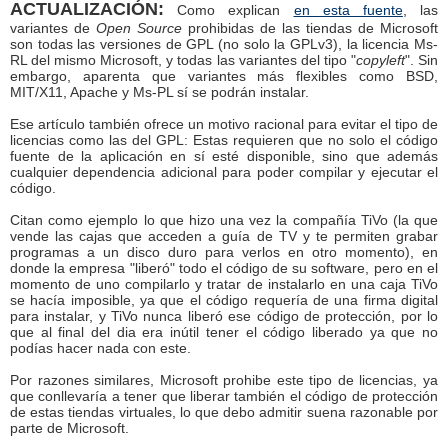
ACTUALIZACIÓN:
Como explican
en esta fuente
, las
variantes de
Open Source
prohibidas de las tiendas de Microsoft
son todas las versiones de GPL (no solo la GPLv3), la licencia Ms-
RL del mismo Microsoft, y todas las variantes del tipo "
copyleft
". Sin
embargo, aparenta que variantes más flexibles como BSD,
MIT/X11, Apache y Ms-PL sí se podrán instalar.
Ese artículo también ofrece un motivo racional para evitar el tipo de
licencias como las del GPL: Estas requieren que no solo el código
fuente de la aplicación en sí esté disponible, sino que además
cualquier dependencia adicional para poder compilar y ejecutar el
código.
Citan como ejemplo lo que hizo una vez la compañía TiVo (la que
vende las cajas que acceden a guía de TV y te permiten grabar
programas a un disco duro para verlos en otro momento), en
donde la empresa "liberó" todo el código de su software, pero en el
momento de uno compilarlo y tratar de instalarlo en una caja TiVo
se hacía imposible, ya que el código requería de una firma digital
para instalar, y TiVo nunca liberó ese código de protección, por lo
que al final del dia era inútil tener el código liberado ya que no
podías hacer nada con este.
Por razones similares, Microsoft prohibe este tipo de licencias, ya
que conllevaría a tener que liberar también el código de protección
de estas tiendas virtuales, lo que debo admitir suena razonable por
parte de Microsoft.