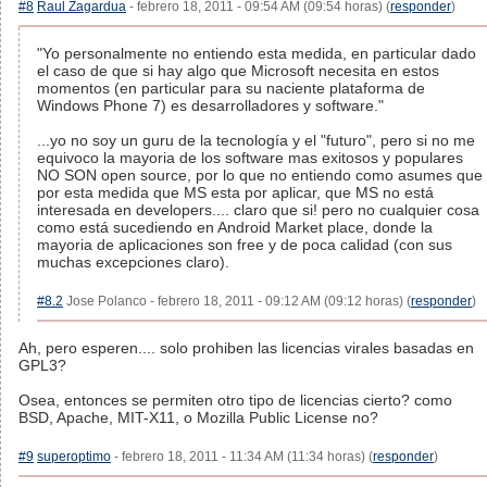
#8
Raul Zagardua
- febrero 18, 2011 - 09:54 AM (09:54 horas) (
responder
)
"Yo personalmente no entiendo esta medida, en particular dado
el caso de que si hay algo que Microsoft necesita en estos
momentos (en particular para su naciente plataforma de
Windows Phone 7) es desarrolladores y software."
...yo no soy un guru de la tecnología y el "futuro", pero si no me
equivoco la mayoria de los software mas exitosos y populares
NO SON open source, por lo que no entiendo como asumes que
por esta medida que MS esta por aplicar, que MS no está
interesada en developers.... claro que si! pero no cualquier cosa
como está sucediendo en Android Market place, donde la
mayoria de aplicaciones son free y de poca calidad (con sus
muchas excepciones claro).
#8.2
Jose Polanco - febrero 18, 2011 - 09:12 AM (09:12 horas) (
responder
)
Ah, pero esperen.... solo prohiben las licencias virales basadas en
GPL3?
Osea, entonces se permiten otro tipo de licencias cierto? como
BSD, Apache, MIT-X11, o Mozilla Public License no?
#9
superoptimo
- febrero 18, 2011 - 11:34 AM (11:34 horas) (
responder
)