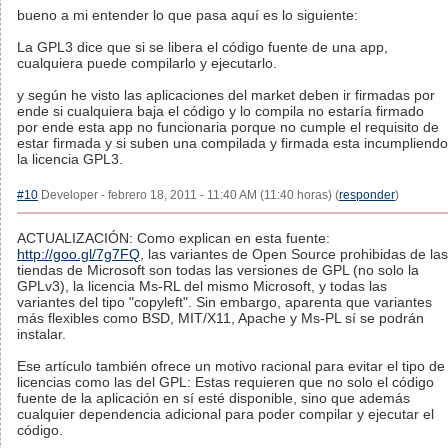
bueno a mi entender lo que pasa aquí es lo siguiente:
La GPL3 dice que si se libera el código fuente de una app,
cualquiera puede compilarlo y ejecutarlo.
y según he visto las aplicaciones del market deben ir firmadas por
ende si cualquiera baja el código y lo compila no estaría firmado
por ende esta app no funcionaria porque no cumple el requisito de
estar firmada y si suben una compilada y firmada esta incumpliendo
la licencia GPL3.
#10
Developer - febrero 18, 2011 - 11:40 AM (11:40 horas) (
responder
)
ACTUALIZACIÓN: Como explican en esta fuente:
http://goo.gl/7g7FQ
, las variantes de Open Source prohibidas de las
tiendas de Microsoft son todas las versiones de GPL (no solo la
GPLv3), la licencia Ms-RL del mismo Microsoft, y todas las
variantes del tipo "copyleft". Sin embargo, aparenta que variantes
más flexibles como BSD, MIT/X11, Apache y Ms-PL sí se podrán
instalar.
Ese artículo también ofrece un motivo racional para evitar el tipo de
licencias como las del GPL: Estas requieren que no solo el código
fuente de la aplicación en sí esté disponible, sino que además
cualquier dependencia adicional para poder compilar y ejecutar el
código.