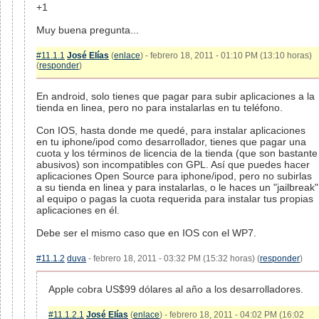
+1
Muy buena pregunta...
#11.1.1
José Elías
(
enlace
) - febrero 18, 2011 - 01:10 PM (13:10 horas)
(
responder
)
En android, solo tienes que pagar para subir aplicaciones a la
tienda en linea, pero no para instalarlas en tu teléfono.
Con IOS, hasta donde me quedé, para instalar aplicaciones
en tu iphone/ipod como desarrollador, tienes que pagar una
cuota y los términos de licencia de la tienda (que son bastante
abusivos) son incompatibles con GPL. Así que puedes hacer
aplicaciones Open Source para iphone/ipod, pero no subirlas
a su tienda en linea y para instalarlas, o le haces un "jailbreak"
al equipo o pagas la cuota requerida para instalar tus propias
aplicaciones en él.
Debe ser el mismo caso que en IOS con el WP7.
#11.1.2
duva
- febrero 18, 2011 - 03:32 PM (15:32 horas) (
responder
)
Apple cobra US$99 dólares al año a los desarrolladores.
#11.1.2.1
José Elías
(
enlace
) - febrero 18, 2011 - 04:02 PM (16:02