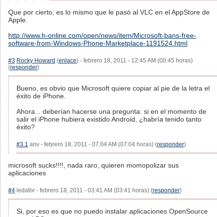
Que por cierto, es lo mismo que le pasó al VLC en el AppStore de
Apple.
http://www.h-online.com/open/news/item/Microsoft-bans-free-
software-from-Windows-Phone-Marketplace-1191524.html
#3
Rocky Howard
(
enlace
) - febrero 18, 2011 - 12:45 AM (00:45 horas)
(
responder
)
Bueno, es obvio que Microsoft quiere copiar al pie de la letra el
éxito de iPhone.
Ahora... deberían hacerse una pregunta: si en el momento de
salir el iPhone hubiera existido Android, ¿habría tenido tanto
éxito?
#3.1
anv - febrero 18, 2011 - 07:04 AM (07:04 horas) (
responder
)
microsoft sucks!!!!, nada raro, quieren momopolizar sus
aplicaciones
#4
ledafor - febrero 18, 2011 - 03:41 AM (03:41 horas) (
responder
)
Si, por eso es que no puedo instalar aplicaciones OpenSource