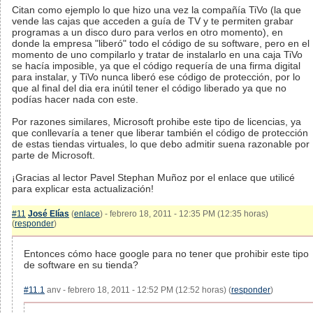
Citan como ejemplo lo que hizo una vez la compañía TiVo (la que
vende las cajas que acceden a guía de TV y te permiten grabar
programas a un disco duro para verlos en otro momento), en
donde la empresa "liberó" todo el código de su software, pero en el
momento de uno compilarlo y tratar de instalarlo en una caja TiVo
se hacía imposible, ya que el código requería de una firma digital
para instalar, y TiVo nunca liberó ese código de protección, por lo
que al final del dia era inútil tener el código liberado ya que no
podías hacer nada con este.
Por razones similares, Microsoft prohibe este tipo de licencias, ya
que conllevaría a tener que liberar también el código de protección
de estas tiendas virtuales, lo que debo admitir suena razonable por
parte de Microsoft.
¡Gracias al lector Pavel Stephan Muñoz por el enlace que utilicé
para explicar esta actualización!
#11
José Elías
(
enlace
) - febrero 18, 2011 - 12:35 PM (12:35 horas)
(
responder
)
Entonces cómo hace google para no tener que prohibir este tipo
de software en su tienda?
#11.1
anv - febrero 18, 2011 - 12:52 PM (12:52 horas) (
responder
)