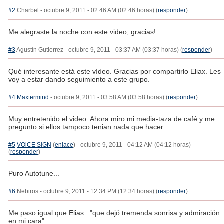
#2
Charbel - octubre 9, 2011 - 02:46 AM (02:46 horas) (
responder
)
Me alegraste la noche con este video, gracias!
#3
Agustín Gutierrez - octubre 9, 2011 - 03:37 AM (03:37 horas) (
responder
)
Qué interesante está este vídeo. Gracias por compartirlo Eliax. Les
voy a estar dando seguimiento a este grupo.
#4
Maxtermind
- octubre 9, 2011 - 03:58 AM (03:58 horas) (
responder
)
Muy entretenido el video. Ahora miro mi media-taza de café y me
pregunto si ellos tampoco tenian nada que hacer.
#5
VOiCE SiGN
(
enlace
) - octubre 9, 2011 - 04:12 AM (04:12 horas)
(
responder
)
Puro Autotune...
#6
Nebiros - octubre 9, 2011 - 12:34 PM (12:34 horas) (
responder
)
Me paso igual que Elias : "que dejó tremenda sonrisa y admiración
en mi cara".