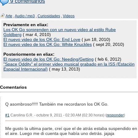
9 comentarios
Arte
,
Audio / mp3
,
Curiosidades
,
Videos
Previamente en eliax:
Los OK Go sorprenden con un nuevo video al estilo Rube
Goldberg
( mar 4, 2010)
El nuevo video de los OK Go: End Love
( jun 18, 2010)
El nuevo video de los OK Go: White Knuckles
( sept 20, 2010)
Posteriormente en eliax:
El nuevo video de los OK Go: Needing/Getting
( feb 6, 2012)
"Space Oddity" el primer video musical grabado en la ISS (Estación
Espacial Internacional)
( may 13, 2013)
Comentarios
Q asombroso!!!!! También me recordaron los OK Go.
#1
Carolina G.R. - octubre 9, 2011 - 02:30 AM (02:30 horas) (
responder
)
Me gusto la ultima parte, creí que el de atrás estaba suspendido en
el aire. Luego me di cuenta que había uno detrás. jajaja