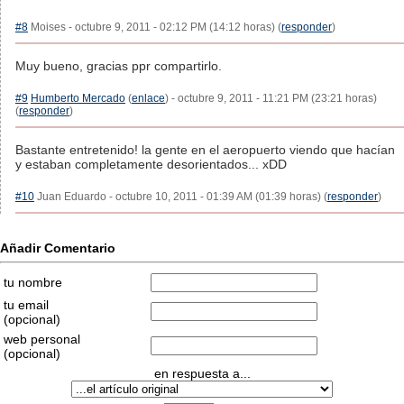
#8
Moises - octubre 9, 2011 - 02:12 PM (14:12 horas) (
responder
)
Muy bueno, gracias ppr compartirlo.
#9
Humberto Mercado
(
enlace
) - octubre 9, 2011 - 11:21 PM (23:21 horas)
(
responder
)
Bastante entretenido! la gente en el aeropuerto viendo que hacían
y estaban completamente desorientados... xDD
#10
Juan Eduardo - octubre 10, 2011 - 01:39 AM (01:39 horas) (
responder
)
Añadir Comentario
tu nombre
tu email
(opcional)
web personal
(opcional)
en respuesta a...