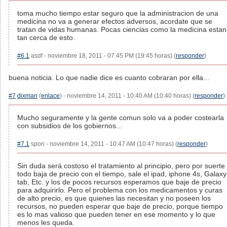
toma mucho tiempo estar seguro que la administracion de una
medicina no va a generar efectos adversos, acordate que se
tratan de vidas humanas. Pocas ciencias como la medicina estan
tan cerca de esto.
#6.1
asdf - noviembre 18, 2011 - 07:45 PM (19:45 horas) (
responder
)
buena noticia. Lo que nadie dice es cuanto cobraran por ella...
#7
dixman
(
enlace
) - noviembre 14, 2011 - 10:40 AM (10:40 horas) (
responder
)
Mucho seguramente y la gente comun solo va a poder costearla
con subsidios de los gobiernos...
#7.1
spon - noviembre 14, 2011 - 10:47 AM (10:47 horas) (
responder
)
Sin duda será costoso el tratamiento al principio, pero por suerte
todo baja de precio con el tiempo, sale el ipad, iphone 4s, Galaxy
tab, Etc. y los de pocos recursos esperamos que baje de precio
para adquirirlo. Pero el problema con los medicamentos y curas
de alto precio, es que quienes las necesitan y no poseen los
recursos, no pueden esperar que baje de precio, porque tiempo
es lo mas valioso que pueden tener en ese momento y lo que
menos les queda.