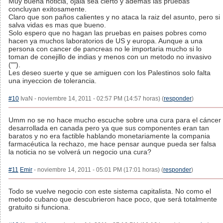
Muy buena noticia, ojala sea cierto y ademas las pruebas
concluyan exitosamente.
Claro que son paños calientes y no ataca la raiz del asunto, pero si
salva vidas es mas que bueno.
Solo espero que no hagan las pruebas en paises pobres como
hacen ya muchos laboratorios de US y europa. Aunque a una
persona con cancer de pancreas no le importaria mucho si lo
toman de conejillo de indias y menos con un metodo no invasivo
("").
Les deseo suerte y que se amiguen con los Palestinos solo falta
una inyeccion de tolerancia.
#10
IvaN - noviembre 14, 2011 - 02:57 PM (14:57 horas) (
responder
)
Umm no se no hace mucho escuche sobre una cura para el cáncer
desarrollada en canada pero ya que sus componentes eran tan
baratos y no era factible hablando monetariamente la compania
farmacéutica la rechazo, me hace pensar aunque pueda ser falsa
la noticia no se volverá un negocio una cura?
#11
Emir
- noviembre 14, 2011 - 05:01 PM (17:01 horas) (
responder
)
Todo se vuelve negocio con este sistema capitalista. No como el
metodo cubano que descubrieron hace poco, que será totalmente
gratuito si funciona.