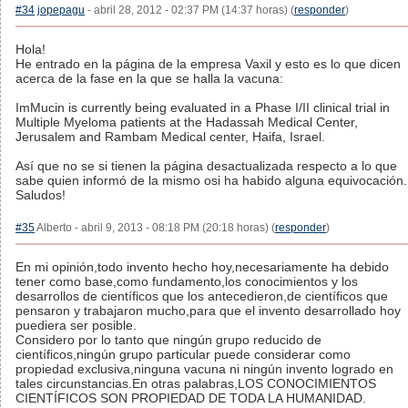
#34
jopepagu
- abril 28, 2012 - 02:37 PM (14:37 horas) (
responder
)
Hola!
He entrado en la página de la empresa Vaxil y esto es lo que dicen
acerca de la fase en la que se halla la vacuna:
ImMucin is currently being evaluated in a Phase I/II clinical trial in
Multiple Myeloma patients at the Hadassah Medical Center,
Jerusalem and Rambam Medical center, Haifa, Israel.
Así que no se si tienen la página desactualizada respecto a lo que
sabe quien informó de la mismo osi ha habido alguna equivocación.
Saludos!
#35
Alberto - abril 9, 2013 - 08:18 PM (20:18 horas) (
responder
)
En mi opinión,todo invento hecho hoy,necesariamente ha debido
tener como base,como fundamento,los conocimientos y los
desarrollos de científicos que los antecedieron,de científicos que
pensaron y trabajaron mucho,para que el invento desarrollado hoy
puediera ser posible.
Considero por lo tanto que ningún grupo reducido de
científicos,ningún grupo particular puede considerar como
propiedad exclusiva,ninguna vacuna ni ningún invento logrado en
tales circunstancias.En otras palabras,LOS CONOCIMIENTOS
CIENTÍFICOS SON PROPIEDAD DE TODA LA HUMANIDAD.