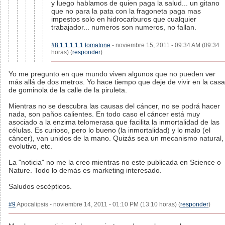
y luego hablamos de quien paga la salud... un gitano
que no para la pata con la fragoneta paga mas
impestos solo en hidrocarburos que cualquier
trabajador... numeros son numeros, no fallan.
#8.1.1.1.1.1
tomatone
- noviembre 15, 2011 - 09:34 AM (09:34
horas) (
responder
)
Yo me pregunto en que mundo viven algunos que no pueden ver
más allá de dos metros. Yo hace tiempo que deje de vivir en la casa
de gominola de la calle de la piruleta.
Mientras no se descubra las causas del cáncer, no se podrá hacer
nada, son paños calientes. En todo caso el cáncer está muy
asociado a la enzima telomerasa que facilita la inmortalidad de las
células. Es curioso, pero lo bueno (la inmortalidad) y lo malo (el
cáncer), van unidos de la mano. Quizás sea un mecanismo natural,
evolutivo, etc.
La "noticia" no me la creo mientras no este publicada en Science o
Nature. Todo lo demás es marketing interesado.
Saludos escépticos.
#9
Apocalipsis - noviembre 14, 2011 - 01:10 PM (13:10 horas) (
responder
)