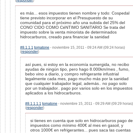
(
responder
)
es más... esos impuestos tienen nombre y todo: Cospedal
tiene previsto incorporar en el Presupuesto de su
comunidad para el próximo año una subida del 25% del
CONO´CIDO COMO CéNTIMO SANITARIO Se trata del
impuesto sobre la venta minorista de determinados
hidrocarburos, creado para financiar la sanidad
#8.1.1.1
tomatone
- noviembre 15, 2011 - 09:24 AM (09:24 horas)
(
responder
)
así pues, si estoy en la economía sumergida, no recibo
ayudas de ningún tipo, pero hago 8.000km/mes , fumo,
bebo vino a diario, y compro refrigerante infustrial
legalmente cada mes, pago mucho más por la sanidad
que cualquier trabajador legal, además.. no pago solo
por un trabajador.. pago por varios solo en los impuestos
aplicados a los hidrocarburos.
#8.1.1.1.1
tomatone
- noviembre 15, 2011 - 09:29 AM (09:29 horas)
(
responder
)
si tienes en cuenta que solo en hidrocarburos pago de
impuestos como mínimo 400€ al mes en gasoil, y
otros 1000€ en refrigerantes... pues saca las cuentas