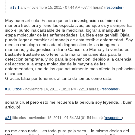
#19.1
anv - noviembre 15, 2011 - 07:44 AM (07:44 horas) (
responder
)
Muy buen articulo. Espero que esta investigacion culmine de
manera fructifera y llene las expectativas, aunque es y siempre ha
sido el punto inalcanzable de la medicina, lograr a manipular la
etapa molecular de las enfermedades. La idea esta genial!! Ojala
pueda llegar a cambiar el manejo de esta terrible enfermedad. Soy
medico radiologa dedicada al diagnosstico de las imagenes
mamarias, y diagnostico a diario Cancer de Mama y la verdad es
bastante frustante solo tener a la mano herramientas para la
deteccion temprana, y no para la prevencion, debido a la carencia
del acceso a la etapa molecular de la mayoria de las
enfermedades, una de las que actualmente mas afecta la poblacion
el cancer.
Gracias Eliax por tenernos al tanto de temas como este.
#20
Lizbel
- noviembre 14, 2011 - 10:13 PM (22:13 horas) (
responder
)
sonara cruel pero esto me recuerda la pelicula soy leyenda... buen
articulo!
#21
liftcarlos - noviembre 15, 2011 - 01:54 AM (01:54 horas) (
responder
)
no me creo nada... es todo pura paja seca... lo mismo decian del