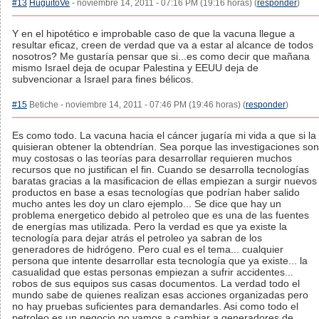
#13
HuguitoVe
- noviembre 14, 2011 - 07:16 PM (19:16 horas) (
responder
)
Y en el hipotético e improbable caso de que la vacuna llegue a
resultar eficaz, creen de verdad que va a estar al alcance de todos
nosotros? Me gustaría pensar que si...es como decir que mañana
mismo Israel deja de ocupar Palestina y EEUU deja de
subvencionar a Israel para fines bélicos.
#15
Betiche - noviembre 14, 2011 - 07:46 PM (19:46 horas) (
responder
)
Es como todo. La vacuna hacia el cáncer jugaría mi vida a que si la
quisieran obtener la obtendrían. Sea porque las investigaciones son
muy costosas o las teorías para desarrollar requieren muchos
recursos que no justifican el fin. Cuando se desarrolla tecnologías
baratas gracias a la masificacion de ellas empiezan a surgir nuevos
productos en base a esas tecnologías que podrían haber salido
mucho antes les doy un claro ejemplo... Se dice que hay un
problema energetico debido al petroleo que es una de las fuentes
de energías mas utilizada. Pero la verdad es que ya existe la
tecnología para dejar atrás el petroleo ya sabran de los
generadores de hidrógeno. Pero cual es el tema... cualquier
persona que intente desarrollar esta tecnología que ya existe... la
casualidad que estas personas empiezan a sufrir accidentes...
robos de sus equipos sus casas documentos. La verdad todo el
mundo sabe de quienes realizan esas acciones organizadas pero
no hay pruebas suficientes para demandarles. Asi como todo el
petroleo es un negocio no vamos a cambiar a generadores de