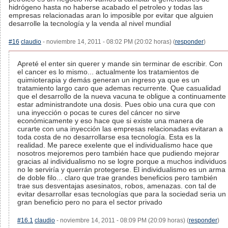
hidrógeno hasta no haberse acabado el petroleo y todas las
empresas relacionadas aran lo imposible por evitar que alguien
desarrolle la tecnología y la venda al nivel mundial
#16
claudio
- noviembre 14, 2011 - 08:02 PM (20:02 horas) (
responder
)
Apreté el enter sin querer y mande sin terminar de escribir. Con
el cancer es lo mismo... actualmente los tratamientos de
quimioterapia y demás generan un ingreso ya que es un
tratamiento largo caro que ademas recurrente. Que casualidad
que el desarrollo de la nueva vacuna te obligue a continuamente
estar administrandote una dosis. Pues obio una cura que con
una inyección o pocas te cures del cáncer no sirve
económicamente y eso hace que si existe una manera de
curarte con una inyección las empresas relacionadas evitaran a
toda costa de no desarrollarse esa tecnología. Esta es la
realidad. Me parece exelente que el individualismo hace que
nosotros mejoremos pero también hace que pudiendo mejorar
gracias al individualismo no se logre porque a muchos individuos
no le serviría y querrán protegerse. El individualismo es un arma
de doble filo... claro que trae grandes beneficios pero también
trae sus desventajas asesinatos, robos, amenazas. con tal de
evitar desarrollar esas tecnologías que para la sociedad seria un
gran beneficio pero no para el sector privado
#16.1
claudio
- noviembre 14, 2011 - 08:09 PM (20:09 horas) (
responder
)