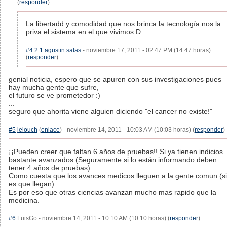
(
responder
)
La libertadd y comodidad que nos brinca la tecnología nos la
priva el sistema en el que vivimos D:
#4.2.1
agustin salas
- noviembre 17, 2011 - 02:47 PM (14:47 horas)
(
responder
)
genial noticia, espero que se apuren con sus investigaciones pues
hay mucha gente que sufre,
el futuro se ve prometedor :)
...
seguro que ahorita viene alguien diciendo "el cancer no existe!"
#5
lelouch
(
enlace
) - noviembre 14, 2011 - 10:03 AM (10:03 horas) (
responder
)
¡¡Pueden creer que faltan 6 años de pruebas!! Si ya tienen indicios
bastante avanzados (Seguramente si lo están informando deben
tener 4 años de pruebas)
Como cuesta que los avances medicos lleguen a la gente comun (si
es que llegan).
Es por eso que otras ciencias avanzan mucho mas rapido que la
medicina.
#6
LuisGo - noviembre 14, 2011 - 10:10 AM (10:10 horas) (
responder
)