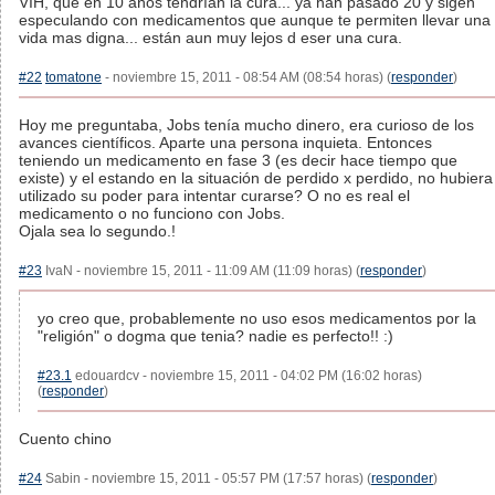
VIH, que en 10 años tendrían la cura... ya han pasado 20 y sigen
especulando con medicamentos que aunque te permiten llevar una
vida mas digna... están aun muy lejos d eser una cura.
#22
tomatone
- noviembre 15, 2011 - 08:54 AM (08:54 horas) (
responder
)
Hoy me preguntaba, Jobs tenía mucho dinero, era curioso de los
avances científicos. Aparte una persona inquieta. Entonces
teniendo un medicamento en fase 3 (es decir hace tiempo que
existe) y el estando en la situación de perdido x perdido, no hubiera
utilizado su poder para intentar curarse? O no es real el
medicamento o no funciono con Jobs.
Ojala sea lo segundo.!
#23
IvaN - noviembre 15, 2011 - 11:09 AM (11:09 horas) (
responder
)
yo creo que, probablemente no uso esos medicamentos por la
"religión" o dogma que tenia? nadie es perfecto!! :)
#23.1
edouardcv - noviembre 15, 2011 - 04:02 PM (16:02 horas)
(
responder
)
Cuento chino
#24
Sabin - noviembre 15, 2011 - 05:57 PM (17:57 horas) (
responder
)