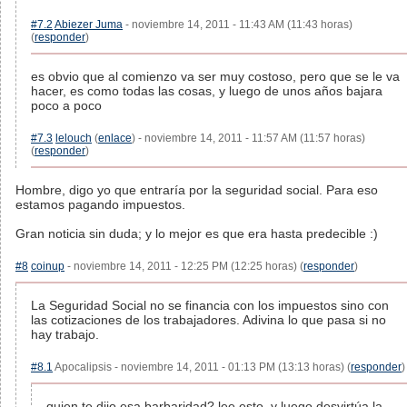
#7.2
Abiezer Juma
- noviembre 14, 2011 - 11:43 AM (11:43 horas)
(
responder
)
es obvio que al comienzo va ser muy costoso, pero que se le va
hacer, es como todas las cosas, y luego de unos años bajara
poco a poco
#7.3
lelouch
(
enlace
) - noviembre 14, 2011 - 11:57 AM (11:57 horas)
(
responder
)
Hombre, digo yo que entraría por la seguridad social. Para eso
estamos pagando impuestos.
Gran noticia sin duda; y lo mejor es que era hasta predecible :)
#8
coinup
- noviembre 14, 2011 - 12:25 PM (12:25 horas) (
responder
)
La Seguridad Social no se financia con los impuestos sino con
las cotizaciones de los trabajadores. Adivina lo que pasa si no
hay trabajo.
#8.1
Apocalipsis - noviembre 14, 2011 - 01:13 PM (13:13 horas) (
responder
)
quien te dijo esa barbaridad? lee esto, y luego desvirtúa la