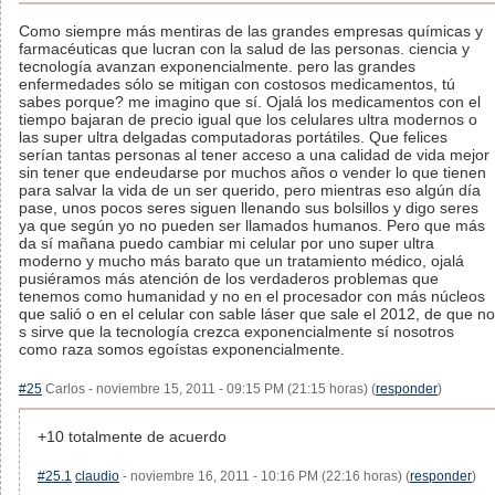
Como siempre más mentiras de las grandes empresas químicas y
farmacéuticas que lucran con la salud de las personas. ciencia y
tecnología avanzan exponencialmente. pero las grandes
enfermedades sólo se mitigan con costosos medicamentos, tú
sabes porque? me imagino que sí. Ojalá los medicamentos con el
tiempo bajaran de precio igual que los celulares ultra modernos o
las super ultra delgadas computadoras portátiles. Que felices
serían tantas personas al tener acceso a una calidad de vida mejor
sin tener que endeudarse por muchos años o vender lo que tienen
para salvar la vida de un ser querido, pero mientras eso algún día
pase, unos pocos seres siguen llenando sus bolsillos y digo seres
ya que según yo no pueden ser llamados humanos. Pero que más
da sí mañana puedo cambiar mi celular por uno super ultra
moderno y mucho más barato que un tratamiento médico, ojalá
pusiéramos más atención de los verdaderos problemas que
tenemos como humanidad y no en el procesador con más núcleos
que salió o en el celular con sable láser que sale el 2012, de que no
s sirve que la tecnología crezca exponencialmente sí nosotros
como raza somos egoístas exponencialmente.
#25
Carlos - noviembre 15, 2011 - 09:15 PM (21:15 horas) (
responder
)
+10 totalmente de acuerdo
#25.1
claudio
- noviembre 16, 2011 - 10:16 PM (22:16 horas) (
responder
)