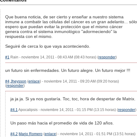
Comentarios
Que buena noticia, de ser cierto y enseñar a nuestro sistema
inmune a combatir las células del cáncer es un gran adelanto... sólo
espero que puedan evitar la protección que el mismo cáncer
genera contra el sistema inmunológico "adormeciendo" la
respuesta con el mismo.
Seguiré de cerca lo que vaya aconteciendo.
#1
Rain - noviembre 14, 2011 - 08:43 AM (08:43 horas) (
responder
)
un futuro sin enfermedades. Un futuro alegre. Un futuro mejor !!!
#4
Jheysson
(
enlace
) - noviembre 14, 2011 - 09:20 AM (09:20 horas)
(
responder
)
ja ja ja. Si ya nos gustaría. Toc, toc, hora de despertar de Matrix.
#4.1
Apocalipsis - noviembre 14, 2011 - 01:15 PM (13:15 horas) (
responder
)
Un paso más hacia el promedio de vida de 120 años.
#4.2
Mario Romero
(
enlace
) - noviembre 14, 2011 - 01:51 PM (13:51 horas)