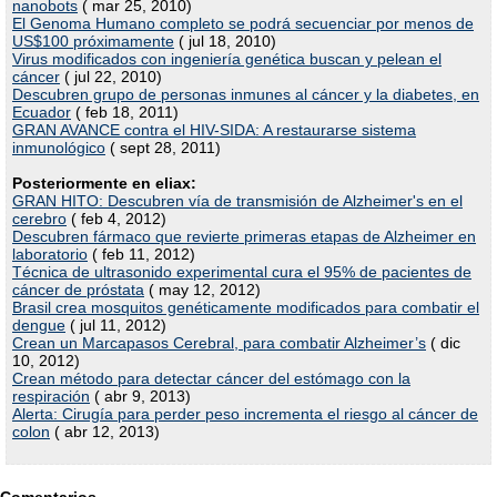
nanobots
( mar 25, 2010)
El Genoma Humano completo se podrá secuenciar por menos de
US$100 próximamente
( jul 18, 2010)
Virus modificados con ingeniería genética buscan y pelean el
cáncer
( jul 22, 2010)
Descubren grupo de personas inmunes al cáncer y la diabetes, en
Ecuador
( feb 18, 2011)
GRAN AVANCE contra el HIV-SIDA: A restaurarse sistema
inmunológico
( sept 28, 2011)
Posteriormente en eliax:
GRAN HITO: Descubren vía de transmisión de Alzheimer's en el
cerebro
( feb 4, 2012)
Descubren fármaco que revierte primeras etapas de Alzheimer en
laboratorio
( feb 11, 2012)
Técnica de ultrasonido experimental cura el 95% de pacientes de
cáncer de próstata
( may 12, 2012)
Brasil crea mosquitos genéticamente modificados para combatir el
dengue
( jul 11, 2012)
Crean un Marcapasos Cerebral, para combatir Alzheimer’s
( dic
10, 2012)
Crean método para detectar cáncer del estómago con la
respiración
( abr 9, 2013)
Alerta: Cirugía para perder peso incrementa el riesgo al cáncer de
colon
( abr 12, 2013)